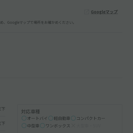
Googleマップ
、Googleマップで場所をお確かめください。
以下
対応車種
オートバイ
軽自動車
コンパクトカー
以下
中型車
ワンボックス
大型車・SUV