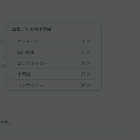
車種ごとの利用実績
オートバイ
0
件
軽自動車
22
件
5
コンパクトカー
28
件
4.8
中型車
27
件
ワンボックス
34
件
ます。