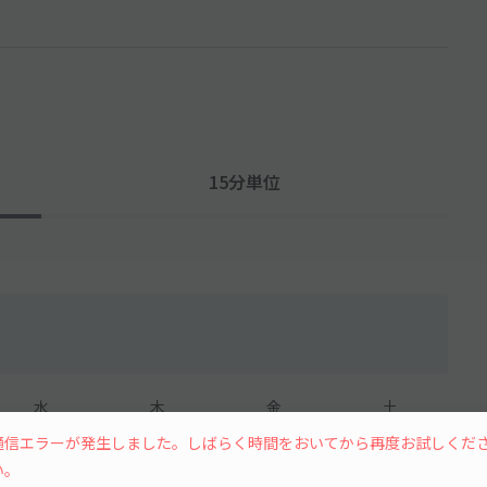
15分単位
水
木
金
土
通信エラーが発生しました。しばらく時間をおいてから再度お試しくだ
い。