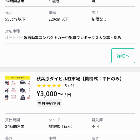
24時間営業
平置き
可
長さ
車幅
高さ
550cm 以下
220cm 以下
制限なし
対応車種
オートバイ
軽自動車
コンパクトカー
中型車
ワンボックス
大型車・SUV
詳細へ
秋葉原ダイビル駐車場【機械式：平日のみ】
5
/ 9件
¥3,000〜
/ 日
当日予約不可
貸出時間
タイプ
再入庫
24時間営業
機械式（有人）
不可
長さ
車幅
高さ