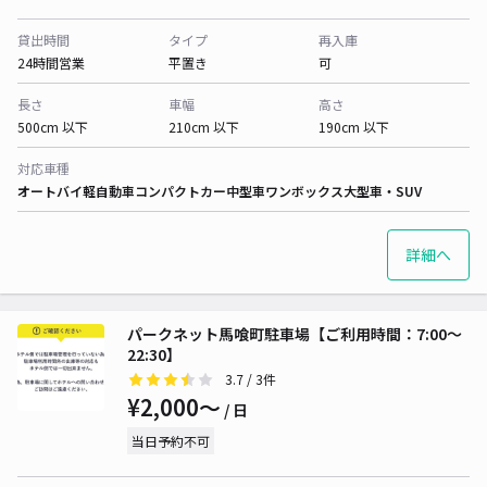
貸出時間
タイプ
再入庫
24時間営業
平置き
可
長さ
車幅
高さ
500cm 以下
210cm 以下
190cm 以下
対応車種
オートバイ
軽自動車
コンパクトカー
中型車
ワンボックス
大型車・SUV
詳細へ
パークネット馬喰町駐車場【ご利用時間：7:00～
22:30】
3.7
/ 3件
¥2,000〜
/ 日
当日予約不可