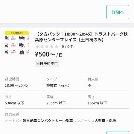
詳細へ
【夕方パック：18:00〜20:45】トラストパーク秋
葉原センタープレイス【土日祝のみ】
0
/ 0件
¥500〜
/ 日
当日予約不可
貸出時間
タイプ
再入庫
18:00 〜20:45
機械式（有人）
不可
長さ
車幅
高さ
530cm 以下
205cm 以下
155cm 以下
対応車種
オートバイ
軽自動車
コンパクトカー
中型車
ワンボックス
大型車・SUV