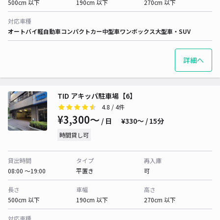
500cm 以下
190cm 以下
270cm 以下
対応車種
オートバイ
軽自動車
コンパクトカー
中型車
ワンボックス
大型車・SUV
詳細へ
TID アキッパ駐車場【6】
4.8
/ 4件
¥3,300〜
/ 日
¥330〜 / 15分
時間貸し可
貸出時間
タイプ
再入庫
08:00 〜19:00
平置き
可
長さ
車幅
高さ
500cm 以下
190cm 以下
270cm 以下
対応車種