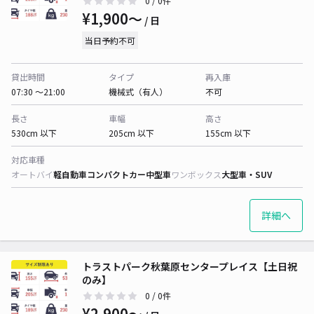
0
/ 0件
¥1,900〜
/ 日
当日予約不可
貸出時間
タイプ
再入庫
07:30 〜21:00
機械式（有人）
不可
長さ
車幅
高さ
530cm 以下
205cm 以下
155cm 以下
対応車種
オートバイ
軽自動車
コンパクトカー
中型車
ワンボックス
大型車・SUV
詳細へ
トラストパーク秋葉原センタープレイス【土日祝
のみ】
0
/ 0件
¥2,900〜