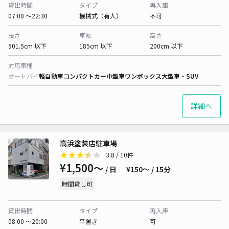
貸出時間
タイプ
再入庫
07:00 〜22:30
機械式（有人）
不可
長さ
車幅
高さ
501.5cm 以下
185cm 以下
200cm 以下
対応車種
オートバイ
軽自動車
コンパクトカー
中型車
ワンボックス
大型車・SUV
詳細へ
高浜塗装店駐車場
3.8
/ 10件
¥1,500〜
/ 日
¥150〜 / 15分
時間貸し可
貸出時間
タイプ
再入庫
08:00 〜20:00
平置き
可