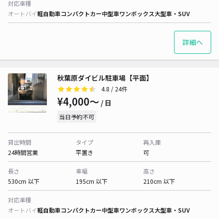
対応車種
オートバイ
軽自動車
コンパクトカー
中型車
ワンボックス
大型車・SUV
詳細へ
秋葉原ダイビル駐車場【平面】
4.8
/ 24件
¥4,000〜
/ 日
当日予約不可
貸出時間
タイプ
再入庫
24時間営業
平置き
可
長さ
車幅
高さ
530cm 以下
195cm 以下
210cm 以下
対応車種
オートバイ
軽自動車
コンパクトカー
中型車
ワンボックス
大型車・SUV