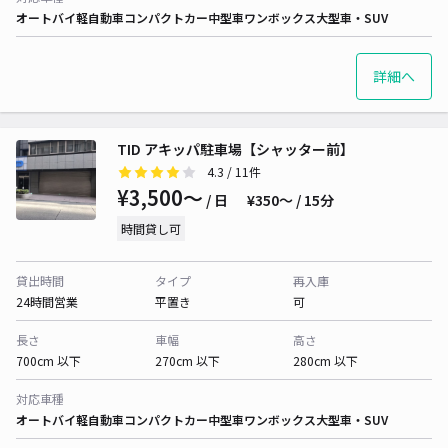
オートバイ
軽自動車
コンパクトカー
中型車
ワンボックス
大型車・SUV
詳細へ
TID アキッパ駐車場【シャッター前】
4.3
/ 11件
¥3,500〜
/ 日
¥350〜 / 15分
時間貸し可
貸出時間
タイプ
再入庫
24時間営業
平置き
可
長さ
車幅
高さ
700cm 以下
270cm 以下
280cm 以下
対応車種
オートバイ
軽自動車
コンパクトカー
中型車
ワンボックス
大型車・SUV