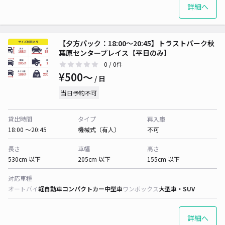
詳細へ
【夕方パック：18:00〜20:45】トラストパーク秋
葉原センタープレイス【平日のみ】
0
/ 0件
¥500〜
/ 日
当日予約不可
貸出時間
タイプ
再入庫
18:00 〜20:45
機械式（有人）
不可
長さ
車幅
高さ
530cm 以下
205cm 以下
155cm 以下
対応車種
オートバイ
軽自動車
コンパクトカー
中型車
ワンボックス
大型車・SUV
詳細へ