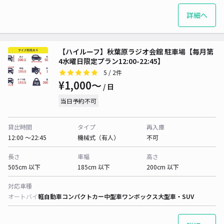
詳細へ
【ハイルーフ】秋葉原ラジオ会館 駐車場【毎月第
4水曜日限定プラン12:00-22:45】
5
/ 2件
¥1,000〜
/ 日
当日予約不可
貸出時間
タイプ
再入庫
12:00 〜22:45
機械式（有人）
不可
長さ
車幅
高さ
505cm 以下
185cm 以下
200cm 以下
対応車種
オートバイ
軽自動車
コンパクトカー
中型車
ワンボックス
大型車・SUV