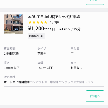
本所1丁目山中邸[アキッパ]駐車場
5
/ 3件
¥1,200〜
/ 日
¥120〜 / 15分
時間貸し可
貸出時間
タイプ
再入庫
24時間営業
平置き
可
長さ
車幅
高さ
340cm 以下
150cm 以下
制限なし
対応車種
オートバイ
軽自動車
コンパクトカー
中型車
ワンボックス
大型車・SUV
詳細へ