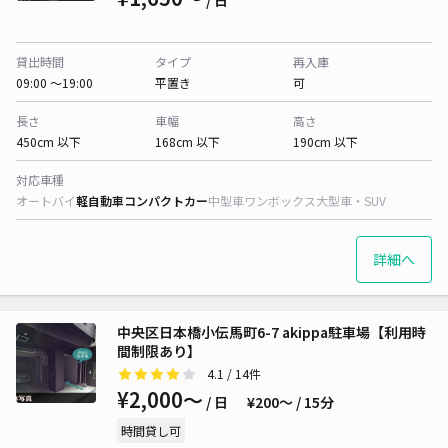
/ 日
貸出時間
タイプ
再入庫
09:00 〜19:00
平置き
可
長さ
車幅
高さ
450cm 以下
168cm 以下
190cm 以下
対応車種
オートバイ
軽自動車
コンパクトカー
中型車
ワンボックス
大型車・SUV
詳細へ
中央区日本橋小伝馬町6-7 akippa駐車場【利用時
間制限あり】
4.1
/ 14件
¥2,000〜
/ 日
¥200〜 / 15分
時間貸し可