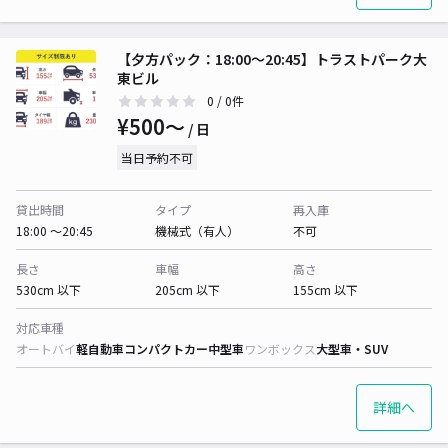
【夕方パック：18:00〜20:45】トラストパーク大
東ビル
0
/ 0件
¥500〜
/ 日
当日予約不可
貸出時間
タイプ
再入庫
18:00 〜20:45
機械式（有人）
不可
長さ
車幅
高さ
530cm 以下
205cm 以下
155cm 以下
対応車種
オートバイ
軽自動車
コンパクトカー
中型車
ワンボックス
大型車・SUV
詳細へ