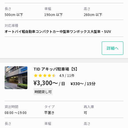
長さ
車幅
高さ
500cm 以下
190cm 以下
260cm 以下
対応車種
オートバイ
軽自動車
コンパクトカー
中型車
ワンボックス
大型車・SUV
詳細へ
TID アキッパ駐車場【5】
4.9
/ 11件
¥3,300〜
/ 日
¥330〜 / 15分
時間貸し可
貸出時間
タイプ
再入庫
08:00 〜19:00
平置き
可
長さ
車幅
高さ