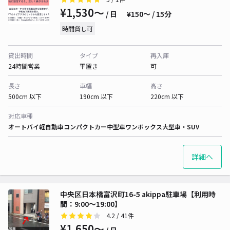
¥1,530〜
/ 日
¥150〜 / 15分
時間貸し可
貸出時間
タイプ
再入庫
24時間営業
平置き
可
長さ
車幅
高さ
500cm 以下
190cm 以下
220cm 以下
対応車種
オートバイ
軽自動車
コンパクトカー
中型車
ワンボックス
大型車・SUV
詳細へ
中央区日本橋富沢町16-5 akippa駐車場【利用時
間：9:00～19:00】
4.2
/ 41件
¥1,650〜