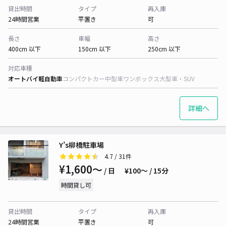
貸出時間
タイプ
再入庫
24時間営業
平置き
可
長さ
車幅
高さ
400cm 以下
150cm 以下
250cm 以下
対応車種
オートバイ
軽自動車
コンパクトカー
中型車
ワンボックス
大型車・SUV
詳細へ
Y’s柳橋駐車場
4.7
/ 31件
¥1,600〜
/ 日
¥100〜 / 15分
時間貸し可
貸出時間
タイプ
再入庫
24時間営業
平置き
可