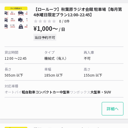
【ロールーフ】秋葉原ラジオ会館 駐車場【毎月第
4水曜日限定プラン12:00-22:45】
0
/ 0件
¥1,000〜
/ 日
当日予約不可
貸出時間
タイプ
再入庫
12:00 〜22:45
機械式（有人）
不可
長さ
車幅
高さ
505cm 以下
185cm 以下
155cm 以下
対応車種
オートバイ
軽自動車
コンパクトカー
中型車
ワンボックス
大型車・SUV
詳細へ