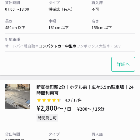
貸出時間
タイプ
再入庫
07:00 〜18:00
機械式（有人）
不可
長さ
車幅
高さ
480cm 以下
181cm 以下
155cm 以下
対応車種
オートバイ
軽自動車
コンパクトカー
中型車
ワンボックス
大型車・SUV
詳細へ
新御徒町駅2分｜ホテル前｜広々5.5m駐車場｜24
時間利用可
4.9
/ 17件
¥2,800〜
/ 日
¥280〜 / 15分
時間貸し可
貸出時間
タイプ
再入庫