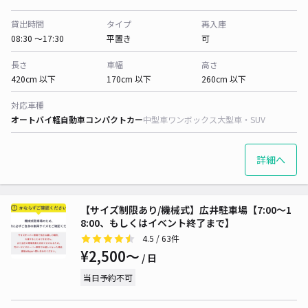
貸出時間
タイプ
再入庫
08:30 〜17:30
平置き
可
長さ
車幅
高さ
420cm 以下
170cm 以下
260cm 以下
対応車種
オートバイ
軽自動車
コンパクトカー
中型車
ワンボックス
大型車・SUV
詳細へ
【サイズ制限あり/機械式】広井駐車場【7:00～1
8:00、もしくはイベント終了まで】
4.5
/ 63件
¥2,500〜
/ 日
当日予約不可