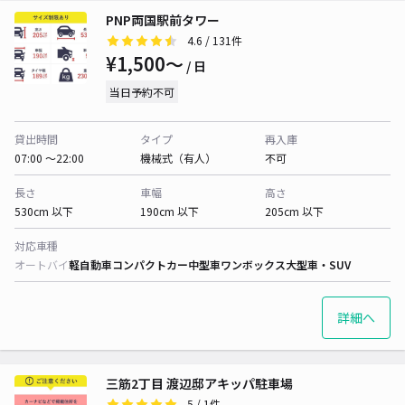
PNP両国駅前タワー
4.6
/ 131件
¥1,500〜
/ 日
当日予約不可
貸出時間
タイプ
再入庫
07:00 〜22:00
機械式（有人）
不可
長さ
車幅
高さ
530cm 以下
190cm 以下
205cm 以下
対応車種
オートバイ
軽自動車
コンパクトカー
中型車
ワンボックス
大型車・SUV
詳細へ
三筋2丁目 渡辺邸アキッパ駐車場
5
/ 1件