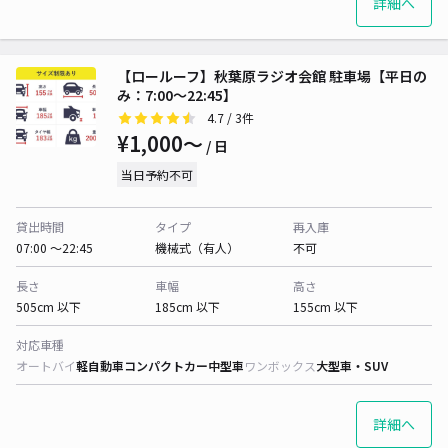
詳細へ
【ロールーフ】秋葉原ラジオ会館 駐車場【平日の
み：7:00～22:45】
4.7
/ 3件
¥1,000〜
/ 日
当日予約不可
貸出時間
タイプ
再入庫
07:00 〜22:45
機械式（有人）
不可
長さ
車幅
高さ
505cm 以下
185cm 以下
155cm 以下
対応車種
オートバイ
軽自動車
コンパクトカー
中型車
ワンボックス
大型車・SUV
詳細へ