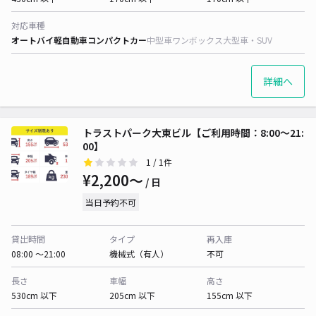
対応車種
オートバイ
軽自動車
コンパクトカー
中型車
ワンボックス
大型車・SUV
詳細へ
トラストパーク大東ビル【ご利用時間：8:00～21:
00】
1
/ 1件
¥2,200〜
/ 日
当日予約不可
貸出時間
タイプ
再入庫
08:00 〜21:00
機械式（有人）
不可
長さ
車幅
高さ
530cm 以下
205cm 以下
155cm 以下