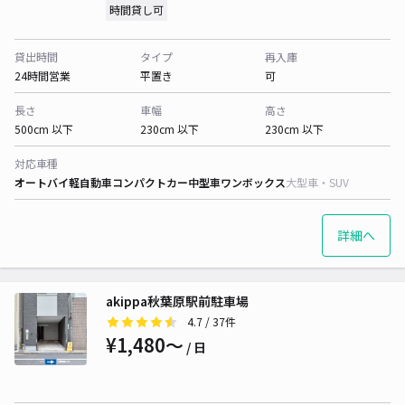
時間貸し可
貸出時間
タイプ
再入庫
24時間営業
平置き
可
長さ
車幅
高さ
500cm 以下
230cm 以下
230cm 以下
対応車種
オートバイ
軽自動車
コンパクトカー
中型車
ワンボックス
大型車・SUV
詳細へ
akippa秋葉原駅前駐車場
4.7
/ 37件
¥1,480〜
/ 日