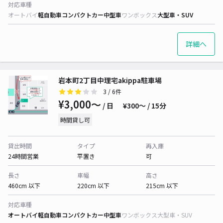
対応車種
オートバイ
軽自動車
コンパクトカー
中型車
ワンボックス
大型車・SUV
詳細へ
岩本町2丁目中理宅akippa駐車場
3
/ 6件
¥3,000〜
/ 日
¥300〜 / 15分
時間貸し可
貸出時間
タイプ
再入庫
24時間営業
平置き
可
長さ
車幅
高さ
460cm 以下
220cm 以下
215cm 以下
対応車種
オートバイ
軽自動車
コンパクトカー
中型車
ワンボックス
大型車・SUV