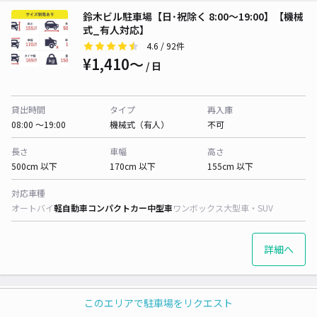
鈴木ビル駐車場【日･祝除く 8:00～19:00】【機械
式_有人対応】
4.6
/ 92件
¥1,410〜
/ 日
貸出時間
タイプ
再入庫
08:00 〜19:00
機械式（有人）
不可
長さ
車幅
高さ
500cm 以下
170cm 以下
155cm 以下
対応車種
オートバイ
軽自動車
コンパクトカー
中型車
ワンボックス
大型車・SUV
詳細へ
【高さ155cm以下：B機】御茶ノ水ソラシティ駐
このエリアで駐車場をリクエスト
車場（7:00~20:45）