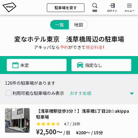
駐車場を貸す
検索
ログイン
メニュー
一覧
地図
変なホテル東京 浅草橋周辺の駐車場
アキッパなら
予約
ができて
格安料金
!
未定
指定なし
126件の駐車場があります
利用可能な駐車場のみ表示
【浅草橋駅徒歩3分！】浅草橋1丁目28☆akippa
駐車場
4.7
/ 26件
¥2,500〜
/ 日
¥200〜 / 15分