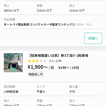
長さ
車幅
高さ
480cm 以下
210cm 以下
210cm 以下
対応車種
オートバイ
軽自動車
コンパクトカー
中型車
ワンボックス
大型車・SUV
詳細へ
【駐車場間違い注意】寿3丁目5−2駐車場
3.2
/ 21件
¥1,900〜
/ 日
¥190〜 / 15分
時間貸し可
貸出時間
タイプ
再入庫
24時間営業
平置き
不可
長さ
車幅
高さ
430cm 以下
170cm 以下
170cm 以下