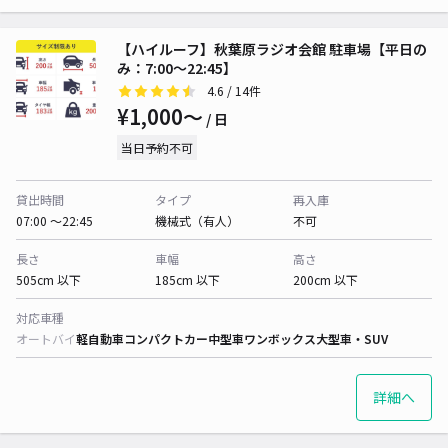
【ハイルーフ】秋葉原ラジオ会館 駐車場【平日の
み：7:00～22:45】
4.6
/ 14件
¥1,000〜
/ 日
当日予約不可
貸出時間
タイプ
再入庫
07:00 〜22:45
機械式（有人）
不可
長さ
車幅
高さ
505cm 以下
185cm 以下
200cm 以下
対応車種
オートバイ
軽自動車
コンパクトカー
中型車
ワンボックス
大型車・SUV
詳細へ