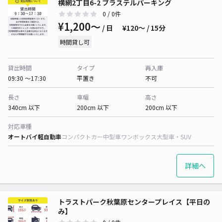
横網2丁目6-2 ブラステルパーキング
0
/ 0件
¥1,200〜
/ 日
¥120〜 / 15分
時間貸し可
貸出時間
タイプ
再入庫
09:30 〜17:30
平置き
不可
長さ
車幅
高さ
340cm 以下
200cm 以下
200cm 以下
対応車種
オートバイ
軽自動車
コンパクトカー
中型車
ワンボックス
大型車・SUV
詳細へ
トラストパーク秋葉原センタープレイス【平日の
み】