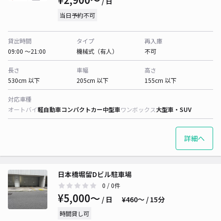
/ 日
当日予約不可
貸出時間
タイプ
再入庫
09:00 〜21:00
機械式（有人）
不可
長さ
車幅
高さ
530cm 以下
205cm 以下
155cm 以下
対応車種
オートバイ
軽自動車
コンパクトカー
中型車
ワンボックス
大型車・SUV
詳細へ
日本橋堀留Dビル駐車場
0
/ 0件
¥5,000〜
/ 日
¥460〜 / 15分
時間貸し可