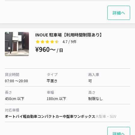
詳細へ
INOUE 駐車場【利用時間制限あり】
4.7
/ 9件
¥960〜
/ 日
貸出時間
タイプ
再入庫
07:00 〜20:00
平置き
可
長さ
車幅
高さ
450cm 以下
180cm 以下
制限なし
対応車種
オートバイ
軽自動車
コンパクトカー
中型車
ワンボックス
大型車・SUV
詳細へ