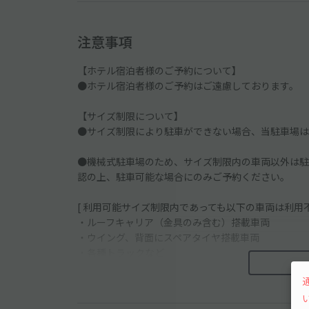
注意事項
【ホテル宿泊者様のご予約について】
●ホテル宿泊者様のご予約はご遠慮しております。
【サイズ制限について】
●サイズ制限により駐車ができない場合、当駐車場は
●機械式駐車場のため、サイズ制限内の車両以外は駐
認の上、駐車可能な場合にのみご予約ください。
[ 利用可能サイズ制限内であっても以下の車両は利用不
・ルーフキャリア（金具のみ含む）搭載車両
・ウイング、背面にスペアタイヤ搭載車両
・各種トラックなど
・サイドミラーが折りたためない車両
※外国車・スポーツカーなどのタイヤ幅が広い車は利