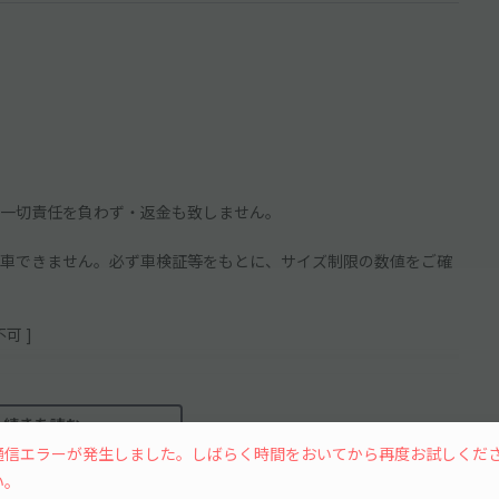
一切責任を負わず・返金も致しません。
車できません。必ず車検証等をもとに、サイズ制限の数値をご確
可 ]
続きを読む
通信エラーが発生しました。しばらく時間をおいてから再度お試しくだ
用できない可能性あり
い。