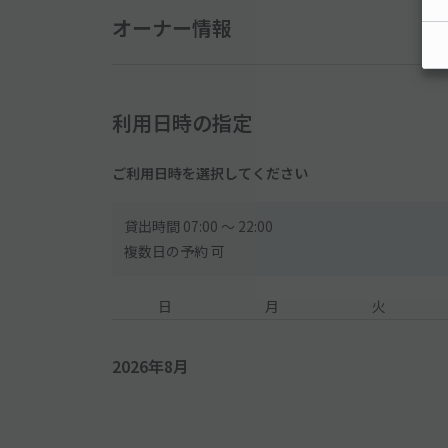
オーナー情報
───────
【ご利用時間について】
●7:00～22:00までに入出庫してください。22:00
●予約時間を超えてご利用された場合、現地にて超過
利用日時の指定
宿泊料金：22時～翌8時までは別途1,000円。＋翌朝
（22時閉店後、翌7時から開店）
ご利用日時を選択してください
───────
貸出時間 07:00 〜 22:00
【入庫方法について】
複数日の予約 可
●到着後、現地スタッフへakippaで予約している
い。申請なき場合、現地にて別途お支払が発生します
日
月
火
───────
2026年8月
【その他注意事項】
※駐車場とホテルは管理が異なるため、ホテルへの問