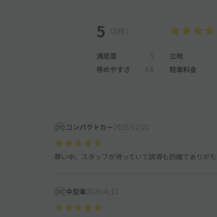
5
（8件）
満足度
5
立地
停めやすさ
4.8
駐車料金
コンパクトカー
2025/12/21
寒い中、スタッフが待っていて誘導も的確でありがた
中型車
2025/4/12