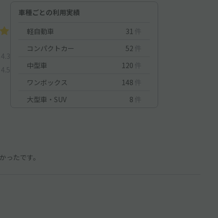
車種ごとの利用実績
軽自動車
31
件
コンパクトカー
52
件
4.3
中型車
120
件
4.5
ワンボックス
148
件
大型車・SUV
8
件
かったです。