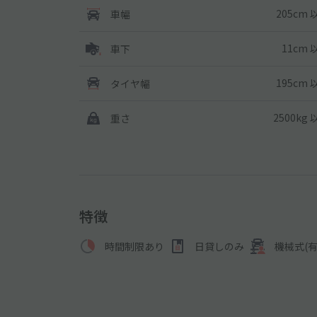
205cm 
車幅
11cm 
車下
195cm 
タイヤ幅
2500kg
重さ
特徴
時間制限あり
日貸しのみ
機械式(有