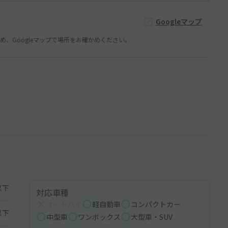
Googleマップ
、Googleマップで場所をお確かめください。
以下
対応車種
オートバイ
軽自動車
コンパクトカー
以下
中型車
ワンボックス
大型車・SUV