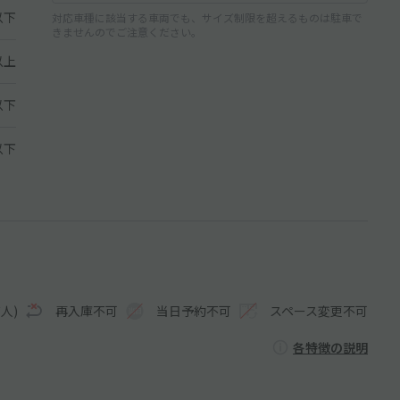
以下
対応車種に該当する車両でも、サイズ制限を超えるものは駐車で
きませんのでご注意ください。
以上
以下
 以下
人)
再入庫不可
当日予約不可
スペース変更不可
各特徴の説明