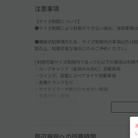
注意事項
【サイズ制限について】
●サイズ制限により駐車ができない場合、当駐車場は
●機械式駐車場のため、サイズ制限内の車両以外は駐
認の上、駐車可能な場合にのみご予約ください。
[ 利用可能サイズ制限内であっても以下の車両は利用不
・ルーフキャリア（金具のみ含む）搭載車両
・ウイング、背面にスペアタイヤ搭載車両
・各種トラックなど
・サイドミラーが折りたためない車両
・車高ダウン車両
・ワイドホイール車両
※高さのサイズ制限により、トールワゴンは利用でき
※外国車・スポーツカーなどのタイヤ幅が広い車は利
周辺施設への所要時間
●下記の入庫実績・入庫不可車両をご参考ください