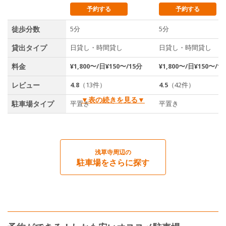
予約する
予約する
徒歩分数
5分
5分
貸出タイプ
日貸し・時間貸し
日貸し・時間貸し
料金
¥1,800〜/日¥150〜/15分
¥1,800〜/日¥150〜/1
レビュー
4.8
（13件）
4.5
（42件）
▼表の続きを見る▼
駐車場タイプ
平置き
平置き
浅草寺周辺の
駐車場をさらに探す