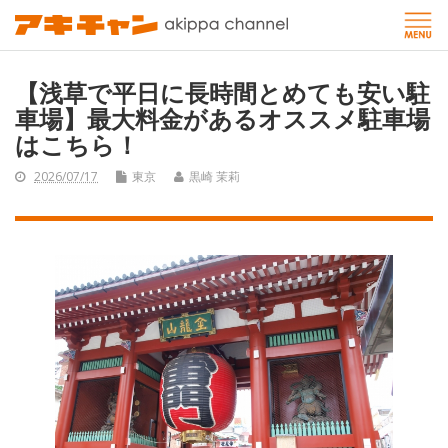
【浅草で平日に長時間とめても安い駐
車場】最大料金があるオススメ駐車場
はこちら！
2026/07/17
東京
黒崎 茉莉