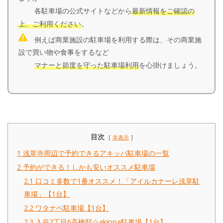
各駐車場の公式サイトなどから
最新情報をご確認の
上、ご利用ください
。
例えば商業施設の駐車場を利用する際は、その商業施
設で買い物や食事をするなど
マナーと節度を守った駐車場利用
を心掛けましょう。
目次
非表示
1
浅草寺周辺で予約できるアキッパ駐車場の一覧
2
予約ができる！しかも安いオススメ駐車場
2.1
口コミ多数で1番オススメ！「アイルカナーレ浅草駐
車場」【1台】
2.2
ワタナベ駐車場【1台】
2.3
入谷2丁目6高橋邸☆akippa駐車場【1台】