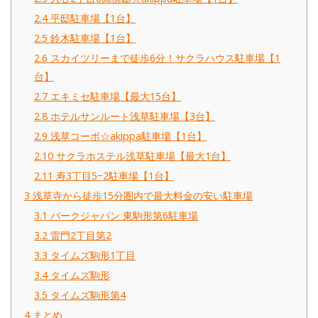
2.4
平邸駐車場【1台】
2.5
鈴木駐車場【1台】
2.6
スカイツリーまで徒歩6分！サクラハウス駐車場【1
台】
2.7
エキミセ駐車場【最大15台】
2.8
ホテルサンルート浅草駐車場【3台】
2.9
浅草コーポ☆akippa駐車場【1台】
2.10
サクラホステル浅草駐車場【最大1台】
2.11
寿3丁目5−2駐車場【1台】
3
浅草寺から徒歩15分圏内で最大料金の安い駐車場
3.1
パークジャパン 東駒形第6駐車場
3.2
雷門2丁目第2
3.3
タイムズ駒形1丁目
3.4
タイムズ駒形
3.5
タイムズ駒形第4
4
まとめ