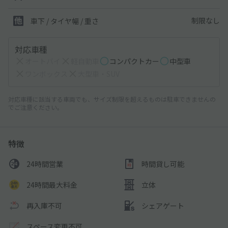
制限なし
車下 / タイヤ幅 / 重さ
対応車種
オートバイ
軽自動車
コンパクトカー
中型車
ワンボックス
大型車・SUV
対応車種に該当する車両でも、サイズ制限を超えるものは駐車できませんの
でご注意ください。
特徴
24時間営業
時間貸し可能
24時間最大料金
立体
再入庫不可
シェアゲート
スペース変更不可