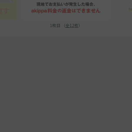
1
枚目 （
全
12
枚
）