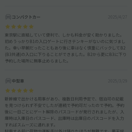
コンパクトカー
2025/4/27
東京駅に直結していて便利で、しかも料金が安く助かりました。
初めうっかりB1の入口ゲートに行きテンキーがないのに気づまし
た。幸い早朝だったこともあり後に車はなく慎重にバックしてB2
(B3共通)の入口に下りることができました。B2から更にB3に下り
予約した場所に無事止めらました。
中型車
2025/3/29
新幹線で出かける用事があり、複数日利用予定で、宿泊可の記載
を見つけられず不安でしたが連続で予約可だったので予約。予約
後に一日ごとにゲート解除のパスコードが発行されましたが、入
庫時は入庫日のパスコード、出庫時は出庫日のパスコードを入力
すればスムーズに通れます。
駐車する前に荷物や運転手以外は降りたほうが無難です。悪天候