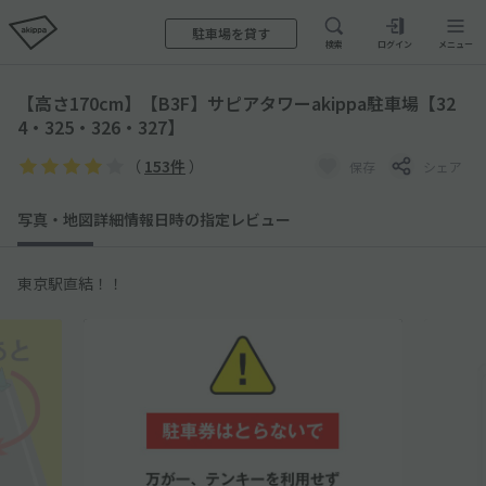
駐車場を貸す
検索
ログイン
メニュー
【高さ170cm】【B3F】サピアタワーakippa駐車場【32
4・325・326・327】
（
153件
）
保存
シェア
写真・地図
詳細情報
日時の指定
レビュー
東京駅直結！！