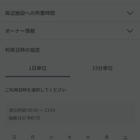
予約時間を超えて停めっぱなしにした場合、別途追徴金が発生し
ます
周辺施設への所要時間
※「akippaでの1日駐車料金を超過日数に乗じた金額」を追徴金
と致します
オーナー情報
駐車場周辺の道路は一方通行です
近隣の道路情報をよくご確認ください
利用日時の指定
■23:30〜7:00まではB3F〜1Fへの直通のエレベーターが御座い
ません
1日単位
15分単位
23:30〜7:00は、以下の手順で1Fへ上がる必要がございます。
-------------------------
①エレベーターでB3からB2へ
ご利用日時を選択してください
②B2Fエレベーターホール左手の通路を通りホテルへの通路を直
進
③ホテル用エレベータへ乗り換え、1Fへ上がります
貸出時間 00:00 〜 23:59
-------------------------
複数日の予約 可
日
月
火
水
木
金
土