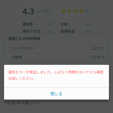
4.3
（153件）
満足度
4.3
立地
4.8
停めやすさ
3.8
駐車料金
4.4
車種ごとの利用実績
コンパクトカー
2,122
件
中型車
3,729
件
中型車
2026/2/20
通信エラーが発生しました。しばらく時間をおいてから再度
お試しください。
ロータリー内に駐車場の出入り口があり、バスやタクシーの動き
に注意しながら通行する必要ありです。地下に入ると迷路のよう
閉じる
な印象だったので、戸惑ってしまいました。東京駅の改札までと
ても近いので良いです。