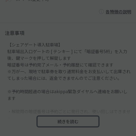
各特徴の説明
注意事項
【シェアゲート導入駐車場】
駐車場出入口ゲートの [ テンキー ] にて「暗証番号5桁」を入力
後、鍵マークを押して解錠します
暗証番号は予約完了メール・予約履歴にて確認できます
※万が一、現地で駐車券を取り通常料金をお支払いして出庫され
てしまった場合には、返金できませんのでご注意ください。
※予約時間超過の場合はakippa緊急ダイヤルへ連絡をお願いし
ます
・解錠用の暗証番号は予約ごとに発行され、使い回しはできませ
ん
続きを読む
・連日予約の場合、暗証番号がご利用日ごとに異なります