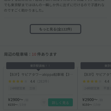
でも東京駅まではほんの一瞬しか外に出ずに行けるので子連れな
のですごく助かりました。
もっと見る(全122件)
周辺の駐車場：
10
件あります
東京駅直結！！
東京
【B3F】サピアタワーakippa駐車場【328・329・ 330・331】
4.4
（282件）
4.4
24時間営業
立体
24時間営業
平置
¥2900〜
¥2900〜
/日
/日
詳しく見る
¥150〜
/15分
¥150〜
/15分