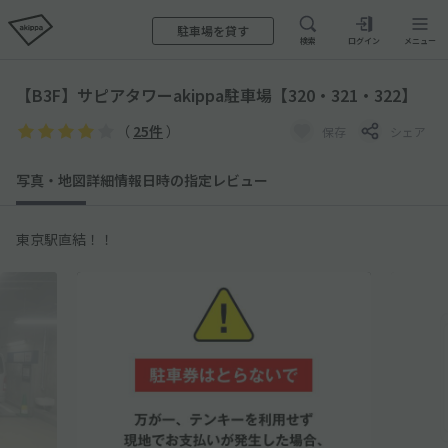
駐車場を貸す
検索
ログイン
メニュー
【B3F】サピアタワーakippa駐車場【320・321・322】
（
25件
）
保存
シェア
写真・地図
詳細情報
日時の指定
レビュー
東京駅直結！！