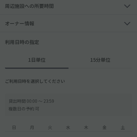
※「akippaでの1日駐車料金を超過日数に乗じた金額」を追徴金
周辺施設への所要時間
と致します。
駐車場周辺の道路は一方通行です
オーナー情報
近隣の道路情報をよくご確認ください
利用日時の指定
■23:30〜7:00まではB3F〜1Fへの直通のエレベーターが御座い
ません
23:30〜7:00は、以下の手順で1Fへ上がる必要がございます。
1日単位
15分単位
-------------------------
①エレベーターでB3からB2へ
②B2Fエレベーターホール左手の通路を通りホテルへの通路を直
ご利用日時を選択してください
進
③ホテル用エレベータへ乗り換え、1Fへ上がります
-------------------------
貸出時間 00:00 〜 23:59
複数日の予約 可
日
月
火
水
木
金
土