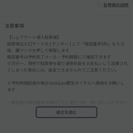
各特徴の説明
注意事項
【シェアゲート導入駐車場】
駐車場出入口ゲートの [ テンキー ] にて「暗証番号5桁」を入力
後、鍵マークを押して解錠します
暗証番号は予約完了メール・予約履歴にて確認できます
※万が一、現地で駐車券を取り通常料金をお支払いして出庫され
てしまった場合には、返金できませんのでご注意ください。
※予約時間超過の場合はakippa緊急ダイヤルへ連絡をお願いし
ます
・解錠用の暗証番号は予約ごとに発行され、使い回しはできませ
ん
続きを読む
・連日予約の場合、暗証番号がご利用日ごとに異なります
予約時間内に出庫しなかった場合、別途追徴金が発生します