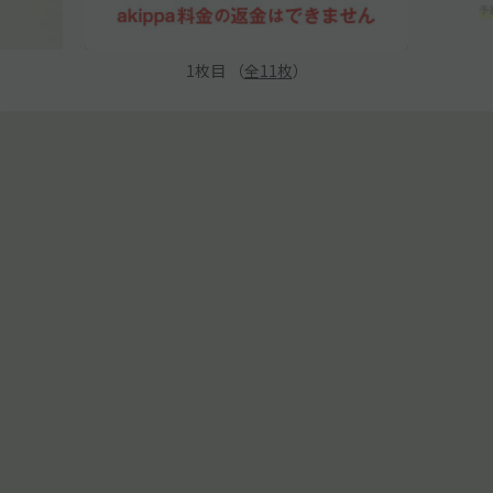
1
枚目 （
全
11
枚
）