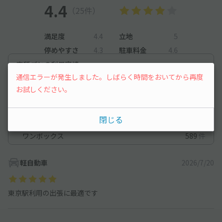
4.4
（25件）
満足度
4.4
立地
5
停めやすさ
4.3
駐車料金
4.6
車種ごとの利用実績
通信エラーが発生しました。しばらく時間をおいてから再度
軽自動車
344
件
お試しください。
コンパクトカー
511
件
閉じる
中型車
902
件
ワンボックス
589
件
軽自動車
2026/7/20
東京駅利用の出張に最適です