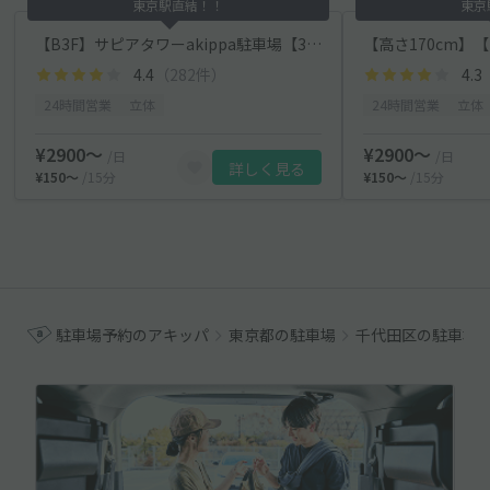
東京駅直結！！
東京
【B3F】サピアタワーakippa駐車場【328・329・ 330・331】
4.4
（282件）
4.3
24時間営業
立体
24時間営業
立体
¥2900〜
¥2900〜
/日
/日
詳しく見る
¥150〜
/15分
¥150〜
/15分
駐車場予約のアキッパ
東京都の駐車場
千代田区の駐車場