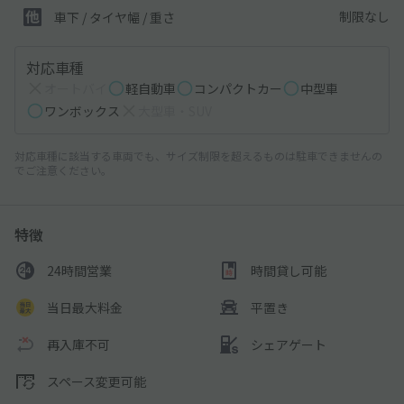
制限なし
車下 / タイヤ幅 / 重さ
対応車種
オートバイ
軽自動車
コンパクトカー
中型車
ワンボックス
大型車・SUV
対応車種に該当する車両でも、サイズ制限を超えるものは駐車できませんの
でご注意ください。
特徴
24時間営業
時間貸し可能
当日最大料金
平置き
再入庫不可
シェアゲート
スペース変更可能