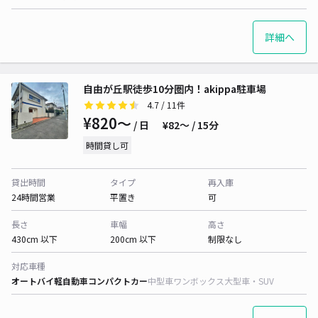
詳細へ
自由が丘駅徒歩10分圏内！akippa駐車場
4.7
/ 11件
¥820〜
/ 日
¥82〜 / 15分
時間貸し可
貸出時間
タイプ
再入庫
24時間営業
平置き
可
長さ
車幅
高さ
430cm 以下
200cm 以下
制限なし
対応車種
オートバイ
軽自動車
コンパクトカー
中型車
ワンボックス
大型車・SUV