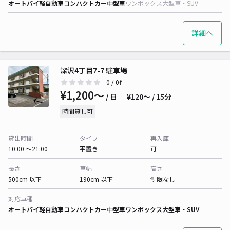
オートバイ
軽自動車
コンパクトカー
中型車
ワンボックス
大型車・SUV
詳細へ
深沢4丁目7-7 駐車場
0
/ 0件
¥1,200〜
/ 日
¥120〜 / 15分
時間貸し可
貸出時間
タイプ
再入庫
10:00 〜21:00
平置き
可
長さ
車幅
高さ
500cm 以下
190cm 以下
制限なし
対応車種
オートバイ
軽自動車
コンパクトカー
中型車
ワンボックス
大型車・SUV