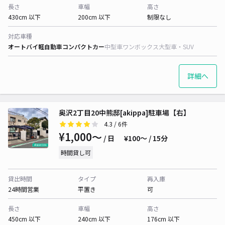
長さ
車幅
高さ
430cm 以下
200cm 以下
制限なし
対応車種
オートバイ
軽自動車
コンパクトカー
中型車
ワンボックス
大型車・SUV
詳細へ
奥沢2丁目20中熊邸[akippa]駐車場【右】
4.3
/ 6件
¥1,000〜
/ 日
¥100〜 / 15分
時間貸し可
貸出時間
タイプ
再入庫
24時間営業
平置き
可
長さ
車幅
高さ
450cm 以下
240cm 以下
176cm 以下