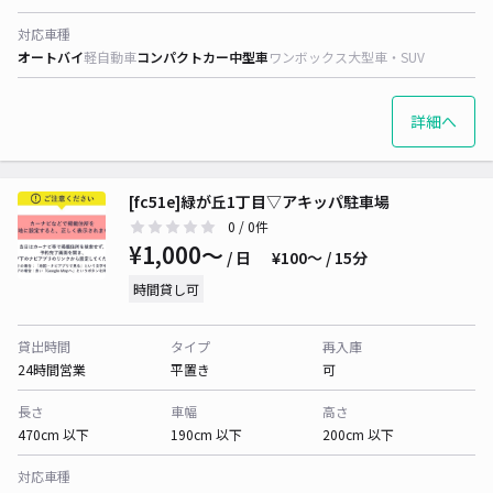
対応車種
オートバイ
軽自動車
コンパクトカー
中型車
ワンボックス
大型車・SUV
詳細へ
[fc51e]緑が丘1丁目▽アキッパ駐車場
0
/ 0件
¥1,000〜
/ 日
¥100〜 / 15分
時間貸し可
貸出時間
タイプ
再入庫
24時間営業
平置き
可
長さ
車幅
高さ
470cm 以下
190cm 以下
200cm 以下
対応車種