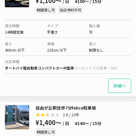
¥1,100〜
/ 日
¥100〜 / 15分
時間貸し可
当日予約不可
貸出時間
タイプ
再入庫
24時間営業
平置き
可
長さ
車幅
高さ
460cm 以下
220cm 以下
制限なし
対応車種
オートバイ
軽自動車
コンパクトカー
中型車
ワンボックス
大型車・SUV
詳細へ
自由が丘駅徒歩7分felice駐車場
2.9
/ 23件
¥1,400〜
/ 日
¥140〜 / 15分
時間貸し可