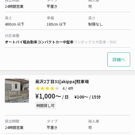
24時間営業
平置き
可
長さ
車幅
高さ
480cm 以下
180cm 以下
制限なし
対応車種
オートバイ
軽自動車
コンパクトカー
中型車
ワンボックス
大型車・SUV
詳細へ
奥沢2丁目31[akippa]駐車場
4
/ 4件
¥1,000〜
/ 日
¥100〜 / 15分
時間貸し可
貸出時間
タイプ
再入庫
24時間営業
平置き
可