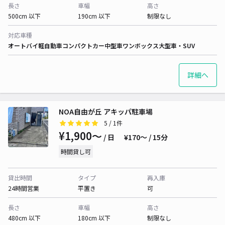
長さ
車幅
高さ
500cm 以下
190cm 以下
制限なし
対応車種
オートバイ
軽自動車
コンパクトカー
中型車
ワンボックス
大型車・SUV
詳細へ
NOA自由が丘 アキッパ駐車場
5
/ 1件
¥1,900〜
/ 日
¥170〜 / 15分
時間貸し可
貸出時間
タイプ
再入庫
24時間営業
平置き
可
長さ
車幅
高さ
480cm 以下
180cm 以下
制限なし