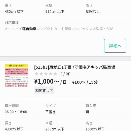
長さ
車幅
高さ
430cm 以下
170cm 以下
制限なし
対応車種
オートバイ
軽自動車
コンパクトカー
中型車
ワンボックス
大型車・SUV
詳細へ
[515b3]東が丘1丁目7▽個宅アキッパ駐車場
0
/ 0件
¥1,000〜
/ 日
¥100〜 / 15分
時間貸し可
貸出時間
タイプ
再入庫
06:00 〜16:00
平置き
可
長さ
車幅
高さ
480cm 以下
200cm 以下
150cm 以下