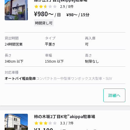
2.9
/ 8件
¥980〜
/ 日
¥98〜 / 15分
時間貸し可
貸出時間
タイプ
再入庫
24時間営業
平置き
可
長さ
車幅
高さ
340cm 以下
150cm 以下
制限なし
対応車種
オートバイ
軽自動車
コンパクトカー
中型車
ワンボックス
大型車・SUV
詳細へ
柿の木坂2丁目K宅"akippa駐車場
3.3
/ 7件