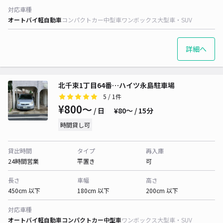
対応車種
オートバイ
軽自動車
コンパクトカー
中型車
ワンボックス
大型車・SUV
詳細へ
北千束1丁目64番…ハイツ永島駐車場
5
/ 1件
¥800〜
/ 日
¥80〜 / 15分
時間貸し可
貸出時間
タイプ
再入庫
24時間営業
平置き
可
長さ
車幅
高さ
450cm 以下
180cm 以下
200cm 以下
対応車種
オートバイ
軽自動車
コンパクトカー
中型車
ワンボックス
大型車・SUV