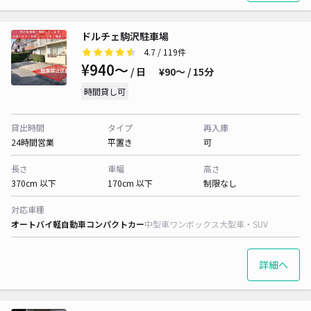
ドルチェ駒沢駐車場
4.7
/ 119件
¥940〜
/ 日
¥90〜 / 15分
時間貸し可
貸出時間
タイプ
再入庫
24時間営業
平置き
可
長さ
車幅
高さ
370cm 以下
170cm 以下
制限なし
対応車種
オートバイ
軽自動車
コンパクトカー
中型車
ワンボックス
大型車・SUV
詳細へ