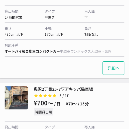
貸出時間
タイプ
再入庫
24時間営業
平置き
可
長さ
車幅
高さ
430cm 以下
170cm 以下
制限なし
対応車種
オートバイ
軽自動車
コンパクトカー
中型車
ワンボックス
大型車・SUV
詳細へ
奥沢2丁目25-7▽アキッパ駐車場
5
/ 1件
¥700〜
/ 日
¥70〜 / 15分
時間貸し可
貸出時間
タイプ
再入庫