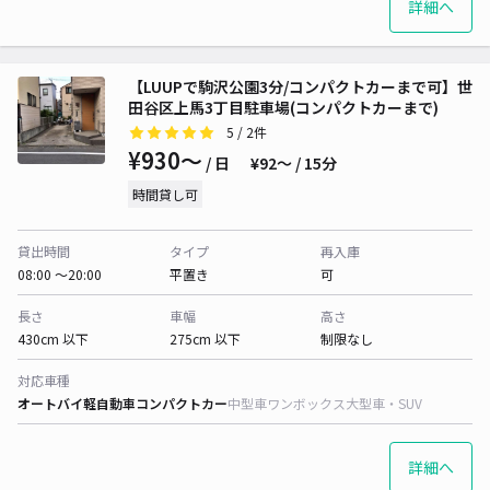
詳細へ
【LUUPで駒沢公園3分/コンパクトカーまで可】世
田谷区上馬3丁目駐車場(コンパクトカーまで)
5
/ 2件
¥930〜
/ 日
¥92〜 / 15分
時間貸し可
貸出時間
タイプ
再入庫
08:00 〜20:00
平置き
可
長さ
車幅
高さ
430cm 以下
275cm 以下
制限なし
対応車種
オートバイ
軽自動車
コンパクトカー
中型車
ワンボックス
大型車・SUV
詳細へ