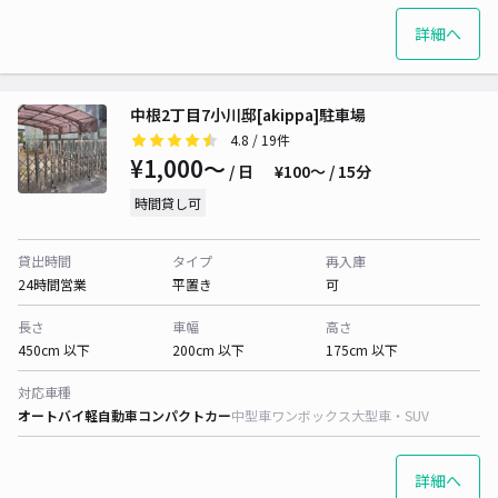
詳細へ
中根2丁目7小川邸[akippa]駐車場
4.8
/ 19件
¥1,000〜
/ 日
¥100〜 / 15分
時間貸し可
貸出時間
タイプ
再入庫
24時間営業
平置き
可
長さ
車幅
高さ
450cm 以下
200cm 以下
175cm 以下
対応車種
オートバイ
軽自動車
コンパクトカー
中型車
ワンボックス
大型車・SUV
詳細へ