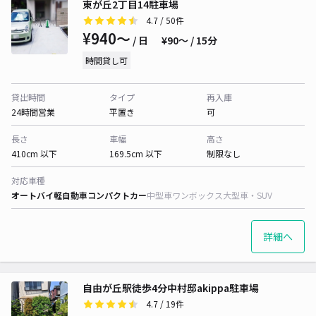
東が丘2丁目14駐車場
4.7
/ 50件
¥940〜
/ 日
¥90〜 / 15分
時間貸し可
貸出時間
タイプ
再入庫
24時間営業
平置き
可
長さ
車幅
高さ
410cm 以下
169.5cm 以下
制限なし
対応車種
オートバイ
軽自動車
コンパクトカー
中型車
ワンボックス
大型車・SUV
詳細へ
自由が丘駅徒歩4分中村邸akippa駐車場
4.7
/ 19件