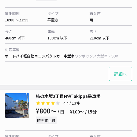
貸出時間
タイプ
再入庫
18:00 〜23:59
平置き
可
長さ
車幅
高さ
460cm 以下
180cm 以下
210cm 以下
対応車種
オートバイ
軽自動車
コンパクトカー
中型車
ワンボックス
大型車・SUV
詳細へ
柿の木坂2丁目N宅"akippa駐車場
4.4
/ 13件
¥800〜
/ 日
¥100〜 / 15分
時間貸し可
貸出時間
タイプ
再入庫