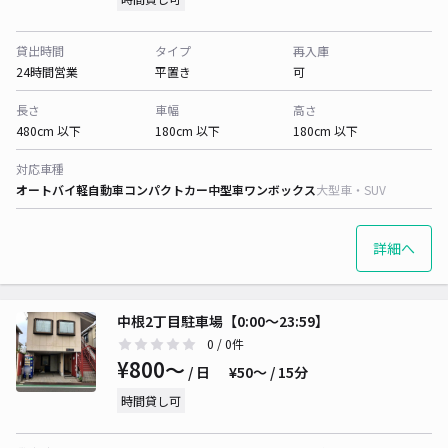
貸出時間
タイプ
再入庫
24時間営業
平置き
可
長さ
車幅
高さ
480cm 以下
180cm 以下
180cm 以下
対応車種
オートバイ
軽自動車
コンパクトカー
中型車
ワンボックス
大型車・SUV
詳細へ
中根2丁目駐車場【0:00～23:59】
0
/ 0件
¥800〜
/ 日
¥50〜 / 15分
時間貸し可