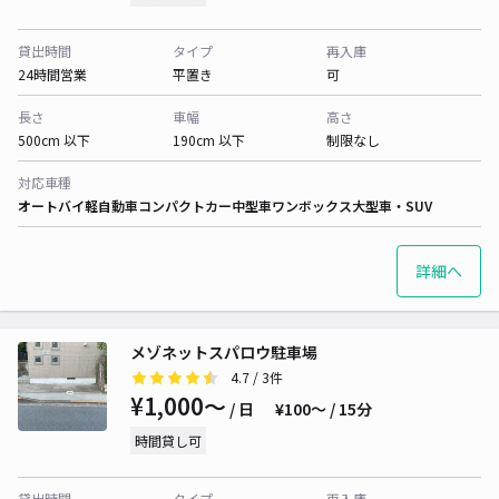
貸出時間
タイプ
再入庫
24時間営業
平置き
可
長さ
車幅
高さ
500cm 以下
190cm 以下
制限なし
対応車種
オートバイ
軽自動車
コンパクトカー
中型車
ワンボックス
大型車・SUV
詳細へ
メゾネットスパロウ駐車場
4.7
/ 3件
¥1,000〜
/ 日
¥100〜 / 15分
時間貸し可
貸出時間
タイプ
再入庫