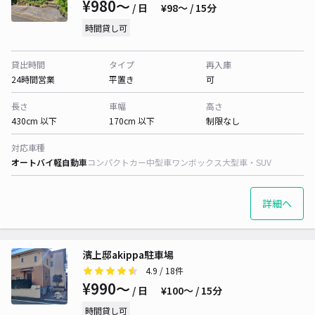
¥980〜
/ 日
¥98〜 / 15分
時間貸し可
貸出時間
タイプ
再入庫
24時間営業
平置き
可
長さ
車幅
高さ
430cm 以下
170cm 以下
制限なし
対応車種
オートバイ
軽自動車
コンパクトカー
中型車
ワンボックス
大型車・SUV
詳細へ
濱上邸akippa駐車場
4.9
/ 18件
¥990〜
/ 日
¥100〜 / 15分
時間貸し可