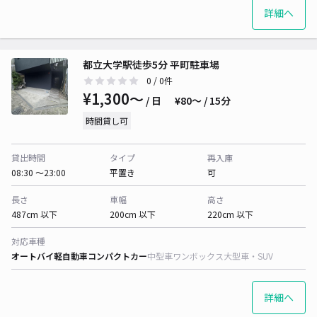
詳細へ
都立大学駅徒歩5分 平町駐車場
0
/ 0件
¥1,300〜
/ 日
¥80〜 / 15分
時間貸し可
貸出時間
タイプ
再入庫
08:30 〜23:00
平置き
可
長さ
車幅
高さ
487cm 以下
200cm 以下
220cm 以下
対応車種
オートバイ
軽自動車
コンパクトカー
中型車
ワンボックス
大型車・SUV
詳細へ