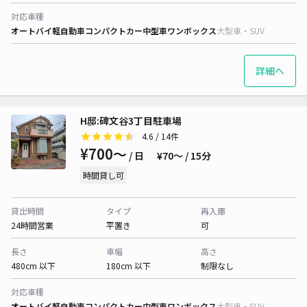
対応車種
オートバイ
軽自動車
コンパクトカー
中型車
ワンボックス
大型車・SUV
詳細へ
H邸:碑文谷3丁目駐車場
4.6
/ 14件
¥700〜
/ 日
¥70〜 / 15分
時間貸し可
貸出時間
タイプ
再入庫
24時間営業
平置き
可
長さ
車幅
高さ
480cm 以下
180cm 以下
制限なし
対応車種
オートバイ
軽自動車
コンパクトカー
中型車
ワンボックス
大型車・SUV