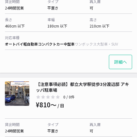
貸出時間
タイプ
再入庫
24時間営業
平置き
可
長さ
車幅
高さ
460cm 以下
180cm 以下
210cm 以下
対応車種
オートバイ
軽自動車
コンパクトカー
中型車
ワンボックス
大型車・SUV
詳細へ
【注意事項必読】都立大学駅徒歩3分渡辺邸 アキ
ッパ駐車場
0
/ 0件
¥810〜
/ 日
貸出時間
タイプ
再入庫
24時間営業
平置き
可