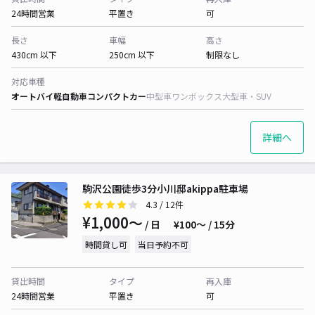
24時間営業
平置き
可
長さ
車幅
高さ
430cm 以下
250cm 以下
制限なし
対応車種
オートバイ
軽自動車
コンパクトカー
中型車
ワンボックス
大型車・SUV
詳細へ
駒沢公園徒歩3分小川邸akippa駐車場
4.3
/ 12件
¥1,000〜
/ 日
¥100〜 / 15分
時間貸し可
当日予約不可
貸出時間
タイプ
再入庫
24時間営業
平置き
可