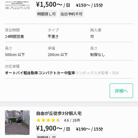
¥1,500〜
/ 日
¥150〜 / 15分
時間貸し可
当日予約不可
貸出時間
タイプ
再入庫
24時間営業
平置き
可
長さ
車幅
高さ
500cm 以下
200cm 以下
制限なし
対応車種
オートバイ
軽自動車
コンパクトカー
中型車
ワンボックス
大型車・SUV
詳細へ
自由が丘徒歩3分個人宅
4.6
/ 26件
¥1,900〜
/ 日
¥190〜 / 15分
時間貸し可