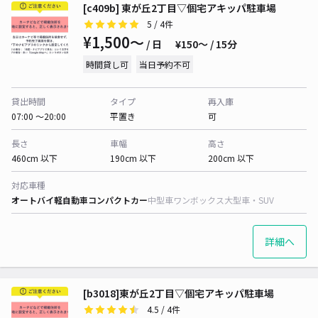
[c409b] 東が丘2丁目▽個宅アキッパ駐車場
5
/ 4件
¥1,500〜
/ 日
¥150〜 / 15分
時間貸し可
当日予約不可
貸出時間
タイプ
再入庫
07:00 〜20:00
平置き
可
長さ
車幅
高さ
460cm 以下
190cm 以下
200cm 以下
対応車種
オートバイ
軽自動車
コンパクトカー
中型車
ワンボックス
大型車・SUV
詳細へ
[b3018]東が丘2丁目▽個宅アキッパ駐車場
4.5
/ 4件