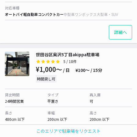
対応車種
オートバイ
軽自動車
コンパクトカー
中型車
ワンボックス
大型車・SUV
詳細へ
世田谷区奥沢5丁目akippa駐車場
5
/ 18件
¥1,000〜
/ 日
¥100〜 / 15分
時間貸し可
貸出時間
タイプ
再入庫
24時間営業
平置き
可
長さ
車幅
高さ
480cm 以下
200cm 以下
200cm 以下
このエリアで駐車場をリクエスト
対応車種