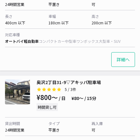
24時間営業
平置き
可
長さ
車幅
高さ
400cm 以下
180cm 以下
200cm 以下
対応車種
オートバイ
軽自動車
コンパクトカー
中型車
ワンボックス
大型車・SUV
詳細へ
奥沢2丁目31-9▽アキッパ駐車場
5
/ 3件
¥800〜
/ 日
¥80〜 / 15分
時間貸し可
貸出時間
タイプ
再入庫
24時間営業
平置き
可