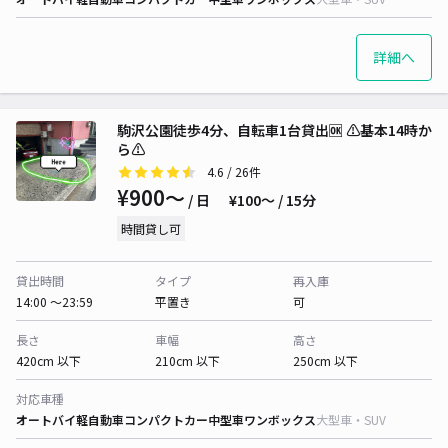
詳細へ
駒沢公園徒歩4分、自転車1台貸出🆗 ⚠️基本14時か
ら⚠️
4.6
/ 26件
¥900〜
/ 日
¥100〜 / 15分
時間貸し可
貸出時間
タイプ
再入庫
14:00 〜23:59
平置き
可
長さ
車幅
高さ
420cm 以下
210cm 以下
250cm 以下
対応車種
オートバイ
軽自動車
コンパクトカー
中型車
ワンボックス
大型車・SUV