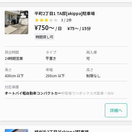
平町2丁目1 TA邸[akippa]駐車場
3
/ 2件
¥750〜
/ 日
¥75〜 / 15分
時間貸し可
貸出時間
タイプ
再入庫
24時間営業
平置き
可
長さ
車幅
高さ
430cm 以下
200cm 以下
制限なし
対応車種
オートバイ
軽自動車
コンパクトカー
中型車
ワンボックス
大型車・SUV
詳細へ
緑が丘2丁目2[akippa]駐車場