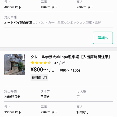
長さ
車幅
高さ
400cm 以下
180cm 以下
200cm 以下
対応車種
オートバイ
軽自動車
コンパクトカー
中型車
ワンボックス
大型車・SUV
詳細へ
クレール学芸大akippa駐車場【入出庫時間注意】
4.5
/ 4件
¥800〜
/ 日
¥80〜 / 15分
時間貸し可
貸出時間
タイプ
再入庫
24時間営業
平置き
可
長さ
車幅
高さ
390cm 以下
220cm 以下
制限なし