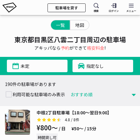
駐車場を貸す
検索
ログイン
メニュー
一覧
地図
東京都目黒区八雲二丁目周辺の駐車場
アキッパなら
予約
ができて
格安料金
!
未定
指定なし
190件の駐車場があります
利用可能な駐車場のみ表示
中根2丁目駐車場【18:00～翌日9:00】
4.8
/ 8件
¥800〜
/ 日
¥50〜 / 15分
時間貸し可