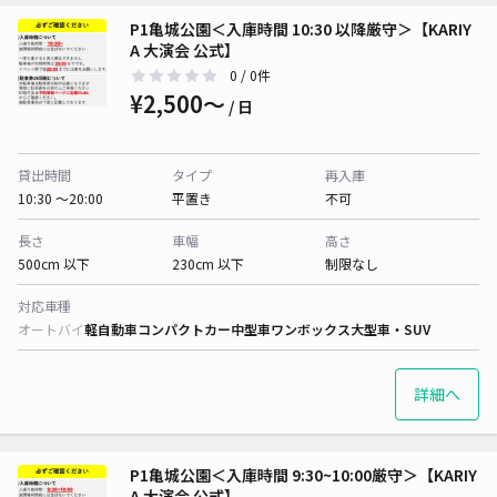
P1亀城公園＜入庫時間 10:30 以降厳守＞【KARIY
A 大演会 公式】
0
/ 0件
¥2,500〜
/ 日
貸出時間
タイプ
再入庫
10:30 〜20:00
平置き
不可
長さ
車幅
高さ
500cm 以下
230cm 以下
制限なし
対応車種
オートバイ
軽自動車
コンパクトカー
中型車
ワンボックス
大型車・SUV
詳細へ
P1亀城公園＜入庫時間 9:30~10:00厳守＞【KARIY
A 大演会 公式】