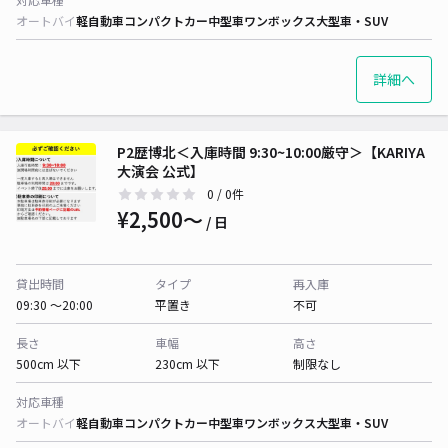
オートバイ
軽自動車
コンパクトカー
中型車
ワンボックス
大型車・SUV
詳細へ
P2歴博北＜入庫時間 9:30~10:00厳守＞【KARIYA
大演会 公式】
0
/ 0件
¥2,500〜
/ 日
貸出時間
タイプ
再入庫
09:30 〜20:00
平置き
不可
長さ
車幅
高さ
500cm 以下
230cm 以下
制限なし
対応車種
オートバイ
軽自動車
コンパクトカー
中型車
ワンボックス
大型車・SUV