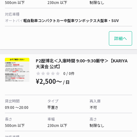
500cm 以下
230cm 以下
制限なし
対応車種
オートバイ
軽自動車
コンパクトカー
中型車
ワンボックス
大型車・SUV
詳細へ
P2歴博北＜入庫時間 9:00~9:30厳守＞【KARIYA
大演会 公式】
0
/ 0件
¥2,500〜
/ 日
貸出時間
タイプ
再入庫
09:00 〜20:00
平置き
不可
長さ
車幅
高さ
500cm 以下
230cm 以下
制限なし
対応車種