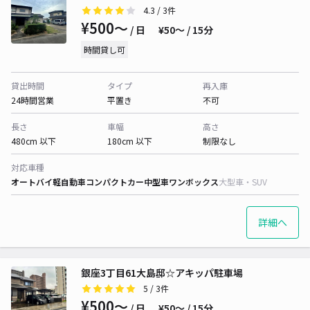
4.3
/ 3件
¥500〜
/ 日
¥50〜 / 15分
時間貸し可
貸出時間
タイプ
再入庫
24時間営業
平置き
不可
長さ
車幅
高さ
480cm 以下
180cm 以下
制限なし
対応車種
オートバイ
軽自動車
コンパクトカー
中型車
ワンボックス
大型車・SUV
詳細へ
銀座3丁目61大島邸☆アキッパ駐車場
5
/ 3件
¥500〜
/ 日
¥50〜 / 15分