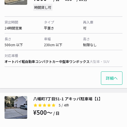
時間貸し可
貸出時間
タイプ
再入庫
24時間営業
平置き
可
長さ
車幅
高さ
500cm 以下
230cm 以下
制限なし
対応車種
オートバイ
軽自動車
コンパクトカー
中型車
ワンボックス
大型車・SUV
詳細へ
八幡町7丁目51-1 アキッパ駐車場【1】
5
/ 4件
¥500〜
/ 日