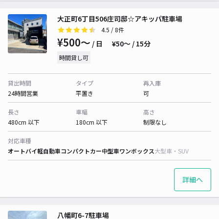
大正町6丁目506庄司邸☆アキッパ駐車場
4.5
/ 8件
¥500〜
/ 日
¥50〜 / 15分
時間貸し可
貸出時間
タイプ
再入庫
24時間営業
平置き
可
長さ
車幅
高さ
480cm 以下
180cm 以下
制限なし
対応車種
オートバイ
軽自動車
コンパクトカー
中型車
ワンボックス
大型車・SUV
詳細へ
八幡町6-7駐車場