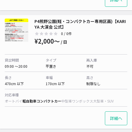
P4熊野公園(軽・コンパクトカー専用区画)【KARI
YA 大演会 公式】
0
/ 0件
¥2,000〜
/ 日
貸出時間
タイプ
再入庫
09:00 〜20:00
平置き
不可
長さ
車幅
高さ
470cm 以下
170cm 以下
制限なし
対応車種
オートバイ
軽自動車
コンパクトカー
中型車
ワンボックス
大型車・SUV
詳細へ