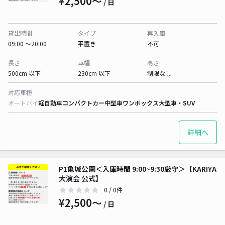
¥2,500〜
/ 日
貸出時間
タイプ
再入庫
09:00 〜20:00
平置き
不可
長さ
車幅
高さ
500cm 以下
230cm 以下
制限なし
対応車種
オートバイ
軽自動車
コンパクトカー
中型車
ワンボックス
大型車・SUV
詳細へ
P1亀城公園＜入庫時間 9:00~9:30厳守＞【KARIYA
大演会 公式】
0
/ 0件
¥2,500〜
/ 日