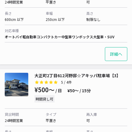
24時間営業
平置き
可
長さ
車幅
高さ
600cm 以下
250cm 以下
制限なし
対応車種
オートバイ
軽自動車
コンパクトカー
中型車
ワンボックス
大型車・SUV
詳細へ
大正町2丁目612河野邸☆アキッパ駐車場【3】
5
/ 4件
¥500〜
/ 日
¥50〜 / 15分
時間貸し可
貸出時間
タイプ
再入庫
24時間営業
平置き
可
長さ
車幅
高さ