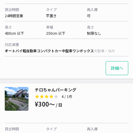
貸出時間
タイプ
再入庫
24時間営業
平置き
可
長さ
車幅
高さ
480cm 以下
250cm 以下
制限なし
対応車種
オートバイ
軽自動車
コンパクトカー
中型車
ワンボックス
大型車・SUV
詳細へ
チロちゃんパーキング
4
/ 1件
¥300〜
/ 日
貸出時間
タイプ
再入庫