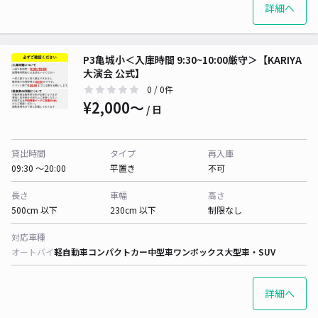
詳細へ
P3亀城小＜入庫時間 9:30~10:00厳守＞【KARIYA
大演会 公式】
0
/ 0件
¥2,000〜
/ 日
貸出時間
タイプ
再入庫
09:30 〜20:00
平置き
不可
長さ
車幅
高さ
500cm 以下
230cm 以下
制限なし
対応車種
オートバイ
軽自動車
コンパクトカー
中型車
ワンボックス
大型車・SUV
詳細へ