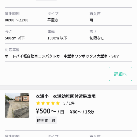
貸出時間
タイプ
再入庫
08:00 〜22:00
平置き
可
長さ
車幅
高さ
500cm 以下
190cm 以下
制限なし
対応車種
オートバイ
軽自動車
コンパクトカー
中型車
ワンボックス
大型車・SUV
詳細へ
衣浦小 衣浦幼稚園付近駐車場
5
/ 1件
¥500〜
/ 日
¥60〜 / 15分
時間貸し可
貸出時間
タイプ
再入庫