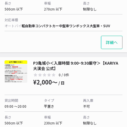
長さ
車幅
高さ
500cm 以下
270cm 以下
制限なし
対応車種
オートバイ
軽自動車
コンパクトカー
中型車
ワンボックス
大型車・SUV
詳細へ
P3亀城小＜入庫時間 9:00~9:30厳守＞【KARIYA
大演会 公式】
0
/ 0件
¥2,000〜
/ 日
貸出時間
タイプ
再入庫
09:00 〜20:00
平置き
不可
長さ
車幅
高さ
500cm 以下
230cm 以下
制限なし