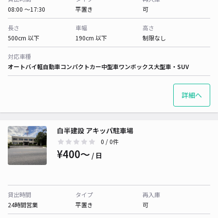
08:00 〜17:30
平置き
可
長さ
車幅
高さ
500cm 以下
190cm 以下
制限なし
対応車種
オートバイ
軽自動車
コンパクトカー
中型車
ワンボックス
大型車・SUV
詳細へ
白半建設 アキッパ駐車場
0
/ 0件
¥400〜
/ 日
貸出時間
タイプ
再入庫
24時間営業
平置き
可