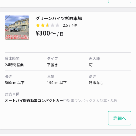
グリーンハイツ杉駐車場
2.5
/ 4件
¥300〜
/ 日
貸出時間
タイプ
再入庫
24時間営業
平置き
可
長さ
車幅
高さ
500cm 以下
190cm 以下
制限なし
対応車種
オートバイ
軽自動車
コンパクトカー
中型車
ワンボックス
大型車・SUV
詳細へ