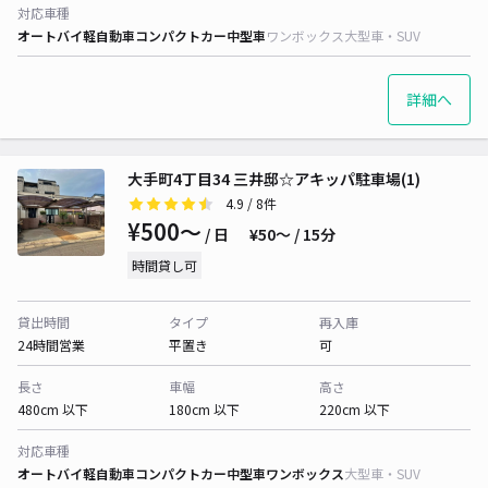
対応車種
オートバイ
軽自動車
コンパクトカー
中型車
ワンボックス
大型車・SUV
詳細へ
大手町4丁目34 三井邸☆アキッパ駐車場(1)
4.9
/ 8件
¥500〜
/ 日
¥50〜 / 15分
時間貸し可
貸出時間
タイプ
再入庫
24時間営業
平置き
可
長さ
車幅
高さ
480cm 以下
180cm 以下
220cm 以下
対応車種
オートバイ
軽自動車
コンパクトカー
中型車
ワンボックス
大型車・SUV