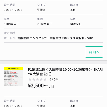
貸出時間
タイプ
再入庫
09:00 〜20:00
平置き
不可
長さ
車幅
高さ
500cm 以下
230cm 以下
制限なし
対応車種
オートバイ
軽自動車
コンパクトカー
中型車
ワンボックス
大型車・SUV
詳細へ
P1亀城公園＜入庫時間 10:00~10:30厳守＞【KARI
YA 大演会 公式】
0
/ 0件
¥2,500〜
/ 日
貸出時間
タイプ
再入庫
10:00 〜20:00
平置き
不可