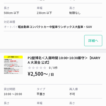
長さ
車幅
高さ
500cm 以下
230cm 以下
制限なし
対応車種
オートバイ
軽自動車
コンパクトカー
中型車
ワンボックス
大型車・SUV
詳細へ
P2歴博北＜入庫時間 10:00~10:30厳守＞【KARIY
A 大演会 公式】
0
/ 0件
¥2,500〜
/ 日
貸出時間
タイプ
再入庫
10:00 〜20:00
平置き
不可
長さ
車幅
高さ