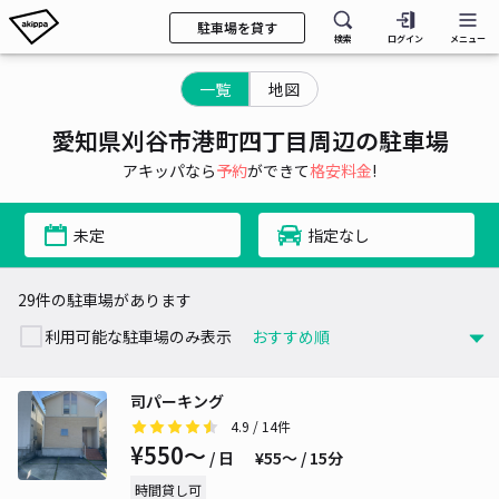
駐車場を貸す
検索
ログイン
メニュー
一覧
地図
愛知県刈谷市港町四丁目周辺の駐車場
アキッパなら
予約
ができて
格安料金
!
未定
指定なし
29件の駐車場があります
利用可能な駐車場のみ表示
司パーキング
4.9
/ 14件
¥550〜
/ 日
¥55〜 / 15分
時間貸し可