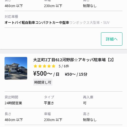
460cm 以下
230cm 以下
制限なし
対応車種
オートバイ
軽自動車
コンパクトカー
中型車
ワンボックス
大型車・SUV
詳細へ
大正町2丁目612河野邸☆アキッパ駐車場【2】
5
/ 6件
¥500〜
/ 日
¥50〜 / 15分
時間貸し可
貸出時間
タイプ
再入庫
24時間営業
平置き
可
長さ
車幅
高さ
460cm 以下
230cm 以下
制限なし