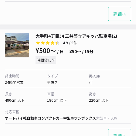
詳細へ
大手町4丁目34 三井邸☆アキッパ駐車場(2)
4.9
/ 9件
¥500〜
/ 日
¥50〜 / 15分
時間貸し可
貸出時間
タイプ
再入庫
24時間営業
平置き
可
長さ
車幅
高さ
480cm 以下
180cm 以下
220cm 以下
対応車種
オートバイ
軽自動車
コンパクトカー
中型車
ワンボックス
大型車・SUV
詳細へ