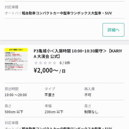
対応車種
オートバイ
軽自動車
コンパクトカー
中型車
ワンボックス
大型車・SUV
詳細へ
P3亀城小＜入庫時間 10:00~10:30厳守＞【KARIY
A 大演会 公式】
0
/ 0件
¥2,000〜
/ 日
貸出時間
タイプ
再入庫
10:00 〜20:00
平置き
不可
長さ
車幅
高さ
500cm 以下
230cm 以下
制限なし
対応車種
オートバイ
軽自動車
コンパクトカー
中型車
ワンボックス
大型車・SUV