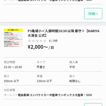
詳細へ
P3亀城小＜入庫時間10:30 以降 厳守＞【KARIYA
大演会 公式】
0
/ 0件
¥2,000〜
/ 日
貸出時間
タイプ
再入庫
10:30 〜20:00
平置き
不可
長さ
車幅
高さ
500cm 以下
230cm 以下
制限なし
対応車種
オートバイ
軽自動車
コンパクトカー
中型車
ワンボックス
大型車・SUV