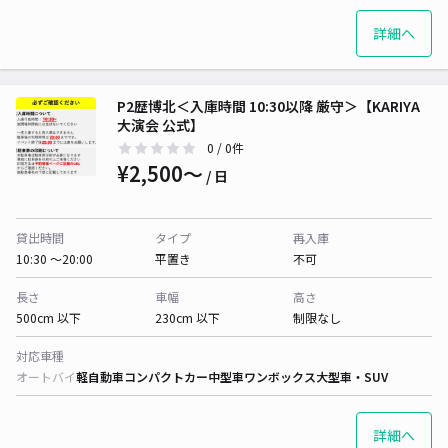
詳細へ
P2歴博北＜入庫時間 10:30以降 厳守＞【KARIYA
大演会 公式】
0
/ 0件
¥2,500〜
/ 日
貸出時間
タイプ
再入庫
10:30 〜20:00
平置き
不可
長さ
車幅
高さ
500cm 以下
230cm 以下
制限なし
対応車種
オートバイ
軽自動車
コンパクトカー
中型車
ワンボックス
大型車・SUV
詳細へ