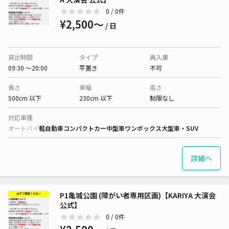
0
/ 0件
¥2,500〜
/ 日
貸出時間
タイプ
再入庫
09:30 〜20:00
平置き
不可
長さ
車幅
高さ
500cm 以下
230cm 以下
制限なし
対応車種
オートバイ
軽自動車
コンパクトカー
中型車
ワンボックス
大型車・SUV
詳細へ
P1亀城公園 (障がい者専用区画)【KARIYA 大演会
公式】
0
/ 0件