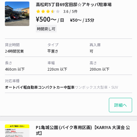
高松町5丁目69宮田邸☆アキッパ駐車場
3.6
/ 5件
¥500〜
/ 日
¥50〜 / 15分
時間貸し可
貸出時間
タイプ
再入庫
24時間営業
平置き
可
長さ
車幅
高さ
460cm 以下
220cm 以下
200cm 以下
対応車種
オートバイ
軽自動車
コンパクトカー
中型車
ワンボックス
大型車・SUV
詳細へ
P1亀城公園 (バイク専用区画)【KARIYA 大演会 公
式】