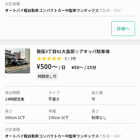
対応車種
オートバイ
軽自動車
コンパクトカー
中型車
ワンボックス
大型車・SUV
詳細へ
銀座3丁目61大島邸☆アキッパ駐車場
5
/ 3件
¥500〜
/ 日
¥50〜 / 15分
時間貸し可
貸出時間
タイプ
再入庫
24時間営業
平置き
可
長さ
車幅
高さ
500cm 以下
230cm 以下
制限なし
対応車種
オートバイ
軽自動車
コンパクトカー
中型車
ワンボックス
大型車・SUV