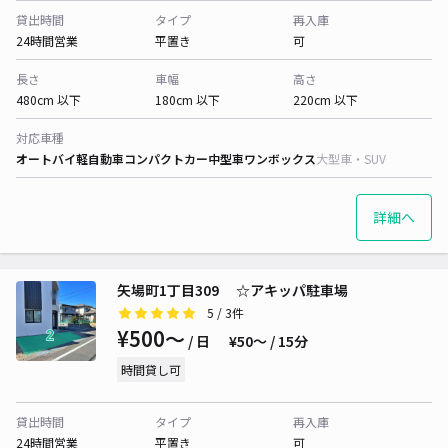
貸出時間
タイプ
再入庫
24時間営業
平置き
可
長さ
車幅
高さ
480cm 以下
180cm 以下
220cm 以下
対応車種
オートバイ
軽自動車
コンパクトカー
中型車
ワンボックス
大型車・SUV
詳細へ
矢場町1丁目309 ☆アキッパ駐車場
5
/ 3件
¥500〜
/ 日
¥50〜 / 15分
時間貸し可
貸出時間
タイプ
再入庫
24時間営業
平置き
可