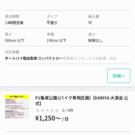
貸出時間
タイプ
再入庫
24時間営業
平置き
可
長さ
車幅
高さ
500cm 以下
190cm 以下
制限なし
対応車種
オートバイ
軽自動車
コンパクトカー
中型車
ワンボックス
大型車・SUV
詳細へ
P1亀城公園 (バイク専用区画)【KARIYA 大演会 公
式】
0
/ 0件
¥1,250〜
/ 日