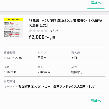
詳細へ
P3亀城小＜入庫時間10:30 以降 厳守＞【KARIYA
大演会 公式】
0
/ 0件
¥2,000〜
/ 日
貸出時間
タイプ
再入庫
10:30 〜20:00
平置き
不可
長さ
車幅
高さ
500cm 以下
230cm 以下
制限なし
対応車種
オートバイ
軽自動車
コンパクトカー
中型車
ワンボックス
大型車・SUV
詳細へ