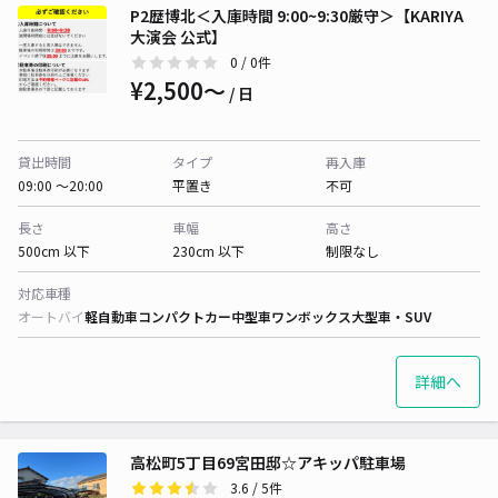
P2歴博北＜入庫時間 9:00~9:30厳守＞【KARIYA
大演会 公式】
0
/ 0件
¥2,500〜
/ 日
貸出時間
タイプ
再入庫
09:00 〜20:00
平置き
不可
長さ
車幅
高さ
500cm 以下
230cm 以下
制限なし
対応車種
オートバイ
軽自動車
コンパクトカー
中型車
ワンボックス
大型車・SUV
詳細へ
高松町5丁目69宮田邸☆アキッパ駐車場
3.6
/ 5件