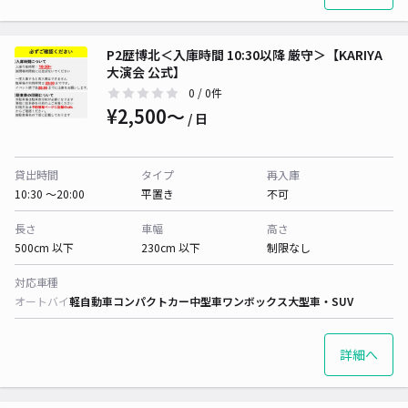
P2歴博北＜入庫時間 10:30以降 厳守＞【KARIYA
大演会 公式】
0
/ 0件
¥2,500〜
/ 日
貸出時間
タイプ
再入庫
10:30 〜20:00
平置き
不可
長さ
車幅
高さ
500cm 以下
230cm 以下
制限なし
対応車種
オートバイ
軽自動車
コンパクトカー
中型車
ワンボックス
大型車・SUV
詳細へ