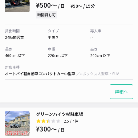
¥500〜
/ 日
¥50〜 / 15分
時間貸し可
貸出時間
タイプ
再入庫
24時間営業
平置き
可
長さ
車幅
高さ
460cm 以下
220cm 以下
200cm 以下
対応車種
オートバイ
軽自動車
コンパクトカー
中型車
ワンボックス
大型車・SUV
詳細へ
グリーンハイツ杉駐車場
2.5
/ 4件
¥300〜
/ 日