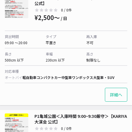
公式】
0
/ 0件
¥2,500〜
/ 日
貸出時間
タイプ
再入庫
09:00 〜20:00
平置き
不可
長さ
車幅
高さ
500cm 以下
230cm 以下
制限なし
対応車種
オートバイ
軽自動車
コンパクトカー
中型車
ワンボックス
大型車・SUV
詳細へ
P1亀城公園＜入庫時間 9:00~9:30厳守＞【KARIYA
大演会 公式】
0
/ 0件