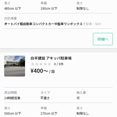
長さ
車幅
高さ
480cm 以下
180cm 以下
制限なし
対応車種
オートバイ
軽自動車
コンパクトカー
中型車
ワンボックス
大型車・SUV
詳細へ
白半建設 アキッパ駐車場
0
/ 0件
¥400〜
/ 日
貸出時間
タイプ
再入庫
24時間営業
平置き
可
長さ
車幅
高さ
500cm 以下
270cm 以下
制限なし