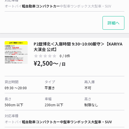
オートバイ
軽自動車
コンパクトカー
中型車
ワンボックス
大型車・SUV
詳細へ
P2歴博北＜入庫時間 9:30~10:00厳守＞【KARIYA
大演会 公式】
0
/ 0件
¥2,500〜
/ 日
貸出時間
タイプ
再入庫
09:30 〜20:00
平置き
不可
長さ
車幅
高さ
500cm 以下
230cm 以下
制限なし
対応車種
オートバイ
軽自動車
コンパクトカー
中型車
ワンボックス
大型車・SUV