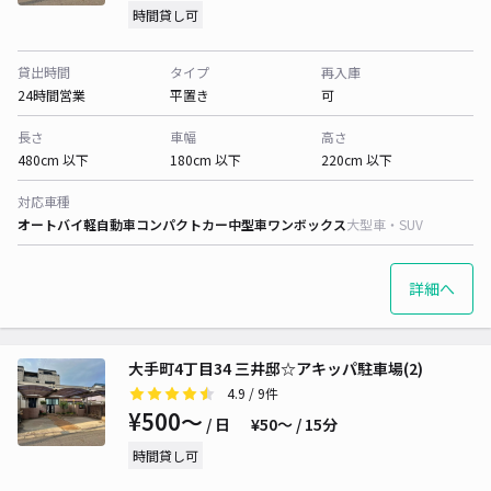
時間貸し可
貸出時間
タイプ
再入庫
24時間営業
平置き
可
長さ
車幅
高さ
480cm 以下
180cm 以下
220cm 以下
対応車種
オートバイ
軽自動車
コンパクトカー
中型車
ワンボックス
大型車・SUV
詳細へ
大手町4丁目34 三井邸☆アキッパ駐車場(2)
4.9
/ 9件
¥500〜
/ 日
¥50〜 / 15分
時間貸し可