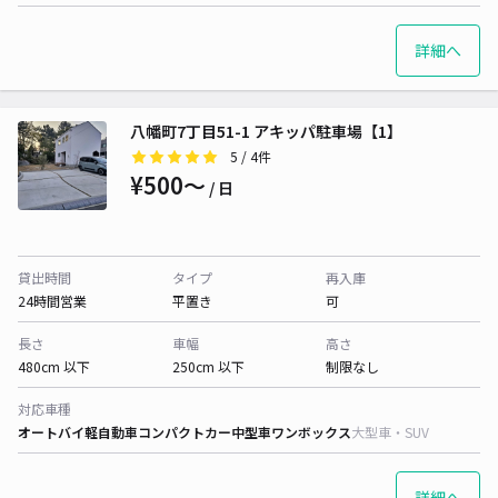
詳細へ
八幡町7丁目51-1 アキッパ駐車場【1】
5
/ 4件
¥500〜
/ 日
貸出時間
タイプ
再入庫
24時間営業
平置き
可
長さ
車幅
高さ
480cm 以下
250cm 以下
制限なし
対応車種
オートバイ
軽自動車
コンパクトカー
中型車
ワンボックス
大型車・SUV
詳細へ