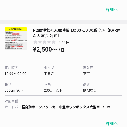
詳細へ
P2歴博北＜入庫時間 10:00~10:30厳守＞【KARIY
A 大演会 公式】
0
/ 0件
¥2,500〜
/ 日
貸出時間
タイプ
再入庫
10:00 〜20:00
平置き
不可
長さ
車幅
高さ
500cm 以下
230cm 以下
制限なし
対応車種
オートバイ
軽自動車
コンパクトカー
中型車
ワンボックス
大型車・SUV
詳細へ