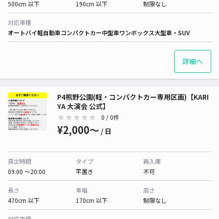
500cm 以下
190cm 以下
制限なし
対応車種
オートバイ
軽自動車
コンパクトカー
中型車
ワンボックス
大型車・SUV
詳細へ
P4熊野公園(軽・コンパクトカー専用区画)【KARI
YA 大演会 公式】
0
/ 0件
¥2,000〜
/ 日
貸出時間
タイプ
再入庫
09:00 〜20:00
平置き
不可
長さ
車幅
高さ
470cm 以下
170cm 以下
制限なし
対応車種