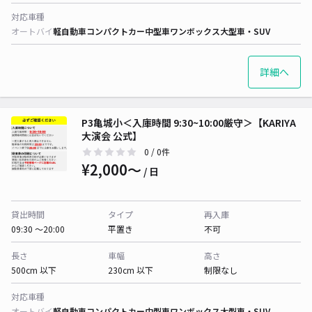
対応車種
オートバイ
軽自動車
コンパクトカー
中型車
ワンボックス
大型車・SUV
詳細へ
P3亀城小＜入庫時間 9:30~10:00厳守＞【KARIYA
大演会 公式】
0
/ 0件
¥2,000〜
/ 日
貸出時間
タイプ
再入庫
09:30 〜20:00
平置き
不可
長さ
車幅
高さ
500cm 以下
230cm 以下
制限なし
対応車種
オートバイ
軽自動車
コンパクトカー
中型車
ワンボックス
大型車・SUV