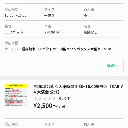
貸出時間
タイプ
再入庫
10:00 〜20:00
平置き
不可
長さ
車幅
高さ
500cm 以下
230cm 以下
制限なし
対応車種
オートバイ
軽自動車
コンパクトカー
中型車
ワンボックス
大型車・SUV
詳細へ
P1亀城公園＜入庫時間 9:30~10:00厳守＞【KARIY
A 大演会 公式】
0
/ 0件
¥2,500〜
/ 日
貸出時間
タイプ
再入庫