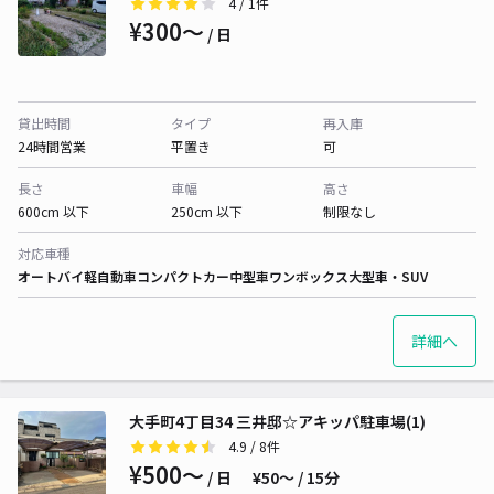
4
/ 1件
¥300〜
/ 日
貸出時間
タイプ
再入庫
24時間営業
平置き
可
長さ
車幅
高さ
600cm 以下
250cm 以下
制限なし
対応車種
オートバイ
軽自動車
コンパクトカー
中型車
ワンボックス
大型車・SUV
詳細へ
大手町4丁目34 三井邸☆アキッパ駐車場(1)
4.9
/ 8件
¥500〜
/ 日
¥50〜 / 15分