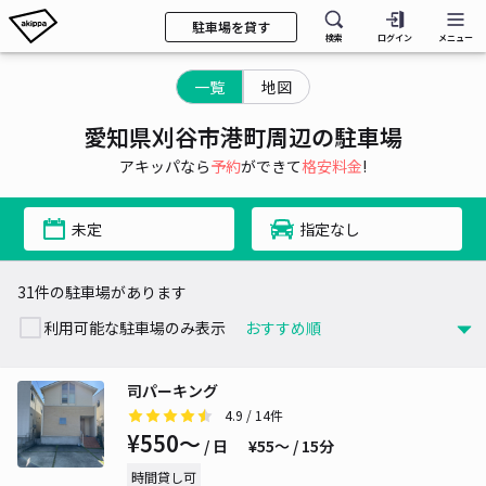
駐車場を貸す
検索
ログイン
メニュー
一覧
地図
愛知県刈谷市港町周辺の駐車場
アキッパなら
予約
ができて
格安料金
!
未定
指定なし
31件の駐車場があります
利用可能な駐車場のみ表示
司パーキング
4.9
/ 14件
¥550〜
/ 日
¥55〜 / 15分
時間貸し可