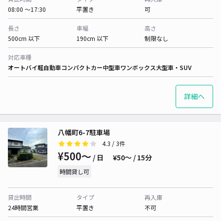
08:00 〜17:30
平置き
可
長さ
車幅
高さ
500cm 以下
190cm 以下
制限なし
対応車種
オートバイ
軽自動車
コンパクトカー
中型車
ワンボックス
大型車・SUV
詳細へ
八幡町6-7駐車場
4.3
/ 3件
¥500〜
/ 日
¥50〜 / 15分
時間貸し可
貸出時間
タイプ
再入庫
24時間営業
平置き
不可