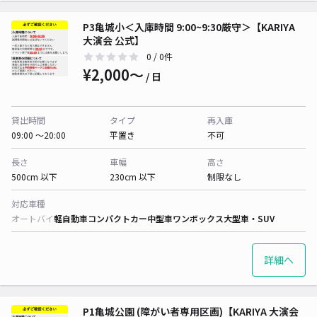
P3亀城小＜入庫時間 9:00~9:30厳守＞【KARIYA
大演会 公式】
0
/ 0件
¥2,000〜
/ 日
貸出時間
タイプ
再入庫
09:00 〜20:00
平置き
不可
長さ
車幅
高さ
500cm 以下
230cm 以下
制限なし
対応車種
オートバイ
軽自動車
コンパクトカー
中型車
ワンボックス
大型車・SUV
詳細へ
P1亀城公園 (障がい者専用区画)【KARIYA 大演会