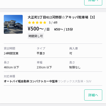
大正町2丁目612河野邸☆アキッパ駐車場【3】
5
/ 4件
¥500〜
/ 日
¥50〜 / 15分
時間貸し可
貸出時間
タイプ
再入庫
24時間営業
平置き
可
長さ
車幅
高さ
460cm 以下
230cm 以下
制限なし
対応車種
オートバイ
軽自動車
コンパクトカー
中型車
ワンボックス
大型車・SUV
詳細へ