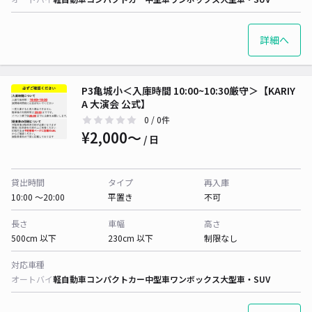
詳細へ
P3亀城小＜入庫時間 10:00~10:30厳守＞【KARIY
A 大演会 公式】
0
/ 0件
¥2,000〜
/ 日
貸出時間
タイプ
再入庫
10:00 〜20:00
平置き
不可
長さ
車幅
高さ
500cm 以下
230cm 以下
制限なし
対応車種
オートバイ
軽自動車
コンパクトカー
中型車
ワンボックス
大型車・SUV