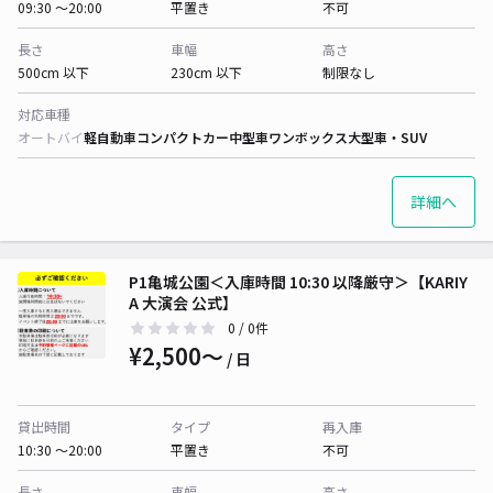
09:30 〜20:00
平置き
不可
長さ
車幅
高さ
500cm 以下
230cm 以下
制限なし
対応車種
オートバイ
軽自動車
コンパクトカー
中型車
ワンボックス
大型車・SUV
詳細へ
P1亀城公園＜入庫時間 10:30 以降厳守＞【KARIY
A 大演会 公式】
0
/ 0件
¥2,500〜
/ 日
貸出時間
タイプ
再入庫
10:30 〜20:00
平置き
不可
長さ
車幅
高さ