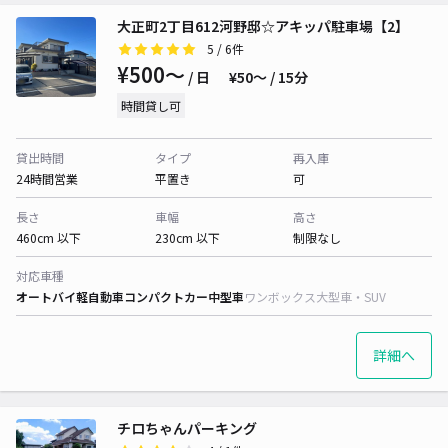
大正町2丁目612河野邸☆アキッパ駐車場【2】
5
/ 6件
¥500〜
/ 日
¥50〜 / 15分
時間貸し可
貸出時間
タイプ
再入庫
24時間営業
平置き
可
長さ
車幅
高さ
460cm 以下
230cm 以下
制限なし
対応車種
オートバイ
軽自動車
コンパクトカー
中型車
ワンボックス
大型車・SUV
詳細へ
チロちゃんパーキング