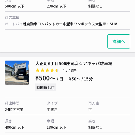
500cm 以下
230cm 以下
制限なし
対応車種
オートバイ
軽自動車
コンパクトカー
中型車
ワンボックス
大型車・SUV
詳細へ
大正町6丁目506庄司邸☆アキッパ駐車場
4.5
/ 8件
¥500〜
/ 日
¥50〜 / 15分
時間貸し可
貸出時間
タイプ
再入庫
24時間営業
平置き
可
長さ
車幅
高さ
480cm 以下
180cm 以下
制限なし