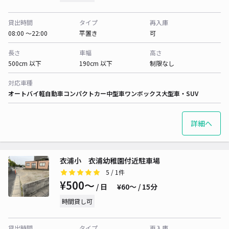
貸出時間
タイプ
再入庫
08:00 〜22:00
平置き
可
長さ
車幅
高さ
500cm 以下
190cm 以下
制限なし
対応車種
オートバイ
軽自動車
コンパクトカー
中型車
ワンボックス
大型車・SUV
詳細へ
衣浦小 衣浦幼稚園付近駐車場
5
/ 1件
¥500〜
/ 日
¥60〜 / 15分
時間貸し可
貸出時間
タイプ
再入庫