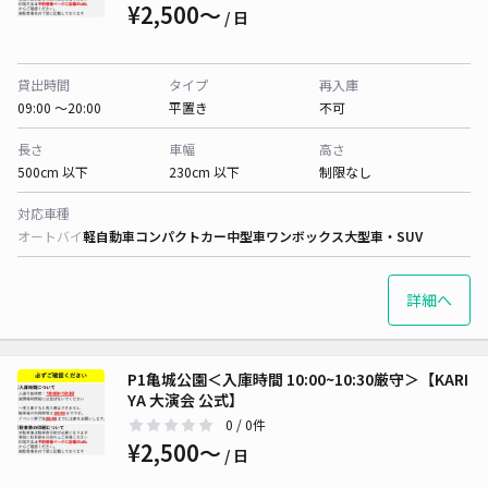
¥2,500〜
/ 日
貸出時間
タイプ
再入庫
09:00 〜20:00
平置き
不可
長さ
車幅
高さ
500cm 以下
230cm 以下
制限なし
対応車種
オートバイ
軽自動車
コンパクトカー
中型車
ワンボックス
大型車・SUV
詳細へ
P1亀城公園＜入庫時間 10:00~10:30厳守＞【KARI
YA 大演会 公式】
0
/ 0件
¥2,500〜
/ 日