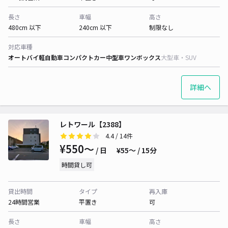
長さ
車幅
高さ
480cm 以下
240cm 以下
制限なし
対応車種
オートバイ
軽自動車
コンパクトカー
中型車
ワンボックス
大型車・SUV
詳細へ
レトワール【2388】
4.4
/ 14件
¥550〜
/ 日
¥55〜 / 15分
時間貸し可
貸出時間
タイプ
再入庫
24時間営業
平置き
可
長さ
車幅
高さ