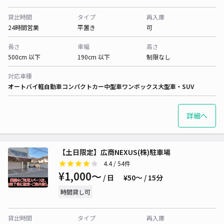
貸出時間
タイプ
再入庫
24時間営業
平置き
可
長さ
車幅
高さ
500cm 以下
190cm 以下
制限なし
対応車種
オートバイ
軽自動車
コンパクトカー
中型車
ワンボックス
大型車・SUV
詳細へ
【土日限定】広商NEXUS(株)駐車場
4.4
/ 54件
¥1,000〜
/ 日
¥50〜 / 15分
時間貸し可
貸出時間
タイプ
再入庫