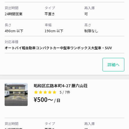
貸出時間
タイプ
再入庫
24時間営業
平置き
可
長さ
車幅
高さ
490cm 以下
190cm 以下
制限なし
対応車種
オートバイ
軽自動車
コンパクトカー
中型車
ワンボックス
大型車・SUV
詳細へ
昭和区広路本町4-27 藤六山荘
5
/ 7件
¥500〜
/ 日
貸出時間
タイプ
再入庫