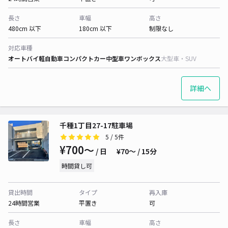
長さ
車幅
高さ
480cm 以下
180cm 以下
制限なし
対応車種
オートバイ
軽自動車
コンパクトカー
中型車
ワンボックス
大型車・SUV
詳細へ
千種1丁目27-17駐車場
5
/ 5件
¥700〜
/ 日
¥70〜 / 15分
時間貸し可
貸出時間
タイプ
再入庫
24時間営業
平置き
可
長さ
車幅
高さ