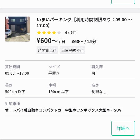
いまいパーキング【利用時間制限あり：09:00 〜
17:00】
4
/ 7件
¥600〜
/ 日
¥60〜 / 15分
時間貸し可
当日予約不可
貸出時間
タイプ
再入庫
09:00 〜17:00
平置き
可
長さ
車幅
高さ
500cm 以下
190cm 以下
制限なし
対応車種
オートバイ
軽自動車
コンパクトカー
中型車
ワンボックス
大型車・SUV
詳細へ