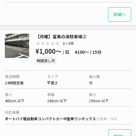
詳細へ
【月曜】富美の湯駐車場②
0
/ 0件
¥1,000〜
/ 日
¥100〜 / 15分
時間貸し可
貸出時間
タイプ
再入庫
24時間営業
平置き
可
長さ
車幅
高さ
480cm 以下
240cm 以下
190cm 以下
対応車種
オートバイ
軽自動車
コンパクトカー
中型車
ワンボックス
大型車・SUV