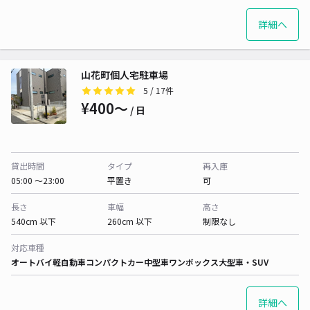
詳細へ
山花町個人宅駐車場
5
/ 17件
¥400〜
/ 日
貸出時間
タイプ
再入庫
05:00 〜23:00
平置き
可
長さ
車幅
高さ
540cm 以下
260cm 以下
制限なし
対応車種
オートバイ
軽自動車
コンパクトカー
中型車
ワンボックス
大型車・SUV
詳細へ