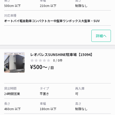
長さ
車幅
高さ
500cm 以下
210cm 以下
制限なし
対応車種
オートバイ
軽自動車
コンパクトカー
中型車
ワンボックス
大型車・SUV
詳細へ
レオパレスSUNSHINE駐車場【15094】
0
/ 0件
¥500〜
/ 日
貸出時間
タイプ
再入庫
24時間営業
平置き
可
長さ
車幅
高さ
460cm 以下
180cm 以下
制限なし