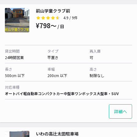
前山学童クラブ前
4.9
/ 9件
¥798〜
/ 日
貸出時間
タイプ
再入庫
24時間営業
平置き
可
長さ
車幅
高さ
500cm 以下
200cm 以下
制限なし
対応車種
オートバイ
軽自動車
コンパクトカー
中型車
ワンボックス
大型車・SUV
詳細へ
いわの高辻太田駐車場