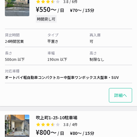
3.8
/ 6件
¥550〜
/ 日
¥70〜 / 15分
時間貸し可
貸出時間
タイプ
再入庫
24時間営業
平置き
可
長さ
車幅
高さ
500cm 以下
190cm 以下
制限なし
対応車種
オートバイ
軽自動車
コンパクトカー
中型車
ワンボックス
大型車・SUV
詳細へ
吹上町1-25-10駐車場
3.8
/ 4件
¥800〜
/ 日
¥80〜 / 15分