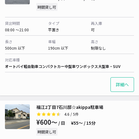
時間貸し可
貸出時間
タイプ
再入庫
08:00 〜21:00
平置き
可
長さ
車幅
高さ
500cm 以下
190cm 以下
制限なし
対応車種
オートバイ
軽自動車
コンパクトカー
中型車
ワンボックス
大型車・SUV
詳細へ
福江2丁目7石川邸☆akippa駐車場
4.6
/ 5件
¥600〜
/ 日
¥55〜 / 15分
時間貸し可