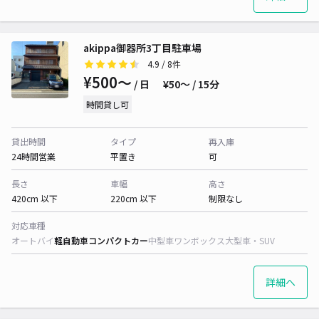
akippa御器所3丁目駐車場
4.9
/ 8件
¥500〜
/ 日
¥50〜 / 15分
時間貸し可
貸出時間
タイプ
再入庫
24時間営業
平置き
可
長さ
車幅
高さ
420cm 以下
220cm 以下
制限なし
対応車種
オートバイ
軽自動車
コンパクトカー
中型車
ワンボックス
大型車・SUV
詳細へ