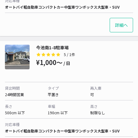
対応車種
オートバイ
軽自動車
コンパクトカー
中型車
ワンボックス
大型車・SUV
詳細へ
今池南1-8駐車場
5
/ 1件
¥1,000〜
/ 日
貸出時間
タイプ
再入庫
24時間営業
平置き
可
長さ
車幅
高さ
500cm 以下
190cm 以下
制限なし
対応車種
オートバイ
軽自動車
コンパクトカー
中型車
ワンボックス
大型車・SUV