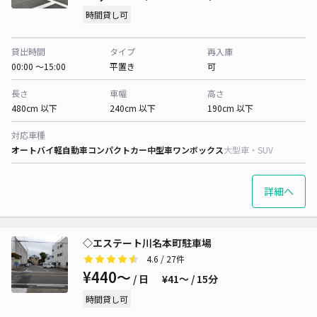
時間貸し可
貸出時間
タイプ
再入庫
00:00 〜15:00
平置き
可
長さ
車幅
高さ
480cm 以下
240cm 以下
190cm 以下
対応車種
オートバイ
軽自動車
コンパクトカー
中型車
ワンボックス
大型車・SUV
詳細へ
◇エステート川名本町駐車場
4.6
/ 27件
¥440〜
/ 日
¥41〜 / 15分
時間貸し可