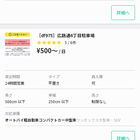
詳細へ
［df975］広路通6丁目駐車場
5
/ 6件
¥500〜
/ 日
貸出時間
タイプ
再入庫
24時間営業
平置き
可
長さ
車幅
高さ
500cm 以下
250cm 以下
制限なし
対応車種
オートバイ
軽自動車
コンパクトカー
中型車
ワンボックス
大型車・SUV
詳細へ