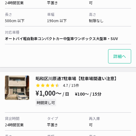
24時間営業
平置き
可
長さ
車幅
高さ
500cm 以下
190cm 以下
制限なし
対応車種
オートバイ
軽自動車
コンパクトカー
中型車
ワンボックス
大型車・SUV
詳細へ
昭和区川原通7駐車場【駐車場間違い注意】
4.7
/ 15件
¥1,000〜
/ 日
¥100〜 / 15分
時間貸し可
貸出時間
タイプ
再入庫
24時間営業
平置き
可