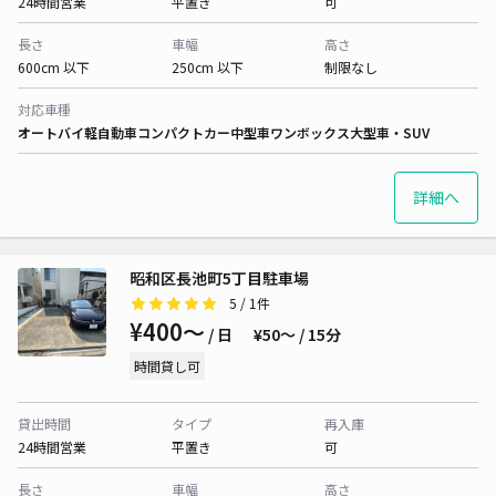
24時間営業
平置き
可
長さ
車幅
高さ
600cm 以下
250cm 以下
制限なし
対応車種
オートバイ
軽自動車
コンパクトカー
中型車
ワンボックス
大型車・SUV
詳細へ
昭和区長池町5丁目駐車場
5
/ 1件
¥400〜
/ 日
¥50〜 / 15分
時間貸し可
貸出時間
タイプ
再入庫
24時間営業
平置き
可
長さ
車幅
高さ