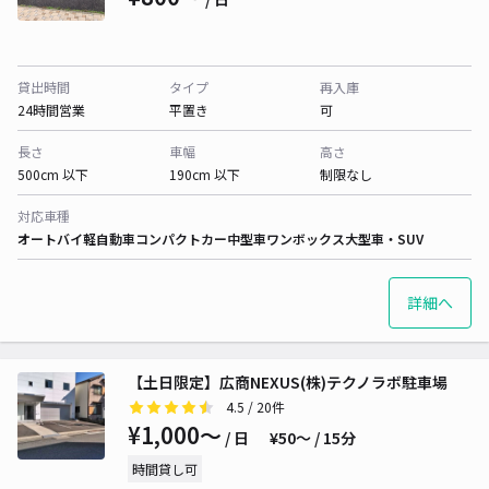
貸出時間
タイプ
再入庫
24時間営業
平置き
可
長さ
車幅
高さ
500cm 以下
190cm 以下
制限なし
対応車種
オートバイ
軽自動車
コンパクトカー
中型車
ワンボックス
大型車・SUV
詳細へ
【土日限定】広商NEXUS(株)テクノラボ駐車場
4.5
/ 20件
¥1,000〜
/ 日
¥50〜 / 15分
時間貸し可