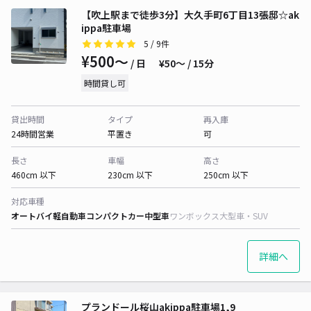
【吹上駅まで徒歩3分】大久手町6丁目13張邸☆ak
ippa駐車場
5
/ 9件
¥500〜
/ 日
¥50〜 / 15分
時間貸し可
貸出時間
タイプ
再入庫
24時間営業
平置き
可
長さ
車幅
高さ
460cm 以下
230cm 以下
250cm 以下
対応車種
オートバイ
軽自動車
コンパクトカー
中型車
ワンボックス
大型車・SUV
詳細へ
プランドール桜山akippa駐車場1,9