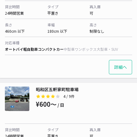
貸出時間
タイプ
再入庫
24時間営業
平置き
可
長さ
車幅
高さ
460cm 以下
180cm 以下
制限なし
対応車種
オートバイ
軽自動車
コンパクトカー
中型車
ワンボックス
大型車・SUV
詳細へ
昭和区五軒家町駐車場
4
/ 9件
¥600〜
/ 日
貸出時間
タイプ
再入庫
24時間営業
平置き
可