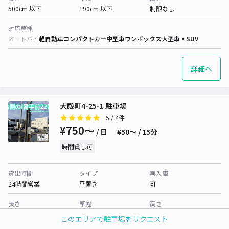
500cm 以下
190cm 以下
制限なし
対応車種
オートバイ
軽自動車
コンパクトカー
中型車
ワンボックス
大型車・SUV
詳細へ
大殿町4-25-1 駐車場
5
/ 4件
¥750〜
/ 日
¥50〜 / 15分
時間貸し可
貸出時間
タイプ
再入庫
24時間営業
平置き
可
長さ
車幅
高さ
500cm 以下
190cm 以下
制限なし
このエリアで駐車場をリクエスト