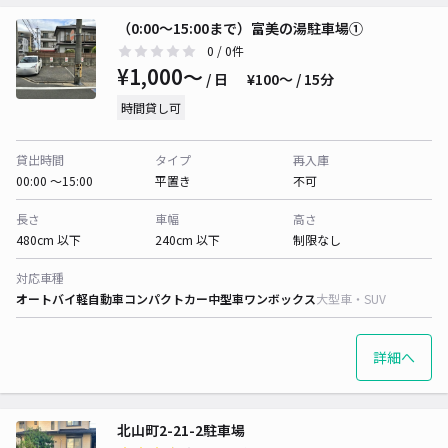
（0:00～15:00まで）富美の湯駐車場①
0
/ 0件
¥1,000〜
/ 日
¥100〜 / 15分
時間貸し可
貸出時間
タイプ
再入庫
00:00 〜15:00
平置き
不可
長さ
車幅
高さ
480cm 以下
240cm 以下
制限なし
対応車種
オートバイ
軽自動車
コンパクトカー
中型車
ワンボックス
大型車・SUV
詳細へ
北山町2-21-2駐車場