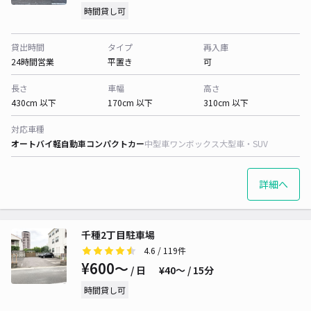
時間貸し可
貸出時間
タイプ
再入庫
24時間営業
平置き
可
長さ
車幅
高さ
430cm 以下
170cm 以下
310cm 以下
対応車種
オートバイ
軽自動車
コンパクトカー
中型車
ワンボックス
大型車・SUV
詳細へ
千種2丁目駐車場
4.6
/ 119件
¥600〜
/ 日
¥40〜 / 15分
時間貸し可