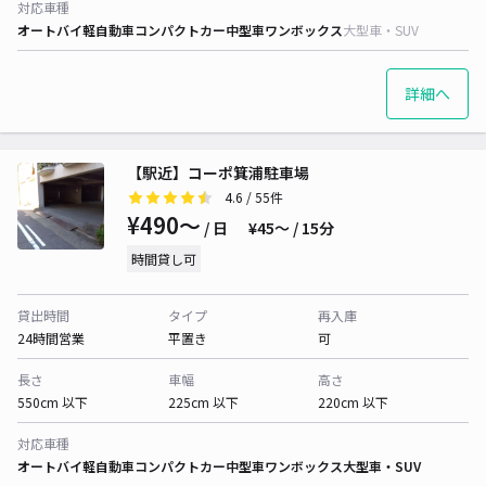
対応車種
オートバイ
軽自動車
コンパクトカー
中型車
ワンボックス
大型車・SUV
詳細へ
【駅近】コーポ箕浦駐車場
4.6
/ 55件
¥490〜
/ 日
¥45〜 / 15分
時間貸し可
貸出時間
タイプ
再入庫
24時間営業
平置き
可
長さ
車幅
高さ
550cm 以下
225cm 以下
220cm 以下
対応車種
オートバイ
軽自動車
コンパクトカー
中型車
ワンボックス
大型車・SUV