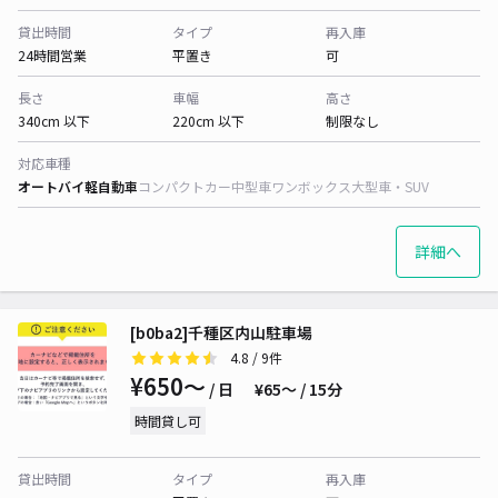
貸出時間
タイプ
再入庫
24時間営業
平置き
可
長さ
車幅
高さ
340cm 以下
220cm 以下
制限なし
対応車種
オートバイ
軽自動車
コンパクトカー
中型車
ワンボックス
大型車・SUV
詳細へ
[b0ba2]千種区内山駐車場
4.8
/ 9件
¥650〜
/ 日
¥65〜 / 15分
時間貸し可
貸出時間
タイプ
再入庫