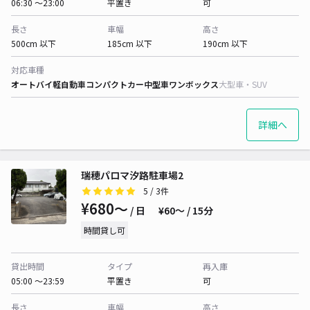
06:30 〜23:00
平置き
可
長さ
車幅
高さ
500cm 以下
185cm 以下
190cm 以下
対応車種
オートバイ
軽自動車
コンパクトカー
中型車
ワンボックス
大型車・SUV
詳細へ
瑞穂パロマ汐路駐車場2
5
/ 3件
¥680〜
/ 日
¥60〜 / 15分
時間貸し可
貸出時間
タイプ
再入庫
05:00 〜23:59
平置き
可
長さ
車幅
高さ