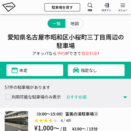
駐車場を貸す
検索
ログイン
メニュー
一覧
地図
愛知県名古屋市昭和区小桜町三丁目周辺の
駐車場
アキッパなら
予約
ができて
格安料金
!
未定
指定なし
57件の駐車場があります
利用可能な駐車場のみ表示
（0:00～15:00）富美の湯駐車場②
4
/ 4件
¥1,000〜
/ 日
¥100〜 / 15分