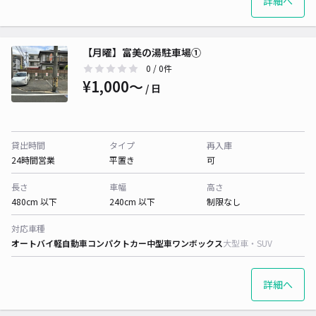
詳細へ
【月曜】富美の湯駐車場①
0
/ 0件
¥1,000〜
/ 日
貸出時間
タイプ
再入庫
24時間営業
平置き
可
長さ
車幅
高さ
480cm 以下
240cm 以下
制限なし
対応車種
オートバイ
軽自動車
コンパクトカー
中型車
ワンボックス
大型車・SUV
詳細へ