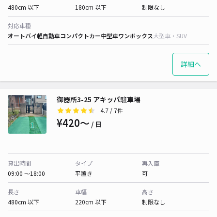
480cm 以下
180cm 以下
制限なし
対応車種
オートバイ
軽自動車
コンパクトカー
中型車
ワンボックス
大型車・SUV
詳細へ
御器所3-25 アキッパ駐車場
4.7
/ 7件
¥420〜
/ 日
貸出時間
タイプ
再入庫
09:00 〜18:00
平置き
可
長さ
車幅
高さ
480cm 以下
220cm 以下
制限なし