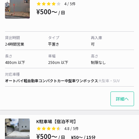
4
/ 5件
¥500〜
/ 日
貸出時間
タイプ
再入庫
24時間営業
平置き
可
長さ
車幅
高さ
480cm 以下
250cm 以下
制限なし
対応車種
オートバイ
軽自動車
コンパクトカー
中型車
ワンボックス
大型車・SUV
詳細へ
K駐車場【宿泊不可】
4.8
/ 5件
¥500〜
/ 日
¥50〜 / 15分