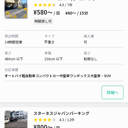
4.9
/ 7件
¥580〜
/ 日
¥60〜 / 15分
時間貸し可
貸出時間
タイプ
再入庫
24時間営業
平置き
可
長さ
車幅
高さ
480cm 以下
250cm 以下
制限なし
対応車種
オートバイ
軽自動車
コンパクトカー
中型車
ワンボックス
大型車・SUV
詳細へ
スターネスジャパンパーキング
4.3
/ 12件
¥800〜
/ 日