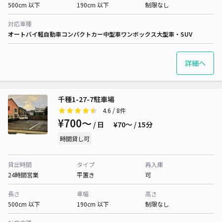
500cm 以下
190cm 以下
制限なし
対応車種
オートバイ
軽自動車
コンパクトカー
中型車
ワンボックス
大型車・SUV
詳細へ
千種1-27-7駐車場
4.6
/ 8件
¥700〜
/ 日
¥70〜 / 15分
時間貸し可
貸出時間
タイプ
再入庫
24時間営業
平置き
可
長さ
車幅
高さ
500cm 以下
190cm 以下
制限なし