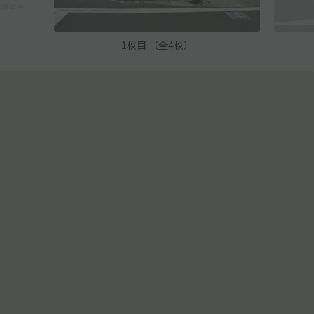
1
枚目 （
全
4
枚
）