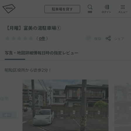
駐車場を貸す
検索
ログイン
メニュー
【月曜】富美の湯駐車場①
（
0件
）
保存
シェア
写真・地図
詳細情報
日時の指定
レビュー
昭和区役所から徒歩2分！