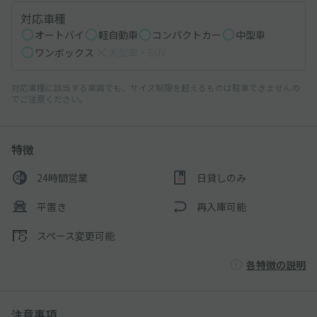
対応車種
オートバイ
軽自動車
コンパクトカー
中型車
ワンボックス
大型車・SUV
対応車種に該当する車両でも、サイズ制限を超えるものは駐車できませんの
でご注意ください。
特徴
24時間営業
日貸しのみ
平置き
再入庫可能
スペース変更可能
各特徴の説明
注意事項