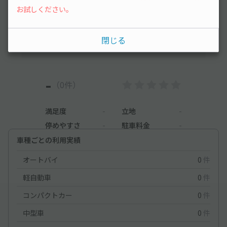
お試しください。
まだレビューがありません。他のユーザーの方の
ために、利用後にレビューを投稿してみましょ
閉じる
う。
-
（0件）
満足度
-
立地
-
停めやすさ
-
駐車料金
-
車種ごとの利用実績
オートバイ
0
件
軽自動車
0
件
コンパクトカー
0
件
中型車
0
件