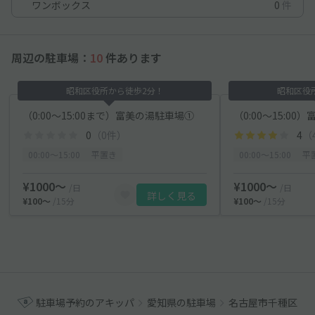
ワンボックス
0
件
周辺の駐車場：
10
件あります
昭和区役所から徒歩2分！
昭和区役
（0:00～15:00まで）富美の湯駐車場①
（0:00～15:0
0
（0件）
4
（
00:00〜15:00
平置き
00:00〜15:00
平
¥1000〜
¥1000〜
/日
/日
詳しく見る
¥100〜
/15分
¥100〜
/15分
駐車場予約のアキッパ
愛知県の駐車場
名古屋市千種区の