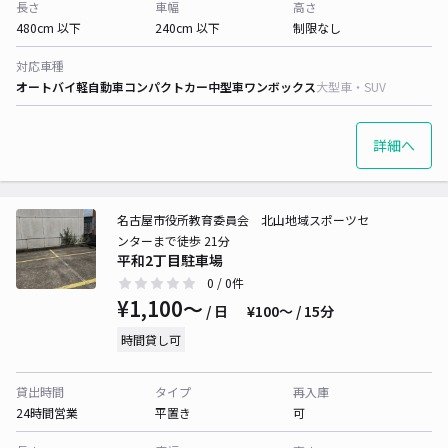
長さ
車幅
高さ
480cm 以下
240cm 以下
制限なし
対応車種
オートバイ
軽自動車
コンパクトカー
中型車
ワンボックス
大型車・SUV
詳細へ
名古屋市役所教育委員会 北山地域スポーツセ
ンターまで徒歩 21分
平和2丁目駐車場
0
/ 0件
¥1,100〜
/ 日
¥100〜 / 15分
時間貸し可
貸出時間
タイプ
再入庫
24時間営業
平置き
可