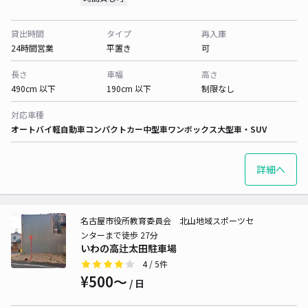
貸出時間
タイプ
再入庫
24時間営業
平置き
可
長さ
車幅
高さ
490cm 以下
190cm 以下
制限なし
対応車種
オートバイ
軽自動車
コンパクトカー
中型車
ワンボックス
大型車・SUV
詳細へ
名古屋市役所教育委員会 北山地域スポーツセ
ンターまで徒歩 27分
いわの高辻太田駐車場
4
/ 5件
¥500〜
/ 日