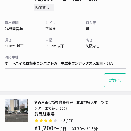
時間貸し可
貸出時間
タイプ
再入庫
24時間営業
平置き
可
長さ
車幅
高さ
500cm 以下
190cm 以下
制限なし
対応車種
オートバイ
軽自動車
コンパクトカー
中型車
ワンボックス
大型車・SUV
詳細へ
名古屋市役所教育委員会 北山地域スポーツセ
ンターまで徒歩 19分
鈴昌駐車場
4.3
/ 7件
¥1,200〜
/ 日
¥120〜 / 15分