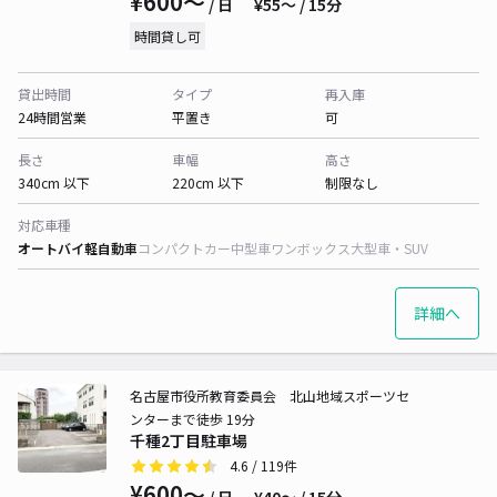
¥600〜
/ 日
¥55〜 / 15分
時間貸し可
貸出時間
タイプ
再入庫
24時間営業
平置き
可
長さ
車幅
高さ
340cm 以下
220cm 以下
制限なし
対応車種
オートバイ
軽自動車
コンパクトカー
中型車
ワンボックス
大型車・SUV
詳細へ
名古屋市役所教育委員会 北山地域スポーツセ
ンターまで徒歩 19分
千種2丁目駐車場
4.6
/ 119件
¥600〜