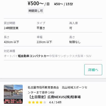
¥500〜
/ 日
¥50〜 / 15分
時間貸し可
貸出時間
タイプ
再入庫
24時間営業
平置き
可
長さ
車幅
高さ
420cm 以下
220cm 以下
制限なし
対応車種
オートバイ
軽自動車
コンパクトカー
中型車
ワンボックス
大型車・SUV
詳細へ
名古屋市役所教育委員会 北山地域スポーツセ
ンターまで徒歩 14分
【土日限定】広商NEXUS(株)駐車場
4.4
/ 54件