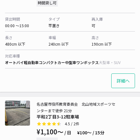
時間貸し可
貸出時間
タイプ
再入庫
00:00 〜15:00
平置き
可
長さ
車幅
高さ
480cm 以下
240cm 以下
190cm 以下
対応車種
オートバイ
軽自動車
コンパクトカー
中型車
ワンボックス
大型車・SUV
詳細へ
名古屋市役所教育委員会 北山地域スポーツセ
ンターまで徒歩 21分
平和2丁目3-12駐車場
4.5
/ 2件
¥1,100〜
/ 日
¥100〜 / 15分