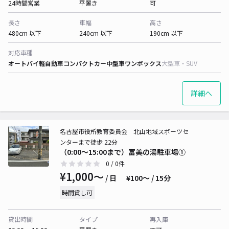
24時間営業
平置き
可
長さ
車幅
高さ
480cm 以下
240cm 以下
190cm 以下
対応車種
オートバイ
軽自動車
コンパクトカー
中型車
ワンボックス
大型車・SUV
詳細へ
名古屋市役所教育委員会 北山地域スポーツセ
ンターまで徒歩 22分
（0:00～15:00まで）富美の湯駐車場①
0
/ 0件
¥1,000〜
/ 日
¥100〜 / 15分
時間貸し可
貸出時間
タイプ
再入庫