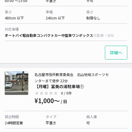
00:00 〜15:00
平置き
不可
長さ
車幅
高さ
480cm 以下
240cm 以下
制限なし
対応車種
オートバイ
軽自動車
コンパクトカー
中型車
ワンボックス
大型車・SUV
詳細へ
名古屋市役所教育委員会 北山地域スポーツセ
ンターまで徒歩 22分
【月曜】富美の湯駐車場①
0
/ 0件
¥1,000〜
/ 日
貸出時間
タイプ
再入庫
24時間営業
平置き
可