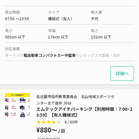
貸出時間
タイプ
再入庫
07:00 〜23:59
機械式（有人）
不可
長さ
車幅
高さ
505cm 以下
176cm 以下
155cm 以下
対応車種
オートバイ
軽自動車
コンパクトカー
中型車
ワンボックス
大型車・SUV
詳細へ
名古屋市役所教育委員会 北山地域スポーツセ
ンターまで徒歩 30分
エムテックアイチパーキング【利用時間：7:00~2
3:59】【有人機械式】
4
/ 60件
¥880〜
/ 日