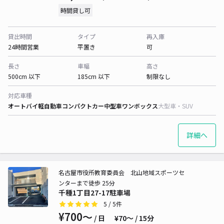
時間貸し可
貸出時間
タイプ
再入庫
24時間営業
平置き
可
長さ
車幅
高さ
500cm 以下
185cm 以下
制限なし
対応車種
オートバイ
軽自動車
コンパクトカー
中型車
ワンボックス
大型車・SUV
詳細へ
名古屋市役所教育委員会 北山地域スポーツセ
ンターまで徒歩 25分
千種1丁目27-17駐車場
5
/ 5件
¥700〜
/ 日
¥70〜 / 15分