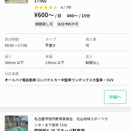
17:00】
4
/ 7件
¥600〜
/ 日
¥60〜 / 15分
時間貸し可
当日予約不可
貸出時間
タイプ
再入庫
09:00 〜17:00
平置き
可
長さ
車幅
高さ
500cm 以下
190cm 以下
制限なし
対応車種
オートバイ
軽自動車
コンパクトカー
中型車
ワンボックス
大型車・SUV
詳細へ
名古屋市役所教育委員会 北山地域スポーツセ
ンターまで徒歩 15分
御器所3-25 アキッパ駐車場