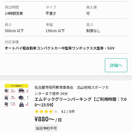
貸出時間
タイプ
再入庫
24時間営業
平置き
可
長さ
車幅
高さ
500cm 以下
190cm 以下
制限なし
対応車種
オートバイ
軽自動車
コンパクトカー
中型車
ワンボックス
大型車・SUV
詳細へ
名古屋市役所教育委員会 北山地域スポーツセ
ンターまで徒歩 26分
エムテックグリーンパーキング【ご利用時間：7:0
0～23:59】
4.1
/ 8件
¥880〜
/ 日
当日予約不可