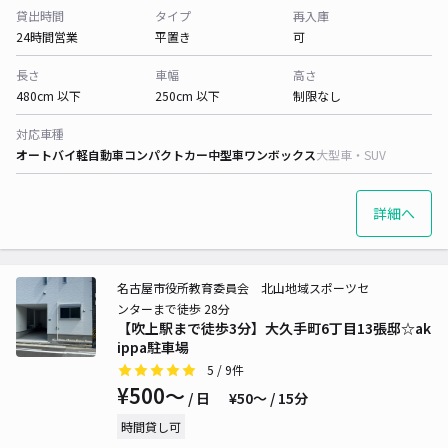
貸出時間
タイプ
再入庫
24時間営業
平置き
可
長さ
車幅
高さ
480cm 以下
250cm 以下
制限なし
対応車種
オートバイ
軽自動車
コンパクトカー
中型車
ワンボックス
大型車・SUV
詳細へ
名古屋市役所教育委員会 北山地域スポーツセ
ンターまで徒歩 28分
【吹上駅まで徒歩3分】大久手町6丁目13張邸☆ak
ippa駐車場
5
/ 9件
¥500〜
/ 日
¥50〜 / 15分
時間貸し可