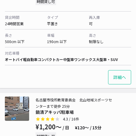
時間貸し可
貸出時間
タイプ
再入庫
24時間営業
平置き
可
長さ
車幅
高さ
500cm 以下
190cm 以下
制限なし
対応車種
オートバイ
軽自動車
コンパクトカー
中型車
ワンボックス
大型車・SUV
詳細へ
名古屋市役所教育委員会 北山地域スポーツセ
ンターまで徒歩 25分
鍋清アキッパ駐車場
4.3
/ 16件
¥1,200〜
/ 日
¥120〜 / 15分