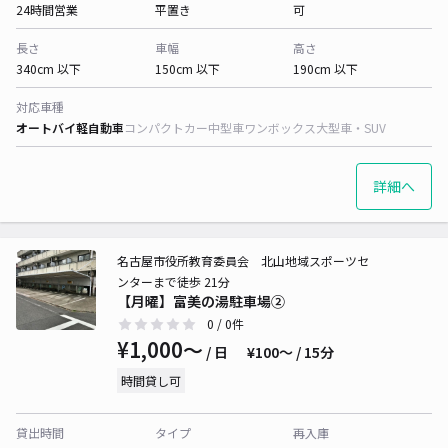
24時間営業
平置き
可
長さ
車幅
高さ
340cm 以下
150cm 以下
190cm 以下
対応車種
オートバイ
軽自動車
コンパクトカー
中型車
ワンボックス
大型車・SUV
詳細へ
名古屋市役所教育委員会 北山地域スポーツセ
ンターまで徒歩 21分
【月曜】富美の湯駐車場②
0
/ 0件
¥1,000〜
/ 日
¥100〜 / 15分
時間貸し可
貸出時間
タイプ
再入庫