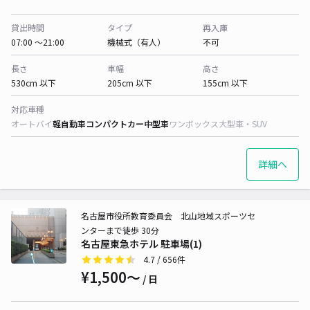
貸出時間
タイプ
再入庫
07:00 〜21:00
機械式（有人）
不可
長さ
車幅
高さ
530cm 以下
205cm 以下
155cm 以下
対応車種
オートバイ
軽自動車
コンパクトカー
中型車
ワンボックス
大型車・SUV
詳細へ
名古屋市役所教育委員会 北山地域スポーツセ
ンターまで徒歩 30分
名古屋東急ホテル 駐車場(1)
4.7
/ 656件
¥1,500〜
/ 日