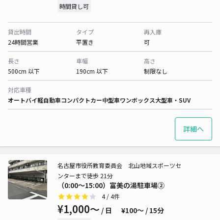
時間貸し可
貸出時間
タイプ
再入庫
24時間営業
平置き
可
長さ
車幅
高さ
500cm 以下
190cm 以下
制限なし
対応車種
オートバイ
軽自動車
コンパクトカー
中型車
ワンボックス
大型車・SUV
詳細へ
名古屋市役所教育委員会 北山地域スポーツセ
ンターまで徒歩 21分
（0:00～15:00）富美の湯駐車場②
4
/ 4件
¥1,000〜
/ 日
¥100〜 / 15分