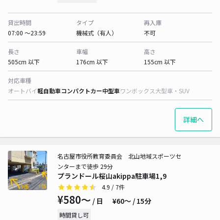
貸出時間
タイプ
再入庫
07:00 〜23:59
機械式（有人）
不可
長さ
車幅
高さ
505cm 以下
176cm 以下
155cm 以下
対応車種
オートバイ
軽自動車
コンパクトカー
中型車
ワンボックス
大型車・SUV
詳細へ
名古屋市役所教育委員会 北山地域スポーツセ
ンターまで徒歩 29分
プランドール桜山akippa駐車場1,9
4.9
/ 7件
¥580〜
/ 日
¥60〜 / 15分
時間貸し可