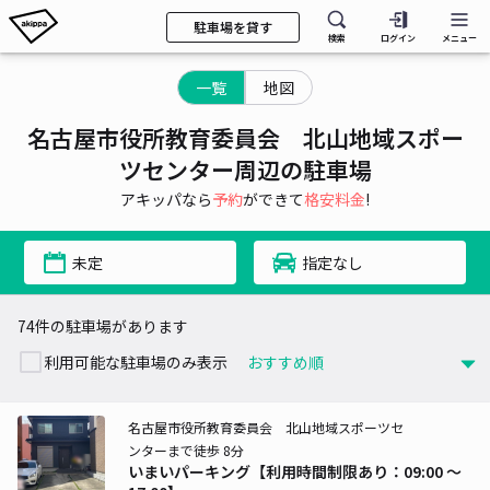
駐車場を貸す
検索
ログイン
メニュー
一覧
地図
名古屋市役所教育委員会 北山地域スポー
ツセンター周辺の駐車場
アキッパなら
予約
ができて
格安料金
!
未定
指定なし
74件の駐車場があります
利用可能な駐車場のみ表示
名古屋市役所教育委員会 北山地域スポーツセ
ンターまで徒歩 8分
いまいパーキング【利用時間制限あり：09:00 〜