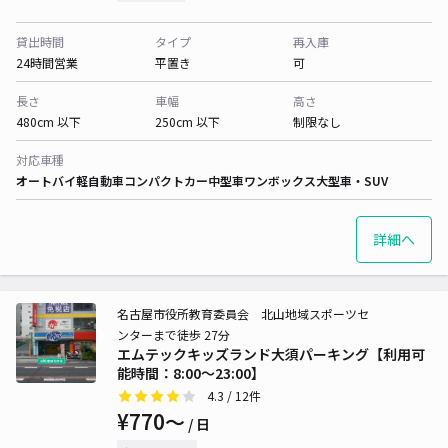
貸出時間
タイプ
再入庫
24時間営業
平置き
可
長さ
車幅
高さ
480cm 以下
250cm 以下
制限なし
対応車種
オートバイ
軽自動車
コンパクトカー
中型車
ワンボックス
大型車・SUV
詳細へ
名古屋市役所教育委員会 北山地域スポーツセ
ンターまで徒歩 27分
エムテックキッズランド大須パーキング【利用可
能時間：8:00～23:00】
4.3
/ 12件
¥770〜
/ 日