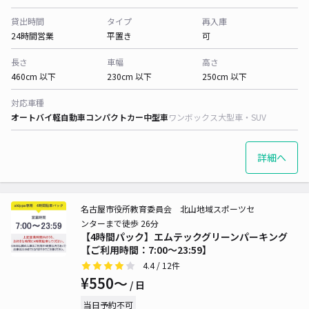
貸出時間
タイプ
再入庫
24時間営業
平置き
可
長さ
車幅
高さ
460cm 以下
230cm 以下
250cm 以下
対応車種
オートバイ
軽自動車
コンパクトカー
中型車
ワンボックス
大型車・SUV
詳細へ
名古屋市役所教育委員会 北山地域スポーツセ
ンターまで徒歩 26分
【4時間パック】エムテックグリーンパーキング
【ご利用時間：7:00～23:59】
4.4
/ 12件
¥550〜
/ 日
当日予約不可