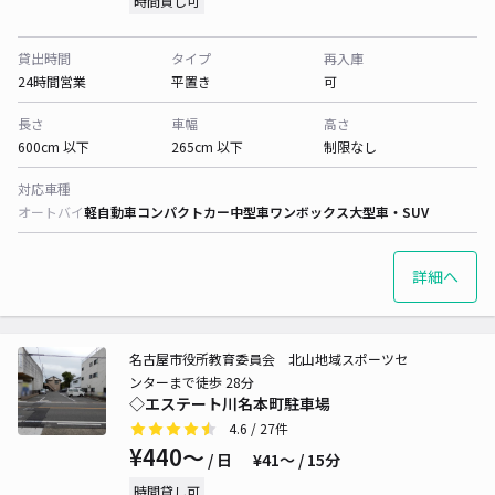
時間貸し可
貸出時間
タイプ
再入庫
24時間営業
平置き
可
長さ
車幅
高さ
600cm 以下
265cm 以下
制限なし
対応車種
オートバイ
軽自動車
コンパクトカー
中型車
ワンボックス
大型車・SUV
詳細へ
名古屋市役所教育委員会 北山地域スポーツセ
ンターまで徒歩 28分
◇エステート川名本町駐車場
4.6
/ 27件
¥440〜
/ 日
¥41〜 / 15分
時間貸し可