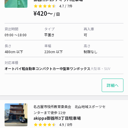
4.7
/ 7件
¥420〜
/ 日
貸出時間
タイプ
再入庫
09:00 〜18:00
平置き
可
長さ
車幅
高さ
480cm 以下
220cm 以下
制限なし
対応車種
オートバイ
軽自動車
コンパクトカー
中型車
ワンボックス
大型車・SUV
詳細へ
名古屋市役所教育委員会 北山地域スポーツセ
ンターまで徒歩 11分
akippa御器所3丁目駐車場
4.9
/ 8件