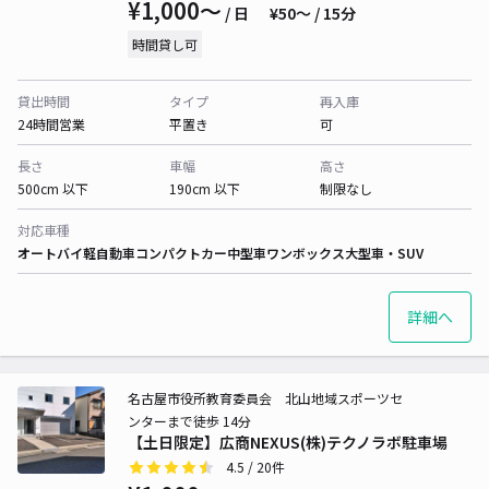
¥1,000〜
/ 日
¥50〜 / 15分
時間貸し可
貸出時間
タイプ
再入庫
24時間営業
平置き
可
長さ
車幅
高さ
500cm 以下
190cm 以下
制限なし
対応車種
オートバイ
軽自動車
コンパクトカー
中型車
ワンボックス
大型車・SUV
詳細へ
名古屋市役所教育委員会 北山地域スポーツセ
ンターまで徒歩 14分
【土日限定】広商NEXUS(株)テクノラボ駐車場
4.5
/ 20件