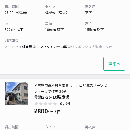
貸出時間
タイプ
再入庫
08:00 〜23:00
機械式（有人）
不可
長さ
車幅
高さ
500cm 以下
180cm 以下
155cm 以下
対応車種
オートバイ
軽自動車
コンパクトカー
中型車
ワンボックス
大型車・SUV
詳細へ
名古屋市役所教育委員会 北山地域スポーツセ
ンターまで徒歩 30分
今池2-26-10駐車場
0
/ 0件
¥800〜
/ 日
貸出時間
タイプ
再入庫