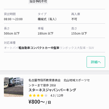
当日予約不可
貸出時間
タイプ
再入庫
08:00 〜23:00
機械式（有人）
不可
長さ
車幅
高さ
500cm 以下
180cm 以下
155cm 以下
対応車種
オートバイ
軽自動車
コンパクトカー
中型車
ワンボックス
大型車・SUV
詳細へ
名古屋市役所教育委員会 北山地域スポーツセ
ンターまで徒歩 28分
スターネスジャパンパーキング
4.3
/ 12件
¥800〜
/ 日