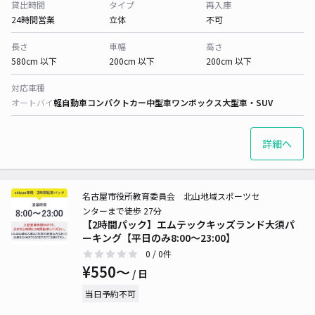
貸出時間
タイプ
再入庫
24時間営業
立体
不可
長さ
車幅
高さ
580cm 以下
200cm 以下
200cm 以下
対応車種
オートバイ
軽自動車
コンパクトカー
中型車
ワンボックス
大型車・SUV
詳細へ
名古屋市役所教育委員会 北山地域スポーツセ
ンターまで徒歩 27分
【2時間パック】エムテックキッズランド大須パ
ーキング【平日のみ8:00～23:00】
0
/ 0件
¥550〜
/ 日
当日予約不可