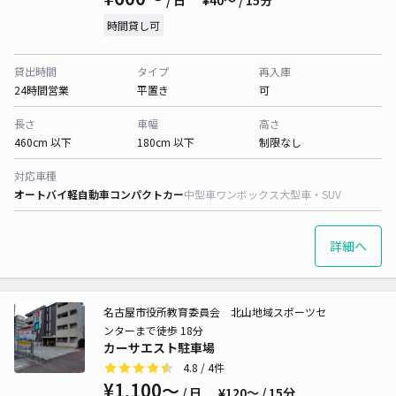
/ 日
¥40〜 / 15分
時間貸し可
貸出時間
タイプ
再入庫
24時間営業
平置き
可
長さ
車幅
高さ
460cm 以下
180cm 以下
制限なし
対応車種
オートバイ
軽自動車
コンパクトカー
中型車
ワンボックス
大型車・SUV
詳細へ
名古屋市役所教育委員会 北山地域スポーツセ
ンターまで徒歩 18分
カーサエスト駐車場
4.8
/ 4件
¥1,100〜
/ 日
¥120〜 / 15分