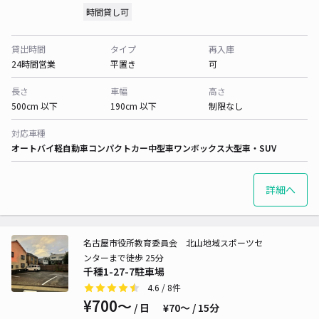
時間貸し可
貸出時間
タイプ
再入庫
24時間営業
平置き
可
長さ
車幅
高さ
500cm 以下
190cm 以下
制限なし
対応車種
オートバイ
軽自動車
コンパクトカー
中型車
ワンボックス
大型車・SUV
詳細へ
名古屋市役所教育委員会 北山地域スポーツセ
ンターまで徒歩 25分
千種1-27-7駐車場
4.6
/ 8件
¥700〜
/ 日
¥70〜 / 15分