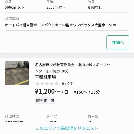
長さ
車幅
高さ
500cm 以下
200cm 以下
制限なし
対応車種
オートバイ
軽自動車
コンパクトカー
中型車
ワンボックス
大型車・SUV
詳細へ
名古屋市役所教育委員会 北山地域スポーツセ
ンターまで徒歩 20分
平和駐車場
0
/ 0件
¥1,200〜
/ 日
¥150〜 / 15分
時間貸し可
貸出時間
タイプ
再入庫
24時間営業
平置き
可
このエリアで駐車場をリクエスト
長さ
車幅
高さ