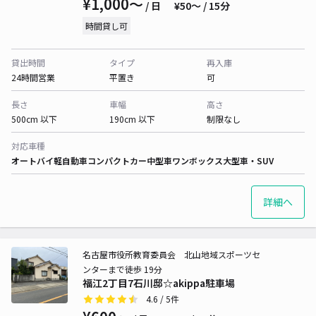
¥1,000〜
/ 日
¥50〜 / 15分
時間貸し可
貸出時間
タイプ
再入庫
24時間営業
平置き
可
長さ
車幅
高さ
500cm 以下
190cm 以下
制限なし
対応車種
オートバイ
軽自動車
コンパクトカー
中型車
ワンボックス
大型車・SUV
詳細へ
名古屋市役所教育委員会 北山地域スポーツセ
ンターまで徒歩 19分
福江2丁目7石川邸☆akippa駐車場
4.6
/ 5件