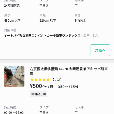
24時間営業
平置き
可
長さ
車幅
高さ
480cm 以下
220cm 以下
制限なし
対応車種
オートバイ
軽自動車
コンパクトカー
中型車
ワンボックス
大型車・SUV
詳細へ
右京区太秦多薮町14-78 太秦温泉◉アキッパ駐車
場
5
/ 1件
¥500〜
/ 日
¥50〜 / 15分
時間貸し可
貸出時間
タイプ
再入庫
00:00 〜15:00
平置き
可