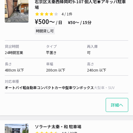
右京区太秦西蜂岡町9-107 個人宅◉アキッパ駐車
場
4
/ 1件
¥500〜
/ 日
¥50〜 / 15分
時間貸し可
貸出時間
タイプ
再入庫
24時間営業
平置き
可
長さ
車幅
高さ
480cm 以下
200cm 以下
240cm 以下
対応車種
オートバイ
軽自動車
コンパクトカー
中型車
ワンボックス
大型車・SUV
詳細へ
ソラーナ太秦・和 駐車場