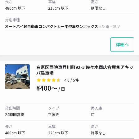
長さ
車幅
高さ
480cm 以下
210cm 以下
制限なし
対応車種
オートバイ
軽自動車
コンパクトカー
中型車
ワンボックス
大型車・SUV
詳細へ
右京区西院東貝川町92-3 佐々木商店倉庫◉アキッ
パ駐車場
4.6
/ 5件
¥400〜
/ 日
貸出時間
タイプ
再入庫
24時間営業
平置き
可
長さ
車幅
高さ
480cm 以下
220cm 以下
制限なし