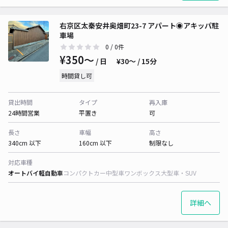
右京区太秦安井奥畑町23-7 アパート◉アキッパ駐
車場
0
/ 0件
¥350〜
/ 日
¥30〜 / 15分
時間貸し可
貸出時間
タイプ
再入庫
24時間営業
平置き
可
長さ
車幅
高さ
340cm 以下
160cm 以下
制限なし
対応車種
オートバイ
軽自動車
コンパクトカー
中型車
ワンボックス
大型車・SUV
詳細へ