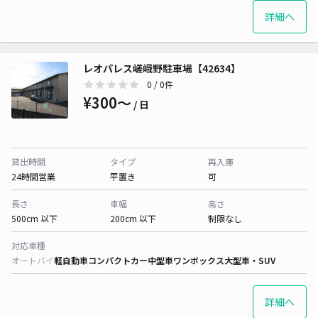
詳細へ
レオパレス嵯峨野駐車場【42634】
0
/ 0件
¥300〜
/ 日
貸出時間
タイプ
再入庫
24時間営業
平置き
可
長さ
車幅
高さ
500cm 以下
200cm 以下
制限なし
対応車種
オートバイ
軽自動車
コンパクトカー
中型車
ワンボックス
大型車・SUV
詳細へ