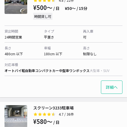
4.8
/ 22件
¥500〜
/ 日
¥50〜 / 15分
時間貸し可
貸出時間
タイプ
再入庫
24時間営業
平置き
可
長さ
車幅
高さ
480cm 以下
180cm 以下
制限なし
対応車種
オートバイ
軽自動車
コンパクトカー
中型車
ワンボックス
大型車・SUV
詳細へ
スクリーン3233駐車場
4.7
/ 36件
¥580〜
/ 日