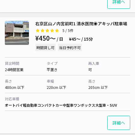
詳細へ
右京区山ノ内宮前町1 清水医院◉アキッパ駐車場
5
/ 5件
¥450〜
/ 日
¥45〜 / 15分
時間貸し可
当日予約不可
貸出時間
タイプ
再入庫
24時間営業
平置き
可
長さ
車幅
高さ
480cm 以下
220cm 以下
205cm 以下
対応車種
オートバイ
軽自動車
コンパクトカー
中型車
ワンボックス
大型車・SUV
詳細へ