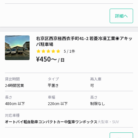
詳細へ
右京区西京極西衣手町41-2 若菱冷凍工業◉アキッ
パ駐車場
5
/ 1件
¥450〜
/ 日
貸出時間
タイプ
再入庫
24時間営業
平置き
可
長さ
車幅
高さ
480cm 以下
220cm 以下
制限なし
対応車種
オートバイ
軽自動車
コンパクトカー
中型車
ワンボックス
大型車・SUV