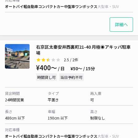
オートバイ
軽自動車
コンパクトカー
中型車
ワンボックス
大型車・SUV
詳細へ
右京区太秦安井西裏町21-40 月極◉アキッパ駐車
場
2.5
/ 2件
¥400〜
/ 日
¥50〜 / 15分
時間貸し可
当日予約不可
貸出時間
タイプ
再入庫
24時間営業
平置き
可
長さ
車幅
高さ
480cm 以下
190cm 以下
制限なし
対応車種
オートバイ
軽自動車
コンパクトカー
中型車
ワンボックス
大型車・SUV