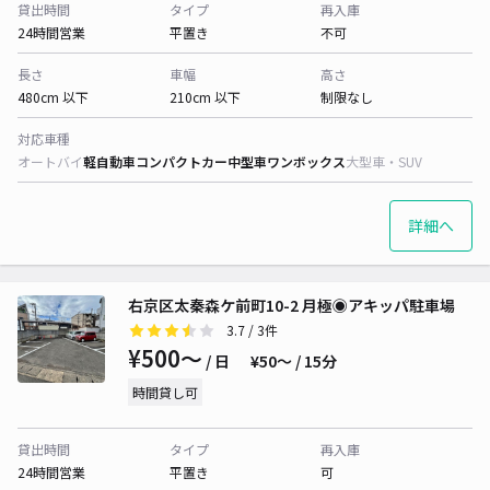
貸出時間
タイプ
再入庫
24時間営業
平置き
不可
長さ
車幅
高さ
480cm 以下
210cm 以下
制限なし
対応車種
オートバイ
軽自動車
コンパクトカー
中型車
ワンボックス
大型車・SUV
詳細へ
右京区太秦森ケ前町10-2 月極◉アキッパ駐車場
3.7
/ 3件
¥500〜
/ 日
¥50〜 / 15分
時間貸し可
貸出時間
タイプ
再入庫
24時間営業
平置き
可