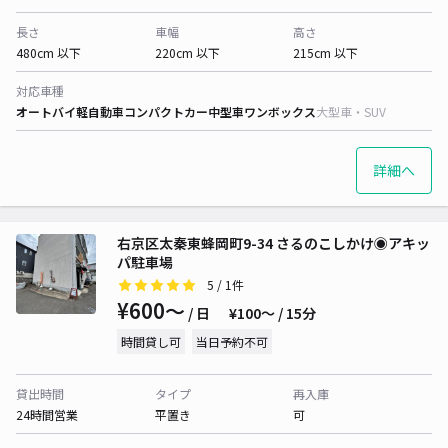
長さ
車幅
高さ
480cm 以下
220cm 以下
215cm 以下
対応車種
オートバイ
軽自動車
コンパクトカー
中型車
ワンボックス
大型車・SUV
詳細へ
右京区太秦東蜂岡町9-34 さるのこしかけ◉アキッ
パ駐車場
5
/ 1件
¥600〜
/ 日
¥100〜 / 15分
時間貸し可
当日予約不可
貸出時間
タイプ
再入庫
24時間営業
平置き
可