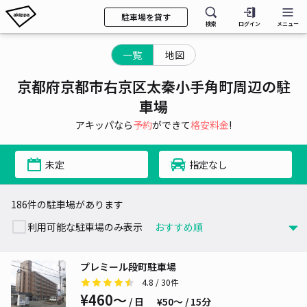
駐車場を貸す
検索
ログイン
メニュー
一覧
地図
京都府京都市右京区太秦小手角町周辺の駐
車場
アキッパなら
予約
ができて
格安料金
!
未定
指定なし
186件の駐車場があります
利用可能な駐車場のみ表示
プレミール段町駐車場
4.8
/ 30件
¥460〜
/ 日
¥50〜 / 15分