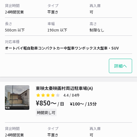
貸出時間
タイプ
再入庫
24時間営業
平置き
可
長さ
車幅
高さ
500cm 以下
190cm 以下
制限なし
対応車種
オートバイ
軽自動車
コンパクトカー
中型車
ワンボックス
大型車・SUV
詳細へ
東映太秦映画村周辺駐車場(A)
4.4
/ 84件
¥850〜
/ 日
¥100〜 / 15分
時間貸し可
貸出時間
タイプ
再入庫
24時間営業
平置き
可