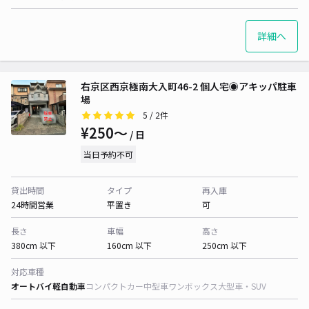
詳細へ
右京区西京極南大入町46-2 個人宅◉アキッパ駐車
場
5
/ 2件
¥250〜
/ 日
当日予約不可
貸出時間
タイプ
再入庫
24時間営業
平置き
可
長さ
車幅
高さ
380cm 以下
160cm 以下
250cm 以下
対応車種
オートバイ
軽自動車
コンパクトカー
中型車
ワンボックス
大型車・SUV