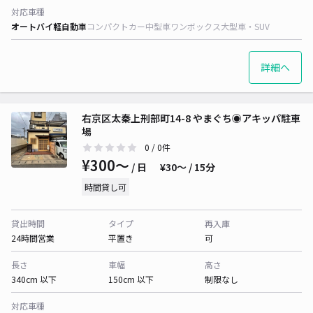
対応車種
オートバイ
軽自動車
コンパクトカー
中型車
ワンボックス
大型車・SUV
詳細へ
右京区太秦上刑部町14-8 やまぐち◉アキッパ駐車
場
0
/ 0件
¥300〜
/ 日
¥30〜 / 15分
時間貸し可
貸出時間
タイプ
再入庫
24時間営業
平置き
可
長さ
車幅
高さ
340cm 以下
150cm 以下
制限なし
対応車種