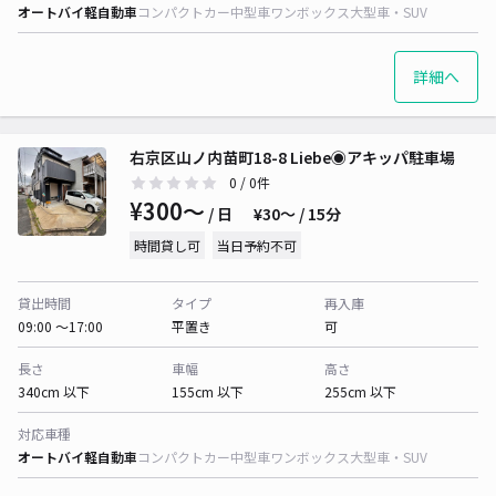
オートバイ
軽自動車
コンパクトカー
中型車
ワンボックス
大型車・SUV
詳細へ
右京区山ノ内苗町18-8 Liebe◉アキッパ駐車場
0
/ 0件
¥300〜
/ 日
¥30〜 / 15分
時間貸し可
当日予約不可
貸出時間
タイプ
再入庫
09:00 〜17:00
平置き
可
長さ
車幅
高さ
340cm 以下
155cm 以下
255cm 以下
対応車種
オートバイ
軽自動車
コンパクトカー
中型車
ワンボックス
大型車・SUV