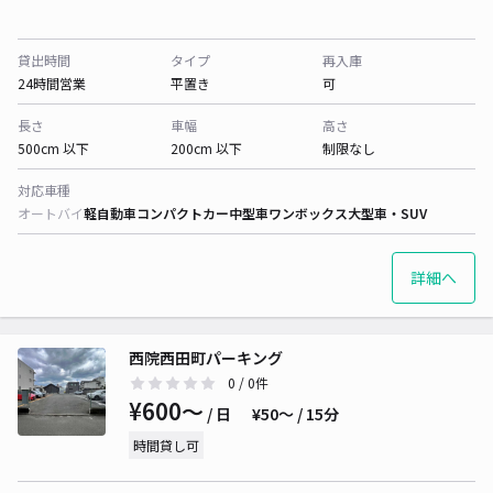
貸出時間
タイプ
再入庫
24時間営業
平置き
可
長さ
車幅
高さ
500cm 以下
200cm 以下
制限なし
対応車種
オートバイ
軽自動車
コンパクトカー
中型車
ワンボックス
大型車・SUV
詳細へ
西院西田町パーキング
0
/ 0件
¥600〜
/ 日
¥50〜 / 15分
時間貸し可