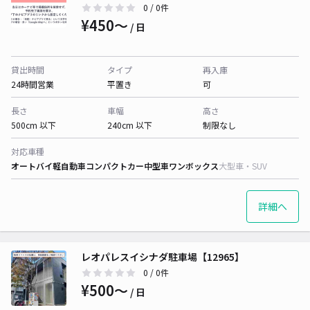
0
/ 0件
¥450〜
/ 日
貸出時間
タイプ
再入庫
24時間営業
平置き
可
長さ
車幅
高さ
500cm 以下
240cm 以下
制限なし
対応車種
オートバイ
軽自動車
コンパクトカー
中型車
ワンボックス
大型車・SUV
詳細へ
レオパレスイシナダ駐車場【12965】
0
/ 0件
¥500〜
/ 日