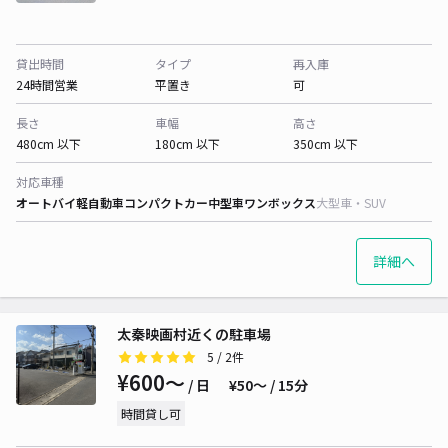
貸出時間
タイプ
再入庫
24時間営業
平置き
可
長さ
車幅
高さ
480cm 以下
180cm 以下
350cm 以下
対応車種
オートバイ
軽自動車
コンパクトカー
中型車
ワンボックス
大型車・SUV
詳細へ
太秦映画村近くの駐車場
5
/ 2件
¥600〜
/ 日
¥50〜 / 15分
時間貸し可