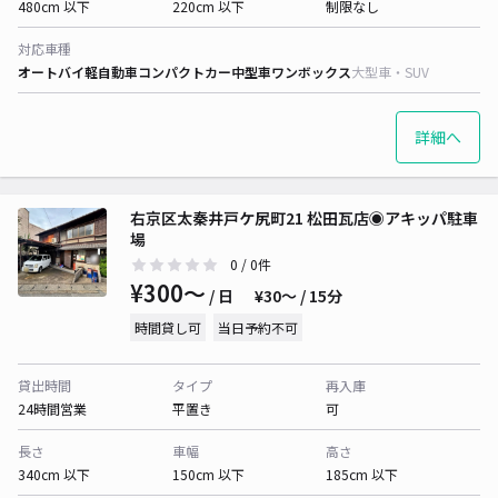
480cm 以下
220cm 以下
制限なし
対応車種
オートバイ
軽自動車
コンパクトカー
中型車
ワンボックス
大型車・SUV
詳細へ
右京区太秦井戸ケ尻町21 松田瓦店◉アキッパ駐車
場
0
/ 0件
¥300〜
/ 日
¥30〜 / 15分
時間貸し可
当日予約不可
貸出時間
タイプ
再入庫
24時間営業
平置き
可
長さ
車幅
高さ
340cm 以下
150cm 以下
185cm 以下