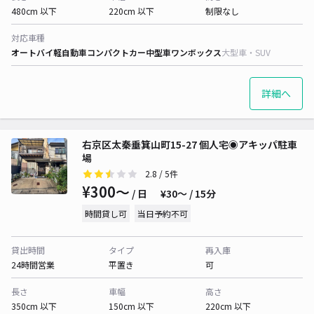
480cm 以下
220cm 以下
制限なし
対応車種
オートバイ
軽自動車
コンパクトカー
中型車
ワンボックス
大型車・SUV
詳細へ
右京区太秦垂箕山町15-27 個人宅◉アキッパ駐車
場
2.8
/ 5件
¥300〜
/ 日
¥30〜 / 15分
時間貸し可
当日予約不可
貸出時間
タイプ
再入庫
24時間営業
平置き
可
長さ
車幅
高さ
350cm 以下
150cm 以下
220cm 以下