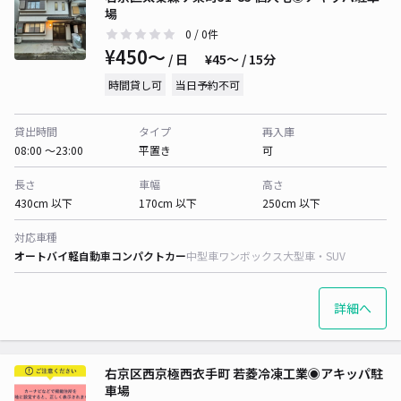
場
0
/ 0件
¥450〜
/ 日
¥45〜 / 15分
時間貸し可
当日予約不可
貸出時間
タイプ
再入庫
08:00 〜23:00
平置き
可
長さ
車幅
高さ
430cm 以下
170cm 以下
250cm 以下
対応車種
オートバイ
軽自動車
コンパクトカー
中型車
ワンボックス
大型車・SUV
詳細へ
右京区西京極西衣手町 若菱冷凍工業◉アキッパ駐
車場