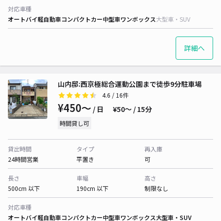
対応車種
オートバイ
軽自動車
コンパクトカー
中型車
ワンボックス
大型車・SUV
詳細へ
山内邸:西京極総合運動公園まで徒歩9分駐車場
4.6
/ 16件
¥450〜
/ 日
¥50〜 / 15分
時間貸し可
貸出時間
タイプ
再入庫
24時間営業
平置き
可
長さ
車幅
高さ
500cm 以下
190cm 以下
制限なし
対応車種
オートバイ
軽自動車
コンパクトカー
中型車
ワンボックス
大型車・SUV