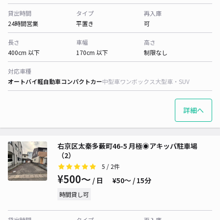
貸出時間
タイプ
再入庫
24時間営業
平置き
可
長さ
車幅
高さ
400cm 以下
170cm 以下
制限なし
対応車種
オートバイ
軽自動車
コンパクトカー
中型車
ワンボックス
大型車・SUV
詳細へ
右京区太秦多藪町46-5 月極◉アキッパ駐車場
（2）
5
/ 2件
¥500〜
/ 日
¥50〜 / 15分
時間貸し可
貸出時間
タイプ
再入庫