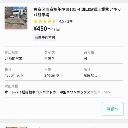
右京区西京極午塚町131-4 溝口設備工業◉アキッ
パ駐車場
4.5
/ 2件
¥450〜
/ 日
当日予約不可
貸出時間
タイプ
再入庫
24時間営業
平置き
可
長さ
車幅
高さ
480cm 以下
240cm 以下
制限なし
対応車種
オートバイ
軽自動車
コンパクトカー
中型車
ワンボックス
大型車・SUV
詳細へ