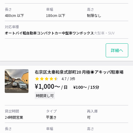
長さ
車幅
高さ
480cm 以下
180cm 以下
制限なし
対応車種
オートバイ
軽自動車
コンパクトカー
中型車
ワンボックス
大型車・SUV
詳細へ
右京区太秦和泉式部町20 月極◉アキッパ駐車場
4.7
/ 3件
¥1,000〜
/ 日
¥100〜 / 15分
時間貸し可
貸出時間
タイプ
再入庫
24時間営業
平置き
可
長さ
車幅
高さ