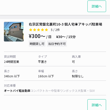
詳細へ
右京区常盤北裏町10-3 個人宅◉アキッパ駐車場
5
/ 2件
¥300〜
/ 日
¥30〜 / 15分
時間貸し可
当日予約不可
貸出時間
タイプ
再入庫
24時間営業
平置き
可
長さ
車幅
高さ
340cm 以下
160cm 以下
制限なし
対応車種
オートバイ
軽自動車
コンパクトカー
中型車
ワンボックス
大型車・SUV
詳細へ