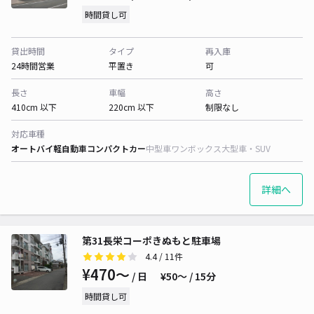
時間貸し可
貸出時間
タイプ
再入庫
24時間営業
平置き
可
長さ
車幅
高さ
410cm 以下
220cm 以下
制限なし
対応車種
オートバイ
軽自動車
コンパクトカー
中型車
ワンボックス
大型車・SUV
詳細へ
第31長栄コーポきぬもと駐車場
4.4
/ 11件
¥470〜
/ 日
¥50〜 / 15分
時間貸し可