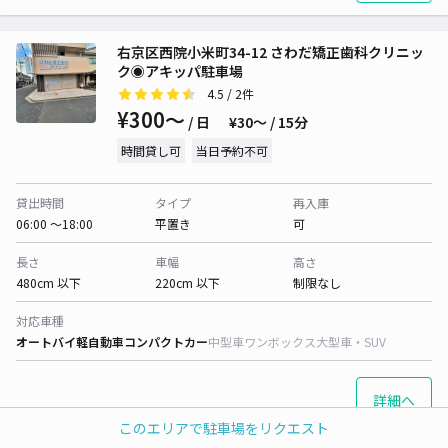
右京区西院小米町34-12 さわだ矯正歯科クリニッ
ク◉アキッパ駐車場
4.5
/ 2件
¥300〜
/ 日
¥30〜 / 15分
時間貸し可
当日予約不可
貸出時間
タイプ
再入庫
06:00 〜18:00
平置き
可
長さ
車幅
高さ
480cm 以下
220cm 以下
制限なし
対応車種
オートバイ
軽自動車
コンパクトカー
中型車
ワンボックス
大型車・SUV
詳細へ
このエリアで駐車場をリクエスト