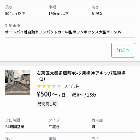
長さ
車幅
高さ
500cm 以下
190cm 以下
制限なし
対応車種
オートバイ
軽自動車
コンパクトカー
中型車
ワンボックス
大型車・SUV
詳細へ
右京区太秦多藪町46-5 月極◉アキッパ駐車場
（1）
3.7
/ 3件
¥500〜
/ 日
¥50〜 / 15分
時間貸し可
貸出時間
タイプ
再入庫
24時間営業
平置き
可
長さ
車幅
高さ