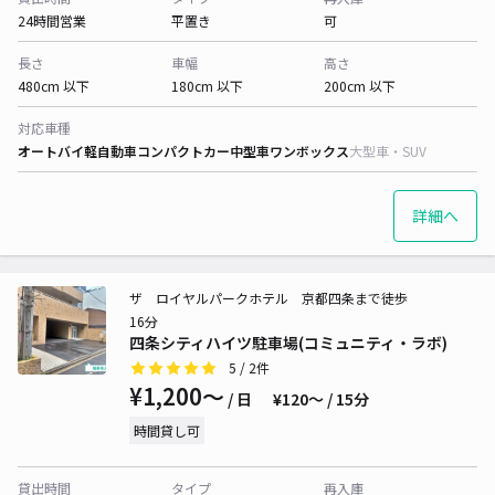
24時間営業
平置き
可
長さ
車幅
高さ
480cm 以下
180cm 以下
200cm 以下
対応車種
オートバイ
軽自動車
コンパクトカー
中型車
ワンボックス
大型車・SUV
詳細へ
ザ ロイヤルパークホテル 京都四条まで徒歩
16分
四条シティハイツ駐車場(コミュニティ・ラボ)
5
/ 2件
¥1,200〜
/ 日
¥120〜 / 15分
時間貸し可
貸出時間
タイプ
再入庫