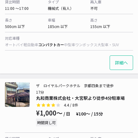
貸出時間
タイプ
再入庫
11:00 〜17:00
機械式（有人）
不可
長さ
車幅
高さ
500cm 以下
185cm 以下
155cm 以下
対応車種
オートバイ
軽自動車
コンパクトカー
中型車
ワンボックス
大型車・SUV
詳細へ
ザ ロイヤルパークホテル 京都四条まで徒歩
17分
丸和商業株式会社・大宮駅より徒歩4分駐車場
4.4
/ 8件
¥1,000〜
/ 日
¥100〜 / 15分
時間貸し可