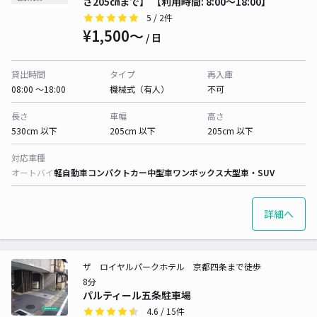
さ205㎝まで】 【利用時間: 8:00～18:00】
5
/ 2件
¥1,500〜
/ 日
貸出時間
タイプ
再入庫
08:00 〜18:00
機械式（有人）
不可
長さ
車幅
高さ
530cm 以下
205cm 以下
205cm 以下
対応車種
オートバイ
軽自動車
コンパクトカー
中型車
ワンボックス
大型車・SUV
詳細へ
ザ ロイヤルパークホテル 京都四条まで徒歩
8分
パルティール五条駐車場
4.6
/ 15件