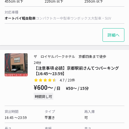
455cm 以下
220cm 以下
250cm 以下
対応車種
オートバイ
軽自動車
コンパクトカー
中型車
ワンボックス
大型車・SUV
詳細へ
ザ ロイヤルパークホテル 京都四条まで徒歩
24分
【注意事項 必読】京都駅前さんてつパーキング
【16:45～23:59】
4.7
/ 23件
¥600〜
/ 日
¥50〜 / 15分
時間貸し可
貸出時間
タイプ
再入庫
16:45 〜23:59
平置き
可
長さ
車幅
高さ