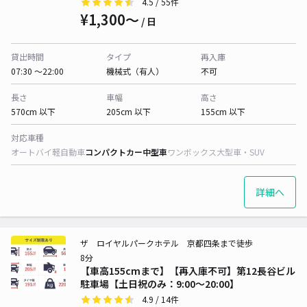
4.5
/ 55件
¥1,300〜
/ 日
貸出時間
タイプ
再入庫
07:30 〜22:00
機械式（有人）
不可
長さ
車幅
高さ
570cm 以下
205cm 以下
155cm 以下
対応車種
オートバイ
軽自動車
コンパクトカー
中型車
ワンボックス
大型車・SUV
詳細へ
ザ ロイヤルパークホテル 京都四条まで徒歩
8分
【車高155cmまで】【再入庫不可】第12長谷ビル
駐車場【土日祝のみ：9:00～20:00】
4.9
/ 14件