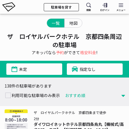
駐車場を貸す
検索
ログイン
メニュー
一覧
地図
ザ ロイヤルパークホテル 京都四条周辺
の駐車場
アキッパなら
予約
ができて
格安料金
!
未定
指定なし
138件の駐車場があります
利用可能な駐車場のみ表示
ザ ロイヤルパークホテル 京都四条まで徒歩
2分
ダイワロイネットホテル京都四条烏丸【機械式/高