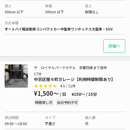
長さ
車幅
高さ
500cm 以下
399cm 以下
制限なし
対応車種
オートバイ
軽自動車
コンパクトカー
中型車
ワンボックス
大型車・SUV
詳細へ
ザ ロイヤルパークホテル 京都四条まで徒歩
17分
中京区猩々町ガレージ【利用時間制限あり】
4.5
/ 11件
¥1,500〜
/ 日
¥150〜 / 15分
時間貸し可
当日予約不可
貸出時間
タイプ
再入庫
09:00 〜18:00
平置き
可