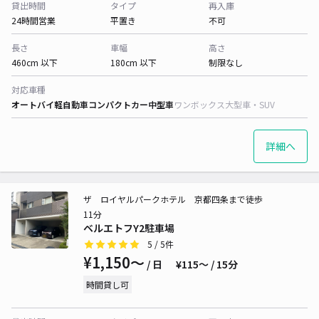
貸出時間
タイプ
再入庫
24時間営業
平置き
不可
長さ
車幅
高さ
460cm 以下
180cm 以下
制限なし
対応車種
オートバイ
軽自動車
コンパクトカー
中型車
ワンボックス
大型車・SUV
詳細へ
ザ ロイヤルパークホテル 京都四条まで徒歩
11分
ベルエトフY2駐車場
5
/ 5件
¥1,150〜
/ 日
¥115〜 / 15分
時間貸し可