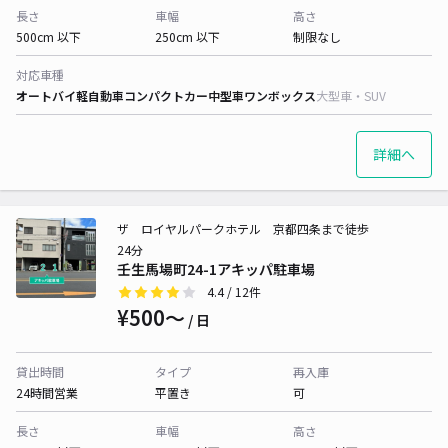
長さ
車幅
高さ
500cm 以下
250cm 以下
制限なし
対応車種
オートバイ
軽自動車
コンパクトカー
中型車
ワンボックス
大型車・SUV
詳細へ
ザ ロイヤルパークホテル 京都四条まで徒歩
24分
壬生馬場町24-1アキッパ駐車場
4.4
/ 12件
¥500〜
/ 日
貸出時間
タイプ
再入庫
24時間営業
平置き
可
長さ
車幅
高さ