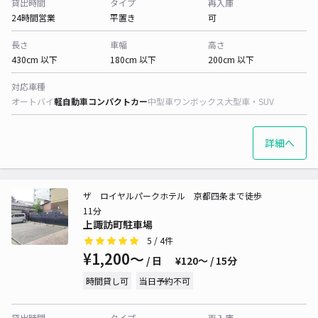
貸出時間
タイプ
再入庫
24時間営業
平置き
可
長さ
車幅
高さ
430cm 以下
180cm 以下
200cm 以下
対応車種
オートバイ
軽自動車
コンパクトカー
中型車
ワンボックス
大型車・SUV
詳細へ
ザ ロイヤルパークホテル 京都四条まで徒歩
11分
上諏訪町駐車場
5
/ 4件
¥1,200〜
/ 日
¥120〜 / 15分
時間貸し可
当日予約不可
貸出時間
タイプ
再入庫