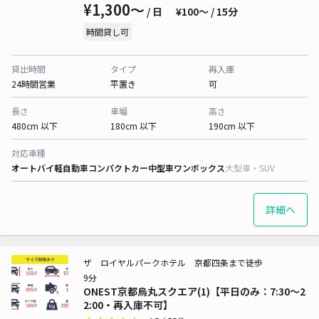
¥1,300〜
/ 日
¥100〜 / 15分
時間貸し可
貸出時間
タイプ
再入庫
24時間営業
平置き
可
長さ
車幅
高さ
480cm 以下
180cm 以下
190cm 以下
対応車種
オートバイ
軽自動車
コンパクトカー
中型車
ワンボックス
大型車・SUV
詳細へ
ザ ロイヤルパークホテル 京都四条まで徒歩
9分
ONEST京都烏丸スクエア(1)【平日のみ：7:30～2
2:00・再入庫不可】