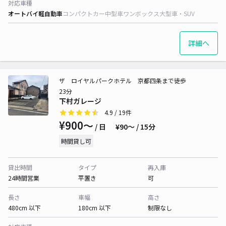
対応車種
オートバイ
軽自動車
コンパクトカー
中型車
ワンボックス
大型車・SUV
詳細へ
ザ ロイヤルパークホテル 京都四条まで徒歩
23分
下村ガレージ
4.9
/ 19件
¥900〜
/ 日
¥90〜 / 15分
時間貸し可
貸出時間
タイプ
再入庫
24時間営業
平置き
可
長さ
車幅
高さ
480cm 以下
180cm 以下
制限なし