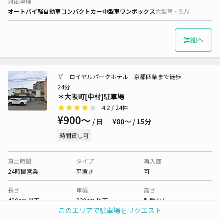
対応車種
オートバイ
軽自動車
コンパクトカー
中型車
ワンボックス
大型車・SUV
詳細へ
ザ ロイヤルパークホテル 京都四条まで徒歩
24分
＊大阪町[中村]駐車場
4.2
/ 24件
¥900〜
/ 日
¥80〜 / 15分
時間貸し可
貸出時間
タイプ
再入庫
24時間営業
平置き
可
長さ
車幅
高さ
480cm 以下
230cm 以下
制限なし
このエリアで駐車場をリクエスト
対応車種