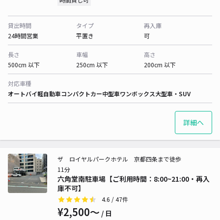
貸出時間
タイプ
再入庫
24時間営業
平置き
可
長さ
車幅
高さ
500cm 以下
250cm 以下
200cm 以下
対応車種
オートバイ
軽自動車
コンパクトカー
中型車
ワンボックス
大型車・SUV
詳細へ
ザ ロイヤルパークホテル 京都四条まで徒歩
11分
六角堂南駐車場【ご利用時間：8:00~21:00・再入
庫不可】
4.6
/ 47件
¥2,500〜
/ 日