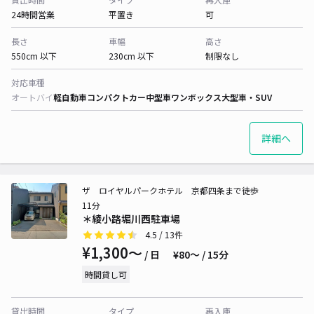
24時間営業
平置き
可
長さ
車幅
高さ
550cm 以下
230cm 以下
制限なし
対応車種
オートバイ
軽自動車
コンパクトカー
中型車
ワンボックス
大型車・SUV
詳細へ
ザ ロイヤルパークホテル 京都四条まで徒歩
11分
＊綾小路堀川西駐車場
4.5
/ 13件
¥1,300〜
/ 日
¥80〜 / 15分
時間貸し可
貸出時間
タイプ
再入庫