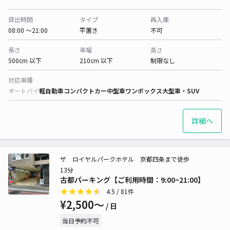
貸出時間
タイプ
再入庫
08:00 〜21:00
平置き
不可
長さ
車幅
高さ
500cm 以下
210cm 以下
制限なし
対応車種
オートバイ
軽自動車
コンパクトカー
中型車
ワンボックス
大型車・SUV
詳細へ
ザ ロイヤルパークホテル 京都四条まで徒歩
13分
古都パーキング【ご利用時間：9:00~21:00】
4.5
/ 81件
¥2,500〜
/ 日
当日予約不可