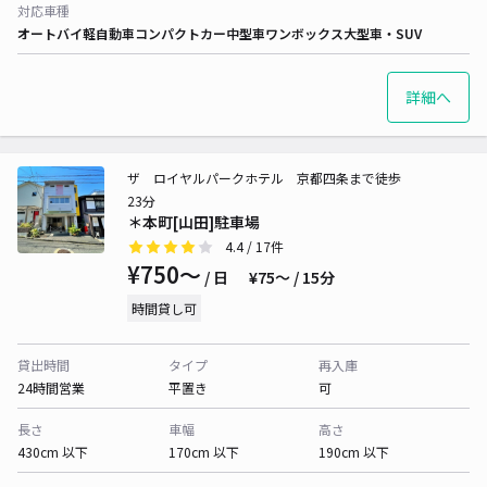
対応車種
オートバイ
軽自動車
コンパクトカー
中型車
ワンボックス
大型車・SUV
詳細へ
ザ ロイヤルパークホテル 京都四条まで徒歩
23分
＊本町[山田]駐車場
4.4
/ 17件
¥750〜
/ 日
¥75〜 / 15分
時間貸し可
貸出時間
タイプ
再入庫
24時間営業
平置き
可
長さ
車幅
高さ
430cm 以下
170cm 以下
190cm 以下