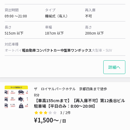
貸出時間
タイプ
再入庫
09:00 〜21:00
機械式（有人）
不可
長さ
車幅
高さ
515cm 以下
187cm 以下
200cm 以下
対応車種
オートバイ
軽自動車
コンパクトカー
中型車
ワンボックス
大型車・SUV
詳細へ
ザ ロイヤルパークホテル 京都四条まで徒歩
8分
【車高155cmまで】【再入庫不可】第12長谷ビル
駐車場【平日のみ：8:00～20:00】
3
/ 2件
¥1,500〜
/ 日