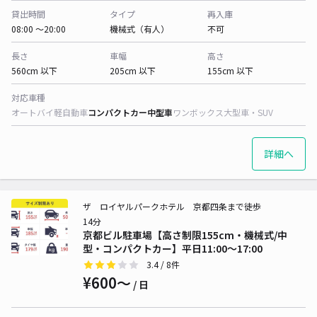
貸出時間
タイプ
再入庫
08:00 〜20:00
機械式（有人）
不可
長さ
車幅
高さ
560cm 以下
205cm 以下
155cm 以下
対応車種
オートバイ
軽自動車
コンパクトカー
中型車
ワンボックス
大型車・SUV
詳細へ
ザ ロイヤルパークホテル 京都四条まで徒歩
14分
京都ビル駐車場【高さ制限155cm・機械式/中
型・コンパクトカー】平日11:00～17:00
3.4
/ 8件
¥600〜
/ 日