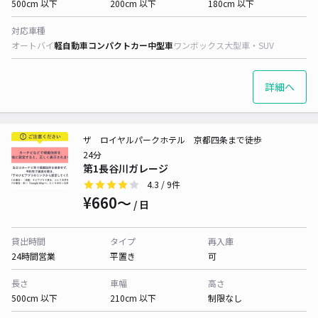
500cm 以下
200cm 以下
180cm 以下
対応車種
オートバイ
軽自動車
コンパクトカー
中型車
ワンボックス
大型車・SUV
詳細へ
ザ ロイヤルパークホテル 京都四条まで徒歩
24分
第1長谷川ガレージ
4.3
/ 9件
¥660〜
/ 日
貸出時間
タイプ
再入庫
24時間営業
平置き
可
長さ
車幅
高さ
500cm 以下
210cm 以下
制限なし