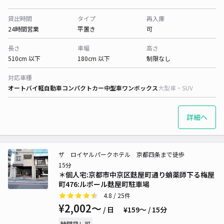
貸出時間
タイプ
再入庫
24時間営業
平置き
可
長さ
車幅
高さ
510cm 以下
180cm 以下
制限なし
対応車種
オートバイ
軽自動車
コンパクトカー
中型車
ワンボックス
大型車・SUV
詳細へ
ザ ロイヤルパークホテル 京都四条まで徒歩
15分
＊個人宅:京都市中京区麩屋町通り蛸薬師下る梅屋
町476:ルポール麸屋町駐車場
4.8
/ 25件
¥2,002〜
/ 日
¥159〜 / 15分
時間貸し可