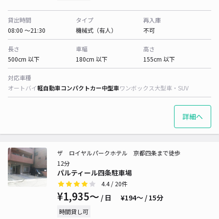
貸出時間
タイプ
再入庫
08:00 〜21:30
機械式（有人）
不可
長さ
車幅
高さ
500cm 以下
180cm 以下
155cm 以下
対応車種
オートバイ
軽自動車
コンパクトカー
中型車
ワンボックス
大型車・SUV
詳細へ
ザ ロイヤルパークホテル 京都四条まで徒歩
12分
パルティール四条駐車場
4.4
/ 20件
¥1,935〜
/ 日
¥194〜 / 15分
時間貸し可