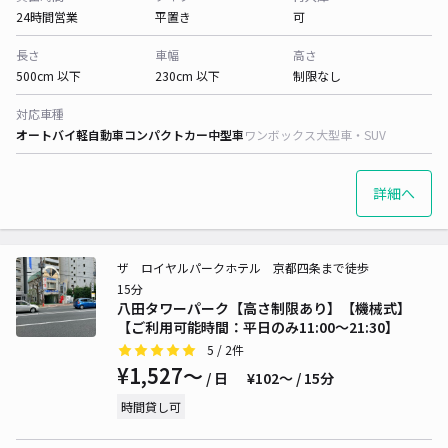
24時間営業
平置き
可
長さ
車幅
高さ
500cm 以下
230cm 以下
制限なし
対応車種
オートバイ
軽自動車
コンパクトカー
中型車
ワンボックス
大型車・SUV
詳細へ
ザ ロイヤルパークホテル 京都四条まで徒歩
15分
八田タワーパーク【高さ制限あり】【機械式】
【ご利用可能時間：平日のみ11:00～21:30】
5
/ 2件
¥1,527〜
/ 日
¥102〜 / 15分
時間貸し可