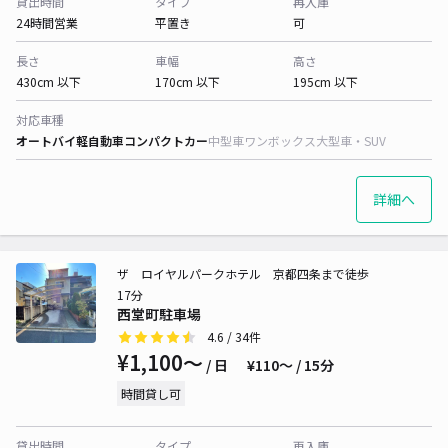
貸出時間
タイプ
再入庫
24時間営業
平置き
可
長さ
車幅
高さ
430cm 以下
170cm 以下
195cm 以下
対応車種
オートバイ
軽自動車
コンパクトカー
中型車
ワンボックス
大型車・SUV
詳細へ
ザ ロイヤルパークホテル 京都四条まで徒歩
17分
西堂町駐車場
4.6
/ 34件
¥1,100〜
/ 日
¥110〜 / 15分
時間貸し可
貸出時間
タイプ
再入庫