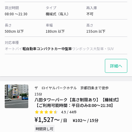
貸出時間
タイプ
再入庫
08:00 〜21:30
機械式（有人）
不可
長さ
車幅
高さ
500cm 以下
180cm 以下
155cm 以下
対応車種
オートバイ
軽自動車
コンパクトカー
中型車
ワンボックス
大型車・SUV
詳細へ
ザ ロイヤルパークホテル 京都四条まで徒歩
15分
八田タワーパーク【高さ制限あり】【機械式】
【ご利用可能時間：平日のみ8:00～21:30】
4.9
/ 44件
¥1,527〜
/ 日
¥102〜 / 15分
時間貸し可