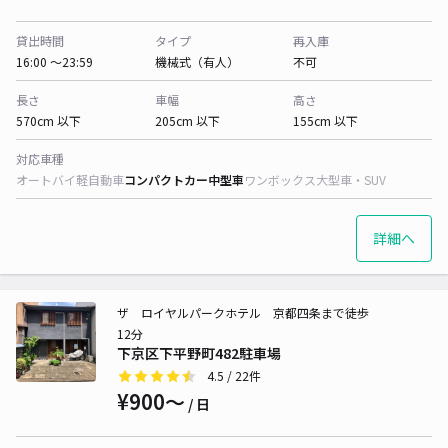
貸出時間
タイプ
再入庫
16:00 〜23:59
機械式（有人）
不可
長さ
車幅
高さ
570cm 以下
205cm 以下
155cm 以下
対応車種
オートバイ
軽自動車
コンパクトカー
中型車
ワンボックス
大型車・SUV
詳細へ
ザ ロイヤルパークホテル 京都四条まで徒歩
12分
下京区下平野町482駐車場
4.5
/ 22件
¥900〜
/ 日