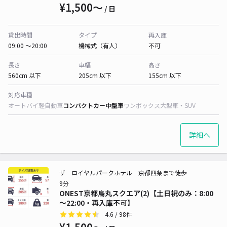
¥1,500〜
/ 日
貸出時間
タイプ
再入庫
09:00 〜20:00
機械式（有人）
不可
長さ
車幅
高さ
560cm 以下
205cm 以下
155cm 以下
対応車種
オートバイ
軽自動車
コンパクトカー
中型車
ワンボックス
大型車・SUV
詳細へ
ザ ロイヤルパークホテル 京都四条まで徒歩
9分
ONEST京都烏丸スクエア(2)【土日祝のみ：8:00
～22:00・再入庫不可】
4.6
/ 98件