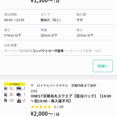
¥1,500〜
/ 日
貸出時間
タイプ
再入庫
08:00 〜22:00
機械式（有人）
不可
長さ
車幅
高さ
570cm 以下
205cm 以下
155cm 以下
対応車種
オートバイ
軽自動車
コンパクトカー
中型車
ワンボックス
大型車・SUV
詳細へ
ザ ロイヤルパークホテル 京都四条まで徒歩
10分
ONEST京都烏丸スクエア【宿泊パック】【16:00
～翌10:00・再入庫不可】
5
/ 2件
¥2,000〜
/ 日