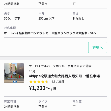
24時間営業
平置き
可
長さ
車幅
高さ
500cm 以下
250cm 以下
制限なし
対応車種
オートバイ
軽自動車
コンパクトカー
中型車
ワンボックス
大型車・SUV
詳細へ
ザ ロイヤルパークホテル 京都四条まで徒歩
19分
akippa松原通大和大路西入弓矢町17番駐車場
4.5
/ 28件
¥1,200〜
/ 日
貸出時間
タイプ
再入庫
24時間営業
平置き
可