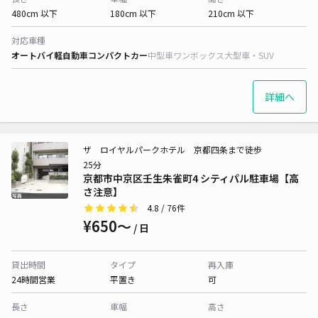
480cm 以下
180cm 以下
210cm 以下
対応車種
オートバイ
軽自動車
コンパクトカー
中型車
ワンボックス
大型車・SUV
詳細へ
ザ ロイヤルパークホテル 京都四条まで徒歩
25分
京都市中京区壬生朱雀町4 シティパル駐車場【高
さ注意】
4.8
/ 76件
¥650〜
/ 日
貸出時間
タイプ
再入庫
24時間営業
平置き
可
長さ
車幅
高さ