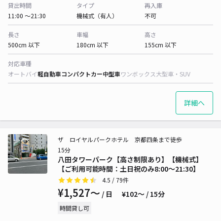
貸出時間
タイプ
再入庫
11:00 〜21:30
機械式（有人）
不可
長さ
車幅
高さ
500cm 以下
180cm 以下
155cm 以下
対応車種
オートバイ
軽自動車
コンパクトカー
中型車
ワンボックス
大型車・SUV
詳細へ
ザ ロイヤルパークホテル 京都四条まで徒歩
15分
八田タワーパーク【高さ制限あり】【機械式】
【ご利用可能時間：土日祝のみ8:00～21:30】
4.5
/ 79件
¥1,527〜
/ 日
¥102〜 / 15分
時間貸し可