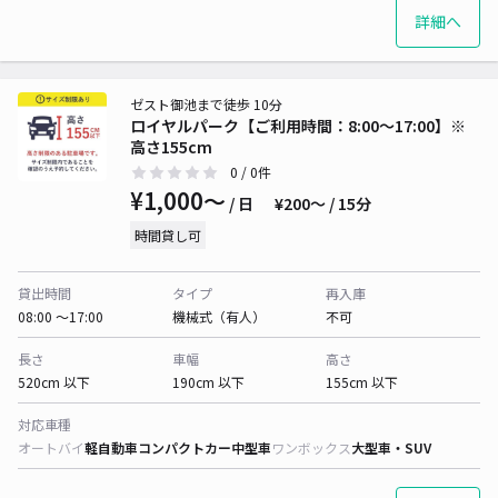
詳細へ
ゼスト御池まで徒歩 10分
ロイヤルパーク【ご利用時間：8:00〜17:00】※
高さ155cm
0
/ 0件
¥1,000〜
/ 日
¥200〜 / 15分
時間貸し可
貸出時間
タイプ
再入庫
08:00 〜17:00
機械式（有人）
不可
長さ
車幅
高さ
520cm 以下
190cm 以下
155cm 以下
対応車種
オートバイ
軽自動車
コンパクトカー
中型車
ワンボックス
大型車・SUV