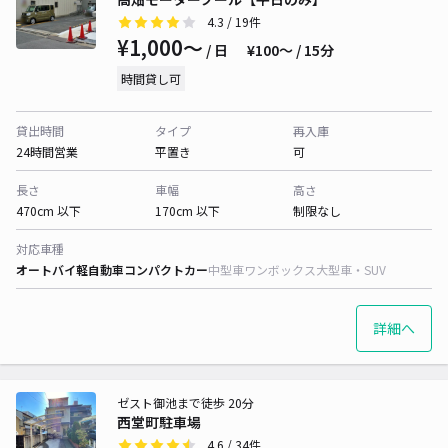
4.3
/ 19件
¥1,000〜
/ 日
¥100〜 / 15分
時間貸し可
貸出時間
タイプ
再入庫
24時間営業
平置き
可
長さ
車幅
高さ
470cm 以下
170cm 以下
制限なし
対応車種
オートバイ
軽自動車
コンパクトカー
中型車
ワンボックス
大型車・SUV
詳細へ
ゼスト御池まで徒歩 20分
西堂町駐車場
4.6
/ 34件