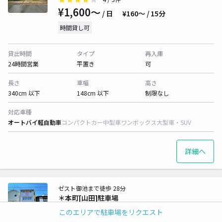
¥1,600〜
/ 日
¥160〜 / 15分
時間貸し可
貸出時間
タイプ
再入庫
24時間営業
平置き
可
長さ
車幅
高さ
340cm 以下
148cm 以下
制限なし
対応車種
オートバイ
軽自動車
コンパクトカー
中型車
ワンボックス
大型車・SUV
詳細へ
ゼスト御池まで徒歩 28分
＊本町[山田]駐車場
4.4
/ 17件
このエリアで駐車場をリクエスト
¥750〜