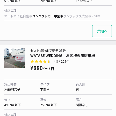
570cm 以下
205cm 以下
155cm 以下
対応車種
オートバイ
軽自動車
コンパクトカー
中型車
ワンボックス
大型車・SUV
詳細へ
ゼスト御池まで徒歩 25分
WATABE WEDDING お客様専用駐車場
4.8
/ 227件
¥880〜
/ 日
貸出時間
タイプ
再入庫
24時間営業
平置き
可
長さ
車幅
高さ
490cm 以下
250cm 以下
制限なし
対応車種