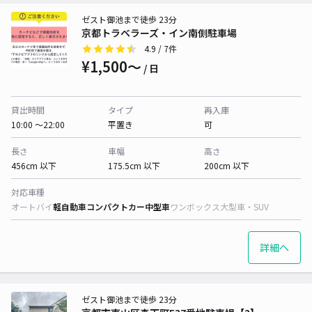
ゼスト御池まで徒歩 23分
京都トラベラーズ・イン南側駐車場
4.9
/ 7件
¥1,500〜
/ 日
貸出時間
タイプ
再入庫
10:00 〜22:00
平置き
可
長さ
車幅
高さ
456cm 以下
175.5cm 以下
200cm 以下
対応車種
オートバイ
軽自動車
コンパクトカー
中型車
ワンボックス
大型車・SUV
詳細へ
ゼスト御池まで徒歩 23分