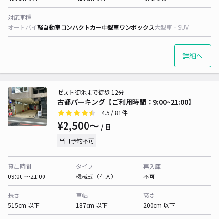
対応車種
オートバイ
軽自動車
コンパクトカー
中型車
ワンボックス
大型車・SUV
詳細へ
ゼスト御池まで徒歩 12分
古都パーキング【ご利用時間：9:00~21:00】
4.5
/ 81件
¥2,500〜
/ 日
当日予約不可
貸出時間
タイプ
再入庫
09:00 〜21:00
機械式（有人）
不可
長さ
車幅
高さ
515cm 以下
187cm 以下
200cm 以下