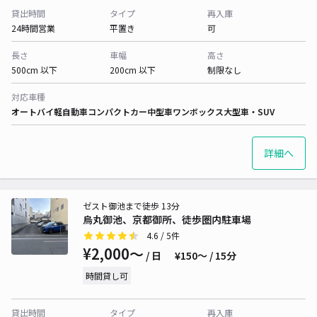
貸出時間
タイプ
再入庫
24時間営業
平置き
可
長さ
車幅
高さ
500cm 以下
200cm 以下
制限なし
対応車種
オートバイ
軽自動車
コンパクトカー
中型車
ワンボックス
大型車・SUV
詳細へ
ゼスト御池まで徒歩 13分
烏丸御池、京都御所、徒歩圏内駐車場
4.6
/ 5件
¥2,000〜
/ 日
¥150〜 / 15分
時間貸し可
貸出時間
タイプ
再入庫