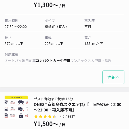
¥1,300〜
/ 日
貸出時間
タイプ
再入庫
07:30 〜22:00
機械式（有人）
不可
長さ
車幅
高さ
570cm 以下
205cm 以下
155cm 以下
対応車種
オートバイ
軽自動車
コンパクトカー
中型車
ワンボックス
大型車・SUV
詳細へ
ゼスト御池まで徒歩 16分
ONEST京都烏丸スクエア(2)【土日祝のみ：8:00
～22:00・再入庫不可】
4.6
/ 98件
¥1,500〜
/ 日