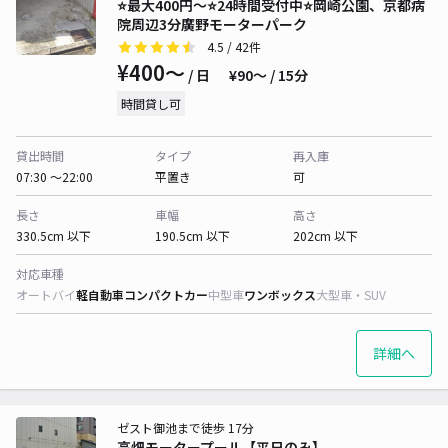
⭐️最大400円～⭐24時間受付中︎⭐️岡崎公園、京都病
院周辺3分廣野モーターパーク
4.5
/ 42件
¥400〜
/ 日
¥90〜 / 15分
時間貸し可
貸出時間
タイプ
再入庫
07:30 〜22:00
平置き
可
長さ
車幅
高さ
330.5cm 以下
190.5cm 以下
202cm 以下
対応車種
オートバイ
軽自動車
コンパクトカー
中型車
ワンボックス
大型車・SUV
詳細へ
ゼスト御池まで徒歩 17分
高畑モータープール【平日のみ】