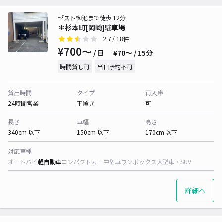
ゼスト御池まで徒歩 12分
＊杉本町[岡崎]駐車場
2.7
/ 18件
¥700〜
/ 日
¥70〜 / 15分
時間貸し可
当日予約不可
貸出時間
タイプ
再入庫
24時間営業
平置き
可
長さ
車幅
高さ
340cm 以下
150cm 以下
170cm 以下
対応車種
オートバイ
軽自動車
コンパクトカー
中型車
ワンボックス
大型車・SUV
詳細へ