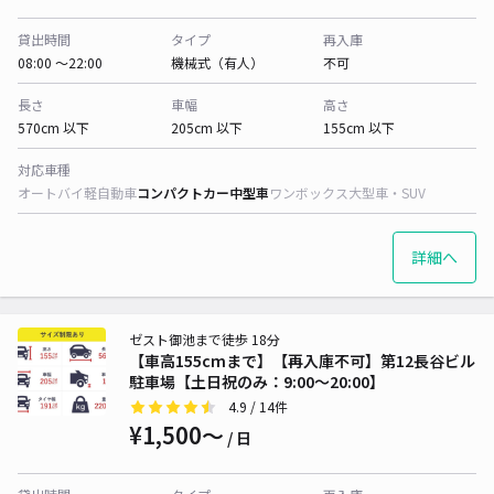
貸出時間
タイプ
再入庫
08:00 〜22:00
機械式（有人）
不可
長さ
車幅
高さ
570cm 以下
205cm 以下
155cm 以下
対応車種
オートバイ
軽自動車
コンパクトカー
中型車
ワンボックス
大型車・SUV
詳細へ
ゼスト御池まで徒歩 18分
【車高155cmまで】【再入庫不可】第12長谷ビル
駐車場【土日祝のみ：9:00～20:00】
4.9
/ 14件
¥1,500〜
/ 日