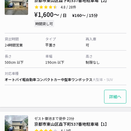
京都市東山区森下町537番地駐車場【2】
4.8
/ 28件
¥1,600〜
/ 日
¥160〜 / 15分
時間貸し可
貸出時間
タイプ
再入庫
24時間営業
平置き
可
長さ
車幅
高さ
500cm 以下
190cm 以下
制限なし
対応車種
オートバイ
軽自動車
コンパクトカー
中型車
ワンボックス
大型車・SUV
詳細へ
ゼスト御池まで徒歩 23分
京都市東山区森下町537番地駐車場【1】
4
/ 3件