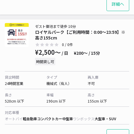
詳細へ
ゼスト御池まで徒歩 10分
ロイヤルパーク【ご利用時間：0:00〜23:59】※
高さ155cm
0
/ 0件
¥2,500〜
/ 日
¥200〜 / 15分
時間貸し可
貸出時間
タイプ
再入庫
24時間営業
機械式（有人）
不可
長さ
車幅
高さ
520cm 以下
190cm 以下
155cm 以下
対応車種
オートバイ
軽自動車
コンパクトカー
中型車
ワンボックス
大型車・SUV