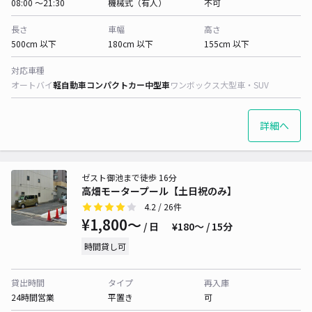
08:00 〜21:30
機械式（有人）
不可
長さ
車幅
高さ
500cm 以下
180cm 以下
155cm 以下
対応車種
オートバイ
軽自動車
コンパクトカー
中型車
ワンボックス
大型車・SUV
詳細へ
ゼスト御池まで徒歩 16分
高畑モータープール【土日祝のみ】
4.2
/ 26件
¥1,800〜
/ 日
¥180〜 / 15分
時間貸し可
貸出時間
タイプ
再入庫
24時間営業
平置き
可