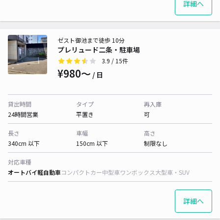
詳細へ
ゼスト御池まで徒歩 10分
プレリュード二条・駐車場
3.9
/ 15件
¥980〜
/ 日
貸出時間
タイプ
再入庫
24時間営業
平置き
可
長さ
車幅
高さ
340cm 以下
150cm 以下
制限なし
対応車種
オートバイ
軽自動車
コンパクトカー
中型車
ワンボックス
大型車・SUV
詳細へ