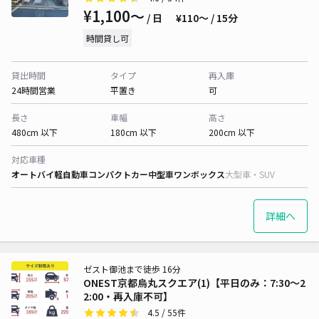
¥1,100〜
/ 日
¥110〜 / 15分
時間貸し可
貸出時間
タイプ
再入庫
24時間営業
平置き
可
長さ
車幅
高さ
480cm 以下
180cm 以下
200cm 以下
対応車種
オートバイ
軽自動車
コンパクトカー
中型車
ワンボックス
大型車・SUV
詳細へ
ゼスト御池まで徒歩 16分
ONEST京都烏丸スクエア(1)【平日のみ：7:30～2
2:00・再入庫不可】
4.5
/ 55件