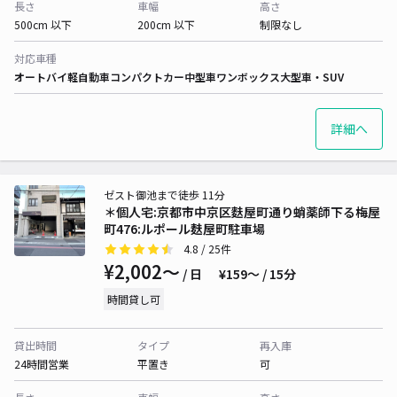
長さ
車幅
高さ
500cm 以下
200cm 以下
制限なし
対応車種
オートバイ
軽自動車
コンパクトカー
中型車
ワンボックス
大型車・SUV
詳細へ
ゼスト御池まで徒歩 11分
＊個人宅:京都市中京区麩屋町通り蛸薬師下る梅屋
町476:ルポール麸屋町駐車場
4.8
/ 25件
¥2,002〜
/ 日
¥159〜 / 15分
時間貸し可
貸出時間
タイプ
再入庫
24時間営業
平置き
可