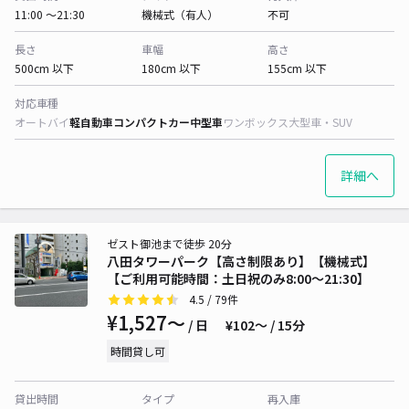
11:00 〜21:30
機械式（有人）
不可
長さ
車幅
高さ
500cm 以下
180cm 以下
155cm 以下
対応車種
オートバイ
軽自動車
コンパクトカー
中型車
ワンボックス
大型車・SUV
詳細へ
ゼスト御池まで徒歩 20分
八田タワーパーク【高さ制限あり】【機械式】
【ご利用可能時間：土日祝のみ8:00～21:30】
4.5
/ 79件
¥1,527〜
/ 日
¥102〜 / 15分
時間貸し可
貸出時間
タイプ
再入庫