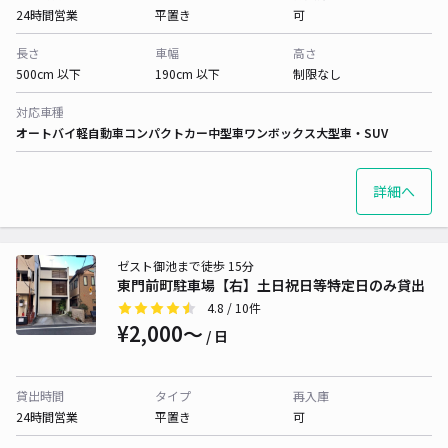
24時間営業
平置き
可
長さ
車幅
高さ
500cm 以下
190cm 以下
制限なし
対応車種
オートバイ
軽自動車
コンパクトカー
中型車
ワンボックス
大型車・SUV
詳細へ
ゼスト御池まで徒歩 15分
東門前町駐車場【右】土日祝日等特定日のみ貸出
4.8
/ 10件
¥2,000〜
/ 日
貸出時間
タイプ
再入庫
24時間営業
平置き
可