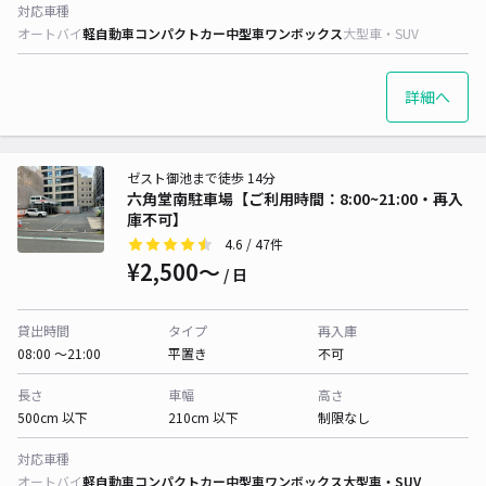
対応車種
オートバイ
軽自動車
コンパクトカー
中型車
ワンボックス
大型車・SUV
詳細へ
ゼスト御池まで徒歩 14分
六角堂南駐車場【ご利用時間：8:00~21:00・再入
庫不可】
4.6
/ 47件
¥2,500〜
/ 日
貸出時間
タイプ
再入庫
08:00 〜21:00
平置き
不可
長さ
車幅
高さ
500cm 以下
210cm 以下
制限なし
対応車種
オートバイ
軽自動車
コンパクトカー
中型車
ワンボックス
大型車・SUV