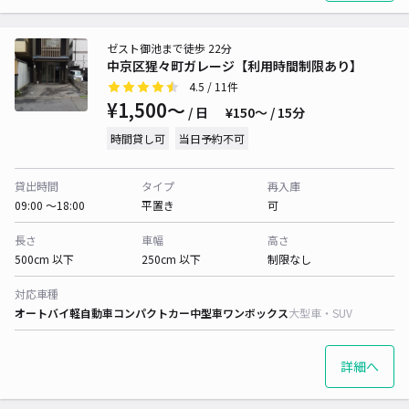
ゼスト御池まで徒歩 22分
中京区猩々町ガレージ【利用時間制限あり】
4.5
/ 11件
¥1,500〜
/ 日
¥150〜 / 15分
時間貸し可
当日予約不可
貸出時間
タイプ
再入庫
09:00 〜18:00
平置き
可
長さ
車幅
高さ
500cm 以下
250cm 以下
制限なし
対応車種
オートバイ
軽自動車
コンパクトカー
中型車
ワンボックス
大型車・SUV
詳細へ