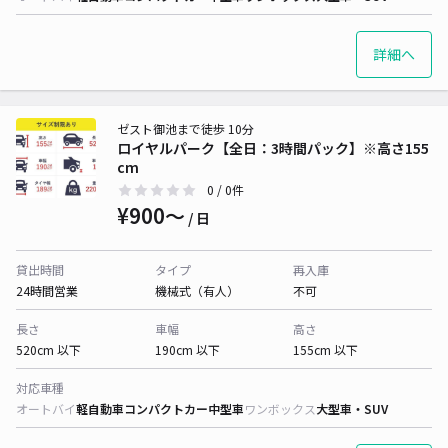
詳細へ
ゼスト御池まで徒歩 10分
ロイヤルパーク【全日：3時間パック】※高さ155
cm
0
/ 0件
¥900〜
/ 日
貸出時間
タイプ
再入庫
24時間営業
機械式（有人）
不可
長さ
車幅
高さ
520cm 以下
190cm 以下
155cm 以下
対応車種
オートバイ
軽自動車
コンパクトカー
中型車
ワンボックス
大型車・SUV