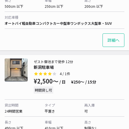
長さ
車幅
高さ
500cm 以下
250cm 以下
200cm 以下
対応車種
オートバイ
軽自動車
コンパクトカー
中型車
ワンボックス
大型車・SUV
詳細へ
ゼスト御池まで徒歩 12分
新洞駐車場
4
/ 1件
¥2,500〜
/ 日
¥250〜 / 15分
時間貸し可
貸出時間
タイプ
再入庫
24時間営業
平置き
可
長さ
車幅
高さ
490cm 以下
410cm 以下
制限なし