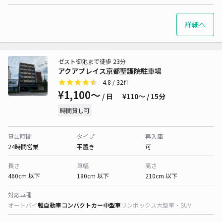
詳細へ
ゼスト御池まで徒歩 23分
アクアプレイス京都聖護院駐車場
4.8
/ 32件
¥1,100〜
/ 日
¥110〜 / 15分
時間貸し可
貸出時間
タイプ
再入庫
24時間営業
平置き
可
長さ
車幅
高さ
460cm 以下
180cm 以下
210cm 以下
対応車種
オートバイ
軽自動車
コンパクトカー
中型車
ワンボックス
大型車・SUV