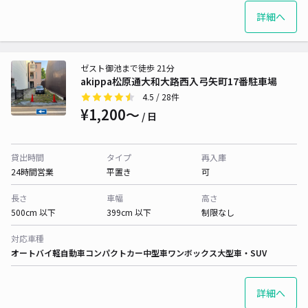
詳細へ
ゼスト御池まで徒歩 21分
akippa松原通大和大路西入弓矢町17番駐車場
4.5
/ 28件
¥1,200〜
/ 日
貸出時間
タイプ
再入庫
24時間営業
平置き
可
長さ
車幅
高さ
500cm 以下
399cm 以下
制限なし
対応車種
オートバイ
軽自動車
コンパクトカー
中型車
ワンボックス
大型車・SUV
詳細へ