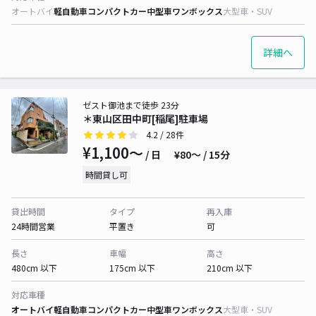
オートバイ
軽自動車
コンパクトカー
中型車
ワンボックス
大型車・SUV
詳細へ
ゼスト御池まで徒歩 23分
＊東山区田中町[稲尾]駐車場
4.2
/ 28件
¥1,100〜
/ 日
¥80〜 / 15分
時間貸し可
貸出時間
タイプ
再入庫
24時間営業
平置き
可
長さ
車幅
高さ
480cm 以下
175cm 以下
210cm 以下
対応車種
オートバイ
軽自動車
コンパクトカー
中型車
ワンボックス
大型車・SUV