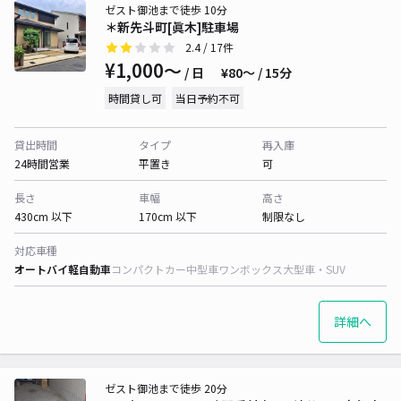
ゼスト御池まで徒歩 10分
＊新先斗町[眞木]駐車場
2.4
/ 17件
¥1,000〜
/ 日
¥80〜 / 15分
時間貸し可
当日予約不可
貸出時間
タイプ
再入庫
24時間営業
平置き
可
長さ
車幅
高さ
430cm 以下
170cm 以下
制限なし
対応車種
オートバイ
軽自動車
コンパクトカー
中型車
ワンボックス
大型車・SUV
詳細へ
ゼスト御池まで徒歩 20分