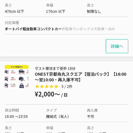
長さ
車幅
高さ
470cm 以下
170cm 以下
制限なし
対応車種
オートバイ
軽自動車
コンパクトカー
中型車
ワンボックス
大型車・SUV
詳細へ
ゼスト御池まで徒歩 18分
ONEST京都烏丸スクエア【宿泊パック】【16:00
～翌10:00・再入庫不可】
5
/ 2件
¥2,000〜
/ 日
貸出時間
タイプ
再入庫
16:00 〜23:59
機械式（有人）
不可
長さ
車幅
高さ