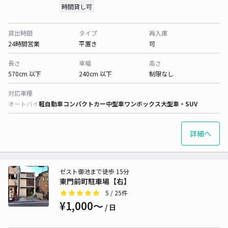
時間貸し可
貸出時間
タイプ
再入庫
24時間営業
平置き
可
長さ
車幅
高さ
570cm 以下
240cm 以下
制限なし
対応車種
オートバイ
軽自動車
コンパクトカー
中型車
ワンボックス
大型車・SUV
詳細へ
ゼスト御池まで徒歩 15分
東門前町駐車場【右】
5
/ 25件
¥1,000〜
/ 日