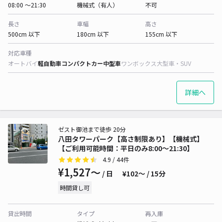
08:00 〜21:30
機械式（有人）
不可
長さ
車幅
高さ
500cm 以下
180cm 以下
155cm 以下
対応車種
オートバイ
軽自動車
コンパクトカー
中型車
ワンボックス
大型車・SUV
詳細へ
ゼスト御池まで徒歩 20分
八田タワーパーク【高さ制限あり】【機械式】
【ご利用可能時間：平日のみ8:00～21:30】
4.9
/ 44件
¥1,527〜
/ 日
¥102〜 / 15分
時間貸し可
貸出時間
タイプ
再入庫