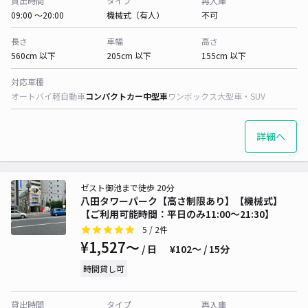
貸出時間
タイプ
再入庫
09:00 〜20:00
機械式（有人）
不可
長さ
車幅
高さ
560cm 以下
205cm 以下
155cm 以下
対応車種
オートバイ
軽自動車
コンパクトカー
中型車
ワンボックス
大型車・SUV
詳細へ
ゼスト御池まで徒歩 20分
八田タワーパーク【高さ制限あり】【機械式】
【ご利用可能時間：平日のみ11:00～21:30】
5
/ 2件
¥1,527〜
/ 日
¥102〜 / 15分
時間貸し可
貸出時間
タイプ
再入庫