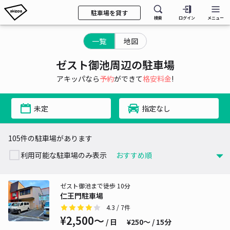
駐車場を貸す
検索
ログイン
メニュー
一覧
地図
ゼスト御池周辺の駐車場
アキッパなら
予約
ができて
格安料金
!
未定
指定なし
105件の駐車場があります
利用可能な駐車場のみ表示
ゼスト御池まで徒歩 10分
仁王門駐車場
4.3
/ 7件
¥2,500〜
/ 日
¥250〜 / 15分