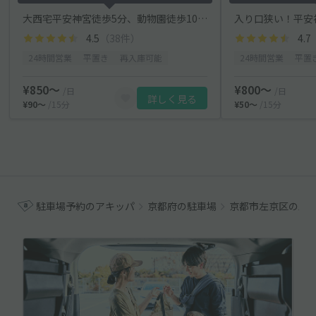
大西宅平安神宮徒歩5分、動物園徒歩10分駐車場
入り口狭い！平安
4.5
（38件）
4.7
24時間営業
平置き
再入庫可能
24時間営業
平置
¥850〜
¥800〜
/日
/日
詳しく見る
¥90〜
/15分
¥50〜
/15分
駐車場予約のアキッパ
京都府の駐車場
京都市左京区の駐