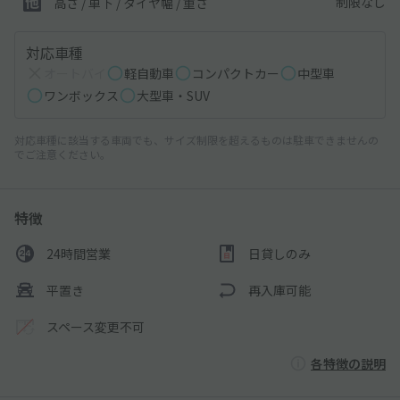
制限なし
高さ / 車下 / タイヤ幅 /
重さ
対応車種
オートバイ
軽自動車
コンパクトカー
中型車
ワンボックス
大型車・SUV
対応車種に該当する車両でも、サイズ制限を超えるものは駐車できませんの
でご注意ください。
特徴
24時間営業
日貸しのみ
平置き
再入庫可能
スペース変更不可
各特徴の説明