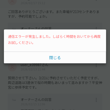
2026/02/17 15:12
ご回答ありがとうございます。また車幅が213センチありま
すが、予約可能でしょか。
オーナーさんの回答
2026/02/19 06:04
通信エラーが発生しました。しばらく時間をおいてから再度
車幅、問題ございません。よろしくお願いいたし
お試しください。
ます。
閉じる
user_e39987さん
2026/02/13 11:44
質問させて下さい。3/21に予約させていただく予定ですが、
周辺道路は3連休で桜の時期もあいまって混みますか？平安神
宮に参拝予定です。
オーナーさんの回答
2026/02/15 12:06