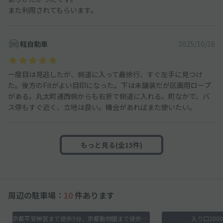
また利用されてもらいます。
軽自動車
2025/10/16
一度目は見逃したが、側道に入って最徐行、すぐ左手に見つけ
た。後方のFitがよい目印になった。下は未舗装だが区画用ロープ
がある。丸太町通西側からも右折で側道に入れる。町なかで、バ
ス停もすぐ近く、立地は良い。機会があればまた使いたい。
もっと見る(全15件)
周辺の駐車場：
10
件あります
京都平安神宮まで徒歩5分、京都動物園まで徒歩10分
入り口200