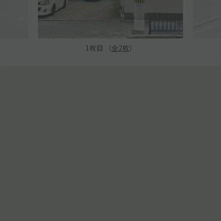
1
枚目 （
全
2
枚
）