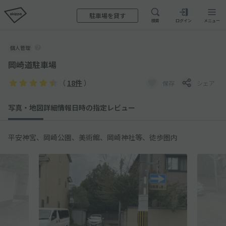
駐車場を貸す
検索
ログイン
メニュー
個人管理
岡崎道駐車場
（
18件
）
保存
シェア
写真・地図
詳細情報
日時の指定
レビュー
平安神宮、岡崎公園、美術館、岡崎神社等、徒歩圏内