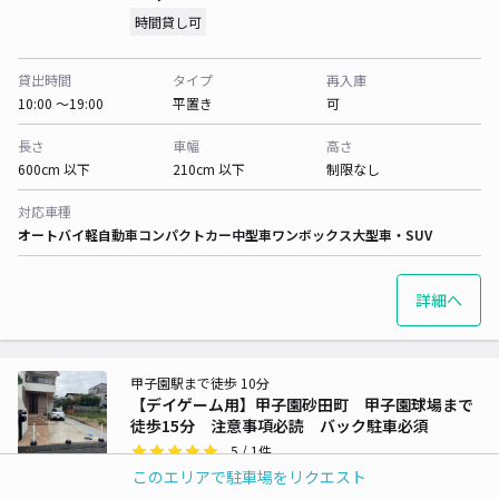
時間貸し可
貸出時間
タイプ
再入庫
10:00 〜19:00
平置き
可
長さ
車幅
高さ
600cm 以下
210cm 以下
制限なし
対応車種
オートバイ
軽自動車
コンパクトカー
中型車
ワンボックス
大型車・SUV
詳細へ
甲子園駅まで徒歩 10分
【デイゲーム用】甲子園砂田町 甲子園球場まで
徒歩15分 注意事項必読 バック駐車必須
5
/ 1件
¥3,600〜
このエリアで駐車場をリクエスト
/ 日