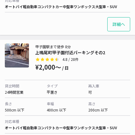
対応車種
オートバイ
軽自動車
コンパクトカー
中型車
ワンボックス
大型車・SUV
詳細へ
甲子園駅まで徒歩 8分
上鳴尾町甲子園付近パーキングその2
4.8
/ 28件
¥2,000〜
/ 日
貸出時間
タイプ
再入庫
24時間営業
平置き
可
長さ
車幅
高さ
500cm 以下
400cm 以下
200cm 以下
対応車種
オートバイ
軽自動車
コンパクトカー
中型車
ワンボックス
大型車・SUV