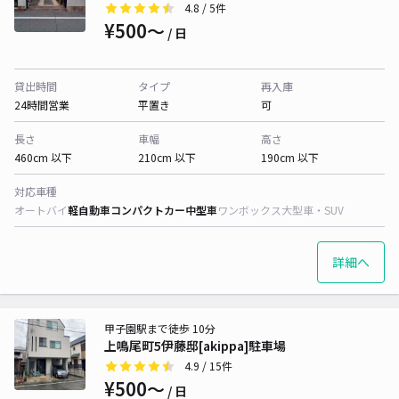
4.8
/ 5件
¥500〜
/ 日
貸出時間
タイプ
再入庫
24時間営業
平置き
可
長さ
車幅
高さ
460cm 以下
210cm 以下
190cm 以下
対応車種
オートバイ
軽自動車
コンパクトカー
中型車
ワンボックス
大型車・SUV
詳細へ
甲子園駅まで徒歩 10分
上鳴尾町5伊藤邸[akippa]駐車場
4.9
/ 15件
¥500〜
/ 日