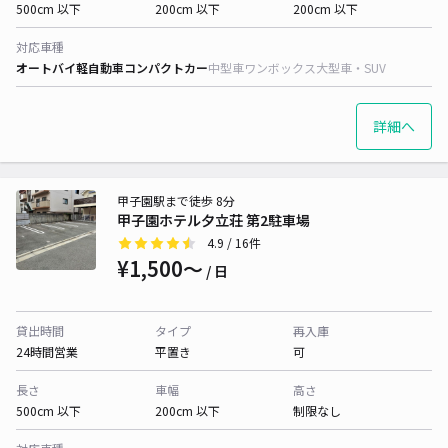
500cm 以下
200cm 以下
200cm 以下
対応車種
オートバイ
軽自動車
コンパクトカー
中型車
ワンボックス
大型車・SUV
詳細へ
甲子園駅まで徒歩 8分
甲子園ホテル夕立荘 第2駐車場
4.9
/ 16件
¥1,500〜
/ 日
貸出時間
タイプ
再入庫
24時間営業
平置き
可
長さ
車幅
高さ
500cm 以下
200cm 以下
制限なし