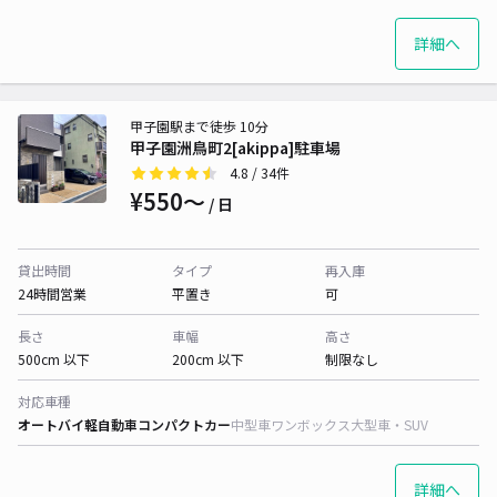
詳細へ
甲子園駅まで徒歩 10分
甲子園洲鳥町2[akippa]駐車場
4.8
/ 34件
¥550〜
/ 日
貸出時間
タイプ
再入庫
24時間営業
平置き
可
長さ
車幅
高さ
500cm 以下
200cm 以下
制限なし
対応車種
オートバイ
軽自動車
コンパクトカー
中型車
ワンボックス
大型車・SUV
詳細へ