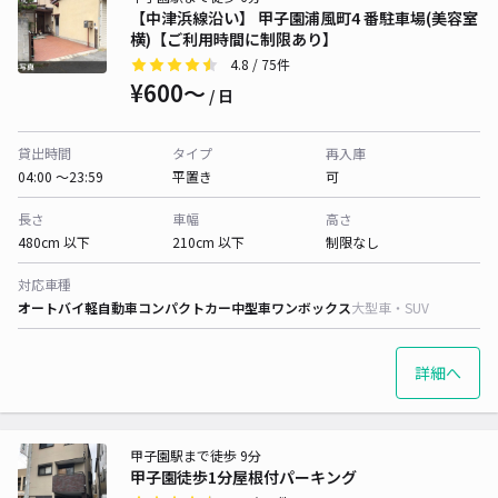
【中津浜線沿い】 甲子園浦風町4 番駐車場(美容室
横)【ご利用時間に制限あり】
4.8
/ 75件
¥600〜
/ 日
貸出時間
タイプ
再入庫
04:00 〜23:59
平置き
可
長さ
車幅
高さ
480cm 以下
210cm 以下
制限なし
対応車種
オートバイ
軽自動車
コンパクトカー
中型車
ワンボックス
大型車・SUV
詳細へ
甲子園駅まで徒歩 9分
甲子園徒歩1分屋根付パーキング