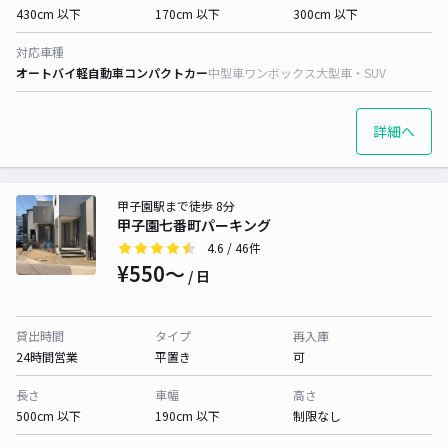
430cm 以下
170cm 以下
300cm 以下
対応車種
オートバイ
軽自動車
コンパクトカー
中型車
ワンボックス
大型車・SUV
詳細へ
甲子園駅まで徒歩 8分
甲子園七番町パーキング
4.6
/ 46件
¥550〜
/ 日
貸出時間
タイプ
再入庫
24時間営業
平置き
可
長さ
車幅
高さ
500cm 以下
190cm 以下
制限なし