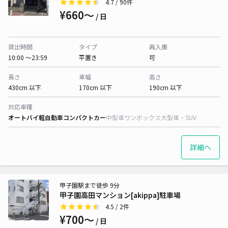
4.7
/ 90件
¥660〜
/ 日
貸出時間
タイプ
再入庫
10:00 〜23:59
平置き
可
長さ
車幅
高さ
430cm 以下
170cm 以下
190cm 以下
対応車種
オートバイ
軽自動車
コンパクトカー
中型車
ワンボックス
大型車・SUV
詳細へ
甲子園駅まで徒歩 9分
甲子園高田マンション[akippa]駐車場
4.5
/ 2件
¥700〜
/ 日