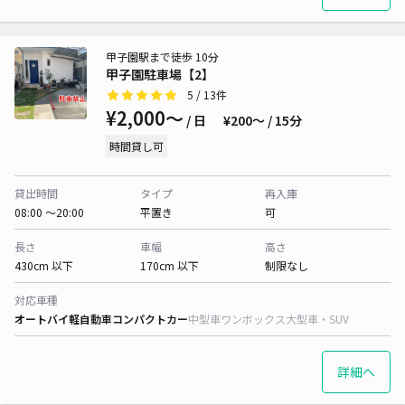
甲子園駅まで徒歩 10分
甲子園駐車場【2】
5
/ 13件
¥2,000〜
/ 日
¥200〜 / 15分
時間貸し可
貸出時間
タイプ
再入庫
08:00 〜20:00
平置き
可
長さ
車幅
高さ
430cm 以下
170cm 以下
制限なし
対応車種
オートバイ
軽自動車
コンパクトカー
中型車
ワンボックス
大型車・SUV
詳細へ