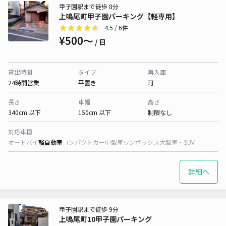
甲子園駅まで徒歩 8分
上鳴尾町甲子園パーキング【軽専用】
4.5
/ 6件
¥500〜
/ 日
貸出時間
タイプ
再入庫
24時間営業
平置き
可
長さ
車幅
高さ
340cm 以下
150cm 以下
制限なし
対応車種
オートバイ
軽自動車
コンパクトカー
中型車
ワンボックス
大型車・SUV
詳細へ
甲子園駅まで徒歩 9分
上鳴尾町10甲子園パーキング