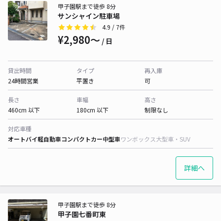
甲子園駅まで徒歩 8分
サンシャイン駐車場
4.9
/ 7件
¥2,980〜
/ 日
貸出時間
タイプ
再入庫
24時間営業
平置き
可
長さ
車幅
高さ
460cm 以下
180cm 以下
制限なし
対応車種
オートバイ
軽自動車
コンパクトカー
中型車
ワンボックス
大型車・SUV
詳細へ
甲子園駅まで徒歩 8分
甲子園七番町東