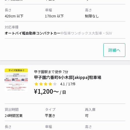
長さ
車幅
高さ
420cm 以下
170cm 以下
制限なし
対応車種
オートバイ
軽自動車
コンパクトカー
中型車
ワンボックス
大型車・SUV
詳細へ
甲子園駅まで徒歩 7分
甲子園六番町6小木邸[akippa]駐車場
4.1
/ 17件
¥1,200〜
/ 日
貸出時間
タイプ
再入庫
24時間営業
平置き
可
長さ
車幅
高さ