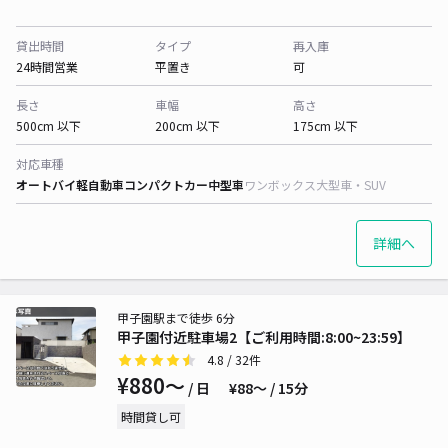
貸出時間
タイプ
再入庫
24時間営業
平置き
可
長さ
車幅
高さ
500cm 以下
200cm 以下
175cm 以下
対応車種
オートバイ
軽自動車
コンパクトカー
中型車
ワンボックス
大型車・SUV
詳細へ
甲子園駅まで徒歩 6分
甲子園付近駐車場2【ご利用時間:8:00~23:59】
4.8
/ 32件
¥880〜
/ 日
¥88〜 / 15分
時間貸し可