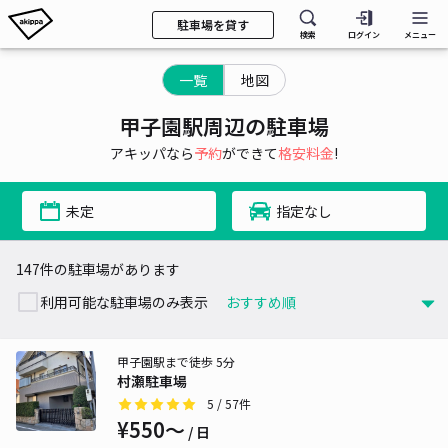
駐車場を貸す
検索
ログイン
メニュー
一覧
地図
甲子園駅周辺の駐車場
アキッパなら
予約
ができて
格安料金
!
未定
指定なし
147件の駐車場があります
利用可能な駐車場のみ表示
甲子園駅まで徒歩 5分
村瀬駐車場
5
/ 57件
¥550〜
/ 日