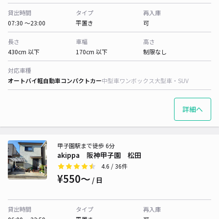
貸出時間
タイプ
再入庫
07:30 〜23:00
平置き
可
長さ
車幅
高さ
430cm 以下
170cm 以下
制限なし
対応車種
オートバイ
軽自動車
コンパクトカー
中型車
ワンボックス
大型車・SUV
詳細へ
甲子園駅まで徒歩 6分
akippa 阪神甲子園 松田
4.6
/ 36件
¥550〜
/ 日
貸出時間
タイプ
再入庫