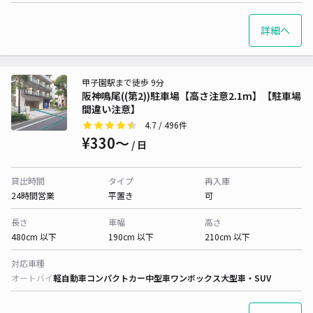
詳細へ
甲子園駅まで徒歩 9分
阪神鳴尾((第2))駐車場【高さ注意2.1m】【駐車場
間違い注意】
4.7
/ 496件
¥330〜
/ 日
貸出時間
タイプ
再入庫
24時間営業
平置き
可
長さ
車幅
高さ
480cm 以下
190cm 以下
210cm 以下
対応車種
オートバイ
軽自動車
コンパクトカー
中型車
ワンボックス
大型車・SUV