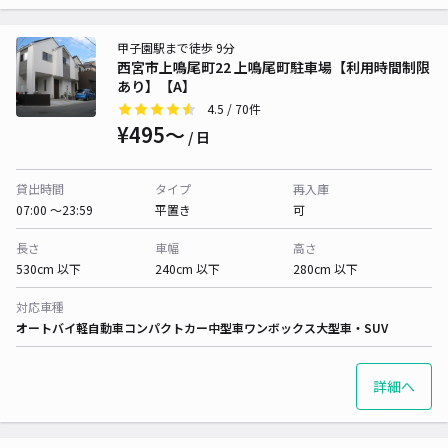
甲子園駅まで徒歩 9分
西宮市上鳴尾町22 上鳴尾町駐車場【利用時間制限
あり】【A】
4.5
/ 70件
¥495〜
/ 日
貸出時間
タイプ
再入庫
07:00 〜23:59
平置き
可
長さ
車幅
高さ
530cm 以下
240cm 以下
280cm 以下
対応車種
オートバイ
軽自動車
コンパクトカー
中型車
ワンボックス
大型車・SUV
詳細へ