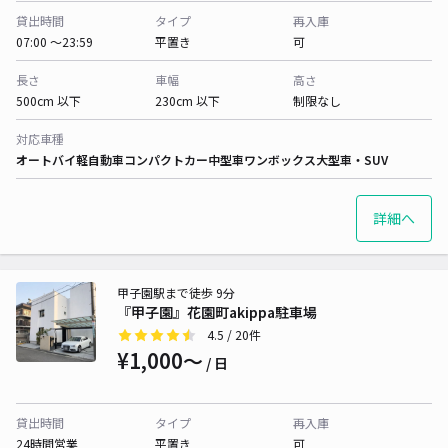
貸出時間
タイプ
再入庫
07:00 〜23:59
平置き
可
長さ
車幅
高さ
500cm 以下
230cm 以下
制限なし
対応車種
オートバイ
軽自動車
コンパクトカー
中型車
ワンボックス
大型車・SUV
詳細へ
甲子園駅まで徒歩 9分
『甲子園』花園町akippa駐車場
4.5
/ 20件
¥1,000〜
/ 日
貸出時間
タイプ
再入庫
24時間営業
平置き
可