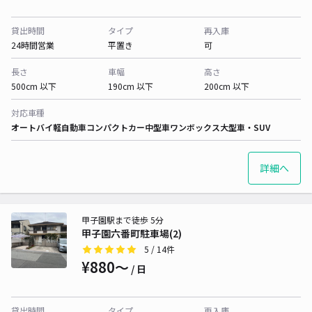
貸出時間
タイプ
再入庫
24時間営業
平置き
可
長さ
車幅
高さ
500cm 以下
190cm 以下
200cm 以下
対応車種
オートバイ
軽自動車
コンパクトカー
中型車
ワンボックス
大型車・SUV
詳細へ
甲子園駅まで徒歩 5分
甲子園六番町駐車場(2)
5
/ 14件
¥880〜
/ 日
貸出時間
タイプ
再入庫