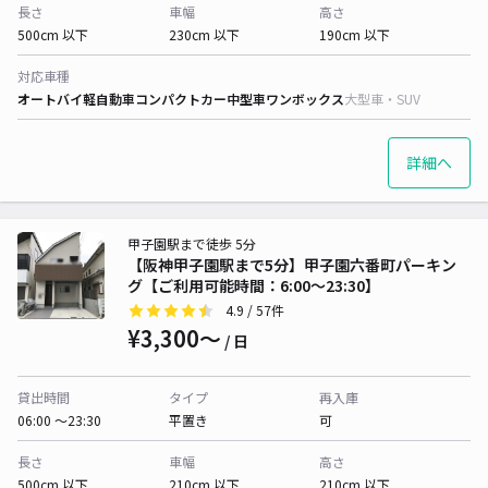
長さ
車幅
高さ
500cm 以下
230cm 以下
190cm 以下
対応車種
オートバイ
軽自動車
コンパクトカー
中型車
ワンボックス
大型車・SUV
詳細へ
甲子園駅まで徒歩 5分
【阪神甲子園駅まで5分】甲子園六番町パーキン
グ【ご利用可能時間：6:00～23:30】
4.9
/ 57件
¥3,300〜
/ 日
貸出時間
タイプ
再入庫
06:00 〜23:30
平置き
可
長さ
車幅
高さ
500cm 以下
210cm 以下
210cm 以下