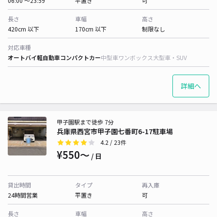
06:00 〜23:59
平置き
可
長さ
車幅
高さ
420cm 以下
170cm 以下
制限なし
対応車種
オートバイ
軽自動車
コンパクトカー
中型車
ワンボックス
大型車・SUV
詳細へ
甲子園駅まで徒歩 7分
兵庫県西宮市甲子園七番町6-17駐車場
4.2
/ 23件
¥550〜
/ 日
貸出時間
タイプ
再入庫
24時間営業
平置き
可
長さ
車幅
高さ