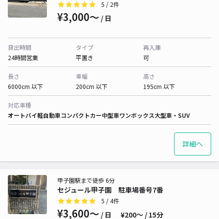
5
/ 2件
¥3,000〜
/ 日
貸出時間
タイプ
再入庫
24時間営業
平置き
可
長さ
車幅
高さ
6000cm 以下
200cm 以下
195cm 以下
対応車種
オートバイ
軽自動車
コンパクトカー
中型車
ワンボックス
大型車・SUV
詳細へ
甲子園駅まで徒歩 6分
セジュール甲子園 駐車場番号7番
5
/ 4件
¥3,600〜
/ 日
¥200〜 / 15分