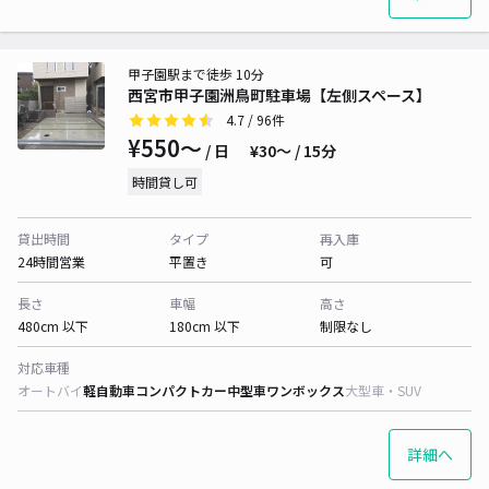
甲子園駅まで徒歩 10分
西宮市甲子園洲鳥町駐車場【左側スペース】
4.7
/ 96件
¥550〜
/ 日
¥30〜 / 15分
時間貸し可
貸出時間
タイプ
再入庫
24時間営業
平置き
可
長さ
車幅
高さ
480cm 以下
180cm 以下
制限なし
対応車種
オートバイ
軽自動車
コンパクトカー
中型車
ワンボックス
大型車・SUV
詳細へ