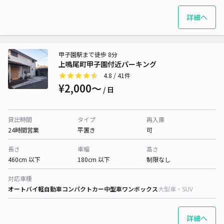
詳細へ
甲子園駅まで徒歩 8分
上鳴尾町甲子園付近パーキング
4.8
/ 41件
¥2,000〜
/ 日
貸出時間
タイプ
再入庫
24時間営業
平置き
可
長さ
車幅
高さ
460cm 以下
180cm 以下
制限なし
対応車種
オートバイ
軽自動車
コンパクトカー
中型車
ワンボックス
大型車・SUV
詳細へ