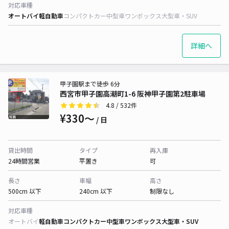
対応車種
オートバイ
軽自動車
コンパクトカー
中型車
ワンボックス
大型車・SUV
詳細へ
甲子園駅まで徒歩 6分
西宮市甲子園高潮町1-6 阪神甲子園第2駐車場
4.8
/ 532件
¥330〜
/ 日
貸出時間
タイプ
再入庫
24時間営業
平置き
可
長さ
車幅
高さ
500cm 以下
240cm 以下
制限なし
対応車種
オートバイ
軽自動車
コンパクトカー
中型車
ワンボックス
大型車・SUV