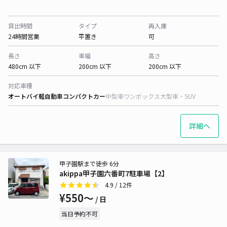
貸出時間
タイプ
再入庫
24時間営業
平置き
可
長さ
車幅
高さ
480cm 以下
200cm 以下
200cm 以下
対応車種
オートバイ
軽自動車
コンパクトカー
中型車
ワンボックス
大型車・SUV
詳細へ
甲子園駅まで徒歩 6分
akippa甲子園六番町7駐車場【2】
4.9
/ 12件
¥550〜
/ 日
当日予約不可