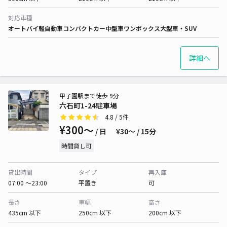
対応車種
オートバイ
軽自動車
コンパクトカー
中型車
ワンボックス
大型車・SUV
詳細へ
甲子園駅まで徒歩 9分
六石町1-24駐車場
4.8
/ 5件
¥300〜
/ 日
¥30〜 / 15分
時間貸し可
貸出時間
タイプ
再入庫
07:00 〜23:00
平置き
可
長さ
車幅
高さ
435cm 以下
250cm 以下
200cm 以下