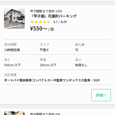
甲子園駅まで徒歩 10分
『甲子園』花園町パーキング
4.7
/ 41件
¥550〜
/ 日
貸出時間
タイプ
再入庫
24時間営業
平置き
可
長さ
車幅
高さ
500cm 以下
200cm 以下
制限なし
対応車種
オートバイ
軽自動車
コンパクトカー
中型車
ワンボックス
大型車・SUV
詳細へ
甲子園駅まで徒歩 6分