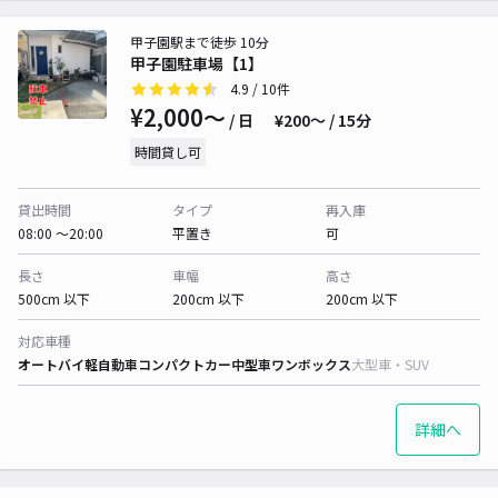
甲子園駅まで徒歩 10分
甲子園駐車場【1】
4.9
/ 10件
¥2,000〜
/ 日
¥200〜 / 15分
時間貸し可
貸出時間
タイプ
再入庫
08:00 〜20:00
平置き
可
長さ
車幅
高さ
500cm 以下
200cm 以下
200cm 以下
対応車種
オートバイ
軽自動車
コンパクトカー
中型車
ワンボックス
大型車・SUV
詳細へ