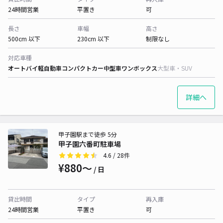
24時間営業
平置き
可
長さ
車幅
高さ
500cm 以下
230cm 以下
制限なし
対応車種
オートバイ
軽自動車
コンパクトカー
中型車
ワンボックス
大型車・SUV
詳細へ
甲子園駅まで徒歩 5分
甲子園六番町駐車場
4.6
/ 28件
¥880〜
/ 日
貸出時間
タイプ
再入庫
24時間営業
平置き
可