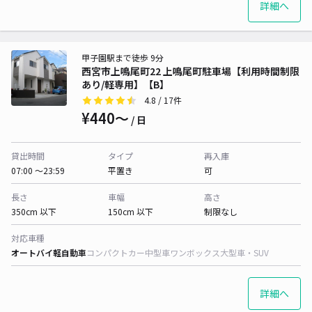
詳細へ
甲子園駅まで徒歩 9分
西宮市上鳴尾町22 上鳴尾町駐車場【利用時間制限
あり/軽専用】【B】
4.8
/ 17件
¥440〜
/ 日
貸出時間
タイプ
再入庫
07:00 〜23:59
平置き
可
長さ
車幅
高さ
350cm 以下
150cm 以下
制限なし
対応車種
オートバイ
軽自動車
コンパクトカー
中型車
ワンボックス
大型車・SUV
詳細へ