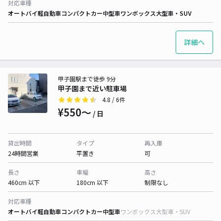
対応車種
オートバイ
軽自動車
コンパクトカー
中型車
ワンボックス
大型車・SUV
詳細へ
甲子園駅まで徒歩 9分
甲子園まで近い駐車場
4.8
/ 6件
¥550〜
/ 日
貸出時間
タイプ
再入庫
24時間営業
平置き
可
長さ
車幅
高さ
460cm 以下
180cm 以下
制限なし
対応車種
オートバイ
軽自動車
コンパクトカー
中型車
ワンボックス
大型車・SUV