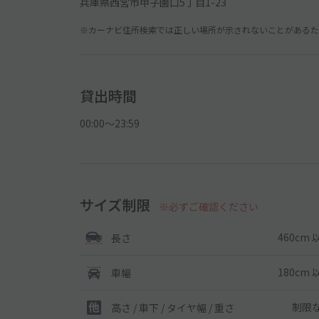
兵庫県西宮市甲子園口5丁目1-23
※カーナビ住所検索では正しい場所が示されないことがあるため
貸出時間
00:00〜23:59
サイズ制限
※必ずご確認ください
460cm 
長さ
180cm 
車幅
制限
高さ / 車下 / タイヤ幅 /
重さ