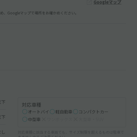
Googleマップ
、Googleマップで場所をお確かめください。
以下
対応車種
オートバイ
軽自動車
コンパクトカー
以下
中型車
ワンボックス
大型車・SUV
なし
対応車種に該当する車両でも、サイズ制限を超えるものは駐車で
きませんのでご注意ください。