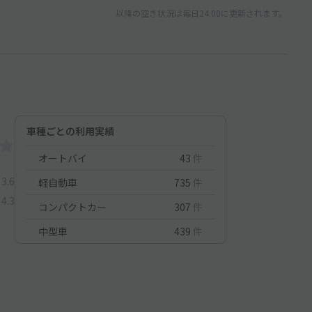
以降の空き状況は毎日24:00に更新されます。
車種ごとの利用実績
オートバイ
43
件
3.6
軽自動車
735
件
4.3
コンパクトカー
307
件
中型車
439
件