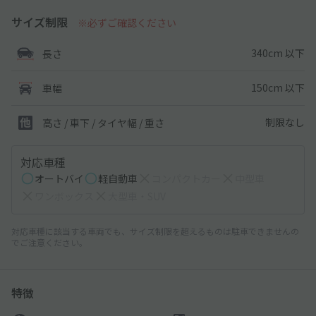
サイズ制限
※必ずご確認ください
340cm 以下
長さ
150cm 以下
車幅
制限なし
高さ / 車下 / タイヤ幅 /
重さ
対応車種
オートバイ
軽自動車
コンパクトカー
中型車
ワンボックス
大型車・SUV
対応車種に該当する車両でも、サイズ制限を超えるものは駐車できませんの
でご注意ください。
特徴