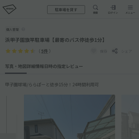
駐車場を貸す
検索
ログイン
メニュー
個人管理
浜甲子園旗竿駐車場【最寄のバス停徒歩1分】
（
5件
）
保存
シェア
写真・地図
詳細情報
日時の指定
レビュー
甲子園球場/ららぽーと徒歩15分！24時間利用可