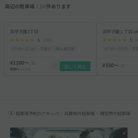
周辺の駐車場：
10
件あります
浜甲子園3丁目
浜甲子園１丁目 ak
5
（1件）
5
（
07:00〜21:00
平置き
再入庫可能
07:00〜23:59
平
¥1200〜
/日
¥550〜
/日
詳しく見る
¥60〜
/15分
駐車場予約のアキッパ
兵庫県の駐車場
西宮市の駐車場