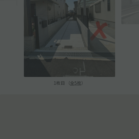
1
枚目 （
全
5
枚
）