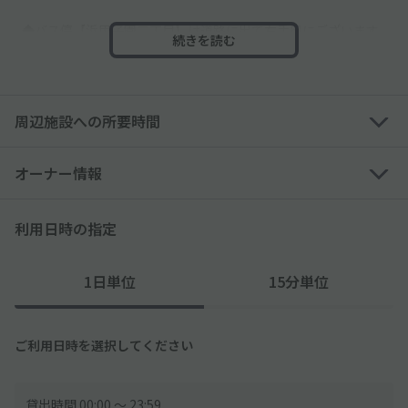
◆バス停【浜甲子園二丁目】は道路に出て右手奥にございます。
続きを読む
球場やららぽーとの行き帰りや、お子様連れのユーザーにも使い
勝手が良いかと。(球場やららぽまで1.5kmほどなので、徒歩で
も問題ない距離です)
周辺施設への所要時間
◆前面道路は広いですが、入出庫の際は通行人等に十分お気をつ
けください。
オーナー情報
◆住宅地になりますので、「アイドリングや騒音」のご配慮ご協
力をよろしくお願いいたします。
利用日時の指定
1日単位
15分単位
ご利用日時を選択してください
貸出時間 00:00 〜 23:59