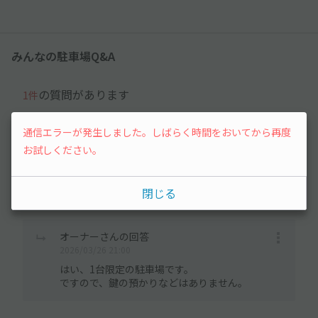
みんなの駐車場Q&A
の質問があります
1件
通信エラーが発生しました。しばらく時間をおいてから再度
user_afa3a7さん
お試しください。
2026/03/26 19:59
駐車場は1台停める用の駐車場ですか？
駐車場が縦長のようですが、他のお客さんも停めたりして 縦
閉じる
列になる場合鍵を預けたりしないといけないですか？
オーナーさんの回答
2026/03/26 21:00
はい、1台限定の駐車場です。
ですので、鍵の預かりなどはありません。