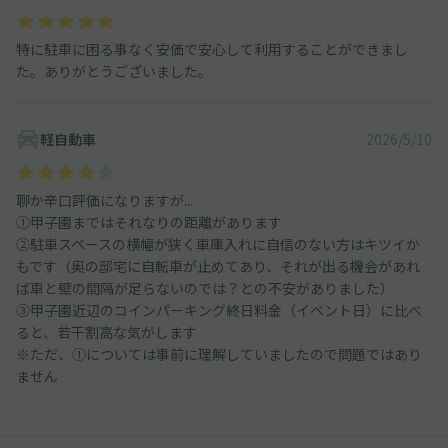
特に駐車に困る事なく安価で安心して利用することができまし
た。ありがとうございました。
軽自動車
2026/5/10
聊か辛口評価になりますが...
①甲子園まではそれなりの距離があります
②駐車スペースの横幅が狭く車庫入れに自信のない方はキツイか
もです（奥の邸宅に自転車が止めてあり、それが出る機会があれ
ば車と壁の間隔が足らないのでは？との不安がありました）
③甲子園近辺のコインパーキング終日料金（イベント日）に比べ
ると、若干割高な気がします
※ただ、①については事前に理解していましたので問題ではあり
ません