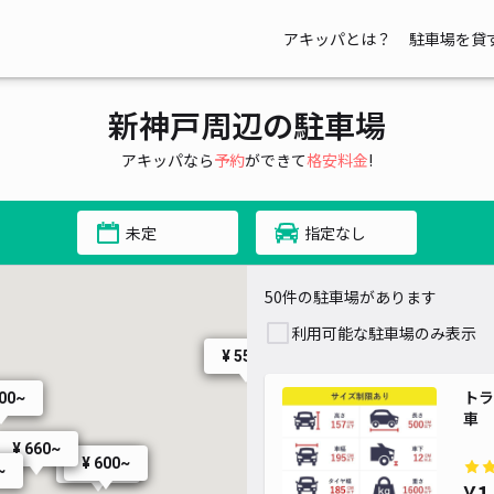
アキッパとは？
駐車場を貸
新神戸周辺の駐車場
アキッパなら
予約
ができて
格安料金
!
¥ 570~
¥ 500~
¥ 460~
未定
指定なし
50件の駐車場があります
¥ 2,100~
利用可能な駐車場のみ表示
¥ 550~
トラ
600~
車
¥ 660~
¥ 600~
¥ 600~
~