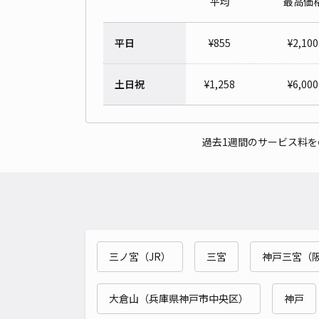
平均
最高価
平日
¥
855
¥
2,100
土日祝
¥
1,258
¥
6,000
過去1週間のサービス料
三ノ宮（JR）
三宮
神戸三宮（
大倉山（兵庫県神戸市中央区）
神戸