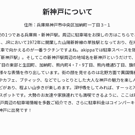
¥6
新神戸について
時間
住所：兵庫県神戸市中央区加納町一丁目３−１
貸出
駅の1つである兵庫県・新神戸駅。周辺に駐車場をお探しの方はこちらで
、JRにおいて1972年に開業した山陽新幹線の単独駅となっており、
長さ
車で向かえるのが一番ラクチンですよね。akippaでは駐車スペース
対応
「新神戸駅」。そしてこの新神戸駅周辺の地域名を新神戸というだけで
丁目の東部と生田町、加納町、熊内町4・7・9丁目、熊内橋通5丁目、
様々な表情を作り出しています。街の顔を見せるのは北野方面で異国情
やカフェ、ブティック、などでしっとりとした大人な神戸の魅力を楽しん
どがあり、程よい山歩きが楽しめます。深呼吸をしてみれば、すーっと
スポットです。大勢のお友達や家族連れでも満喫できるように、ここは
二宮
新神戸周辺の駐車場情報を多数ご紹介でき、さらに駐車料金はコインパー
神戸に出発です！
¥7
時間