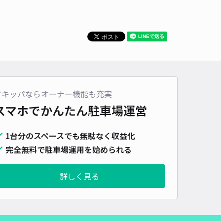
時間
24時間営業
タイプ
平置き
再入庫
可
430cm 以下
車幅
180cm 以下
高さ
制限なし
車種
オートバイ
軽自動車
コンパクトカー
中型車
ワンボックス
大型車・SUV
詳細へ
アキッパならオーナー機能も充実
スマホでかんたん
駐車場運営
ガレージ
新神戸まで徒歩 11分
1台分のスペースでも無駄なく収益化
4
/ 24件
90〜
完全無料で駐車場運用を始められる
/ 日
¥55〜 / 15分
貸し可
詳しく見る
時間
24時間営業
タイプ
平置き
再入庫
可
480cm 以下
車幅
200cm 以下
高さ
185cm 以下