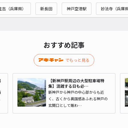
住吉（兵庫県）
新長田
神戸空港駅
妙法寺（兵庫
神戸
¥6
時間
おすすめ記事
貸出
でもっと見る
長さ
対応
場
【新神戸駅周辺の大型駐車場特
集】混雑する日も必…
西
新神戸から神戸の中心部からも近
電
く、古くから異国感あふれる神戸の
玄関口として賑わ…
新神