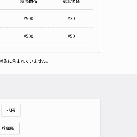
最高価格
最安価格
車種
オートバイ
軽自動車
コンパクトカー
中型車
ワンボックス
大型車・SUV
¥
500
¥
30
詳細へ
¥
500
¥
50
通7丁目福山邸[akippa]駐車場
新神戸まで徒歩 14分
4.1
/ 7件
対象に含まれていません。
00〜
/ 日
¥50〜 / 15分
貸し可
時間
24時間営業
タイプ
平置き
再入庫
可
430cm 以下
車幅
170cm 以下
高さ
制限なし
花隈
車種
オートバイ
軽自動車
コンパクトカー
中型車
ワンボックス
大型車・SUV
兵庫駅
詳細へ