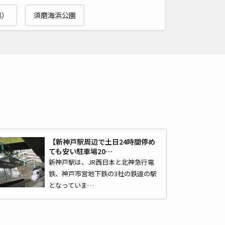
県）
須磨海浜公園
市中央区7-2駐車場
新神戸まで徒歩 15分
4.5
/ 26件
00〜
/ 日
¥60〜 / 15分
貸し可
時間
24時間営業
タイプ
平置き
再入庫
可
460cm 以下
車幅
180cm 以下
高さ
230cm 以下
車種
オートバイ
軽自動車
コンパクトカー
中型車
ワンボックス
大型車・SUV
【新神戸駅周辺で土日24時間停め
ても安い駐車場20…
新神戸駅は、JR西日本と北神急行電
詳細へ
鉄、神戸市営地下鉄の3社の鉄道の駅
となっていま…
戸駅近2-24駐車場
新神戸まで徒歩 13分