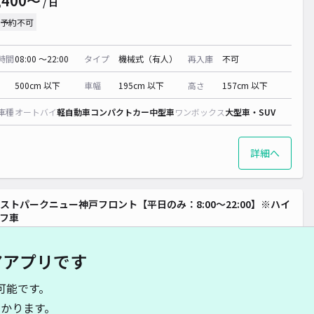
,400〜
/ 日
予約不可
¥ 500~
時間
08:00 〜22:00
タイプ
機械式（有人）
再入庫
不可
500cm 以下
車幅
195cm 以下
高さ
157cm 以下
車種
オートバイ
軽自動車
コンパクトカー
中型車
ワンボックス
大型車・SUV
詳細へ
ストパークニュー神戸フロント【平日のみ：8:00～22:00】※ハイ
フ車
新神戸まで徒歩 4分
4
/ 1件
アアプリです
,400〜
/ 日
可能です。
予約不可
かります。