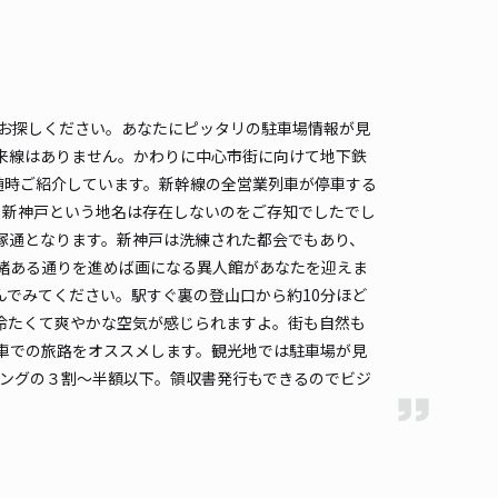
4.4
/ 28件
60〜
/ 日
¥70〜 / 15分
貸し可
時間
24時間営業
タイプ
平置き
再入庫
可
お探しください。あなたにピッタリの駐車場情報が見
在来線はありません。かわりに中心市街に向けて地下鉄
500cm 以下
車幅
220cm 以下
高さ
180cm 以下
を随時ご紹介しています。新幹線の全営業列車が停車する
車種
オートバイ
軽自動車
コンパクトカー
中型車
ワンボックス
大型車・SUV
、新神戸という地名は存在しないのをご存知でしたでし
旗塚通となります。新神戸は洗練された都会でもあり、
緒ある通りを進めば画になる異人館があなたを迎えま
詳細へ
でみてください。駅すぐ裏の登山口から約10分ほど
冷たくて爽やかな空気が感じられますよ。街も自然も
車での旅路をオススメします。観光地では駐車場が見
町2丁目山本邸[akippa]駐車場
キングの３割〜半額以下。領収書発行もできるのでビジ
新神戸まで徒歩 11分
4.3
/ 26件
00〜
/ 日
¥70〜 / 15分
貸し可