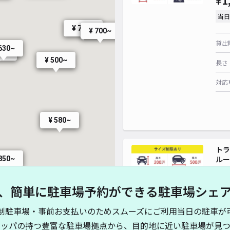
¥1
当日
¥ 700~
¥ 700~
貸出
630~
90~
¥ 500~
長さ
対応
¥ 580~
トラ
ルー
850~
、簡単に駐車場予約ができる駐車場シェ
¥1
制駐車場・事前お支払いのためスムーズにご利用当日の駐車が
当日
¥ 800~
キッパの持つ豊富な駐車場拠点から、目的地に近い駐車場が見つ