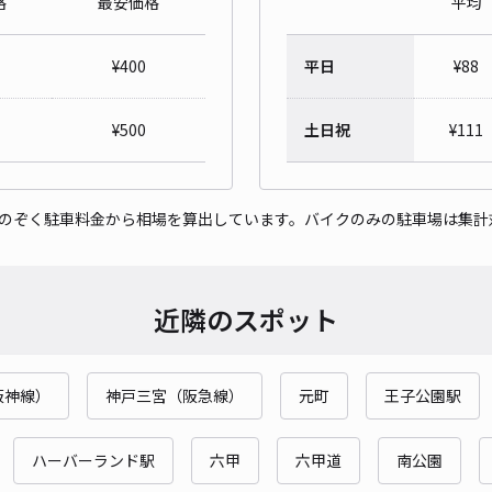
格
最安価格
平均
対応
¥
400
平日
¥
88
¥
500
土日祝
¥
111
野崎
をのぞく駐車料金から相場を算出しています。バイクのみの駐車場は集計
¥6
時間
近隣のスポット
貸出
長さ
阪神線）
神戸三宮（阪急線）
元町
王子公園駅
対応
ハーバーランド駅
六甲
六甲道
南公園