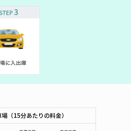
時間
08:00 〜22:00
タイプ
機械式（有人）
再入庫
不可
500cm 以下
車幅
195cm 以下
高さ
200cm 以下
車種
オートバイ
軽自動車
コンパクトカー
中型車
ワンボックス
大型車・SUV
詳細へ
戸駅近屋根付き駐車場
新神戸まで徒歩 9分
4.6
/ 36件
90〜
/ 日
¥83〜 / 15分
貸し可
時間
24時間営業
タイプ
平置き
再入庫
可
車場（15分あたりの料金）
480cm 以下
車幅
180cm 以下
高さ
200cm 以下