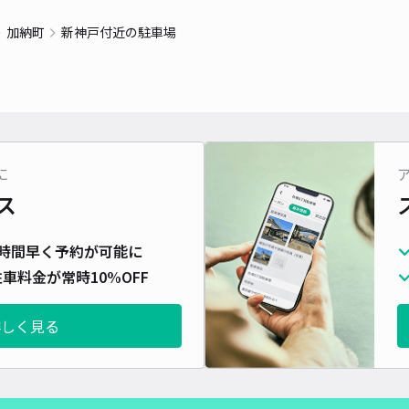
貸出
加納町
新神戸付近の駐車場
長さ
対応
に
ス
萩原
時間早く予約が可能に
¥9
車料金が常時10%OFF
時間
詳しく見る
貸出
長さ