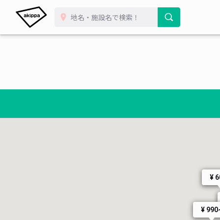
¥ 
¥ 990