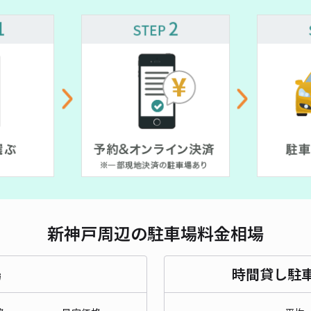
貸出
長さ
対応
新神
¥9
時間
新神戸周辺の駐車場料金相場
貸出
場
時間貸し駐
長さ