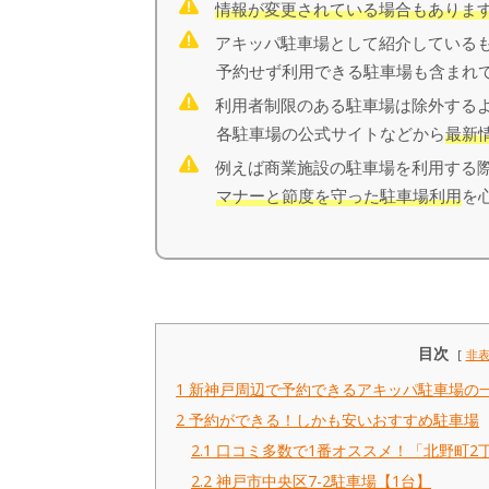
情報が変更されている場合もありま
アキッパ駐車場として紹介しているも
予約せず利用できる駐車場も含まれて
利用者制限のある駐車場は除外するよ
各駐車場の公式サイトなどから
最新
例えば商業施設の駐車場を利用する際
マナーと節度を守った駐車場利用
を
目次
非
1
新神戸周辺で予約できるアキッパ駐車場の
2
予約ができる！しかも安いおすすめ駐車場
2.1
口コミ多数で1番オススメ！「北野町2丁目A
2.2
神戸市中央区7-2駐車場【1台】