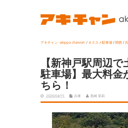
アキチャン -akippa channel-
/
オススメ駐車場
/
関西
/
【新神戸駅周辺で
駐車場】最大料金
ちら！
2026/04/15
兵庫
黒崎 茉莉