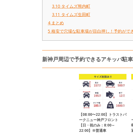
3.10
タイムズ熊内町
3.11
タイムズ生田町
4
まとめ
5
格安で穴場な駐車場が目白押し！予約がで
新神戸周辺で予約できるアキッパ駐車
【08:00〜22:00】トラストパ
ークニュー神戸フロント
【日・祝のみ：8:00～
22:00】※普通車