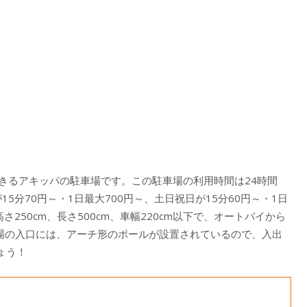
きるアキッパの駐車場です。この駐車場の利用時間は24時間
5分70円～・1日最大700円～、土日祝日が15分60円～・1日
250cm、長さ500cm、車幅220cm以下で、オートバイから
車場の入口には、アーチ形のポールが設置されているので、入出
ょう！