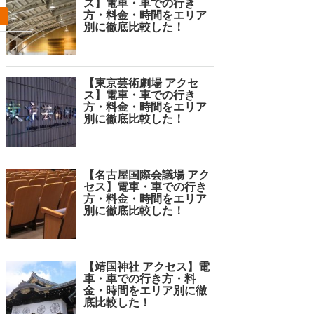
ス】電車・車での行き
方・料金・時間をエリア
予約する
予約する
別に徹底比較した！
9分
11分
9分
日貸し・時間貸し
日貸し・時間貸し
日
【東京芸術劇場 アクセ
ス】電車・車での行き
¥990〜/日¥83〜/15分
¥990〜/日¥55〜/15分
¥6
方・料金・時間をエリア
別に徹底比較した！
4.6
（36件）
4
（24件）
3.8
平置き
平置き
平
【名古屋国際会議場 アク
セス】電車・車での行き
方・料金・時間をエリア
別に徹底比較した！
【靖国神社 アクセス】電
車・車での行き方・料
金・時間をエリア別に徹
底比較した！