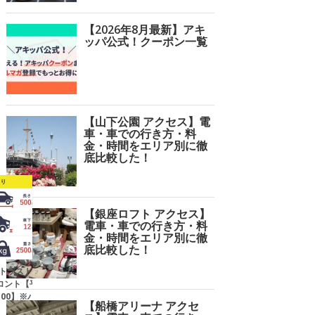
【2026年8月最新】アキ
ッパ公式！クーポン一覧
【山下公園 アクセス】電
車・車での行き方・料
金・時間をエリア別に徹
底比較した！
【銀座ロフト アクセス】
電車・車での行き方・料
金・時間をエリア別に徹
底比較した！
0】トラストパ
【24時間営業】新神戸駅近屋
【24時間営業】萩原ガレージ
【2
ロント【平
根付き駐車場
佐々
:00】※ハ
【船橋アリーナ アクセ