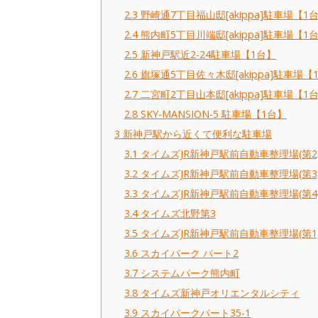
2.3
野崎通7丁目福山邸[akippa]駐車場【1
2.4
熊内町5丁目川端邸[akippa]駐車場【1
2.5
新神戸駅近2-24駐車場【1台】
2.6
旗塚通5丁目佐々木邸[akippa]駐車場【
2.7
二宮町2丁目山本邸[akippa]駐車場【1
2.8
SKY-MANSION-5 駐車場【1台】
3
新神戸駅から近くて便利な駐車場
3.1
タイムズJR新神戸駅前自動車整理場(第2
3.2
タイムズJR新神戸駅前自動車整理場(第3
3.3
タイムズJR新神戸駅前自動車整理場(第4
3.4
タイムズ北野第3
3.5
タイムズJR新神戸駅前自動車整理場(第1
3.6
スカイパーク パート2
3.7
システムパーク熊内町
3.8
タイムズ新神戸オリエンタルシティ
3.9
スカイパークパート35-1