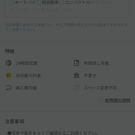
オートバイ
軽自動車
コンパクトカー
中型車
ワンボックス
大型車・SUV
対応車種に該当する車両でも、サイズ制限を超えるものは駐車できませんの
でご注意ください。
特徴
24時間営業
時間貸し可能
当日最大料金
平置き
再入庫可能
スペース変更不可
各特徴の説明
注意事項
●写真や条件をよくご確認の上ご利用ください。