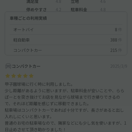
満足度
4.8
立地
4.6
停めやすさ
4.2
駐車料金
4.8
車種ごとの利用実績
オートバイ
8
件
軽自動車
388
件
コンパクトカー
215
件
コンパクトカー
2025/3/9
甲子園球場に行く時に利用しました。
少し距離があるように思いますが、駐車料金が安いことや、らら
ぽーとを突き抜けてお店を見ながら球場まで行き帰りできるの
で、それほど距離を感じずに移動できました。
駐車場はコンパクトカーであれば十分ですが、長さがあると出し
入れしにくいと思います。
普通のお宅の駐車場なので、隣家などにも少し気を使いますが、1
日止めさせて頂き助かりました！