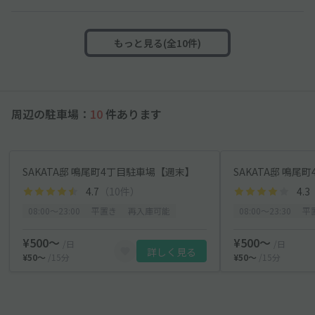
もっと見る(全10件)
周辺の駐車場：
10
件あります
SAKATA邸 鳴尾町4丁目駐車場【週末】
SAKATA邸 鳴
4.7
（10件）
4.3
08:00〜23:00
平置き
再入庫可能
08:00〜23:30
平
¥500〜
¥500〜
/日
/日
詳しく見る
¥50〜
/15分
¥50〜
/15分