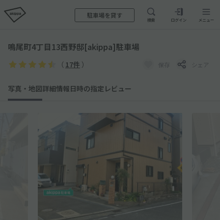
駐車場を貸す
検索
ログイン
メニュー
鳴尾町4丁目13西野邸[akippa]駐車場
（
17件
）
保存
シェア
写真・地図
詳細情報
日時の指定
レビュー