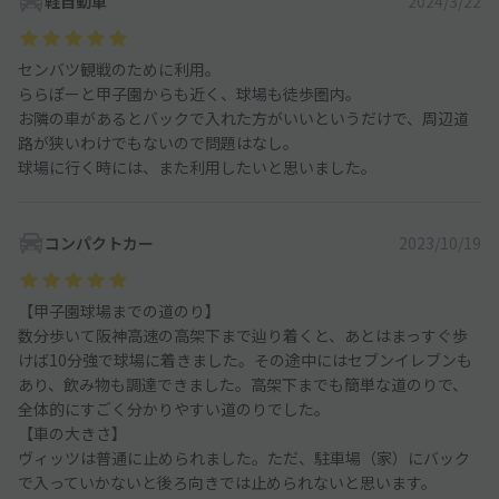
軽自動車
2024/3/22
センバツ観戦のために利用。
ららぽーと甲子園からも近く、球場も徒歩圏内。
お隣の車があるとバックで入れた方がいいというだけで、周辺道
路が狭いわけでもないので問題はなし。
球場に行く時には、また利用したいと思いました。
コンパクトカー
2023/10/19
【甲子園球場までの道のり】
数分歩いて阪神高速の高架下まで辿り着くと、あとはまっすぐ歩
けば10分強で球場に着きました。その途中にはセブンイレブンも
あり、飲み物も調達できました。高架下までも簡単な道のりで、
全体的にすごく分かりやすい道のりでした。
【車の大きさ】
ヴィッツは普通に止められました。ただ、駐車場（家）にバック
で入っていかないと後ろ向きでは止められないと思います。