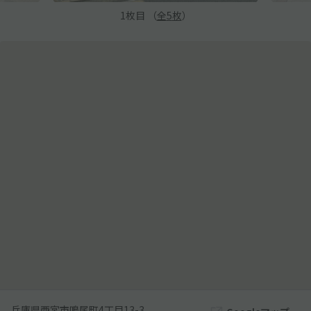
1
枚目 （
全
5
枚
）
兵庫県西宮市鳴尾町4丁目13-3