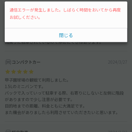
通信エラーが発生しました。しばらく時間をおいてから再度
お試しください。
コンパクトカー
2024/11/4
閉じる
戸建てのガレージに停める形式になりますが
両隣りに駐車されているので停めにくさはあります。
コンパクトカー
2024/3/27
甲子園球場の観戦て利用しました。
1.5Lのミニバンです。
バックで入っていって駐車する際、右寄りにしないと左側に階段
がありますので少し注意が必要です。
目的地までの距離、料金ともに大満足です。
また機会がありましたら利用させていただきたいと思います。