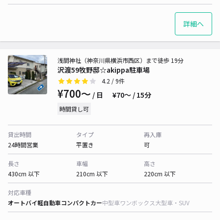
詳細へ
浅間神社（神奈川県横浜市西区）まで徒歩 19分
沢渡59牧野邸☆akippa駐車場
4.2
/ 9件
¥700〜
/ 日
¥70〜 / 15分
時間貸し可
貸出時間
タイプ
再入庫
24時間営業
平置き
可
長さ
車幅
高さ
430cm 以下
210cm 以下
220cm 以下
対応車種
オートバイ
軽自動車
コンパクトカー
中型車
ワンボックス
大型車・SUV