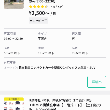
のみ 9:00~22:30】
4.6
/ 53件
¥2,500〜
/ 日
当日予約不可
貸出時間
タイプ
再入庫
09:00 〜22:30
平置き
可
長さ
車幅
高さ
505cm 以下
185cm 以下
230cm 以下
対応車種
オートバイ
軽自動車
コンパクトカー
中型車
ワンボックス
大型車・SUV
詳細へ
浅間神社（神奈川県横浜市西区）まで徒歩 18分
エキニア横浜駐車場【二段式：下】【土日祝の
み：8:00～23:00】