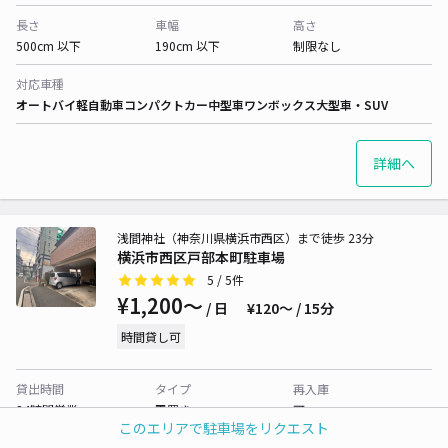
長さ
車幅
高さ
500cm 以下
190cm 以下
制限なし
対応車種
オートバイ
軽自動車
コンパクトカー
中型車
ワンボックス
大型車・SUV
詳細へ
浅間神社（神奈川県横浜市西区）まで徒歩 23分
横浜市西区戸部本町駐車場
5
/ 5件
¥1,200〜
/ 日
¥120〜 / 15分
時間貸し可
貸出時間
タイプ
再入庫
24時間営業
平置き
可
このエリアで駐車場をリクエスト
長さ
車幅
高さ