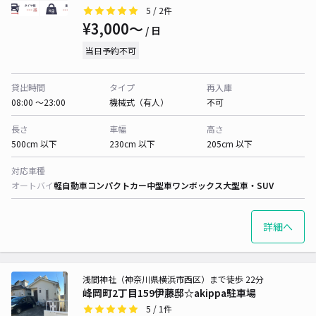
5
/ 2件
¥3,000〜
/ 日
当日予約不可
貸出時間
タイプ
再入庫
08:00 〜23:00
機械式（有人）
不可
長さ
車幅
高さ
500cm 以下
230cm 以下
205cm 以下
対応車種
オートバイ
軽自動車
コンパクトカー
中型車
ワンボックス
大型車・SUV
詳細へ
浅間神社（神奈川県横浜市西区）まで徒歩 22分
峰岡町2丁目159伊藤邸☆akippa駐車場
5
/ 1件