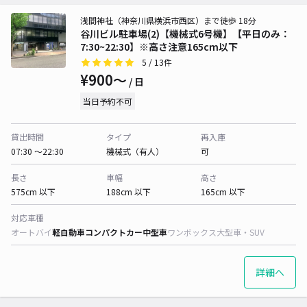
浅間神社（神奈川県横浜市西区）まで徒歩 18分
谷川ビル駐車場(2)【機械式6号機】【平日のみ：
7:30~22:30】※高さ注意165cm以下
5
/ 13件
¥900〜
/ 日
当日予約不可
貸出時間
タイプ
再入庫
07:30 〜22:30
機械式（有人）
可
長さ
車幅
高さ
575cm 以下
188cm 以下
165cm 以下
対応車種
オートバイ
軽自動車
コンパクトカー
中型車
ワンボックス
大型車・SUV
詳細へ