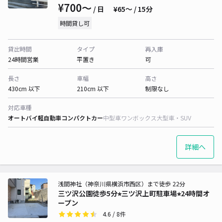
¥700〜
/ 日
¥65〜 / 15分
時間貸し可
貸出時間
タイプ
再入庫
24時間営業
平置き
可
長さ
車幅
高さ
430cm 以下
210cm 以下
制限なし
対応車種
オートバイ
軽自動車
コンパクトカー
中型車
ワンボックス
大型車・SUV
詳細へ
浅間神社（神奈川県横浜市西区）まで徒歩 22分
三ツ沢公園徒歩5分⭐︎三ツ沢上町駐車場⭐︎24時間オ
ープン
4.6
/ 8件