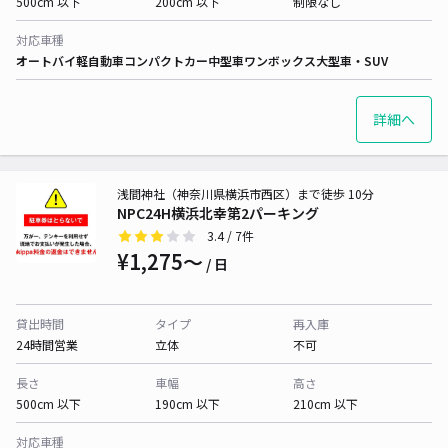
500cm 以下
200cm 以下
制限なし
対応車種
オートバイ
軽自動車
コンパクトカー
中型車
ワンボックス
大型車・SUV
詳細へ
浅間神社（神奈川県横浜市西区）まで徒歩 10分
NPC24H横浜北幸第2パーキング
3.4
/ 7件
¥1,275〜
/ 日
貸出時間
タイプ
再入庫
24時間営業
立体
不可
長さ
車幅
高さ
500cm 以下
190cm 以下
210cm 以下
対応車種