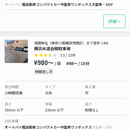
オートバイ
軽自動車
コンパクトカー
中型車
ワンボックス
大型車・SUV
詳細へ
浅間神社（神奈川県横浜市西区）まで徒歩 14分
横浜水道会館駐車場
3.5
/ 15件
¥980〜
/ 日
¥98〜 / 15分
時間貸し可
貸出時間
タイプ
再入庫
24時間営業
立体
可
長さ
車幅
高さ
500cm 以下
230cm 以下
制限なし
対応車種
オートバイ
軽自動車
コンパクトカー
中型車
ワンボックス
大型車・SUV