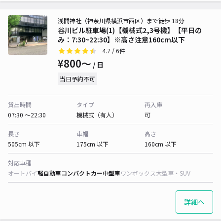
浅間神社（神奈川県横浜市西区）まで徒歩 18分
谷川ビル駐車場(1)【機械式2,3号機】【平日の
み：7:30~22:30】※高さ注意160cm以下
4.7
/ 6件
¥800〜
/ 日
当日予約不可
貸出時間
タイプ
再入庫
07:30 〜22:30
機械式（有人）
可
長さ
車幅
高さ
505cm 以下
175cm 以下
160cm 以下
対応車種
オートバイ
軽自動車
コンパクトカー
中型車
ワンボックス
大型車・SUV
詳細へ