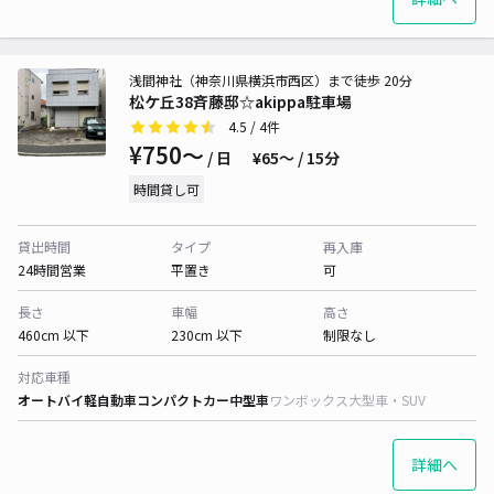
浅間神社（神奈川県横浜市西区）まで徒歩 20分
松ケ丘38斉藤邸☆akippa駐車場
4.5
/ 4件
¥750〜
/ 日
¥65〜 / 15分
時間貸し可
貸出時間
タイプ
再入庫
24時間営業
平置き
可
長さ
車幅
高さ
460cm 以下
230cm 以下
制限なし
対応車種
オートバイ
軽自動車
コンパクトカー
中型車
ワンボックス
大型車・SUV
詳細へ