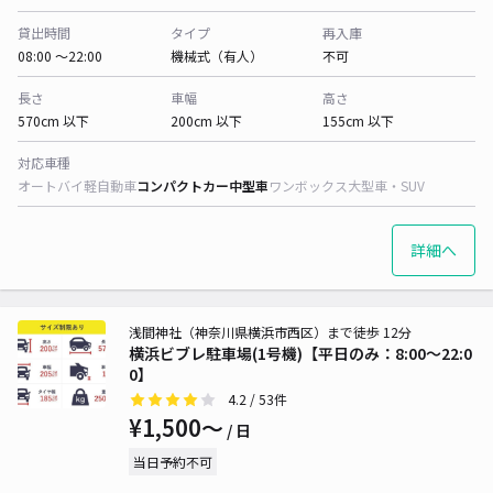
貸出時間
タイプ
再入庫
08:00 〜22:00
機械式（有人）
不可
長さ
車幅
高さ
570cm 以下
200cm 以下
155cm 以下
対応車種
オートバイ
軽自動車
コンパクトカー
中型車
ワンボックス
大型車・SUV
詳細へ
浅間神社（神奈川県横浜市西区）まで徒歩 12分
横浜ビブレ駐車場(1号機)【平日のみ：8:00～22:0
0】
4.2
/ 53件
¥1,500〜
/ 日
当日予約不可