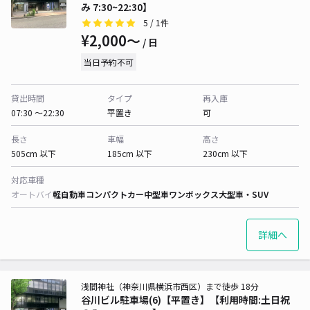
み 7:30~22:30】
5
/ 1件
¥2,000〜
/ 日
当日予約不可
貸出時間
タイプ
再入庫
07:30 〜22:30
平置き
可
長さ
車幅
高さ
505cm 以下
185cm 以下
230cm 以下
対応車種
オートバイ
軽自動車
コンパクトカー
中型車
ワンボックス
大型車・SUV
詳細へ
浅間神社（神奈川県横浜市西区）まで徒歩 18分
谷川ビル駐車場(6)【平置き】【利用時間:土日祝