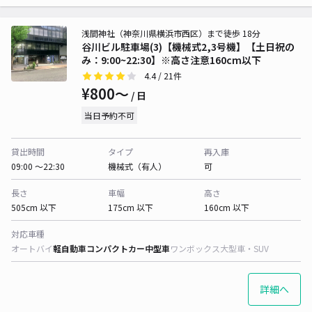
浅間神社（神奈川県横浜市西区）まで徒歩 18分
谷川ビル駐車場(3)【機械式2,3号機】【土日祝の
み：9:00~22:30】※高さ注意160cm以下
4.4
/ 21件
¥800〜
/ 日
当日予約不可
貸出時間
タイプ
再入庫
09:00 〜22:30
機械式（有人）
可
長さ
車幅
高さ
505cm 以下
175cm 以下
160cm 以下
対応車種
オートバイ
軽自動車
コンパクトカー
中型車
ワンボックス
大型車・SUV
詳細へ