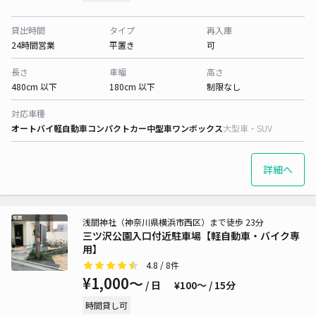
貸出時間
タイプ
再入庫
24時間営業
平置き
可
長さ
車幅
高さ
480cm 以下
180cm 以下
制限なし
対応車種
オートバイ
軽自動車
コンパクトカー
中型車
ワンボックス
大型車・SUV
詳細へ
浅間神社（神奈川県横浜市西区）まで徒歩 23分
三ツ沢公園入口付近駐車場【軽自動車・バイク専
用】
4.8
/ 8件
¥1,000〜
/ 日
¥100〜 / 15分
時間貸し可