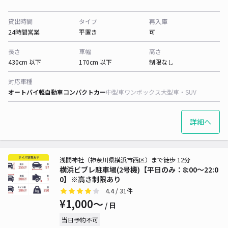
貸出時間
タイプ
再入庫
24時間営業
平置き
可
長さ
車幅
高さ
430cm 以下
170cm 以下
制限なし
対応車種
オートバイ
軽自動車
コンパクトカー
中型車
ワンボックス
大型車・SUV
詳細へ
浅間神社（神奈川県横浜市西区）まで徒歩 12分
横浜ビブレ駐車場(2号機)【平日のみ：8:00～22:0
0】※高さ制限あり
4.4
/ 31件
¥1,000〜
/ 日
当日予約不可