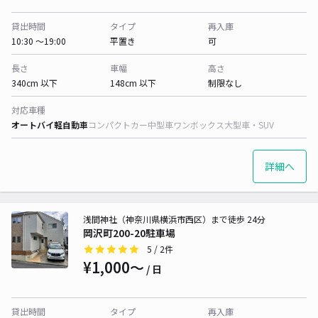
貸出時間
タイプ
再入庫
10:30 〜19:00
平置き
可
長さ
車幅
高さ
340cm 以下
148cm 以下
制限なし
対応車種
オートバイ
軽自動車
コンパクトカー
中型車
ワンボックス
大型車・SUV
詳細へ
浅間神社（神奈川県横浜市西区）まで徒歩 24分
岡沢町200-20駐車場
5
/ 2件
¥1,000〜
/ 日
貸出時間
タイプ
再入庫