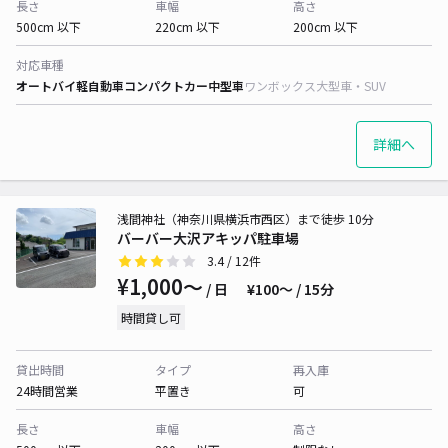
長さ
車幅
高さ
500cm 以下
220cm 以下
200cm 以下
対応車種
オートバイ
軽自動車
コンパクトカー
中型車
ワンボックス
大型車・SUV
詳細へ
浅間神社（神奈川県横浜市西区）まで徒歩 10分
バーバー大沢アキッパ駐車場
3.4
/ 12件
¥1,000〜
/ 日
¥100〜 / 15分
時間貸し可
貸出時間
タイプ
再入庫
24時間営業
平置き
可
長さ
車幅
高さ