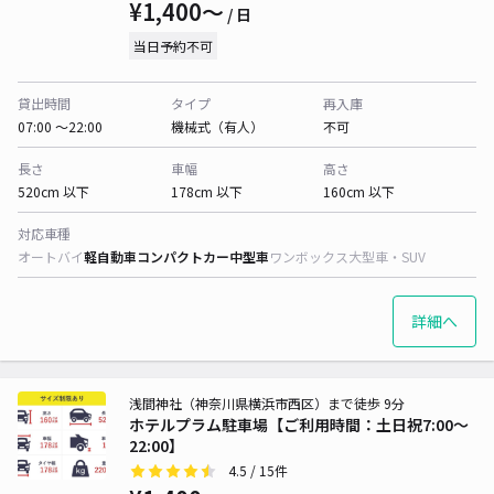
¥1,400〜
/ 日
当日予約不可
貸出時間
タイプ
再入庫
07:00 〜22:00
機械式（有人）
不可
長さ
車幅
高さ
520cm 以下
178cm 以下
160cm 以下
対応車種
オートバイ
軽自動車
コンパクトカー
中型車
ワンボックス
大型車・SUV
詳細へ
浅間神社（神奈川県横浜市西区）まで徒歩 9分
ホテルプラム駐車場【ご利用時間：土日祝7:00～
22:00】
4.5
/ 15件