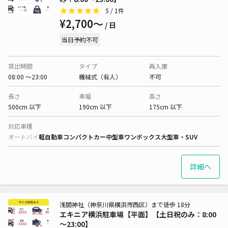
5
/ 1件
¥2,700〜
/ 日
当日予約不可
貸出時間
タイプ
再入庫
08:00 〜23:00
機械式（有人）
不可
長さ
車幅
高さ
500cm 以下
190cm 以下
175cm 以下
対応車種
オートバイ
軽自動車
コンパクトカー
中型車
ワンボックス
大型車・SUV
詳細へ
浅間神社（神奈川県横浜市西区）まで徒歩 18分
エキニア横浜駐車場【平面】【土日祝のみ：8:00
～23:00】