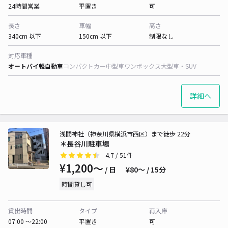
24時間営業
平置き
可
長さ
車幅
高さ
340cm 以下
150cm 以下
制限なし
対応車種
オートバイ
軽自動車
コンパクトカー
中型車
ワンボックス
大型車・SUV
詳細へ
浅間神社（神奈川県横浜市西区）まで徒歩 22分
＊長谷川駐車場
4.7
/ 51件
¥1,200〜
/ 日
¥80〜 / 15分
時間貸し可
貸出時間
タイプ
再入庫
07:00 〜22:00
平置き
可