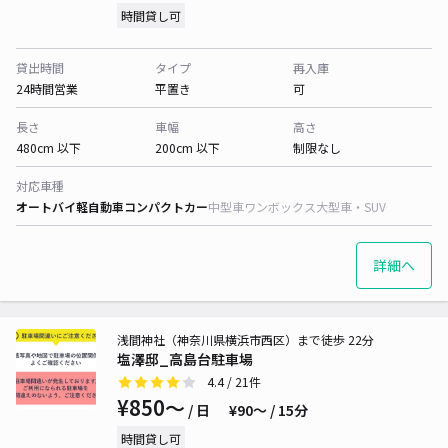
時間貸し可
貸出時間
タイプ
再入庫
24時間営業
平置き
可
長さ
車幅
高さ
480cm 以下
200cm 以下
制限なし
対応車種
オートバイ
軽自動車
コンパクトカー
中型車
ワンボックス
大型車・SUV
詳細へ
浅間神社（神奈川県横浜市西区）まで徒歩 22分
塩澤邸_高島台駐車場
4.4
/ 21件
¥850〜
/ 日
¥90〜 / 15分
時間貸し可