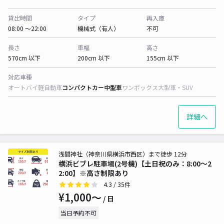
貸出時間
タイプ
再入庫
08:00 〜22:00
機械式（有人）
不可
長さ
車幅
高さ
570cm 以下
200cm 以下
155cm 以下
対応車種
オートバイ
軽自動車
コンパクトカー
中型車
ワンボックス
大型車・SUV
詳細へ
浅間神社（神奈川県横浜市西区）まで徒歩 12分
横浜ビブレ駐車場(2号機)【土日祝のみ：8:00～2
2:00】※高さ制限あり
4.3
/ 35件
¥1,000〜
/ 日
当日予約不可