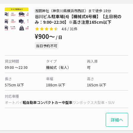
浅間神社（神奈川県横浜市西区）まで徒歩 18分
谷川ビル駐車場(4)【機械式6号機】【土日祝の
み：9:00~22:30】※高さ注意165cm以下
4.6
/ 31件
¥900〜
/ 日
当日予約不可
貸出時間
タイプ
再入庫
09:00 〜22:30
機械式（有人）
可
長さ
車幅
高さ
575cm 以下
188cm 以下
165cm 以下
対応車種
オートバイ
軽自動車
コンパクトカー
中型車
ワンボックス
大型車・SUV
詳細へ