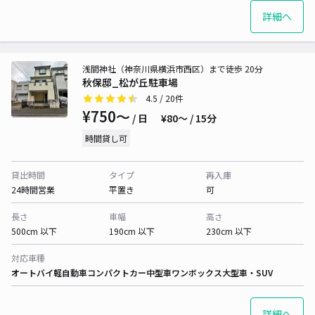
詳細へ
浅間神社（神奈川県横浜市西区）まで徒歩 20分
秋保邸_松が丘駐車場
4.5
/ 20件
¥750〜
/ 日
¥80〜 / 15分
時間貸し可
貸出時間
タイプ
再入庫
24時間営業
平置き
可
長さ
車幅
高さ
500cm 以下
190cm 以下
230cm 以下
対応車種
オートバイ
軽自動車
コンパクトカー
中型車
ワンボックス
大型車・SUV
詳細へ