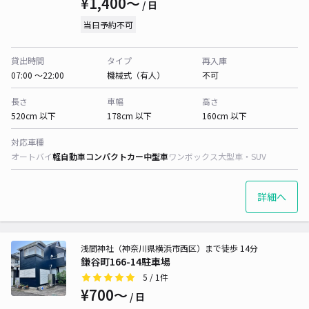
¥1,400〜
/ 日
当日予約不可
貸出時間
タイプ
再入庫
07:00 〜22:00
機械式（有人）
不可
長さ
車幅
高さ
520cm 以下
178cm 以下
160cm 以下
対応車種
オートバイ
軽自動車
コンパクトカー
中型車
ワンボックス
大型車・SUV
詳細へ
浅間神社（神奈川県横浜市西区）まで徒歩 14分
鎌谷町166-14駐車場
5
/ 1件
¥700〜
/ 日