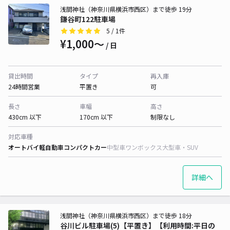
浅間神社（神奈川県横浜市西区）まで徒歩 19分
鎌谷町122駐車場
5
/ 1件
¥1,000〜
/ 日
貸出時間
タイプ
再入庫
24時間営業
平置き
可
長さ
車幅
高さ
430cm 以下
170cm 以下
制限なし
対応車種
オートバイ
軽自動車
コンパクトカー
中型車
ワンボックス
大型車・SUV
詳細へ
浅間神社（神奈川県横浜市西区）まで徒歩 18分
谷川ビル駐車場(5)【平置き】【利用時間:平日の