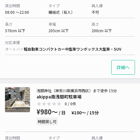
貸出時間
タイプ
再入庫
08:00 〜22:00
機械式（有人）
不可
長さ
車幅
高さ
570cm 以下
205cm 以下
200cm 以下
対応車種
オートバイ
軽自動車
コンパクトカー
中型車
ワンボックス
大型車・SUV
詳細へ
浅間神社（神奈川県横浜市西区）まで徒歩 15分
akippa南浅間町駐車場
0
/ 0件
¥980〜
/ 日
¥100〜 / 15分
時間貸し可
貸出時間
タイプ
再入庫