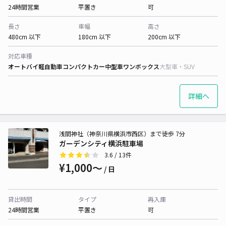
24時間営業
平置き
可
長さ
車幅
高さ
480cm 以下
180cm 以下
200cm 以下
対応車種
オートバイ
軽自動車
コンパクトカー
中型車
ワンボックス
大型車・SUV
詳細へ
浅間神社（神奈川県横浜市西区）まで徒歩 7分
ガーデンシティ横浜駐車場
3.6
/ 13件
¥1,000〜
/ 日
貸出時間
タイプ
再入庫
24時間営業
平置き
可