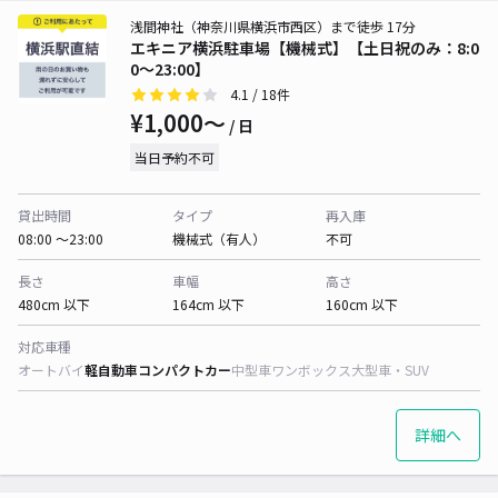
浅間神社（神奈川県横浜市西区）まで徒歩 17分
エキニア横浜駐車場【機械式】【土日祝のみ：8:0
0～23:00】
4.1
/ 18件
¥1,000〜
/ 日
当日予約不可
貸出時間
タイプ
再入庫
08:00 〜23:00
機械式（有人）
不可
長さ
車幅
高さ
480cm 以下
164cm 以下
160cm 以下
対応車種
オートバイ
軽自動車
コンパクトカー
中型車
ワンボックス
大型車・SUV
詳細へ