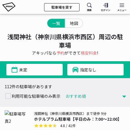
駐車場を貸す
検索
ログイン
メニュー
一覧
地図
浅間神社（神奈川県横浜市西区）周辺の駐
車場
アキッパなら
予約
ができて
格安料金
!
未定
指定なし
112件の駐車場があります
利用可能な駐車場のみ表示
浅間神社（神奈川県横浜市西区）まで徒歩 9分
ホテルプラム駐車場【平日のみ：7:00～22:00】
4.8
/ 41件