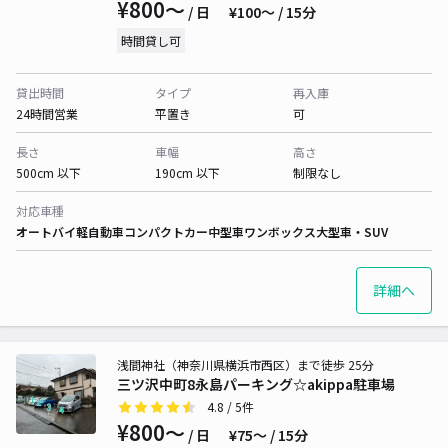
¥800〜
/ 日
¥100〜 / 15分
時間貸し可
貸出時間
タイプ
再入庫
24時間営業
平置き
可
長さ
車幅
高さ
500cm 以下
190cm 以下
制限なし
対応車種
オートバイ
軽自動車
コンパクトカー
中型車
ワンボックス
大型車・SUV
詳細へ
浅間神社（神奈川県横浜市西区）まで徒歩 25分
三ツ沢中町8永島パーキング☆akippa駐車場
4.8
/ 5件
¥800〜
/ 日
¥75〜 / 15分