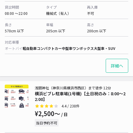
貸出時間
タイプ
再入庫
08:00 〜22:00
機械式（有人）
不可
長さ
車幅
高さ
570cm 以下
205cm 以下
200cm 以下
対応車種
オートバイ
軽自動車
コンパクトカー
中型車
ワンボックス
大型車・SUV
詳細へ
浅間神社（神奈川県横浜市西区）まで徒歩 12分
横浜ビブレ駐車場(1号機)【土日祝のみ：8:00～2
2:00】
4.4
/ 238件
¥2,500〜
/ 日
当日予約不可