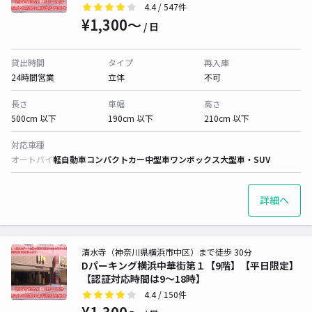
4.4
/ 547件
¥1,300〜
/ 日
貸出時間
タイプ
再入庫
24時間営業
立体
不可
長さ
車幅
高さ
500cm 以下
190cm 以下
210cm 以下
対応車種
オートバイ
軽自動車
コンパクトカー
中型車
ワンボックス
大型車・SUV
詳細へ
清水寺（神奈川県横浜市中区）まで徒歩 30分
Dパーキング横浜中華街第１【9階】【平日限定】
【認証対応時間は9～18時】
4.4
/ 150件