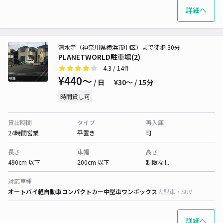
詳細へ
清水寺（神奈川県横浜市中区）まで徒歩 30分
PLANETWORLD駐車場(2)
4.3
/ 14件
¥440〜
/ 日
¥30〜 / 15分
時間貸し可
貸出時間
タイプ
再入庫
24時間営業
平置き
可
長さ
車幅
高さ
490cm 以下
200cm 以下
制限なし
対応車種
オートバイ
軽自動車
コンパクトカー
中型車
ワンボックス
大型車・SUV
詳細へ