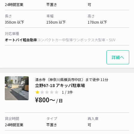
24時間営業
平置き
可
長さ
車幅
高さ
350cm 以下
150cm 以下
170cm 以下
対応車種
オートバイ
軽自動車
コンパクトカー
中型車
ワンボックス
大型車・SUV
詳細へ
清水寺（神奈川県横浜市中区）まで徒歩 11分
立野67-18 アキッパ駐車場
1
/ 3件
¥800〜
/ 日
貸出時間
タイプ
再入庫
24時間営業
平置き
可