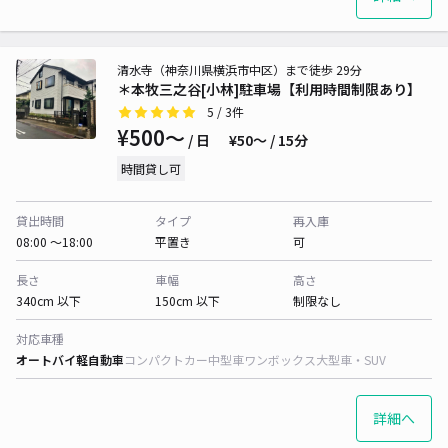
清水寺（神奈川県横浜市中区）まで徒歩 29分
＊本牧三之谷[小林]駐車場【利用時間制限あり】
5
/ 3件
¥500〜
/ 日
¥50〜 / 15分
時間貸し可
貸出時間
タイプ
再入庫
08:00 〜18:00
平置き
可
長さ
車幅
高さ
340cm 以下
150cm 以下
制限なし
対応車種
オートバイ
軽自動車
コンパクトカー
中型車
ワンボックス
大型車・SUV
詳細へ