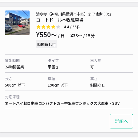
清水寺（神奈川県横浜市中区）まで徒歩 30分
コートドール本牧駐車場
4.4
/ 55件
¥550〜
/ 日
¥33〜 / 15分
時間貸し可
貸出時間
タイプ
再入庫
24時間営業
平置き
可
長さ
車幅
高さ
500cm 以下
190cm 以下
制限なし
対応車種
オートバイ
軽自動車
コンパクトカー
中型車
ワンボックス
大型車・SUV
詳細へ