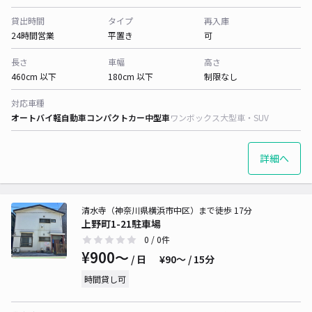
貸出時間
タイプ
再入庫
24時間営業
平置き
可
長さ
車幅
高さ
460cm 以下
180cm 以下
制限なし
対応車種
オートバイ
軽自動車
コンパクトカー
中型車
ワンボックス
大型車・SUV
詳細へ
清水寺（神奈川県横浜市中区）まで徒歩 17分
上野町1-21駐車場
0
/ 0件
¥900〜
/ 日
¥90〜 / 15分
時間貸し可