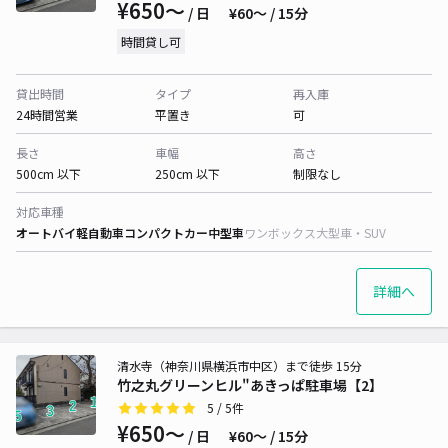
¥650〜
/ 日
¥60〜 / 15分
時間貸し可
貸出時間
タイプ
再入庫
24時間営業
平置き
可
長さ
車幅
高さ
500cm 以下
250cm 以下
制限なし
対応車種
オートバイ
軽自動車
コンパクトカー
中型車
ワンボックス
大型車・SUV
詳細へ
清水寺（神奈川県横浜市中区）まで徒歩 15分
竹之丸グリーンヒル"あきっぱ駐車場【2】
5
/ 5件
¥650〜
/ 日
¥60〜 / 15分