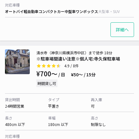
対応車種
オートバイ
軽自動車
コンパクトカー
中型車
ワンボックス
大型車・SUV
詳細へ
清水寺（神奈川県横浜市中区）まで徒歩 18分
※駐車場間違い注意※個人宅:寺久保駐車場
4.9
/ 8件
¥700〜
/ 日
¥50〜 / 15分
時間貸し可
貸出時間
タイプ
再入庫
24時間営業
平置き
可
長さ
車幅
高さ
480cm 以下
180cm 以下
制限なし
対応車種