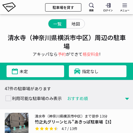
駐車場を貸す
検索
ログイン
メニュー
一覧
地図
清水寺（神奈川県横浜市中区）周辺の駐車
場
アキッパなら
予約
ができて
格安料金
!
未定
指定なし
47件の駐車場があります
利用可能な駐車場のみ表示
清水寺（神奈川県横浜市中区）まで徒歩 13分
竹之丸グリーンヒル"あきっぱ駐車場【3】
4.7
/ 13件