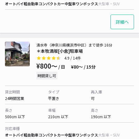
オートバイ
軽自動車
コンパクトカー
中型車
ワンボックス
大型車・SUV
詳細へ
清水寺（神奈川県横浜市中区）まで徒歩 16分
＊本牧満坂[小倉]駐車場
4.9
/ 14件
¥800〜
/ 日
¥80〜 / 15分
時間貸し可
貸出時間
タイプ
再入庫
24時間営業
平置き
可
長さ
車幅
高さ
500cm 以下
210cm 以下
190cm 以下
対応車種
オートバイ
軽自動車
コンパクトカー
中型車
ワンボックス
大型車・SUV