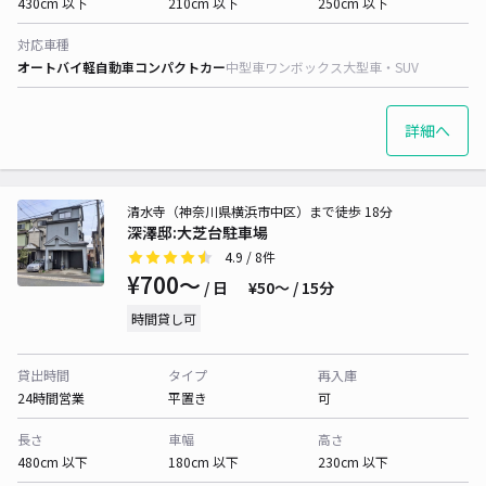
430cm 以下
210cm 以下
250cm 以下
対応車種
オートバイ
軽自動車
コンパクトカー
中型車
ワンボックス
大型車・SUV
詳細へ
清水寺（神奈川県横浜市中区）まで徒歩 18分
深澤邸:大芝台駐車場
4.9
/ 8件
¥700〜
/ 日
¥50〜 / 15分
時間貸し可
貸出時間
タイプ
再入庫
24時間営業
平置き
可
長さ
車幅
高さ
480cm 以下
180cm 以下
230cm 以下