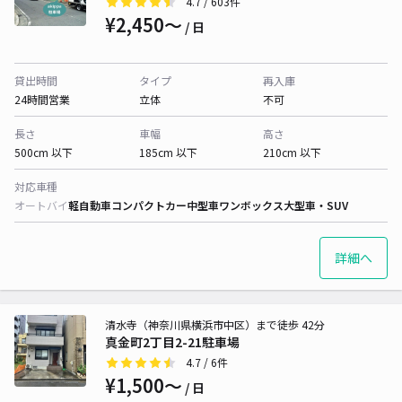
4.7
/ 603件
¥2,450〜
/ 日
貸出時間
タイプ
再入庫
24時間営業
立体
不可
長さ
車幅
高さ
500cm 以下
185cm 以下
210cm 以下
対応車種
オートバイ
軽自動車
コンパクトカー
中型車
ワンボックス
大型車・SUV
詳細へ
清水寺（神奈川県横浜市中区）まで徒歩 42分
真金町2丁目2-21駐車場
4.7
/ 6件
¥1,500〜
/ 日