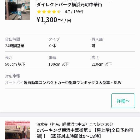
ダイレクトパーク横浜元町中華街
4.7
/ 199件
¥1,300〜
/ 日
貸出時間
タイプ
再入庫
24時間営業
立体
可
長さ
車幅
高さ
500cm 以下
190cm 以下
210cm 以下
対応車種
オートバイ
軽自動車
コンパクトカー
中型車
ワンボックス
大型車・SUV
詳細へ
清水寺（神奈川県横浜市中区）まで徒歩 30分
Dパーキング横浜中華街第１【屋上階(全日予約可
能) 】【認証対応時間は9～18時】