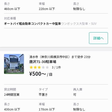
長さ
車幅
高さ
460cm 以下
220cm 以下
制限なし
対応車種
オートバイ
軽自動車
コンパクトカー
中型車
ワンボックス
大型車・SUV
詳細へ
清水寺（神奈川県横浜市中区）まで徒歩 23分
唐沢71-30駐車場
3
/ 1件
¥500〜
/ 日
貸出時間
タイプ
再入庫
24時間営業
平置き
可
長さ
車幅
高さ
430cm 以下
170cm 以下
制限なし