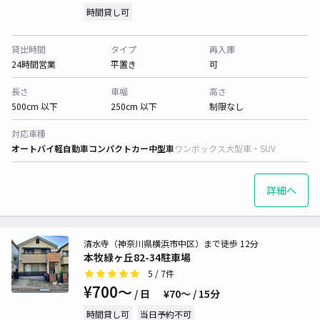
時間貸し可
貸出時間
タイプ
再入庫
24時間営業
平置き
可
長さ
車幅
高さ
500cm 以下
250cm 以下
制限なし
対応車種
オートバイ
軽自動車
コンパクトカー
中型車
ワンボックス
大型車・SUV
詳細へ
清水寺（神奈川県横浜市中区）まで徒歩 12分
本牧緑ヶ丘82-34駐車場
5
/ 7件
¥700〜
/ 日
¥70〜 / 15分
時間貸し可
当日予約不可