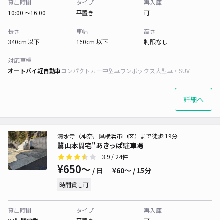
貸出時間
タイプ
再入庫
10:00 〜16:00
平置き
可
長さ
車幅
高さ
340cm 以下
150cm 以下
制限なし
対応車種
オートバイ
軽自動車
コンパクトカー
中型車
ワンボックス
大型車・SUV
詳細へ
清水寺（神奈川県横浜市中区）まで徒歩 19分
鷺山本間宅"あきっぱ駐車場
3.9
/ 24件
¥650〜
/ 日
¥60〜 / 15分
時間貸し可
貸出時間
タイプ
再入庫