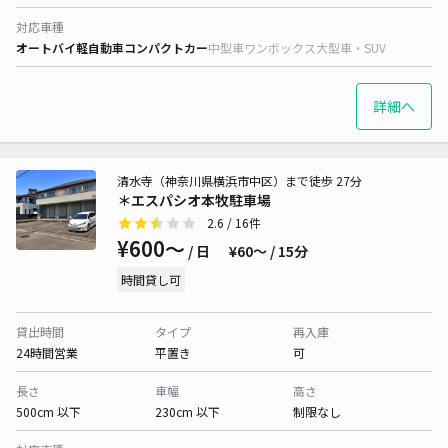
対応車種
オートバイ
軽自動車
コンパクトカー
中型車
ワンボックス
大型車・SUV
詳細へ
清水寺（神奈川県横浜市中区）まで徒歩 27分
＊エスパシオ本牧駐車場
2.6
/ 16件
¥600〜
/ 日
¥60〜 / 15分
時間貸し可
貸出時間
タイプ
再入庫
24時間営業
平置き
可
長さ
車幅
高さ
500cm 以下
230cm 以下
制限なし