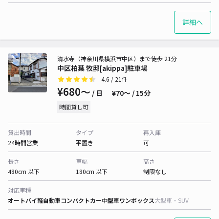
詳細へ
清水寺（神奈川県横浜市中区）まで徒歩 21分
中区柏葉 牧邸[akippa]駐車場
4.6
/ 21件
¥680〜
/ 日
¥70〜 / 15分
時間貸し可
貸出時間
タイプ
再入庫
24時間営業
平置き
可
長さ
車幅
高さ
480cm 以下
180cm 以下
制限なし
対応車種
オートバイ
軽自動車
コンパクトカー
中型車
ワンボックス
大型車・SUV