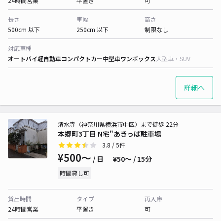
24時間営業
平置き
可
長さ
車幅
高さ
500cm 以下
250cm 以下
制限なし
対応車種
オートバイ
軽自動車
コンパクトカー
中型車
ワンボックス
大型車・SUV
詳細へ
清水寺（神奈川県横浜市中区）まで徒歩 22分
本郷町3丁目 N宅"あきっぱ駐車場
3.8
/ 5件
¥500〜
/ 日
¥50〜 / 15分
時間貸し可
貸出時間
タイプ
再入庫
24時間営業
平置き
可