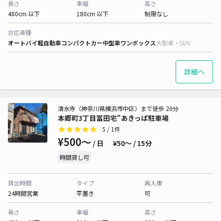
長さ
車幅
高さ
480cm 以下
180cm 以下
制限なし
対応車種
オートバイ
軽自動車
コンパクトカー
中型車
ワンボックス
大型車・SUV
詳細へ
清水寺（神奈川県横浜市中区）まで徒歩 20分
本郷町3丁目冨田宅"あきっぱ駐車場
5
/ 1件
¥500〜
/ 日
¥50〜 / 15分
時間貸し可
貸出時間
タイプ
再入庫
24時間営業
平置き
可
長さ
車幅
高さ