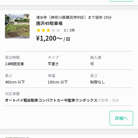
清水寺（神奈川県横浜市中区）まで徒歩 29分
唐沢45駐車場
3
/ 3件
¥1,200〜
/ 日
貸出時間
タイプ
再入庫
24時間営業
平置き
可
長さ
車幅
高さ
480cm 以下
180cm 以下
制限なし
対応車種
オートバイ
軽自動車
コンパクトカー
中型車
ワンボックス
大型車・SUV
詳細へ