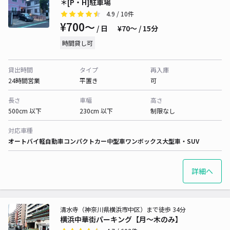
＊[P・H]駐車場
4.9
/ 10件
¥700〜
/ 日
¥70〜 / 15分
時間貸し可
貸出時間
タイプ
再入庫
24時間営業
平置き
可
長さ
車幅
高さ
500cm 以下
230cm 以下
制限なし
対応車種
オートバイ
軽自動車
コンパクトカー
中型車
ワンボックス
大型車・SUV
詳細へ
清水寺（神奈川県横浜市中区）まで徒歩 34分
横浜中華街パーキング【月～木のみ】