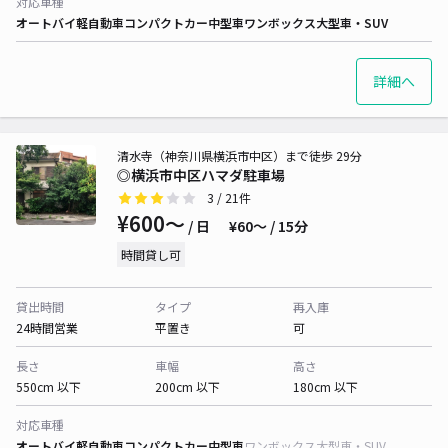
対応車種
オートバイ
軽自動車
コンパクトカー
中型車
ワンボックス
大型車・SUV
詳細へ
清水寺（神奈川県横浜市中区）まで徒歩 29分
◎横浜市中区ハマダ駐車場
3
/ 21件
¥600〜
/ 日
¥60〜 / 15分
時間貸し可
貸出時間
タイプ
再入庫
24時間営業
平置き
可
長さ
車幅
高さ
550cm 以下
200cm 以下
180cm 以下
対応車種
オートバイ
軽自動車
コンパクトカー
中型車
ワンボックス
大型車・SUV