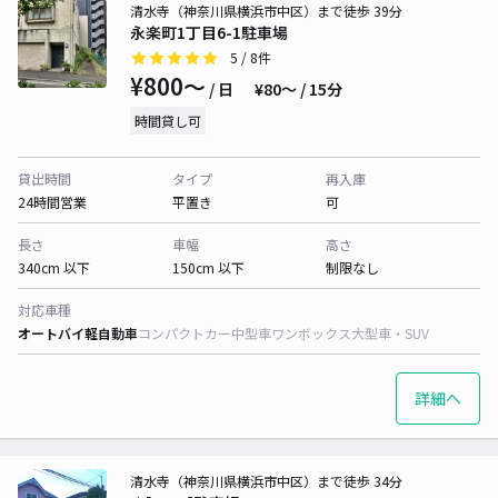
清水寺（神奈川県横浜市中区）まで徒歩 39分
永楽町1丁目6-1駐車場
5
/ 8件
¥800〜
/ 日
¥80〜 / 15分
時間貸し可
貸出時間
タイプ
再入庫
24時間営業
平置き
可
長さ
車幅
高さ
340cm 以下
150cm 以下
制限なし
対応車種
オートバイ
軽自動車
コンパクトカー
中型車
ワンボックス
大型車・SUV
詳細へ
清水寺（神奈川県横浜市中区）まで徒歩 34分