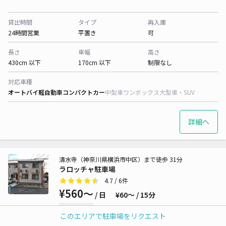
貸出時間
タイプ
再入庫
24時間営業
平置き
可
長さ
車幅
高さ
430cm 以下
170cm 以下
制限なし
対応車種
オートバイ
軽自動車
コンパクトカー
中型車
ワンボックス
大型車・SUV
詳細へ
清水寺（神奈川県横浜市中区）まで徒歩 31分
ラロッチャ駐車場
4.7
/ 6件
¥560〜
/ 日
¥60〜 / 15分
時間貸し可
このエリアで駐車場をリクエスト