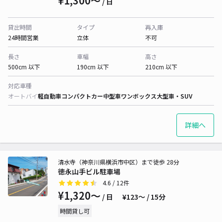
¥1,300〜
/ 日
貸出時間
タイプ
再入庫
24時間営業
立体
不可
長さ
車幅
高さ
500cm 以下
190cm 以下
210cm 以下
対応車種
オートバイ
軽自動車
コンパクトカー
中型車
ワンボックス
大型車・SUV
詳細へ
清水寺（神奈川県横浜市中区）まで徒歩 28分
徳永山手ビル駐車場
4.6
/ 12件
¥1,320〜
/ 日
¥123〜 / 15分
時間貸し可