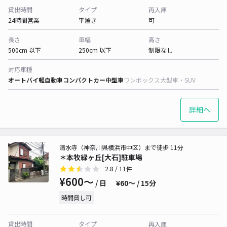
貸出時間
タイプ
再入庫
24時間営業
平置き
可
長さ
車幅
高さ
500cm 以下
250cm 以下
制限なし
対応車種
オートバイ
軽自動車
コンパクトカー
中型車
ワンボックス
大型車・SUV
詳細へ
清水寺（神奈川県横浜市中区）まで徒歩 11分
＊本牧緑ヶ丘[大石]駐車場
2.8
/ 11件
¥600〜
/ 日
¥60〜 / 15分
時間貸し可
貸出時間
タイプ
再入庫