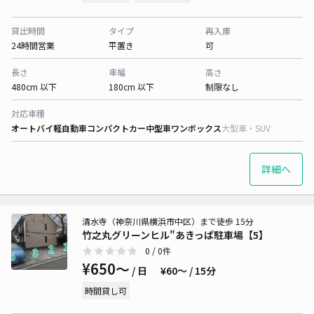
貸出時間
タイプ
再入庫
24時間営業
平置き
可
長さ
車幅
高さ
480cm 以下
180cm 以下
制限なし
対応車種
オートバイ
軽自動車
コンパクトカー
中型車
ワンボックス
大型車・SUV
詳細へ
清水寺（神奈川県横浜市中区）まで徒歩 15分
竹之丸グリーンヒル"あきっぱ駐車場【5】
0
/ 0件
¥650〜
/ 日
¥60〜 / 15分
時間貸し可