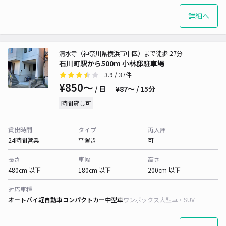
詳細へ
清水寺（神奈川県横浜市中区）まで徒歩 27分
石川町駅から500m 小林邸駐車場
3.9
/ 37件
¥850〜
/ 日
¥87〜 / 15分
時間貸し可
貸出時間
タイプ
再入庫
24時間営業
平置き
可
長さ
車幅
高さ
480cm 以下
180cm 以下
200cm 以下
対応車種
オートバイ
軽自動車
コンパクトカー
中型車
ワンボックス
大型車・SUV