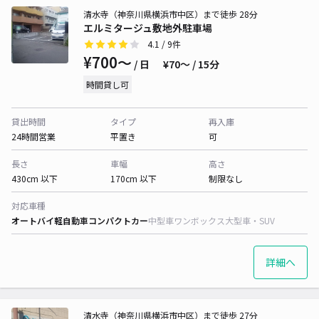
清水寺（神奈川県横浜市中区）まで徒歩 28分
エルミタージュ敷地外駐車場
4.1
/ 9件
¥700〜
/ 日
¥70〜 / 15分
時間貸し可
貸出時間
タイプ
再入庫
24時間営業
平置き
可
長さ
車幅
高さ
430cm 以下
170cm 以下
制限なし
対応車種
オートバイ
軽自動車
コンパクトカー
中型車
ワンボックス
大型車・SUV
詳細へ
清水寺（神奈川県横浜市中区）まで徒歩 27分