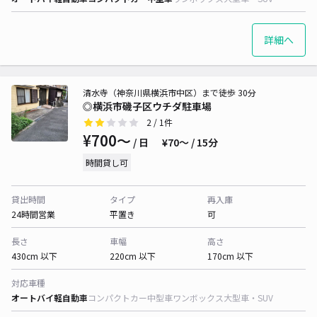
詳細へ
清水寺（神奈川県横浜市中区）まで徒歩 30分
◎横浜市磯子区ウチダ駐車場
2
/ 1件
¥700〜
/ 日
¥70〜 / 15分
時間貸し可
貸出時間
タイプ
再入庫
24時間営業
平置き
可
長さ
車幅
高さ
430cm 以下
220cm 以下
170cm 以下
対応車種
オートバイ
軽自動車
コンパクトカー
中型車
ワンボックス
大型車・SUV