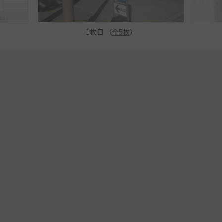
1
枚目 （
全
5
枚
）