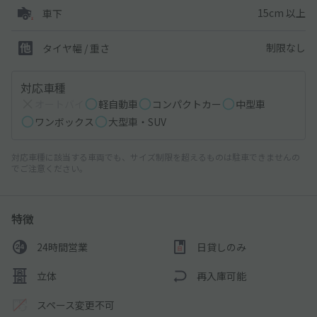
15cm 以上
車下
制限なし
タイヤ幅 / 重さ
対応車種
オートバイ
軽自動車
コンパクトカー
中型車
ワンボックス
大型車・SUV
対応車種に該当する車両でも、サイズ制限を超えるものは駐車できませんの
でご注意ください。
特徴
24時間営業
日貸しのみ
立体
再入庫可能
スペース変更不可