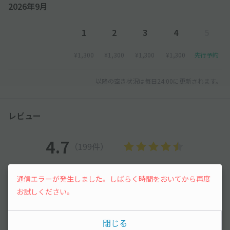
2026年9月
1
2
3
4
5
¥1,300
¥1,300
¥1,300
¥1,300
先行予約
以降の空き状況は毎日24:00に更新されます。
レビュー
4.7
（199件）
満足度
4.7
立地
4.8
通信エラーが発生しました。しばらく時間をおいてから再度
停めやすさ
4.3
駐車料金
4.4
お試しください。
車種ごとの利用実績
閉じる
軽自動車
1,999
件