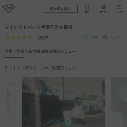
駐車場を貸す
検索
ログイン
メニュー
ダイレクトパーク横浜元町中華街
（
199件
）
保存
シェア
写真・地図
詳細情報
日時の指定
レビュー
入口すぐの1Fスペースがご利用頂けます！