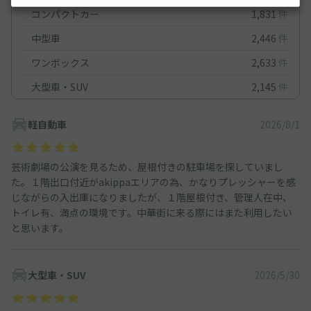
コンパクトカー
1,831
件
中型車
2,446
件
ワンボックス
2,633
件
大型車・SUV
2,145
件
軽自動車
2026/8/1
芸術劇場の公演を見るため、屋根付きの駐車場を探していまし
た。１階出口付近がakippaエリアの為、かなりプレッシャーを感
じながらの入出庫になりましたが、１階屋根付き、管理人在中、
トイレ有、満点の環境です。中華街に来る際にはまた利用したい
と思います。
大型車・SUV
2026/5/30