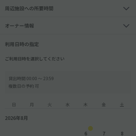
された場合は、現地にて別途下記料金をお支払いいただきます
周辺施設への所要時間
平日(8:00~24:00)：300円(税込)/30分
(24:00~8:00)：100円(税込)/60分
土日祝(8:00~24:00)：400円(税込)/30分
オーナー情報
(24:00~8:00)：100円(税込)/60分
利用日時の指定
◆駐車制限のある駐車場です。事前に駐車場制限サイズの【高
さ/幅/長さ】を必ずご確認ください
ご利用日時を選択してください
◆駐車場住所を検索しても、ナビやグーグルマップでは正式に表
示されない可能性がございます
掲載情報の地図や掲載写真を必ずご確認ください
貸出時間 00:00 〜 23:59
複数日の予約 可
◆道路沿いに面した駐車場ですので、入出庫の際は通行人等に十
分ご注意ください
日
月
火
水
木
金
土
◆他の空スペースは別契約者様のスペースです。必ずakippaスペ
2026年8月
ースに駐車してください
◆車下のサイズは「マフラー含まず１５ｃｍ以上」となっており
6
7
8