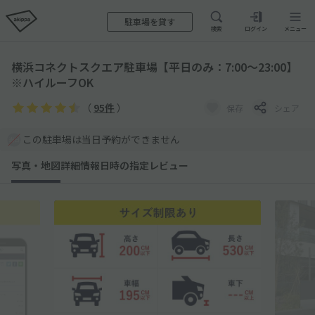
駐車場を貸す
検索
ログイン
メニュー
横浜コネクトスクエア駐車場【平日のみ：7:00～23:00】
※ハイルーフOK
（
95件
）
保存
シェア
この駐車場は当日予約ができません
写真・地図
詳細情報
日時の指定
レビュー