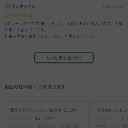
ワンボックス
2025/12/31
kアリーナライブで利用しました。入庫するのに並んだので、到着
が早くてよかってです。
料金も手頃な金額でした。また、利用したいです。
もっと見る(全75件)
周辺の駐車場：
10
件あります
横浜コネクトスクエア駐車場【土日祝のみ：7:00～23:00】※ハイルーフOK
4.1
（98件）
0
（
07:00〜23:00
機械式(有人)
再入庫可能
07:00〜23:00
機