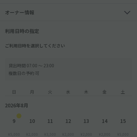
※高さのサイズ制限により、トールワゴン・一部の軽自動車は利
オーナー情報
用できない可能性あり
※外国車・スポーツカーなどのタイヤ幅が広い車は利用できない
可能性あり
利用日時の指定
【ご利用時間について】
ご利用日時を選択してください
●7:00～23:00までに入出庫してください。23:00～翌朝7:00は入
出庫できません。
貸出時間 07:00 〜 23:00
●予約時間を超えてご利用された場合、現地料金に従い、現地に
複数日の予約 可
て超過料金をお支払いください。
【入庫方法について】
日
月
火
水
木
金
土
●到着後、現地スタッフへakippaで予約している旨を伝え、予
約完了メール または 予約確認ページをご提示ください。申請な
2026年8月
き場合、現地にて別途お支払が発生します。
※現地が満車の場合でも、akippa枠は確保されております。現
9
10
11
12
13
14
15
地スタッフへakippaで予約している旨を伝え、予約完了メール
または 予約確認ページをご提示ください。
¥5,000
¥2,000
¥3,500
¥2,000
¥2,000
¥2,000
¥5,000