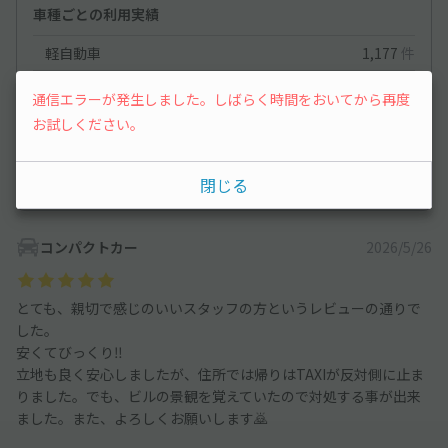
車種ごとの利用実績
軽自動車
1,177
件
コンパクトカー
860
件
通信エラーが発生しました。しばらく時間をおいてから再度
中型車
1,262
件
お試しください。
ワンボックス
1,037
件
閉じる
大型車・SUV
1,330
件
コンパクトカー
2026/5/26
とても、親切で感じのいいスタッフの方というレビューの通りで
した。
安くてびっくり‼️
立地も良く安心しましたが、住所では帰りはTAXIが反対側に止ま
りました。でも、ビルの景観を覚えていたので対処する事が出来
ました。また、よろしくお願いします🙇