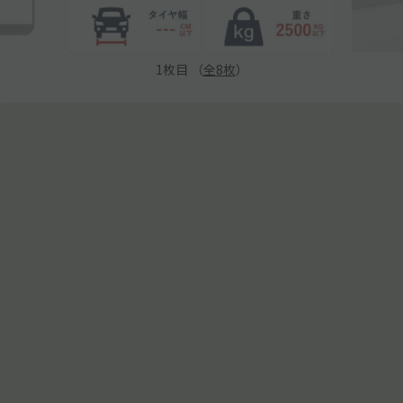
1
枚目 （
全
8
枚
）