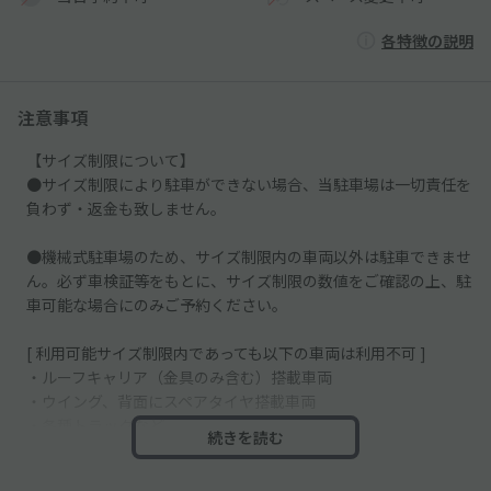
各特徴の説明
注意事項
【サイズ制限について】
●サイズ制限により駐車ができない場合、当駐車場は一切責任を
負わず・返金も致しません。
●機械式駐車場のため、サイズ制限内の車両以外は駐車できませ
ん。必ず車検証等をもとに、サイズ制限の数値をご確認の上、駐
車可能な場合にのみご予約ください。
[ 利用可能サイズ制限内であっても以下の車両は利用不可 ]
・ルーフキャリア（金具のみ含む）搭載車両
・ウイング、背面にスペアタイヤ搭載車両
・各種トラックなど
続きを読む
・サイドミラーが折りたためない車両
・商用車(緑及び黒ナンバー車両)