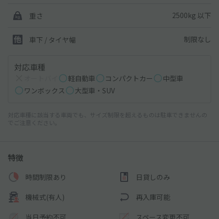
2500kg 以下
重さ
制限なし
車下 / タイヤ幅
対応車種
オートバイ
軽自動車
コンパクトカー
中型車
ワンボックス
大型車・SUV
対応車種に該当する車両でも、サイズ制限を超えるものは駐車できませんの
でご注意ください。
特徴
時間制限あり
日貸しのみ
機械式(有人)
再入庫可能
当日予約不可
スペース変更不可