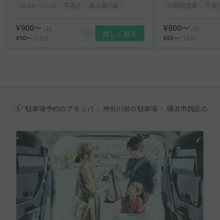
00:00〜23:30
平置き
再入庫可能
24時間営業
平置
¥900〜
¥900〜
/日
/日
詳しく見る
¥90〜
/15分
¥85〜
/15分
駐車場予約のアキッパ
神奈川県の駐車場
横浜市西区の駐