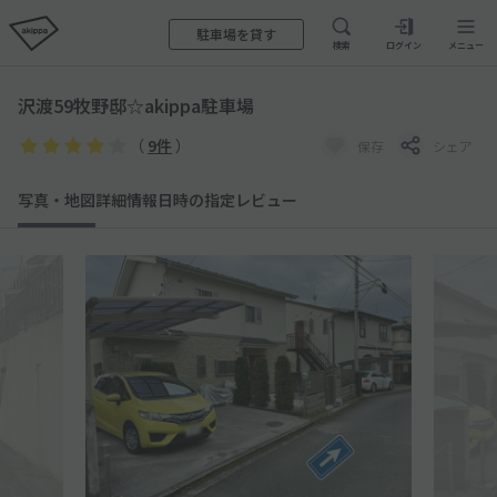
駐車場を貸す
検索
ログイン
メニュー
沢渡59牧野邸☆akippa駐車場
（
9件
）
保存
シェア
写真・地図
詳細情報
日時の指定
レビュー