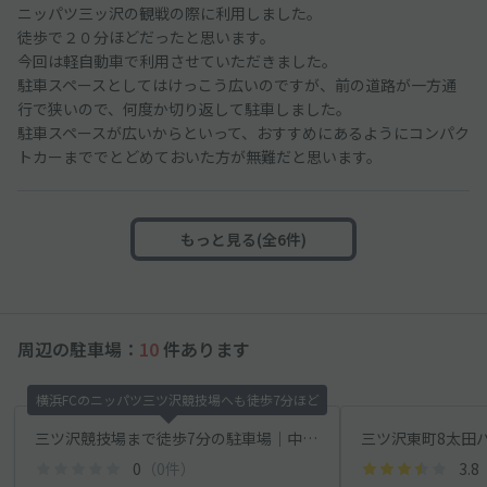
ニッパツ三ッ沢の観戦の際に利用しました。
徒歩で２０分ほどだったと思います。
今回は軽自動車で利用させていただきました。
駐車スペースとしてはけっこう広いのですが、前の道路が一方通
行で狭いので、何度か切り返して駐車しました。
駐車スペースが広いからといって、おすすめにあるようにコンパク
トカーまででとどめておいた方が無難だと思います。
もっと見る(全6件)
周辺の駐車場：
10
件あります
横浜FCのニッパツ三ツ沢競技場へも徒歩7分ほど
三ツ沢競技場まで徒歩7分の駐車場｜中型車OK
0
（0件）
3.8