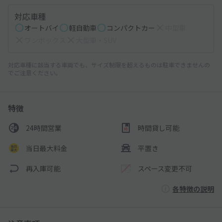
対応車種
オートバイ
軽自動車
コンパクトカー
中型車
ワンボックス
大型車・SUV
対応車種に該当する車両でも、サイズ制限を超えるものは駐車できませんの
でご注意ください。
特徴
24時間営業
時間貸し可能
当日最大料金
平置き
再入庫可能
スペース変更不可
各特徴の説明