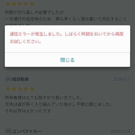
何度か切り返しが必要でしたが
一方通行の住宅地のため、車も多くなく落ち着いて対応すること
が出来ました。
ぜひまた利用させていただけたらと思っています。
通信エラーが発生しました。しばらく時間をおいてから再度
お試しください。
前向き入庫、バック出庫が可能でしたらそのほうがやりやすそう
です。このあたりはオーナー様にご確認いただいたほうがいいか
と思います。
閉じる
軽自動車
2024/5/5
所有者様はとても穏やかで良い方でした。
立地は道が狭く入り組んでいた為少し不便に感じました。
それ以外はよかったです
コンパクトカー
2024/5/29