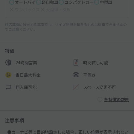
オートバイ
軽自動車
コンパクトカー
中型車
ワンボックス
大型車・SUV
対応車種に該当する車両でも、サイズ制限を超えるものは駐車できませんの
でご注意ください。
特徴
24時間営業
時間貸し可能
当日最大料金
平置き
再入庫可能
スペース変更不可
各特徴の説明
注意事項
●カーナビ等で目的地設定した場合、正しい位置が表示されない