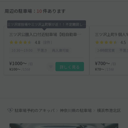
周辺の駐車場：
10
件あります
三ツ沢球技場や三ツ沢上町駅が近！！不定期貸しだけど
三ツ沢公園入口付近駐車場【軽自動車・バイク専用】
三ツ沢上町9 個人宅
4.8
（8件）
4.5
10:30〜19:00
平置き
再入庫可能
24時間営業
平置
¥1000〜
¥700〜
/日
/日
詳しく見る
¥100〜
/15分
¥70〜
/15分
駐車場予約のアキッパ
神奈川県の駐車場
横浜市港北区の