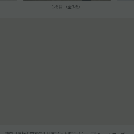
1
枚目 （
全
3
枚
）
神奈川県横浜市神奈川区三ツ沢上町12-17