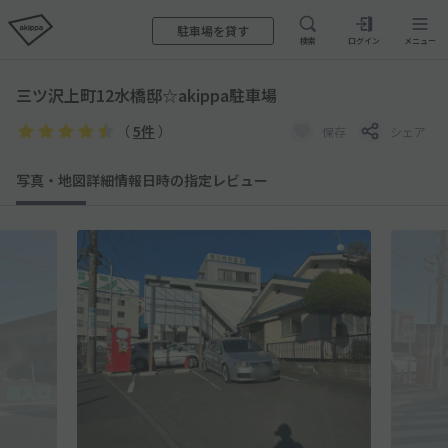
駐車場を貸す
検索
ログイン
メニュー
三ツ沢上町12水橋邸☆akippa駐車場
（
5件
）
保存
シェア
写真・地図
詳細情報
日時の指定
レビュー