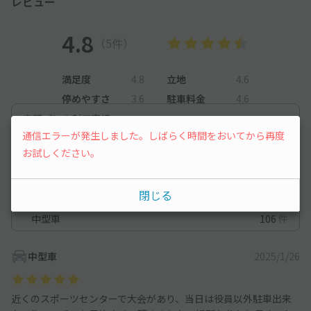
レビュー
4.8
（5件）
満足度
4.8
立地
4.6
停めやすさ
3.6
駐車料金
4.6
車種ごとの利用実績
通信エラーが発生しました。しばらく時間をおいてから再度
オートバイ
2
件
お試しください。
軽自動車
39
件
閉じる
コンパクトカー
95
件
中型車
106
件
中型車
2025/1/26
近くのスポーツセンターで大会があり、当日は役員以外駐車出来