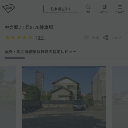
駐車場を貸す
検索
ログイン
メニュー
中之郷2丁目8-20駐車場
（
3件
）
保存
シェア
写真・地図
詳細情報
日時の指定
レビュー