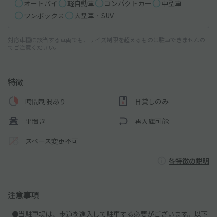
オートバイ
軽自動車
コンパクトカー
中型車
ワンボックス
大型車・SUV
対応車種に該当する車両でも、サイズ制限を超えるものは駐車できませんの
でご注意ください。
特徴
時間制限あり
日貸しのみ
平置き
再入庫可能
スペース変更不可
各特徴の説明
注意事項
●当駐車場は、歩道を進入して駐車する必要がございます。以下