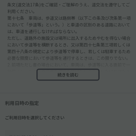
条文(道交法17条)をご確認・ご理解のうえ、道交法を遵守してご
利用ください。
第十七条 車両は、歩道又は路側帯（以下この条及び次条第一項
において「歩道等」という。）と車道の区別のある道路において
は、車道を通行しなければならない。
ただし、道路外の施設又は場所に出入するためやむを得ない場合
において歩道等を横断するとき、又は第四十七条第三項若しくは
第四十八条の規定により歩道等で停車し、若しくは駐車するため
必要な限度において歩道等を通行するときは、この限りでない。
2. 前項ただし書の場合において、車両は、歩道等に入る直前で一
時停止し、かつ、歩行者の通行を妨げないようにしなければなら
続きを読む
ない。
●住宅街のため、周辺の住民・対向車・騒音などにはご注意くだ
さい。
利用日時の指定
●区画線や車止めはありません。駐車場内には他の車も駐車する
ご利用日時を選択してください
ので、掲載写真で駐車位置を確認し、必ず予約後に指定された区
画をご利用ください。