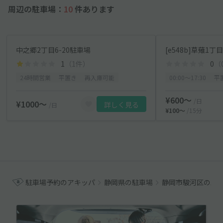
周辺の駐車場：
10
件あります
中之郷2丁目6-20駐車場
[e548b]草薙1丁
1
（1件）
0
（
24時間営業
平置き
再入庫可能
00:00〜17:30
平
¥600〜
/日
¥1000〜
詳しく見る
/日
¥100〜
/15分
駐車場予約のアキッパ
静岡県の駐車場
静岡市駿河区の駐