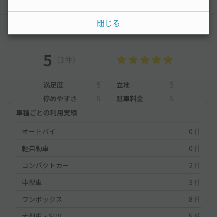
閉じる
レビュー
5
（3件）
満足度
5
立地
5
停めやすさ
5
駐車料金
5
車種ごとの利用実績
オートバイ
0
件
軽自動車
0
件
コンパクトカー
2
件
中型車
3
件
ワンボックス
8
件
大型車・SUV
5
件