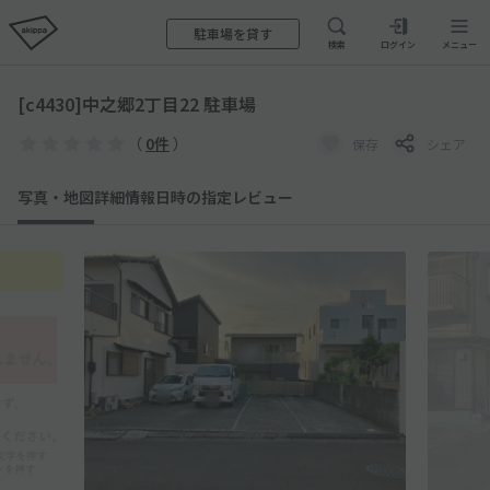
駐車場を貸す
検索
ログイン
メニュー
[c4430]中之郷2丁目22 駐車場
（
0件
）
保存
シェア
写真・地図
詳細情報
日時の指定
レビュー