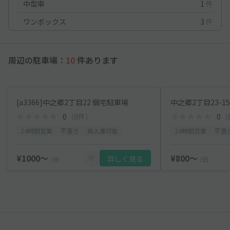
中型車
1
件
ワンボックス
3
件
周辺の駐車場：
10
件あります
[a3366]中之郷2丁目22 個宅駐車場
中之郷2丁目23-1
0
（0件）
0
（
24時間営業
平置き
再入庫可能
24時間営業
平置
¥1000〜
¥800〜
詳しく見る
/日
/日