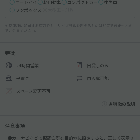
オートバイ
軽自動車
コンパクトカー
中型車
ワンボックス
大型車・SUV
対応車種に該当する車両でも、サイズ制限を超えるものは駐車できませんの
でご注意ください。
特徴
24時間営業
日貸しのみ
平置き
再入庫可能
スペース変更不可
各特徴の説明
注意事項
●カーナビなどで掲載住所を目的地に設定すると、正しく表示さ