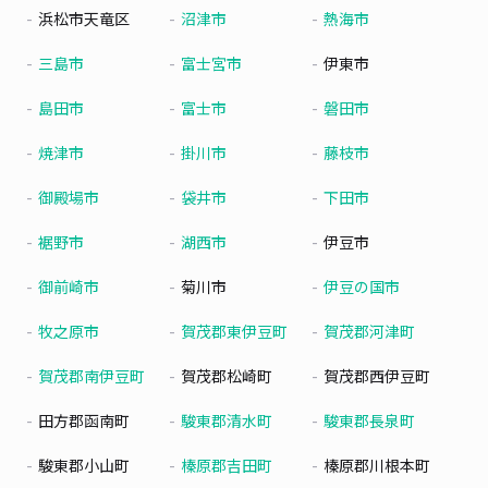
浜松市天竜区
沼津市
熱海市
三島市
富士宮市
伊東市
島田市
富士市
磐田市
焼津市
掛川市
藤枝市
御殿場市
袋井市
下田市
裾野市
湖西市
伊豆市
御前崎市
菊川市
伊豆の国市
牧之原市
賀茂郡東伊豆町
賀茂郡河津町
賀茂郡南伊豆町
賀茂郡松崎町
賀茂郡西伊豆町
田方郡函南町
駿東郡清水町
駿東郡長泉町
駿東郡小山町
榛原郡吉田町
榛原郡川根本町