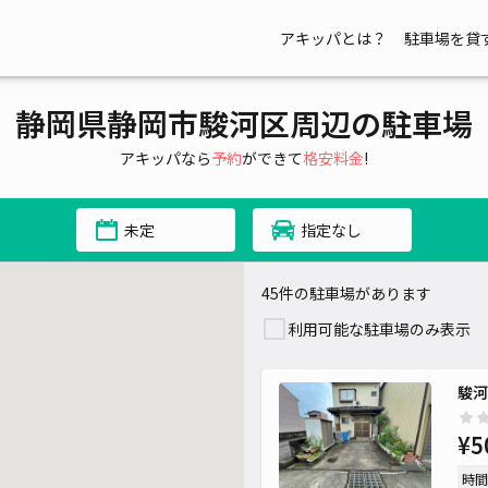
アキッパとは？
駐車場を貸
静岡県静岡市駿河区周辺の駐車場
アキッパなら
予約
ができて
格安料金
!
¥ 1,000~
未定
指定なし
45件の駐車場があります
利用可能な駐車場のみ表示
駿河
¥5
時間