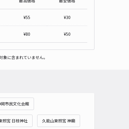
最高価格
最安価格
町辻むら駐車場
5
/ 2件
¥
55
¥
30
00〜
/ 日
予約不可
¥
80
¥
50
時間
24時間営業
タイプ
平置き
再入庫
可
対象に含まれていません。
500cm 以下
車幅
190cm 以下
高さ
制限なし
車種
オートバイ
軽自動車
コンパクトカー
中型車
ワンボックス
大型車・SUV
詳細へ
静岡市民文化会館
2丁目1-26☆akippa駐車場
5
/ 1件
00〜
東照宮 日枝神社
久能山東照宮 神廟
/ 日
¥50〜 / 15分