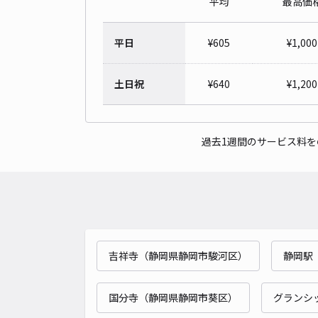
平均
最高価
平日
¥
605
¥
1,000
土日祝
¥
640
¥
1,200
過去1週間のサービス料
吉祥寺（静岡県静岡市駿河区）
静岡駅
国分寺（静岡県静岡市葵区）
グランシ