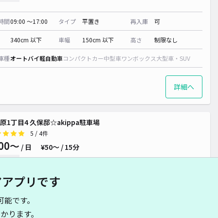
時間
09:00 〜17:00
タイプ
平置き
再入庫
可
340cm 以下
車幅
150cm 以下
高さ
制限なし
車種
オートバイ
軽自動車
コンパクトカー
中型車
ワンボックス
大型車・SUV
詳細へ
原1丁目4 久保邸☆akippa駐車場
5
/ 4件
00〜
/ 日
¥50〜 / 15分
貸し可
アアプリです
時間
24時間営業
タイプ
平置き
再入庫
可
可能です。
480cm 以下
車幅
230cm 以下
高さ
制限なし
かります。