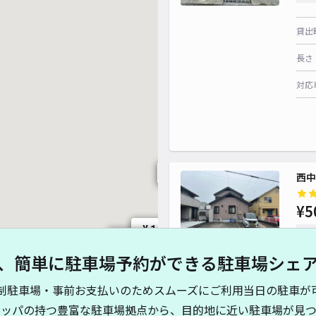
貸出
長さ
対応
¥ 500~
¥ 1,000~
西中
¥5
¥ 1,000~
¥ 1,000~
時間
¥ 1,000~
¥ 900~
、簡単に駐車場予約ができる駐車場シェ
¥ 800~
貸出
制駐車場・事前お支払いのためスムーズにご利用当日の駐車が
長さ
キッパの持つ豊富な駐車場拠点から、目的地に近い駐車場が見つ