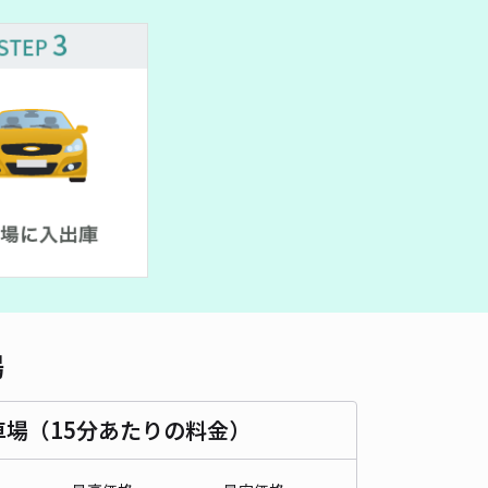
車種
オートバイ
軽自動車
コンパクトカー
中型車
ワンボックス
大型車・SUV
詳細へ
249☆akippa駐車場
4.7
/ 3件
00〜
/ 日
¥50〜 / 15分
貸し可
時間
24時間営業
タイプ
平置き
再入庫
可
480cm 以下
車幅
230cm 以下
高さ
制限なし
場
車種
オートバイ
軽自動車
コンパクトカー
中型車
ワンボックス
大型車・SUV
車場（15分あたりの料金）
詳細へ