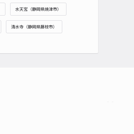
貸し可
当日予約不可
）
水天宮（静岡県焼津市）
時間
24時間営業
タイプ
平置き
再入庫
可
清水寺（静岡県藤枝市）
480cm 以下
車幅
230cm 以下
高さ
185cm 以下
車種
オートバイ
軽自動車
コンパクトカー
中型車
ワンボックス
大型車・SUV
詳細へ
市駿河区西島351-2駐車場
5
/ 10件
00〜
/ 日
時間
24時間営業
タイプ
平置き
再入庫
可
500cm 以下
車幅
190cm 以下
高さ
制限なし