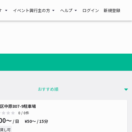
す
イベント興行主の方
ヘルプ
ログイン
新規登録
区中原807-9駐車場
0
/ 0件
00〜
/ 日
¥50〜 / 15分
貸し可