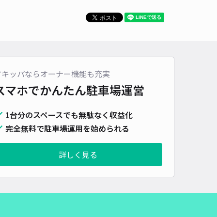
車種
オートバイ
軽自動車
コンパクトカー
中型車
ワンボックス
大型車・SUV
詳細へ
アキッパならオーナー機能も充実
4丁目駐車場
スマホでかんたん
駐車場運営
5
/ 8件
,000〜
/ 日
¥50〜 / 15分
1台分のスペースでも無駄なく収益化
貸し可
完全無料で駐車場運用を始められる
時間
24時間営業
タイプ
平置き
再入庫
可
詳しく見る
430cm 以下
車幅
170cm 以下
高さ
制限なし
車種
オートバイ
軽自動車
コンパクトカー
中型車
ワンボックス
大型車・SUV
詳細へ