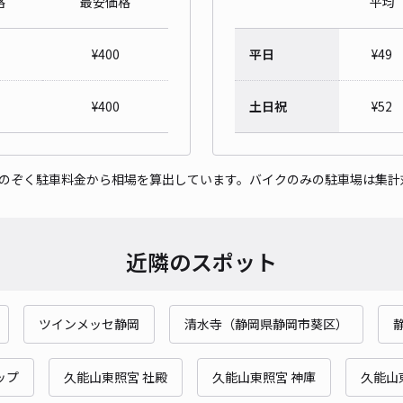
格
最安価格
平均
津島
¥
400
平日
¥
49
¥5
当日
¥
400
土日祝
¥
52
貸出
をのぞく駐車料金から相場を算出しています。バイクのみの駐車場は集計
長さ
対応
近隣のスポット
ツインメッセ静岡
清水寺（静岡県静岡市葵区）
新川
¥5
ップ
久能山東照宮 社殿
久能山東照宮 神庫
久能山