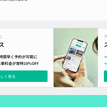
対応
に
中田
ス
¥1
時間早く予約が可能に
時間
車料金が常時10%OFF
貸出
詳しく見る
長さ
対応