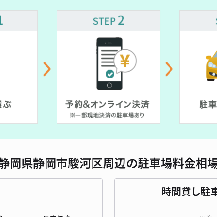
対応
見瀬
¥5
時間
貸出
長さ
静岡県静岡市駿河区周辺の駐車場料金相
対応
場
時間貸し駐