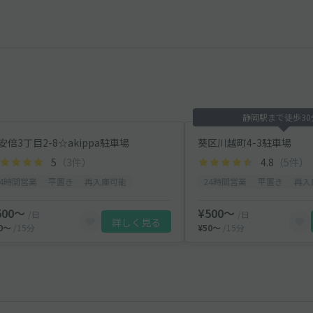
静岡駅まで徒歩30
安倍3丁目2-8☆akippa駐車場
葵区川越町4-3駐車場
5
（3件）
4.8
（5件）
24時間営業
平置き
再入庫可能
24時間営業
平置き
再入
500〜
¥500〜
/日
/日
詳しく見る
50〜
/15分
¥50〜
/15分