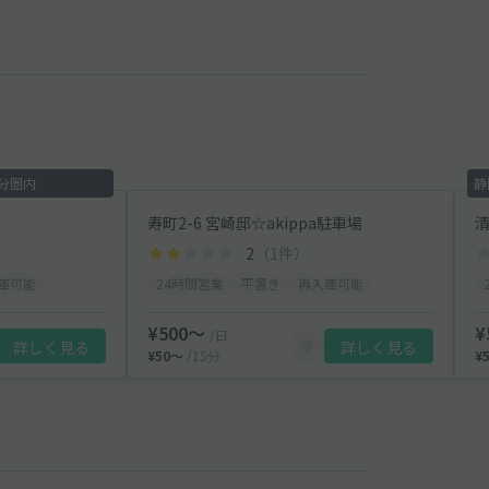
分圏内
静
寿町2-6 宮崎邸☆akippa駐車場
清
2
（1件）
庫可能
24時間営業
平置き
再入庫可能
¥500〜
¥
/日
詳しく見る
詳しく見る
¥50〜
/15分
¥