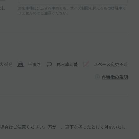
なし
対応車種に該当する車両でも、サイズ制限を超えるものは駐車で
きませんのでご注意ください。
大料金
平置き
再入庫可能
スペース変更不可
各特徴の説明
場合はご注意ください。万が一、車下を擦ったとして対応いたし