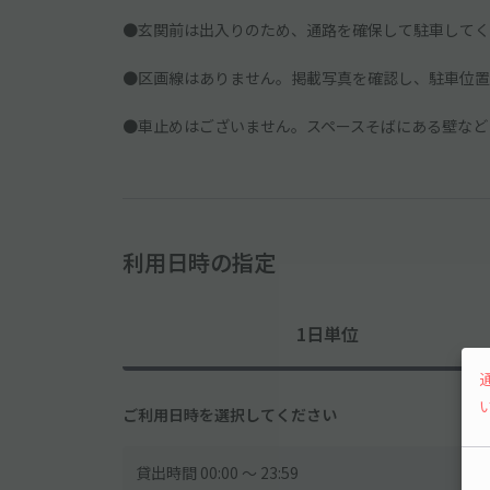
●玄関前は出入りのため、通路を確保して駐車してく
●区画線はありません。掲載写真を確認し、駐車位置
●車止めはございません。スペースそばにある壁など
利用日時の指定
1日単位
ご利用日時を選択してください
貸出時間 00:00 〜 23:59