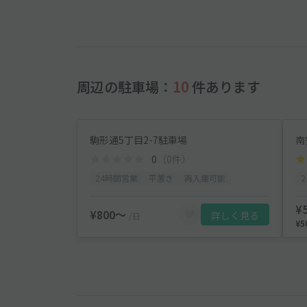
周辺の駐車場：
10
件あります
駒形通5丁目2-7駐車場
南
0
（0件）
24時間営業
平置き
再入庫可能
¥
¥800〜
詳しく見る
/日
¥