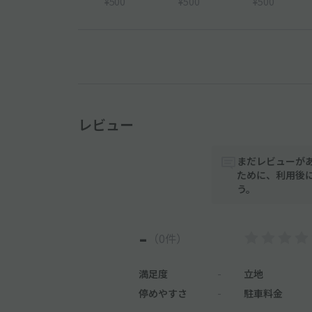
¥500
¥500
¥500
レビュー
まだレビューが
ために、利用後
う。
-
（0件）
満足度
-
立地
停めやすさ
-
駐車料金