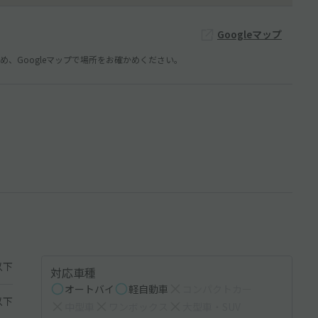
Googleマップ
、Googleマップで場所をお確かめください。
以下
対応車種
オートバイ
軽自動車
コンパクトカー
以下
中型車
ワンボックス
大型車・SUV