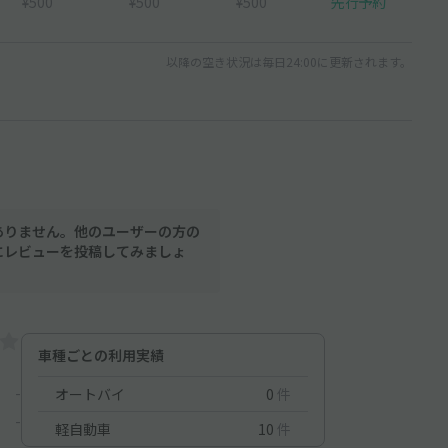
¥500
¥500
¥500
先行予約
以降の空き状況は毎日24:00に更新されます。
ありません。他のユーザーの方の
にレビューを投稿してみましょ
車種ごとの利用実績
-
オートバイ
0
件
-
軽自動車
10
件