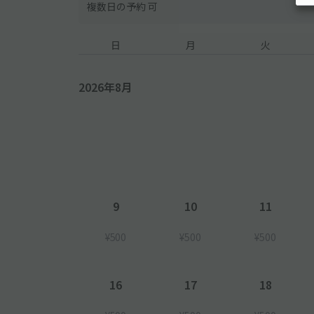
複数日の予約 可
日
月
火
2026年8月
9
10
11
¥500
¥500
¥500
16
17
18