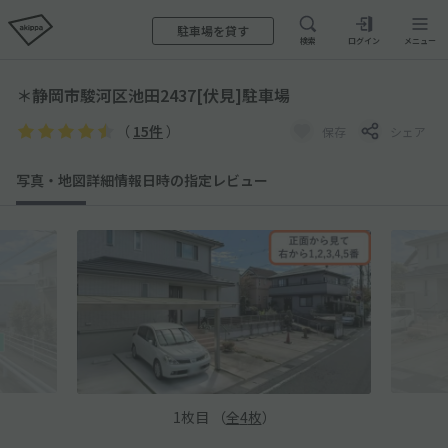
駐車場を貸す
検索
ログイン
メニュー
＊静岡市駿河区池田2437[伏見]駐車場
（
15件
）
保存
シェア
写真・地図
詳細情報
日時の指定
レビュー
1
枚目 （
全
4
枚
）