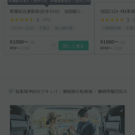
草薙庭球場まで徒歩5分。草薙運動場まで徒歩10分
草薙総合運動場(徒歩10分) 池田個人宅駐車場(白い家が目印)
池田2320-4駐車
5
（4件）
5
（
05:00〜20:00
平置き
再入庫可能
24時間営業
平置
¥1000〜
¥1000〜
/日
/日
詳しく見る
¥50〜
/15分
¥500〜
/15分
駐車場予約のアキッパ
静岡県の駐車場
静岡市駿河区の駐