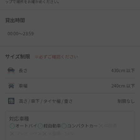
ップで場所をお確かめください。
貸出時間
00:00〜23:59
サイズ制限
※必ずご確認ください
430cm 以下
長さ
240cm 以下
車幅
制限なし
高さ / 車下 / タイヤ幅 /
重さ
対応車種
オートバイ
軽自動車
コンパクトカー
中型車
ワンボックス
大型車・SUV