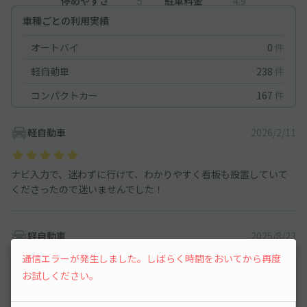
停めやすさ
5
駐車料金
4.9
車種ごとの利用実績
オートバイ
0
件
軽自動車
238
件
コンパクトカー
167
件
軽自動車
2026/2/11
ナビ入力で、迷わずに行けて、わかりやすく看板も設置していて
くださったので迷いませんでした！
軽自動車
2025/8/23
通信エラーが発生しました。しばらく時間をおいてから再度
お試しください。
ナビ通りに行けて、アキッパの札もあり分かりやすかったです。
駐車スペースも広く、停めやすかったです。