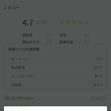
レビュー
4.7
（23件）
満足度
4.7
立地
4.7
停めやすさ
4.8
駐車料金
4.7
車種ごとの利用実績
オートバイ
0
件
軽自動車
123
件
コンパクトカー
89
件
中型車
163
件
コンパクトカー
2026/7/23