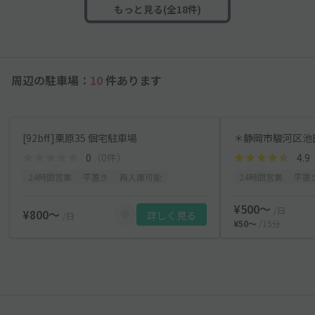
もっと見る(全18件)
周辺の駐車場：
10
件あります
[92bff]栗原35 個宅駐車場
＊静岡市駿河区池田
0
（0件）
4.9
24時間営業
平置き
再入庫可能
24時間営業
平置
¥500〜
/日
¥800〜
詳しく見る
/日
¥50〜
/15分