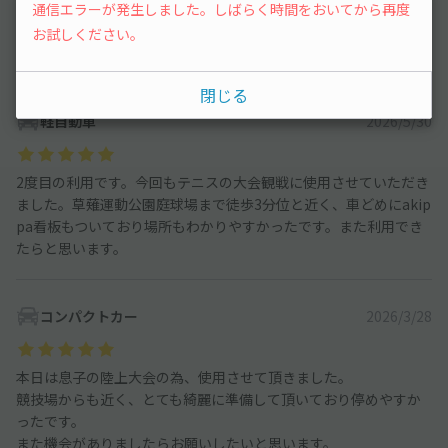
通信エラーが発生しました。しばらく時間をおいてから再度
目的地に近く、停めやすくて、とても便利でした。
写真にあるカーポートがなくなっていますが、塀の形や表札など
お試しください。
で場所はわかりやすいです。
閉じる
軽自動車
2026/5/30
2度目の利用です。今回もテニスの大会観戦に使用させていただき
ました。草薙運動公園庭球場まで徒歩3分位と近く、車どめにakip
pa看板もついており場所もわかりやすかったです。また利用でき
たらと思います。
コンパクトカー
2026/3/28
本日は息子の陸上大会の為、使用させて頂きました。
競技場からも近く、とても綺麗に準備して頂いており停めやすか
ったです。
また機会がありましたらお願いしたいと思います。