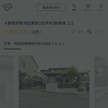
駐車場を貸す
検索
ログイン
メニュー
＊静岡市駿河区栗原29[伊月]駐車場【1】
（
23件
）
保存
シェア
写真・地図
詳細情報
日時の指定
レビュー