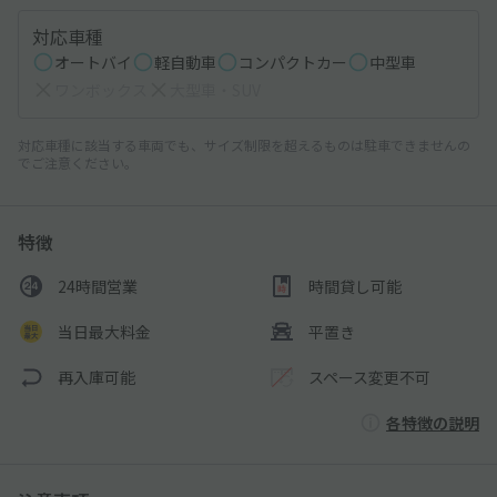
対応車種
オートバイ
軽自動車
コンパクトカー
中型車
ワンボックス
大型車・SUV
対応車種に該当する車両でも、サイズ制限を超えるものは駐車できませんの
でご注意ください。
特徴
24時間営業
時間貸し可能
当日最大料金
平置き
再入庫可能
スペース変更不可
各特徴の説明