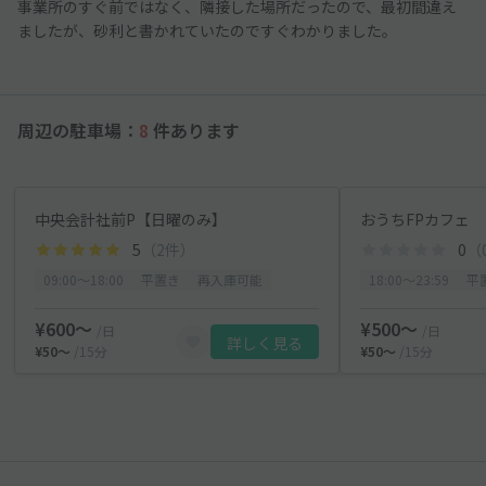
事業所のすぐ前ではなく、隣接した場所だったので、最初間違え
ましたが、砂利と書かれていたのですぐわかりました。
周辺の駐車場：
8
件あります
中央会計社前P【日曜のみ】
おうちFPカフェ
5
（2件）
0
（
09:00〜18:00
平置き
再入庫可能
18:00〜23:59
平
¥600〜
¥500〜
/日
/日
詳しく見る
¥50〜
/15分
¥50〜
/15分