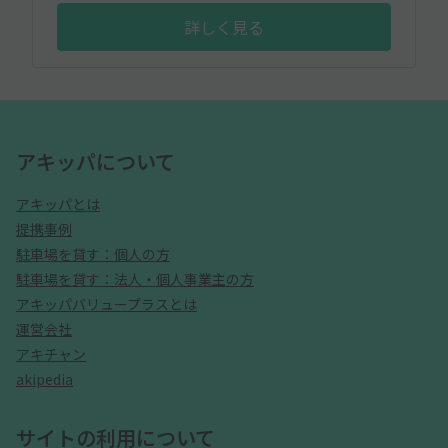
詳しく見る
アキッパについて
アキッパとは
提携事例
駐車場を貸す：個人の方
駐車場を貸す：法人・個人事業主の方
アキッパバリュープラスとは
運営会社
アキチャン
akipedia
サイトの利用について