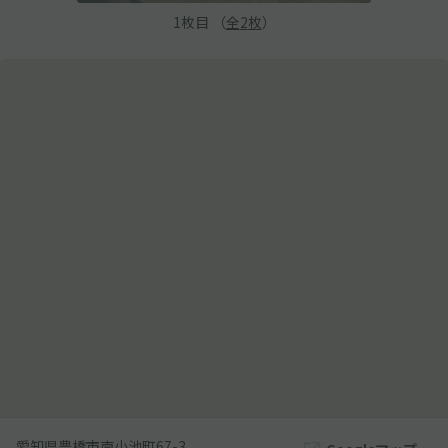
1
枚目 （
全
2
枚
）
愛知県豊橋市南小池町67-3