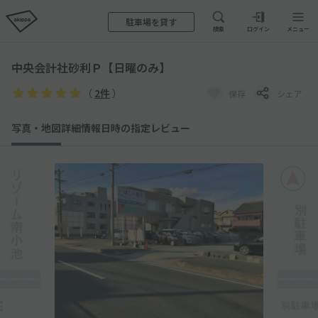
駐車場を貸す
検索
ログイン
メニュー
中央会計社砂利Ｐ【日曜のみ】
（
2件
）
保存
シェア
写真・地図
詳細情報
日時の指定
レビュー