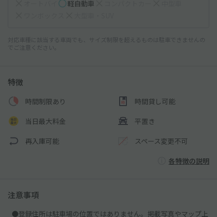
オートバイ
軽自動車
コンパクトカー
中型車
ワンボックス
大型車・SUV
対応車種に該当する車両でも、サイズ制限を超えるものは駐車できませんの
でご注意ください。
特徴
時間制限あり
時間貸し可能
当日最大料金
平置き
再入庫可能
スペース変更不可
各特徴の説明
注意事項
●登録住所は駐車場の位置ではありません。掲載写真やマップ上