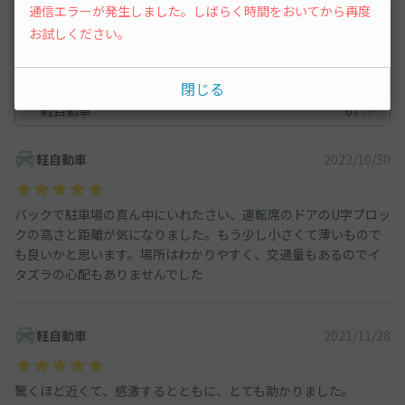
通信エラーが発生しました。しばらく時間をおいてから再度
満足度
5
立地
5
お試しください。
停めやすさ
4
駐車料金
5
車種ごとの利用実績
閉じる
軽自動車
67
件
軽自動車
2022/10/30
バックで駐車場の真ん中にいれたさい、運転席のドアのU字ブロッ
クの高さと距離が気になりました。もう少し小さくて薄いもので
も良いかと思います。場所はわかりやすく、交通量もあるのでイ
タズラの心配もありませんでした
軽自動車
2021/11/28
驚くほど近くて、感激するとともに、とても助かりました。