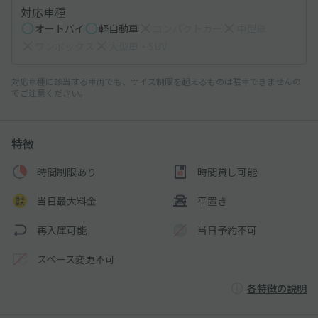
対応車種
オートバイ
軽自動車
コンパクトカー
中型車
ワンボックス
大型車・SUV
対応車種に該当する車両でも、サイズ制限を超えるものは駐車できませんの
でご注意ください。
特徴
時間制限あり
時間貸し可能
当日最大料金
平置き
再入庫可能
当日予約不可
スペース変更不可
各特徴の説明