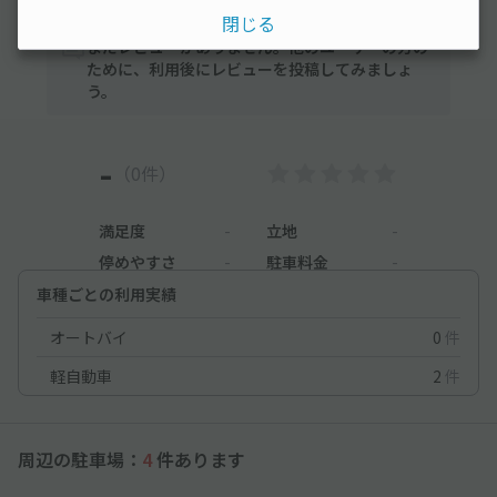
閉じる
まだレビューがありません。他のユーザーの方の
ために、利用後にレビューを投稿してみましょ
う。
-
（0件）
満足度
-
立地
-
停めやすさ
-
駐車料金
-
車種ごとの利用実績
オートバイ
0
件
軽自動車
2
件
周辺の駐車場：
4
件あります