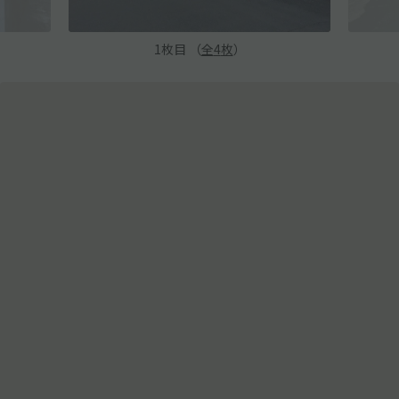
1
枚目 （
全
4
枚
）