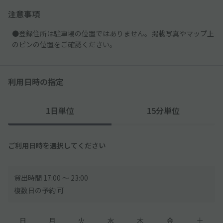
注意事項
●登録住所は駐車場の位置ではありません。掲載写真やマップ上
のピンの位置をご確認ください。
利用日時の指定
1日単位
15分単位
ご利用日時を選択してください
貸出時間 17:00 〜 23:00
複数日の予約 可
日
月
火
水
木
金
土