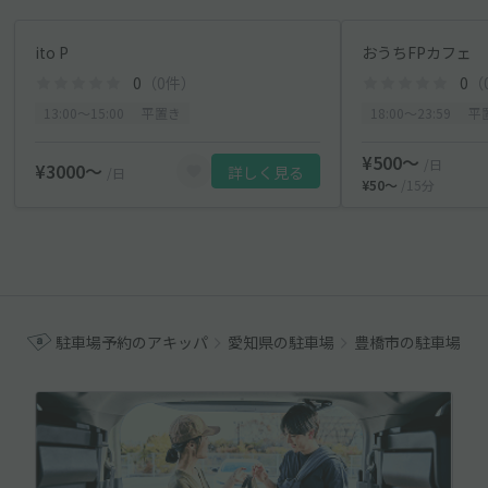
ito P
おうちFPカフェ
0
（0件）
0
（
13:00〜15:00
平置き
18:00〜23:59
平
¥500〜
/日
¥3000〜
詳しく見る
/日
¥50〜
/15分
駐車場予約のアキッパ
愛知県の駐車場
豊橋市の駐車場