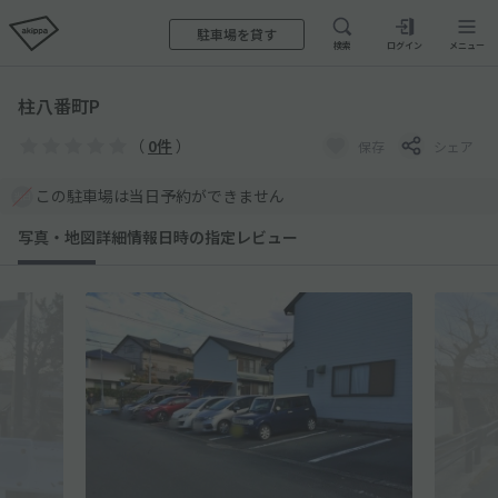
駐車場を貸す
検索
ログイン
メニュー
柱八番町P
（
0件
）
保存
シェア
この駐車場は当日予約ができません
写真・地図
詳細情報
日時の指定
レビュー