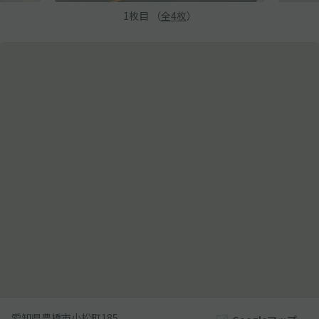
1
枚目 （
全
4
枚
）
愛知県豊橋市小松町185