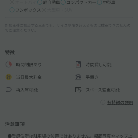
オートバイ
軽自動車
コンパクトカー
中型車
ワンボックス
大型車・SUV
対応車種に該当する車両でも、サイズ制限を超えるものは駐車できませんの
でご注意ください。
特徴
時間制限あり
時間貸し可能
当日最大料金
平置き
再入庫可能
スペース変更可能
各特徴の説明
注意事項
●登録住所は駐車場の位置ではありません。掲載写真やマップ上