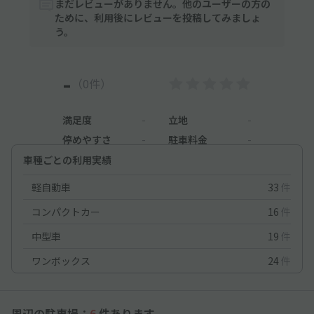
まだレビューがありません。他のユーザーの方の
ために、利用後にレビューを投稿してみましょ
う。
-
（0件）
満足度
-
立地
-
停めやすさ
-
駐車料金
-
車種ごとの利用実績
軽自動車
33
件
コンパクトカー
16
件
中型車
19
件
ワンボックス
24
件
周辺の駐車場：
6
件あります