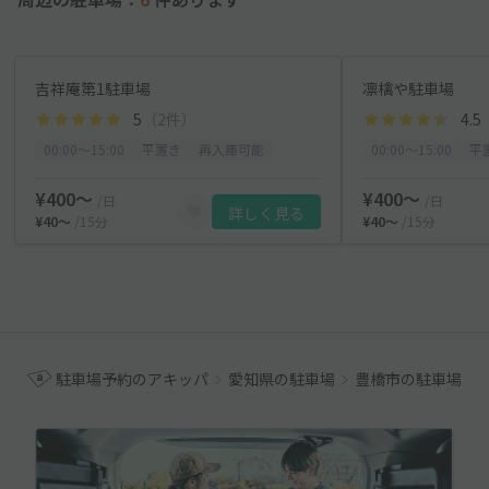
吉祥庵第1駐車場
凛檎や駐車場
5
（2件）
4.5
00:00〜15:00
平置き
再入庫可能
00:00〜15:00
平
¥400〜
¥400〜
/日
/日
詳しく見る
¥40〜
/15分
¥40〜
/15分
駐車場予約のアキッパ
愛知県の駐車場
豊橋市の駐車場