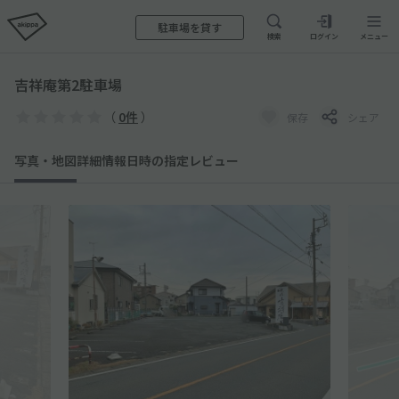
駐車場を貸す
検索
ログイン
メニュー
吉祥庵第2駐車場
（
0件
）
保存
シェア
写真・地図
詳細情報
日時の指定
レビュー