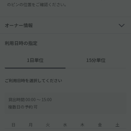
のピンの位置をご確認ください。
オーナー情報
利用日時の指定
1日単位
15分単位
ご利用日時を選択してください
貸出時間 00:00 〜 15:00
複数日の予約 可
日
月
火
水
木
金
土