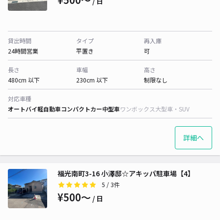
/ 日
貸出時間
タイプ
再入庫
24時間営業
平置き
可
長さ
車幅
高さ
480cm 以下
230cm 以下
制限なし
対応車種
オートバイ
軽自動車
コンパクトカー
中型車
ワンボックス
大型車・SUV
詳細へ
福光南町3-16 小澤邸☆アキッパ駐車場【4】
5
/ 3件
¥500〜
/ 日