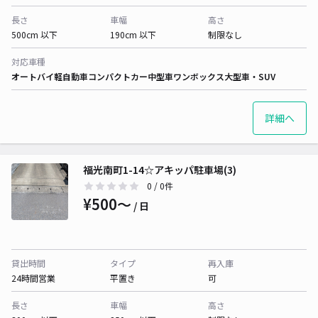
長さ
車幅
高さ
500cm 以下
190cm 以下
制限なし
対応車種
オートバイ
軽自動車
コンパクトカー
中型車
ワンボックス
大型車・SUV
詳細へ
福光南町1-14☆アキッパ駐車場(3)
0
/ 0件
¥500〜
/ 日
貸出時間
タイプ
再入庫
24時間営業
平置き
可
長さ
車幅
高さ