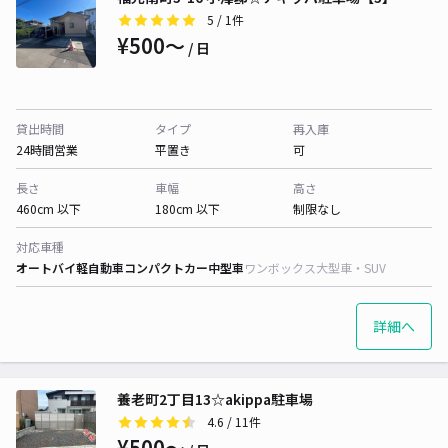
5
/ 1件
¥500〜
/ 日
貸出時間
タイプ
再入庫
24時間営業
平置き
可
長さ
車幅
高さ
460cm 以下
180cm 以下
制限なし
対応車種
オートバイ
軽自動車
コンパクトカー
中型車
ワンボックス
大型車・SUV
詳細へ
養老町2丁目13☆akippa駐車場
4.6
/ 11件
¥500〜