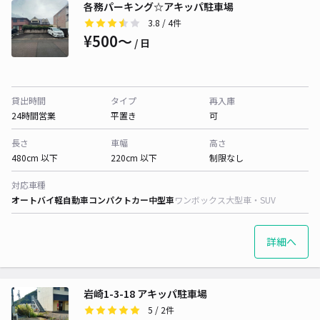
各務パーキング☆アキッパ駐車場
3.8
/ 4件
¥500〜
/ 日
貸出時間
タイプ
再入庫
24時間営業
平置き
可
長さ
車幅
高さ
480cm 以下
220cm 以下
制限なし
対応車種
オートバイ
軽自動車
コンパクトカー
中型車
ワンボックス
大型車・SUV
詳細へ
岩崎1-3-18 アキッパ駐車場
5
/ 2件