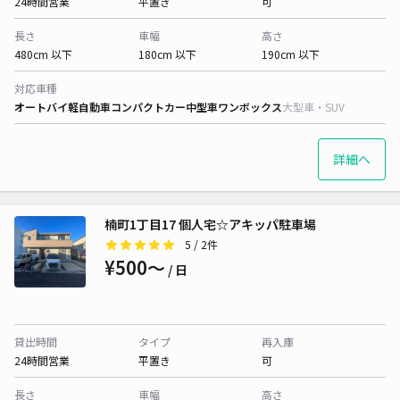
24時間営業
平置き
可
長さ
車幅
高さ
480cm 以下
180cm 以下
190cm 以下
対応車種
オートバイ
軽自動車
コンパクトカー
中型車
ワンボックス
大型車・SUV
詳細へ
楠町1丁目17 個人宅☆アキッパ駐車場
5
/ 2件
¥500〜
/ 日
貸出時間
タイプ
再入庫
24時間営業
平置き
可
長さ
車幅
高さ