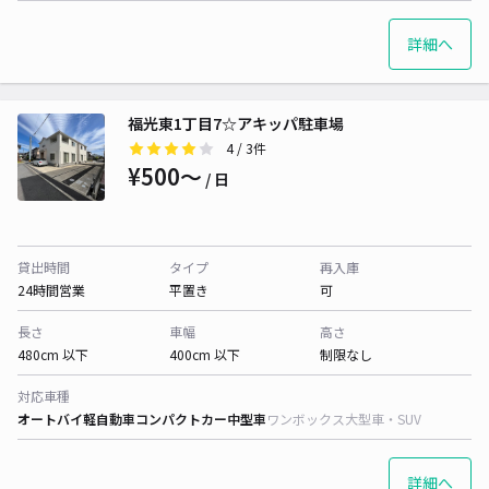
詳細へ
福光東1丁目7☆アキッパ駐車場
4
/ 3件
¥500〜
/ 日
貸出時間
タイプ
再入庫
24時間営業
平置き
可
長さ
車幅
高さ
480cm 以下
400cm 以下
制限なし
対応車種
オートバイ
軽自動車
コンパクトカー
中型車
ワンボックス
大型車・SUV
詳細へ