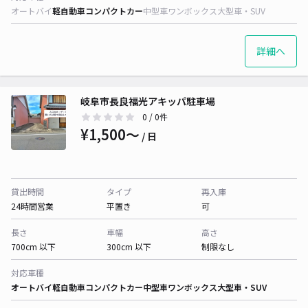
オートバイ
軽自動車
コンパクトカー
中型車
ワンボックス
大型車・SUV
詳細へ
岐阜市長良福光アキッパ駐車場
0
/ 0件
¥1,500〜
/ 日
貸出時間
タイプ
再入庫
24時間営業
平置き
可
長さ
車幅
高さ
700cm 以下
300cm 以下
制限なし
対応車種
オートバイ
軽自動車
コンパクトカー
中型車
ワンボックス
大型車・SUV