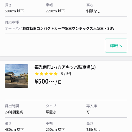
長さ
車幅
高さ
500cm 以下
220cm 以下
制限なし
対応車種
オートバイ
軽自動車
コンパクトカー
中型車
ワンボックス
大型車・SUV
詳細へ
福光南町1-7☆アキッパ駐車場(1)
5
/ 5件
¥500〜
/ 日
貸出時間
タイプ
再入庫
24時間営業
平置き
可
長さ
車幅
高さ
480cm 以下
250cm 以下
制限なし