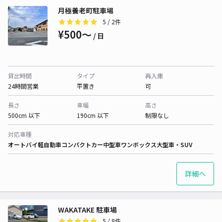
月極養老町駐車場
5
/ 2件
¥500〜
/ 日
貸出時間
タイプ
再入庫
24時間営業
平置き
可
長さ
車幅
高さ
500cm 以下
190cm 以下
制限なし
対応車種
オートバイ
軽自動車
コンパクトカー
中型車
ワンボックス
大型車・SUV
詳細へ
WAKATAKE 駐車場
5
/ 8件