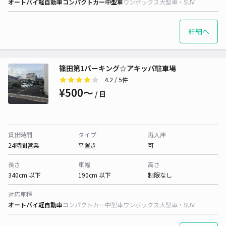
オートバイ
軽自動車
コンパクトカー
中型車
ワンボックス
大型車・SUV
詳細へ
篠田第1パーキング☆アキッパ駐車場
4.2
/ 5件
¥500〜
/ 日
貸出時間
タイプ
再入庫
24時間営業
平置き
可
長さ
車幅
高さ
340cm 以下
190cm 以下
制限なし
対応車種
オートバイ
軽自動車
コンパクトカー
中型車
ワンボックス
大型車・SUV