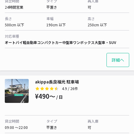
貸出時間
タイプ
再入庫
24時間営業
平置き
可
長さ
車幅
高さ
500cm 以下
190cm 以下
250cm 以下
対応車種
オートバイ
軽自動車
コンパクトカー
中型車
ワンボックス
大型車・SUV
詳細へ
akippa長良福光 駐車場
4.9
/ 26件
¥490〜
/ 日
貸出時間
タイプ
再入庫
09:00 〜22:00
平置き
可