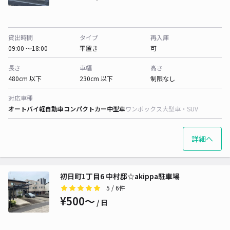
貸出時間
タイプ
再入庫
09:00 〜18:00
平置き
可
長さ
車幅
高さ
480cm 以下
230cm 以下
制限なし
対応車種
オートバイ
軽自動車
コンパクトカー
中型車
ワンボックス
大型車・SUV
詳細へ
初日町1丁目6 中村邸☆akippa駐車場
5
/ 6件
¥500〜
/ 日