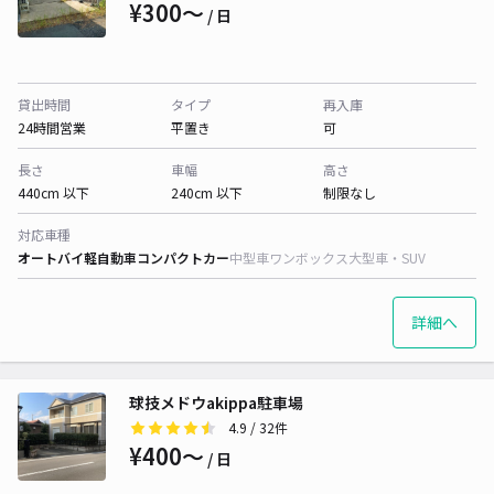
¥300〜
/ 日
貸出時間
タイプ
再入庫
24時間営業
平置き
可
長さ
車幅
高さ
440cm 以下
240cm 以下
制限なし
対応車種
オートバイ
軽自動車
コンパクトカー
中型車
ワンボックス
大型車・SUV
詳細へ
球技メドウakippa駐車場
4.9
/ 32件
¥400〜
/ 日