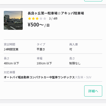
長良ヶ丘第一駐車場☆アキッパ駐車場
3
/ 4件
¥500〜
/ 日
貸出時間
タイプ
再入庫
24時間営業
平置き
可
長さ
車幅
高さ
480cm 以下
180cm 以下
制限なし
対応車種
オートバイ
軽自動車
コンパクトカー
中型車
ワンボックス
大型車・SUV
詳細へ