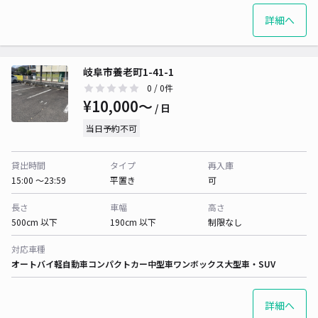
詳細へ
岐阜市養老町1-41-1
0
/ 0件
¥10,000〜
/ 日
当日予約不可
貸出時間
タイプ
再入庫
15:00 〜23:59
平置き
可
長さ
車幅
高さ
500cm 以下
190cm 以下
制限なし
対応車種
オートバイ
軽自動車
コンパクトカー
中型車
ワンボックス
大型車・SUV
詳細へ