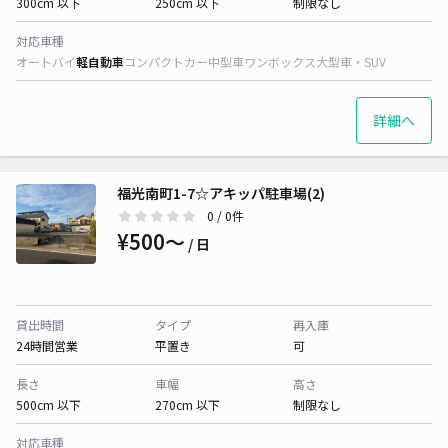
300cm 以下
250cm 以下
制限なし
対応車種
オートバイ
軽自動車
コンパクトカー
中型車
ワンボックス
大型車・SUV
詳細へ
福光南町1-7☆アキッパ駐車場(2)
0
/ 0件
¥500〜
/ 日
貸出時間
タイプ
再入庫
24時間営業
平置き
可
長さ
車幅
高さ
500cm 以下
270cm 以下
制限なし
対応車種