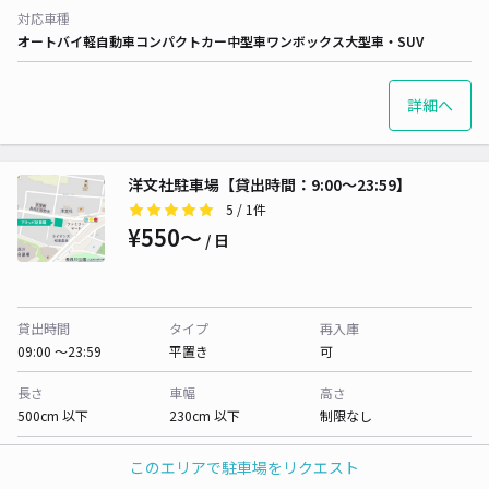
対応車種
オートバイ
軽自動車
コンパクトカー
中型車
ワンボックス
大型車・SUV
詳細へ
洋文社駐車場【貸出時間：9:00〜23:59】
5
/ 1件
¥550〜
/ 日
貸出時間
タイプ
再入庫
09:00 〜23:59
平置き
可
長さ
車幅
高さ
500cm 以下
230cm 以下
制限なし
対応車種
このエリアで駐車場をリクエスト
オートバイ
軽自動車
コンパクトカー
中型車
ワンボックス
大型車・SUV