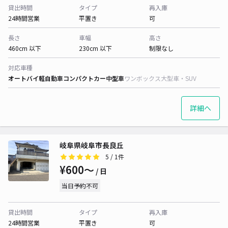
貸出時間
タイプ
再入庫
24時間営業
平置き
可
長さ
車幅
高さ
460cm 以下
230cm 以下
制限なし
対応車種
オートバイ
軽自動車
コンパクトカー
中型車
ワンボックス
大型車・SUV
詳細へ
岐阜県岐阜市長良丘
5
/ 1件
¥600〜
/ 日
当日予約不可
貸出時間
タイプ
再入庫
24時間営業
平置き
可