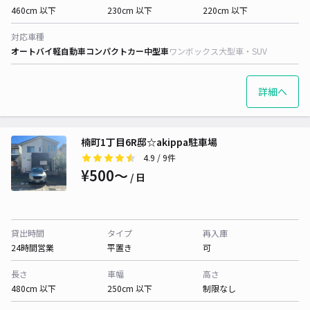
460cm 以下
230cm 以下
220cm 以下
対応車種
オートバイ
軽自動車
コンパクトカー
中型車
ワンボックス
大型車・SUV
詳細へ
楠町1丁目6R邸☆akippa駐車場
4.9
/ 9件
¥500〜
/ 日
貸出時間
タイプ
再入庫
24時間営業
平置き
可
長さ
車幅
高さ
480cm 以下
250cm 以下
制限なし