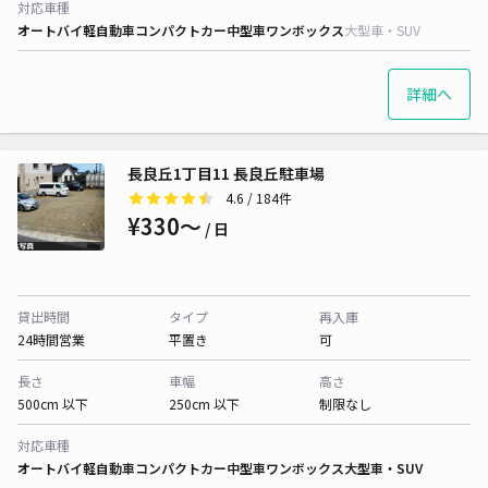
対応車種
オートバイ
軽自動車
コンパクトカー
中型車
ワンボックス
大型車・SUV
詳細へ
長良丘1丁目11 長良丘駐車場
4.6
/ 184件
¥330〜
/ 日
貸出時間
タイプ
再入庫
24時間営業
平置き
可
長さ
車幅
高さ
500cm 以下
250cm 以下
制限なし
対応車種
オートバイ
軽自動車
コンパクトカー
中型車
ワンボックス
大型車・SUV