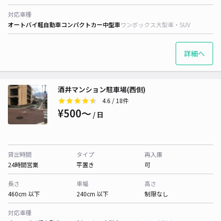
対応車種
オートバイ
軽自動車
コンパクトカー
中型車
ワンボックス
大型車・SUV
詳細へ
酒井マンション駐車場(西側)
4.6
/ 18件
¥500〜
/ 日
貸出時間
タイプ
再入庫
24時間営業
平置き
可
長さ
車幅
高さ
460cm 以下
240cm 以下
制限なし
対応車種