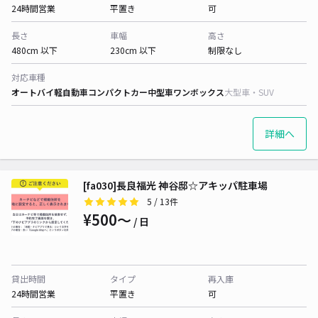
24時間営業
平置き
可
長さ
車幅
高さ
480cm 以下
230cm 以下
制限なし
対応車種
オートバイ
軽自動車
コンパクトカー
中型車
ワンボックス
大型車・SUV
詳細へ
[fa030]長良福光 神谷邸☆アキッパ駐車場
5
/ 13件
¥500〜
/ 日
貸出時間
タイプ
再入庫
24時間営業
平置き
可