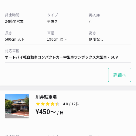
貸出時間
タイプ
再入庫
24時間営業
平置き
可
長さ
車幅
高さ
500cm 以下
190cm 以下
制限なし
対応車種
オートバイ
軽自動車
コンパクトカー
中型車
ワンボックス
大型車・SUV
詳細へ
川井駐車場
4.8
/ 12件
¥450〜
/ 日