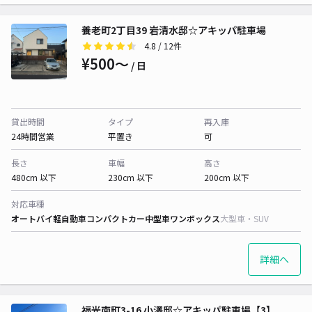
養老町2丁目39 岩清水邸☆アキッパ駐車場
4.8
/ 12件
¥500〜
/ 日
貸出時間
タイプ
再入庫
24時間営業
平置き
可
長さ
車幅
高さ
480cm 以下
230cm 以下
200cm 以下
対応車種
オートバイ
軽自動車
コンパクトカー
中型車
ワンボックス
大型車・SUV
詳細へ
福光南町3-16 小澤邸☆アキッパ駐車場【3】