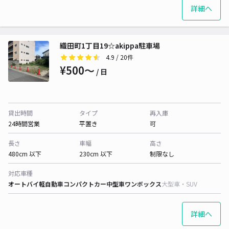
詳細へ
織田町1丁目19☆akippa駐車場
4.9
/ 20件
¥500〜
/ 日
貸出時間
タイプ
再入庫
24時間営業
平置き
可
長さ
車幅
高さ
480cm 以下
230cm 以下
制限なし
対応車種
オートバイ
軽自動車
コンパクトカー
中型車
ワンボックス
大型車・SUV
詳細へ