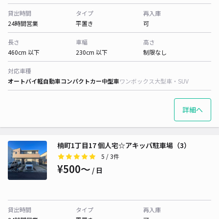
貸出時間
タイプ
再入庫
24時間営業
平置き
可
長さ
車幅
高さ
460cm 以下
230cm 以下
制限なし
対応車種
オートバイ
軽自動車
コンパクトカー
中型車
ワンボックス
大型車・SUV
詳細へ
楠町1丁目17 個人宅☆アキッパ駐車場（3）
5
/ 3件
¥500〜
/ 日
貸出時間
タイプ
再入庫