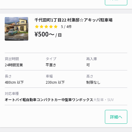
千代田町1丁目22 村瀬邸☆アキッパ駐車場
5
/ 4件
¥500〜
/ 日
貸出時間
タイプ
再入庫
24時間営業
平置き
可
長さ
車幅
高さ
480cm 以下
230cm 以下
制限なし
対応車種
オートバイ
軽自動車
コンパクトカー
中型車
ワンボックス
大型車・SUV
詳細へ