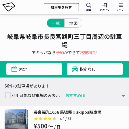
駐車場を貸す
検索
ログイン
メニュー
一覧
地図
岐阜県岐阜市長良宮路町三丁目周辺の駐車
場
アキッパなら
予約
ができて
格安料金
!
未定
指定なし
66件の駐車場があります
利用可能な駐車場のみ表示
長良福光1656 馬場邸☆akippa駐車場
4.8
/ 6件
¥500〜
/ 日