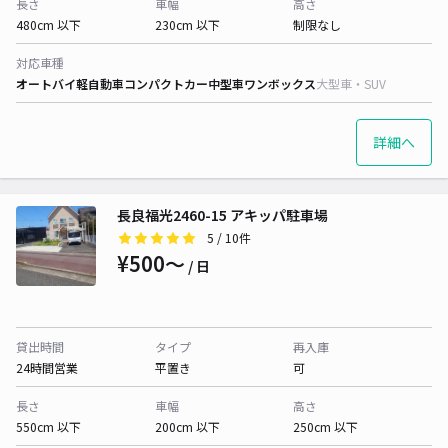
長さ
車幅
高さ
480cm 以下
230cm 以下
制限なし
対応車種
オートバイ
軽自動車
コンパクトカー
中型車
ワンボックス
大型車・SUV
詳細へ
長良福光2460-15 アキッパ駐車場
5
/ 10件
¥500〜
/ 日
貸出時間
タイプ
再入庫
24時間営業
平置き
可
長さ
車幅
高さ
550cm 以下
200cm 以下
250cm 以下