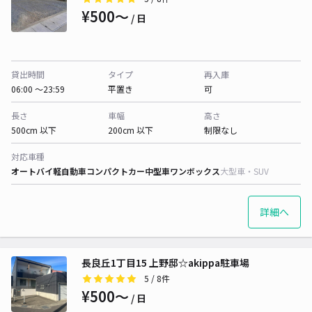
¥500〜
/ 日
貸出時間
タイプ
再入庫
06:00 〜23:59
平置き
可
長さ
車幅
高さ
500cm 以下
200cm 以下
制限なし
対応車種
オートバイ
軽自動車
コンパクトカー
中型車
ワンボックス
大型車・SUV
詳細へ
長良丘1丁目15 上野邸☆akippa駐車場
5
/ 8件
¥500〜
/ 日