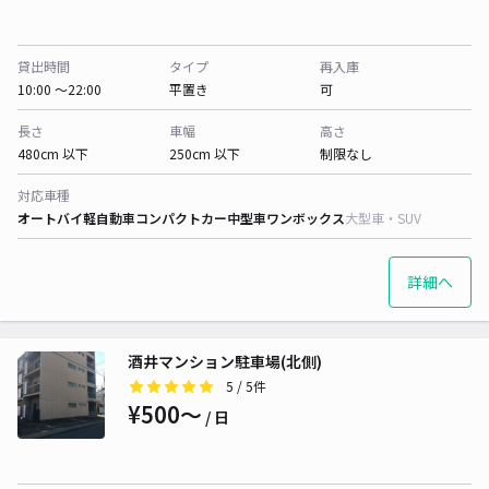
貸出時間
タイプ
再入庫
10:00 〜22:00
平置き
可
長さ
車幅
高さ
480cm 以下
250cm 以下
制限なし
対応車種
オートバイ
軽自動車
コンパクトカー
中型車
ワンボックス
大型車・SUV
詳細へ
酒井マンション駐車場(北側)
5
/ 5件
¥500〜
/ 日