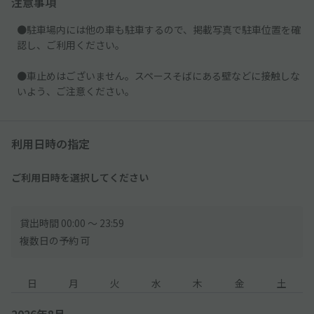
注意事項
●駐車場内には他の車も駐車するので、掲載写真で駐車位置を確
認し、ご利用ください。
●車止めはございません。スペースそばにある壁などに接触しな
いよう、ご注意ください。
利用日時の指定
ご利用日時を選択してください
貸出時間 00:00 〜 23:59
複数日の予約 可
日
月
火
水
木
金
土
2026年8月