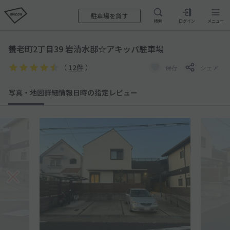
駐車場を貸す
検索
ログイン
メニュー
養老町2丁目39 岩清水邸☆アキッパ駐車場
（
12件
）
保存
シェア
写真・地図
詳細情報
日時の指定
レビュー