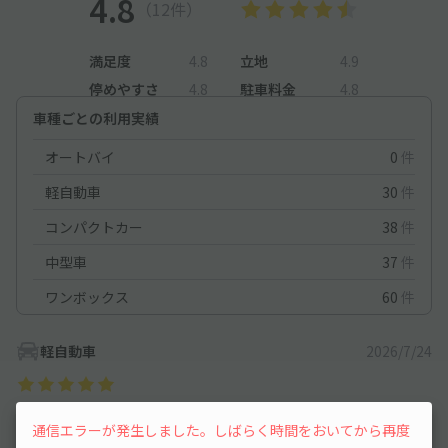
4.8
（12件）
満足度
4.8
立地
4.9
停めやすさ
4.8
駐車料金
4.8
車種ごとの利用実績
オートバイ
0
件
軽自動車
30
件
コンパクトカー
38
件
中型車
37
件
ワンボックス
60
件
軽自動車
2026/7/24
長良地区は一方通行とか、時間帯によっては進入禁止とかあっ
通信エラーが発生しました。しばらく時間をおいてから再度
て、土地勘のない者には結構ややこしかったりするのですが、こ