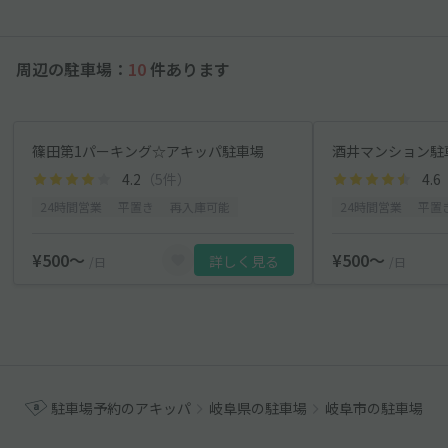
周辺の駐車場：
10
件あります
篠田第1パーキング☆アキッパ駐車場
酒井マンション駐車
4.2
（5件）
4.6
24時間営業
平置き
再入庫可能
24時間営業
平置
¥500〜
¥500〜
詳しく見る
/日
/日
駐車場予約のアキッパ
岐阜県の駐車場
岐阜市の駐車場