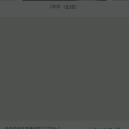
1
枚目 （
全
4
枚
）
岐阜県岐阜市養老町2丁目39-3