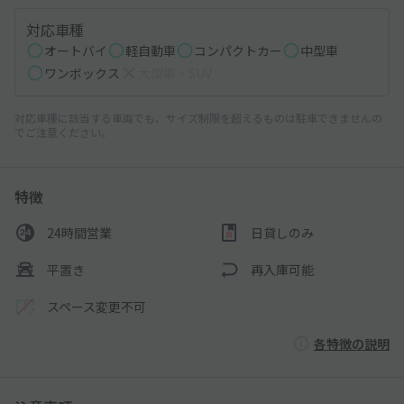
対応車種
オートバイ
軽自動車
コンパクトカー
中型車
ワンボックス
大型車・SUV
対応車種に該当する車両でも、サイズ制限を超えるものは駐車できませんの
でご注意ください。
特徴
24時間営業
日貸しのみ
平置き
再入庫可能
スペース変更不可
各特徴の説明