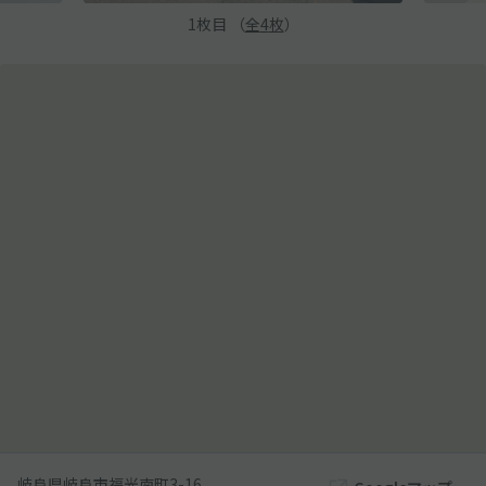
1
枚目 （
全
4
枚
）
岐阜県岐阜市福光南町3-16