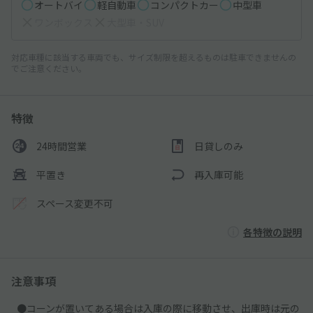
オートバイ
軽自動車
コンパクトカー
中型車
ワンボックス
大型車・SUV
対応車種に該当する車両でも、サイズ制限を超えるものは駐車できませんの
でご注意ください。
特徴
24時間営業
日貸しのみ
平置き
再入庫可能
スペース変更不可
各特徴の説明
注意事項
●コーンが置いてある場合は入庫の際に移動させ、出庫時は元の