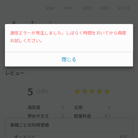
¥500
¥700
¥500
¥500
¥1,200
6
7
8
通信エラーが発生しました。しばらく時間をおいてから再度
¥700
¥500
先行予約
お試しください。
以降の空き状況は毎日24:00に更新されます。
閉じる
レビュー
5
（3件）
満足度
5
立地
5
停めやすさ
5
駐車料金
4.7
車種ごとの利用実績
オートバイ
0
件