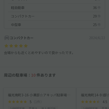
軽自動車
36
件
コンパクトカー
29
件
中型車
25
件
コンパクトカー
2024/6/22
会場からも近くとめやすいので良かったです。
周辺の駐車場：
10
件あります
福光南町3-16 小澤邸☆アキッパ駐車場【3】
福光南町14-9 I邸
5
（1件）
4.5
24時間営業
平置き
再入庫可能
24時間営業
平置