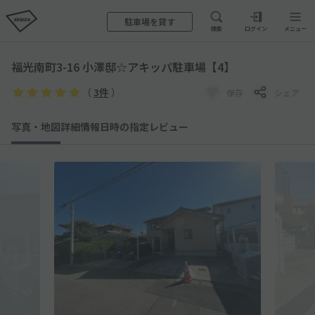
駐車場を貸す
検索
ログイン
メニュー
福光南町3-16 小澤邸☆アキッパ駐車場【4】
（
3件
）
保存
シェア
写真・地図
詳細情報
日時の指定
レビュー