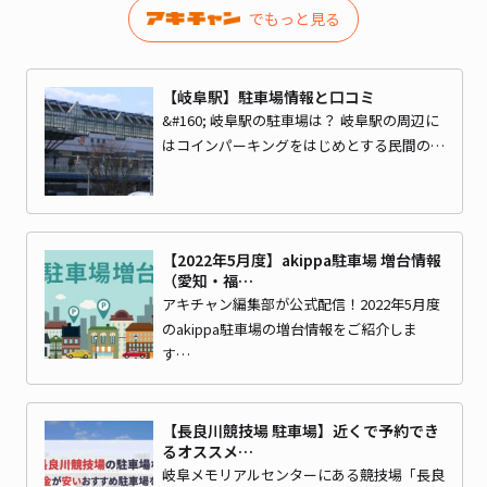
でもっと見る
【岐阜駅】駐車場情報と口コミ
&#160; 岐阜駅の駐車場は？ 岐阜駅の周辺に
はコインパーキングをはじめとする民間の…
【2022年5月度】akippa駐車場 増台情報
（愛知・福…
アキチャン編集部が公式配信！2022年5月度
のakippa駐車場の増台情報をご紹介しま
す…
【長良川競技場 駐車場】近くで予約でき
るオススメ…
岐阜メモリアルセンターにある競技場「長良