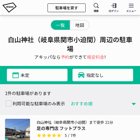
駐車場を貸す
検索
ログイン
メニュー
一覧
地図
白山神社（岐阜県関市小迫間）周辺の駐車
場
アキッパなら
予約
ができて
格安料金
!
未定
指定なし
1件の駐車場があります
利用可能な駐車場のみ表示
白山神社（岐阜県関市小迫間）まで徒歩 21分
足の専門店 フットプラス
5
/ 7件