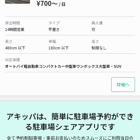
¥700〜
/ 日
貸出時間
タイプ
再入庫
24時間営業
平置き
可
長さ
車幅
高さ
480cm 以下
180cm 以下
制限なし
対応車種
オートバイ
軽自動車
コンパクトカー
中型車
ワンボックス
大型車・SUV
詳細へ
アキッパは、簡単に駐車場予約ができ
る駐車場シェアアプリです
全て予約制駐車場・事前お支払いのためスムーズにご利用当日の