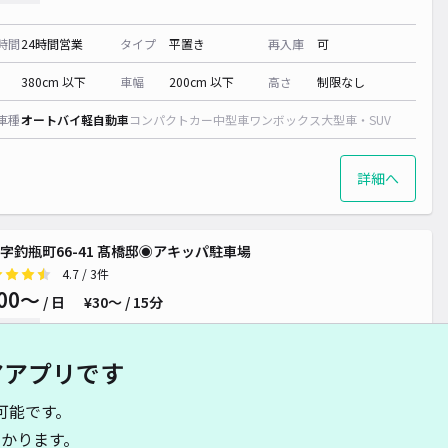
時間
24時間営業
タイプ
平置き
再入庫
可
380cm 以下
車幅
200cm 以下
高さ
制限なし
車種
オートバイ
軽自動車
コンパクトカー
中型車
ワンボックス
大型車・SUV
詳細へ
字釣瓶町66-41 髙橋邸◉アキッパ駐車場
4.7
/ 3件
00〜
/ 日
¥30〜 / 15分
貸し可
アアプリです
時間
24時間営業
タイプ
平置き
再入庫
可
可能です。
500cm 以下
車幅
190cm 以下
高さ
制限なし
かります。