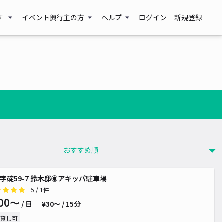
す
イベント興行主の方
ヘルプ
ログイン
新規登録
字碇59-7 鈴木邸◉アキッパ駐車場
5
/ 1件
00〜
/ 日
¥30〜 / 15分
貸し可