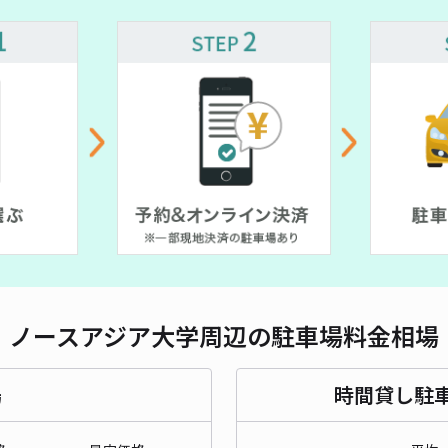
対応
広面
¥3
時間
貸出
長さ
ノースアジア大学周辺の駐車場料金相場
対応
場
時間貸し駐