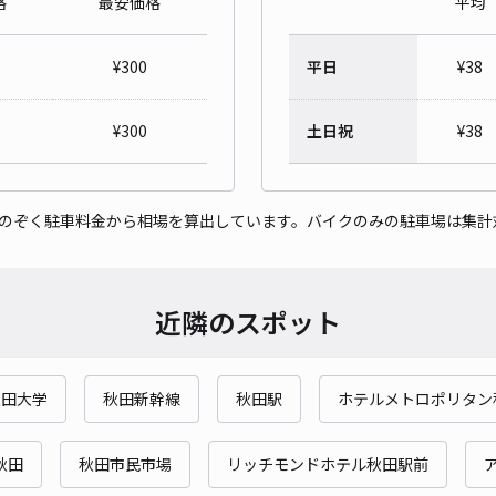
格
最安価格
平均
はぁ
¥
300
平日
¥
38
¥4
時間
¥
300
土日祝
¥
38
貸出
をのぞく駐車料金から相場を算出しています。バイクのみの駐車場は集計
長さ
対応
近隣のスポット
秋田大学
秋田新幹線
秋田駅
ホテルメトロポリタン
㈲開
¥4
秋田
秋田市民市場
リッチモンドホテル秋田駅前