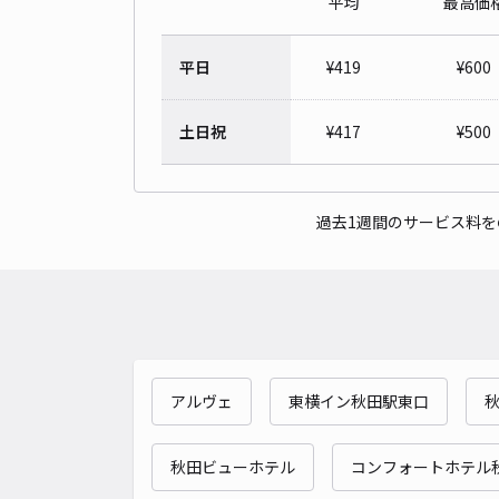
平均
最高価
平日
¥
419
¥
600
土日祝
¥
417
¥
500
過去1週間のサービス料
アルヴェ
東横イン秋田駅東口
秋田ビューホテル
コンフォートホテル