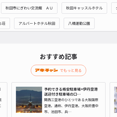
時間
秋田市にぎわい交流館 ＡＵ
秋田キャッスルホテル
貸出
ち荘
アルバートホテル秋田
八橋運動公園
長さ
対応
おすすめ記事
秋田
でもっと見る
¥3
車
予約できる格安駐車場+伊丹空港
時間
送迎付き駐車場の口…
駐
関西三空港のひとつである大阪国際
貸出
に
空港。通称、伊丹空港。大阪府豊中
市、池田市、兵…
長さ