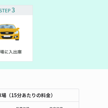
車種
オートバイ
軽自動車
コンパクトカー
中型車
ワンボックス
大型車・SUV
詳細へ
字釣瓶町71-7 菅原邸◉アキッパ駐車場
5
/ 2件
00〜
/ 日
¥40〜 / 15分
貸し可
時間
24時間営業
タイプ
平置き
再入庫
可
450cm 以下
車幅
350cm 以下
高さ
制限なし
車種
オートバイ
軽自動車
コンパクトカー
中型車
ワンボックス
大型車・SUV
車場（15分あたりの料金）
詳細へ