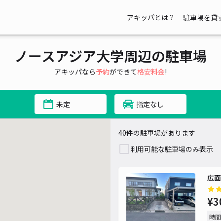
アキッパとは？
駐車場を貸
ノースアジア大学周辺の駐車場
アキッパなら
予約
ができて
格安料金
!
未定
指定なし
40件の駐車場があります
利用可能な駐車場のみ表示
広面
¥3
時間