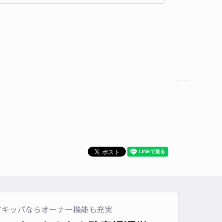
車種
オートバイ
軽自動車
コンパクトカー
中型車
ワンボックス
大型車・SUV
詳細へ
字樋口44-59 熊谷邸◉アキッパ駐車場【時間制限あり】
0
/ 0件
00〜
/ 日
¥30〜 / 15分
貸し可
時間
08:00 〜19:00
タイプ
平置き
再入庫
可
480cm 以下
車幅
180cm 以下
高さ
制限なし
車種
オートバイ
軽自動車
コンパクトカー
中型車
ワンボックス
大型車・SUV
アキッパならオーナー機能も充実
詳細へ