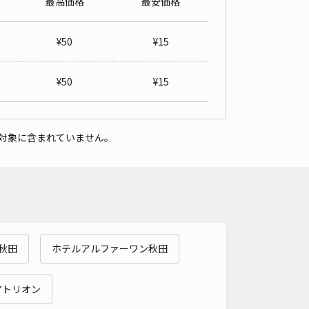
最高価格
最安価格
と歯科クリニック◉アキッパ駐車場
5
/ 1件
¥
50
¥
15
00〜
/ 日
¥40〜 / 15分
貸し可
当日予約不可
¥
50
¥
15
時間
24時間営業
タイプ
平置き
再入庫
可
対象に含まれていません。
490cm 以下
車幅
200cm 以下
高さ
制限なし
車種
オートバイ
軽自動車
コンパクトカー
中型車
ワンボックス
大型車・SUV
詳細へ
秋田
ホテルアルファーワン秋田
成コーポレーション☆アキッパ駐車場
5
/ 1件
00〜
アトリオン
/ 日
¥40〜 / 15分