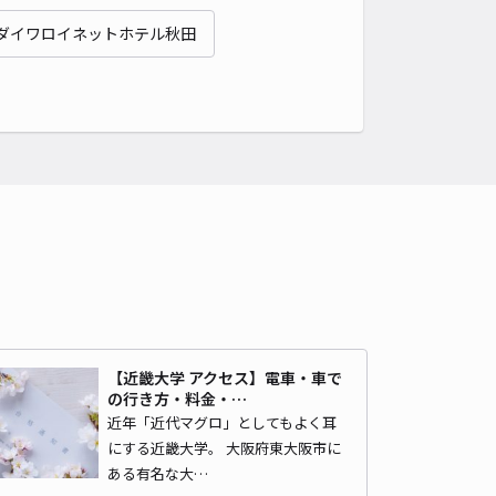
貸し可
ダイワロイネットホテル秋田
時間
24時間営業
タイプ
平置き
再入庫
可
480cm 以下
車幅
240cm 以下
高さ
制限なし
車種
オートバイ
軽自動車
コンパクトカー
中型車
ワンボックス
大型車・SUV
詳細へ
県秋田市広面字碇1丁目付近畑◉アキッパ駐車場
0
/ 0件
00〜
/ 日
¥30〜 / 15分
【近畿大学 アクセス】電車・車で
貸し可
の行き方・料金・…
近年「近代マグロ」としてもよく耳
時間
24時間営業
タイプ
平置き
再入庫
可
にする近畿大学。 大阪府東大阪市に
ある有名な大…
500cm 以下
車幅
190cm 以下
高さ
制限なし