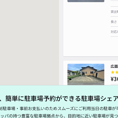
貸出
長さ
対応
広面
¥3
時間
、簡単に駐車場予約ができる駐車場シェ
貸出
制駐車場・事前お支払いのためスムーズにご利用当日の駐車が
長さ
キッパの持つ豊富な駐車場拠点から、目的地に近い駐車場が見つ