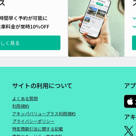
ス
広面
時間早く予約が可能に
車料金が常時10%OFF
¥3
時間
詳しく見る
貸出
長さ
対応
サイトの利用について
アプ
よくある質問
利用規約
アキッパバリュープラス利用規約
アキ
広面
プライバシーポリシー
特定商取引法に関する記載
¥3