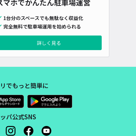
スマホでかんたん
駐車場運営
字碇86-5小白川邸◉アキッパ駐車場
1台分のスペースでも無駄なく収益化
0
/ 0件
完全無料で駐車場運用を始められる
00〜
/ 日
¥30〜 / 15分
貸し可
詳しく見る
時間
24時間営業
タイプ
平置き
再入庫
可
340cm 以下
車幅
180cm 以下
高さ
制限なし
車種
オートバイ
軽自動車
コンパクトカー
中型車
ワンボックス
大型車・SUV
リでもっと簡単に
詳細へ
ッパ公式SNS
字宮田5-2 ラフォーレK◉アキッパ駐車場
0
/ 0件
00〜
/ 日
¥30〜 / 15分