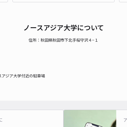
対応
ノースアジア大学について
住所：秋田県秋田市下北手桜守沢４−１
広面
¥3
時間
スアジア大学付近の駐車場
貸出
長さ
対応
に