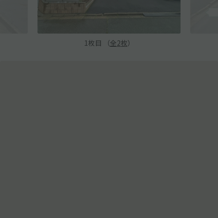
1
枚目 （
全
2
枚
）