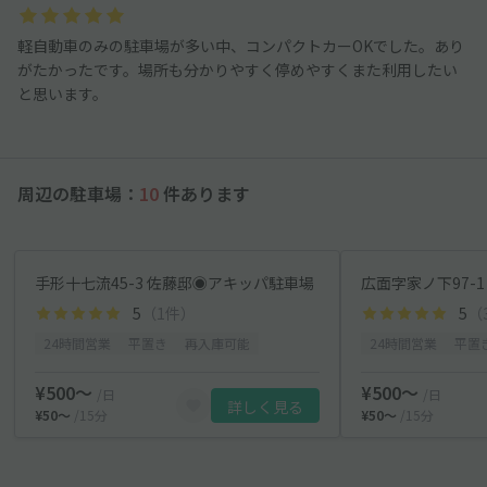
軽自動車のみの駐車場が多い中、コンパクトカーOKでした。あり
がたかったです。場所も分かりやすく停めやすくまた利用したい
と思います。
周辺の駐車場：
10
件あります
手形十七流45-3 佐藤邸◉アキッパ駐車場
5
（1件）
5
（
24時間営業
平置き
再入庫可能
24時間営業
平置
¥500〜
¥500〜
/日
/日
詳しく見る
¥50〜
/15分
¥50〜
/15分