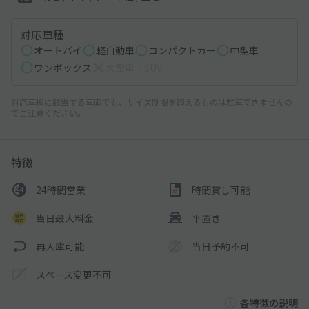
対応車種
オートバイ
軽自動車
コンパクトカー
中型車
ワンボックス
大型車・SUV
対応車種に該当する車両でも、サイズ制限を超えるものは駐車できませんの
でご注意ください。
特徴
24時間営業
時間貸し可能
当日最大料金
平置き
再入庫可能
当日予約不可
スペース変更不可
各特徴の説明