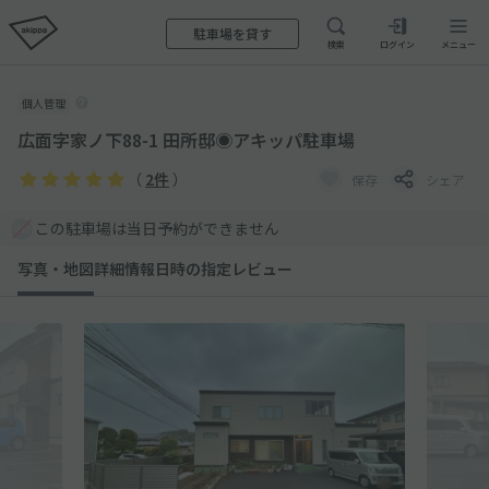
駐車場を貸す
検索
ログイン
メニュー
個人管理
広面字家ノ下88-1 田所邸◉アキッパ駐車場
（
2件
）
保存
シェア
この駐車場は当日予約ができません
写真・地図
詳細情報
日時の指定
レビュー