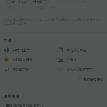
オートバイ
軽自動車
コンパクトカー
中型車
ワンボックス
大型車・SUV
対応車種に該当する車両でも、サイズ制限を超えるものは駐車できませんの
でご注意ください。
特徴
24時間営業
時間貸し可能
当日最大料金
平置き
再入庫可能
スペース変更不可
各特徴の説明
注意事項
●縦列駐車の駐車場です。