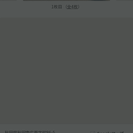
1
枚目 （
全
4
枚
）
秋田県秋田市広面字碇86-5