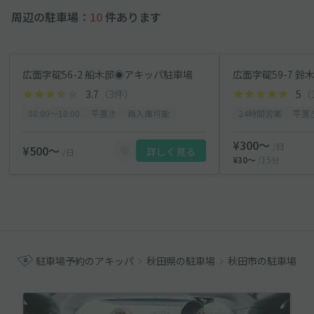
周辺の駐車場：
10
件あります
広面字碇56-2 船木邸◉アキッパ駐車場
広面字碇59-7 
3.7
（3件）
5
（
08:00〜18:00
平置き
再入庫可能
24時間営業
平置
¥300〜
/日
¥500〜
詳しく見る
/日
¥30〜
/15分
駐車場予約のアキッパ
秋田県の駐車場
秋田市の駐車場