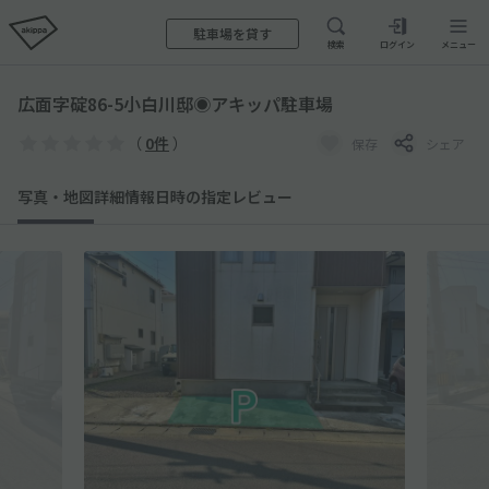
駐車場を貸す
検索
ログイン
メニュー
広面字碇86-5小白川邸◉アキッパ駐車場
（
0件
）
保存
シェア
写真・地図
詳細情報
日時の指定
レビュー