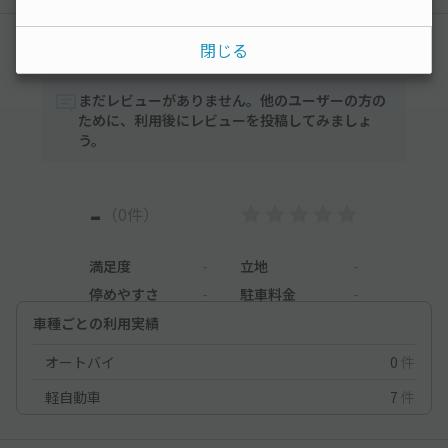
レビュー
閉じる
まだレビューがありません。他のユーザーの方の
ために、利用後にレビューを投稿してみましょ
う。
-
（0件）
満足度
-
立地
-
停めやすさ
-
駐車料金
-
車種ごとの利用実績
オートバイ
0
件
軽自動車
7
件