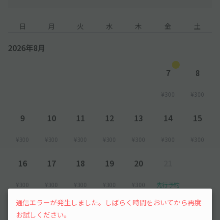
日
月
火
水
木
金
土
2026年8月
7
8
¥300
¥300
9
10
11
12
13
14
15
¥300
¥300
¥300
¥300
¥300
¥300
¥300
16
17
18
19
20
21
¥300
¥300
¥300
¥300
¥300
先行予約
通信エラーが発生しました。しばらく時間をおいてから再度
以降の空き状況は毎日24:00に更新されます。
お試しください。