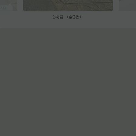
1
枚目 （
全
2
枚
）