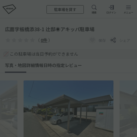
駐車場を貸す
検索
ログイン
メニュー
広面字板橋添38-1 辻邸◉アキッパ駐車場
（
0件
）
保存
シェア
この駐車場は当日予約ができません
写真・地図
詳細情報
日時の指定
レビュー