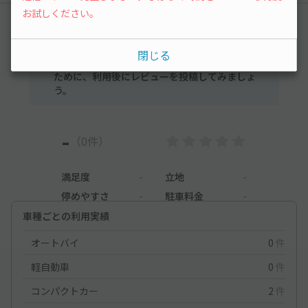
お試しください。
レビュー
閉じる
まだレビューがありません。他のユーザーの方の
ために、利用後にレビューを投稿してみましょ
う。
-
（0件）
満足度
-
立地
-
停めやすさ
-
駐車料金
-
車種ごとの利用実績
オートバイ
0
件
軽自動車
0
件
コンパクトカー
2
件