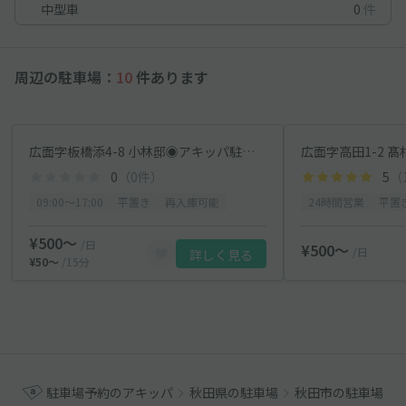
中型車
0
件
周辺の駐車場：
10
件あります
広面字板橋添4-8 小林邸◉アキッパ駐車場
広面字高田1-2 
0
（0件）
5
（
09:00〜17:00
平置き
再入庫可能
24時間営業
平置
¥500〜
/日
¥500〜
/日
詳しく見る
¥50〜
/15分
駐車場予約のアキッパ
秋田県の駐車場
秋田市の駐車場