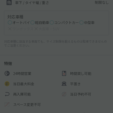
制限なし
車下 / タイヤ幅 / 重さ
対応車種
オートバイ
軽自動車
コンパクトカー
中型車
ワンボックス
大型車・SUV
対応車種に該当する車両でも、サイズ制限を超えるものは駐車できませんの
でご注意ください。
特徴
24時間営業
時間貸し可能
当日最大料金
平置き
再入庫可能
当日予約不可
スペース変更不可