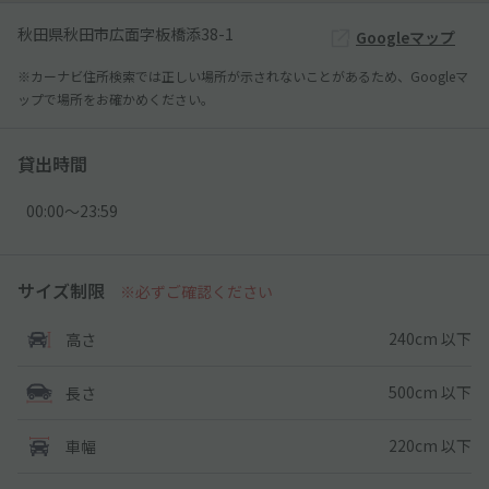
秋田県秋田市広面字板橋添38-1
Googleマップ
※カーナビ住所検索では正しい場所が示されないことがあるため、Googleマ
ップで場所をお確かめください。
貸出時間
00:00〜23:59
サイズ制限
※必ずご確認ください
240cm 以下
高さ
500cm 以下
長さ
220cm 以下
車幅