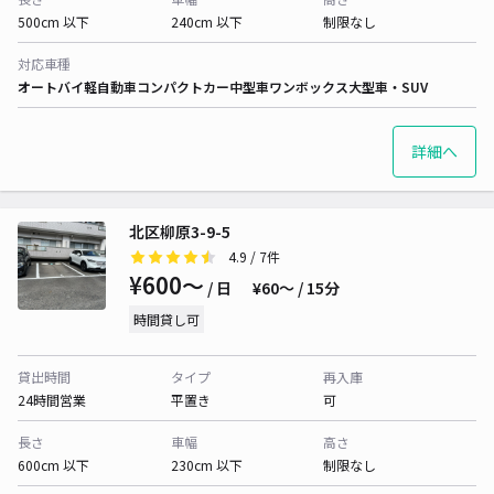
500cm 以下
240cm 以下
制限なし
対応車種
オートバイ
軽自動車
コンパクトカー
中型車
ワンボックス
大型車・SUV
詳細へ
北区柳原3-9-5
4.9
/ 7件
¥600〜
/ 日
¥60〜 / 15分
時間貸し可
貸出時間
タイプ
再入庫
24時間営業
平置き
可
長さ
車幅
高さ
600cm 以下
230cm 以下
制限なし