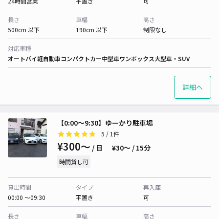
24時間営業
平置き
可
長さ
車幅
高さ
500cm 以下
190cm 以下
制限なし
対応車種
オートバイ
軽自動車
コンパクトカー
中型車
ワンボックス
大型車・SUV
詳細へ
【0:00〜9:30】ゆーかり駐車場
5
/ 1件
¥300〜
/ 日
¥30〜 / 15分
時間貸し可
貸出時間
タイプ
再入庫
00:00 〜09:30
平置き
可
長さ
車幅
高さ