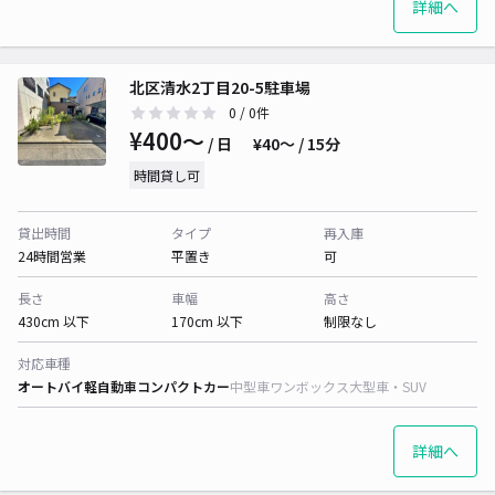
詳細へ
北区清水2丁目20-5駐車場
0
/ 0件
¥400〜
/ 日
¥40〜 / 15分
時間貸し可
貸出時間
タイプ
再入庫
24時間営業
平置き
可
長さ
車幅
高さ
430cm 以下
170cm 以下
制限なし
対応車種
オートバイ
軽自動車
コンパクトカー
中型車
ワンボックス
大型車・SUV
詳細へ