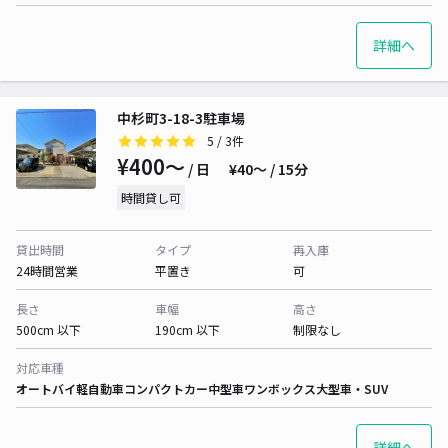
詳細へ
中杉町3-18-3駐車場
5
/ 3件
¥400〜
/ 日
¥40〜 / 15分
時間貸し可
貸出時間
タイプ
再入庫
24時間営業
平置き
可
長さ
車幅
高さ
500cm 以下
190cm 以下
制限なし
対応車種
オートバイ
軽自動車
コンパクトカー
中型車
ワンボックス
大型車・SUV
詳細へ