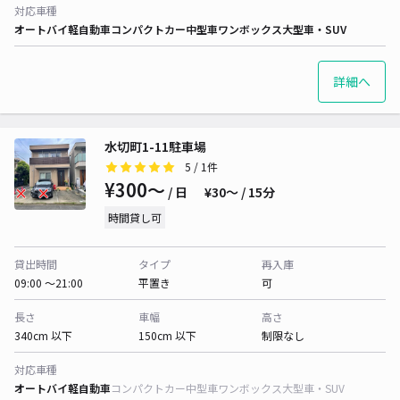
対応車種
オートバイ
軽自動車
コンパクトカー
中型車
ワンボックス
大型車・SUV
詳細へ
水切町1-11駐車場
5
/ 1件
¥300〜
/ 日
¥30〜 / 15分
時間貸し可
貸出時間
タイプ
再入庫
09:00 〜21:00
平置き
可
長さ
車幅
高さ
340cm 以下
150cm 以下
制限なし
対応車種
オートバイ
軽自動車
コンパクトカー
中型車
ワンボックス
大型車・SUV