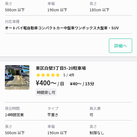
長さ
車幅
高さ
500cm 以下
190cm 以下
185cm 以下
対応車種
オートバイ
軽自動車
コンパクトカー
中型車
ワンボックス
大型車・SUV
詳細へ
東区白壁3丁目5-20駐車場
5
/ 4件
¥400〜
/ 日
¥40〜 / 15分
時間貸し可
貸出時間
タイプ
再入庫
24時間営業
平置き
可
長さ
車幅
高さ
500cm 以下
190cm 以下
制限なし