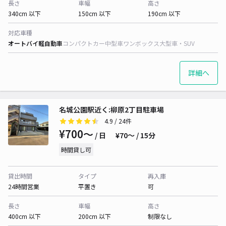
長さ
車幅
高さ
340cm 以下
150cm 以下
190cm 以下
対応車種
オートバイ
軽自動車
コンパクトカー
中型車
ワンボックス
大型車・SUV
詳細へ
名城公園駅近く:柳原2丁目駐車場
4.9
/ 24件
¥700〜
/ 日
¥70〜 / 15分
時間貸し可
貸出時間
タイプ
再入庫
24時間営業
平置き
可
長さ
車幅
高さ
400cm 以下
200cm 以下
制限なし