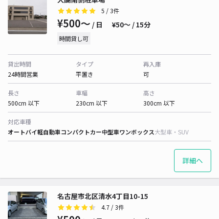
5
/ 3件
¥500〜
/ 日
¥50〜 / 15分
時間貸し可
貸出時間
タイプ
再入庫
24時間営業
平置き
可
長さ
車幅
高さ
500cm 以下
230cm 以下
300cm 以下
対応車種
オートバイ
軽自動車
コンパクトカー
中型車
ワンボックス
大型車・SUV
詳細へ
名古屋市北区清水4丁目10-15
4.7
/ 3件