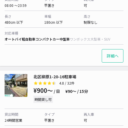
08:00 〜23:59
平置き
可
長さ
車幅
高さ
480cm 以下
180cm 以下
制限なし
対応車種
オートバイ
軽自動車
コンパクトカー
中型車
ワンボックス
大型車・SUV
詳細へ
北区柳原1-20-16駐車場
4.8
/ 32件
¥900〜
/ 日
¥90〜 / 15分
時間貸し可
貸出時間
タイプ
再入庫
24時間営業
平置き
可