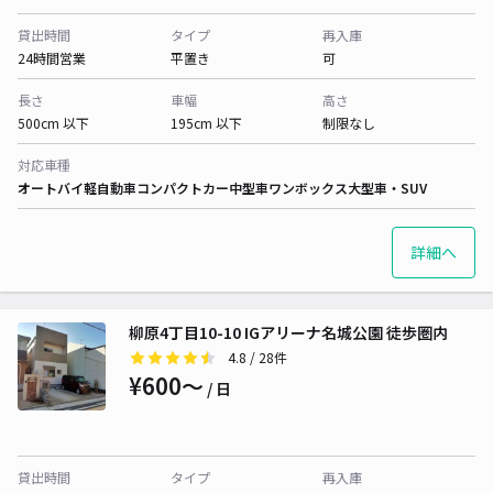
貸出時間
タイプ
再入庫
24時間営業
平置き
可
長さ
車幅
高さ
500cm 以下
195cm 以下
制限なし
対応車種
オートバイ
軽自動車
コンパクトカー
中型車
ワンボックス
大型車・SUV
詳細へ
柳原4丁目10-10 IGアリーナ名城公園 徒歩圏内
4.8
/ 28件
¥600〜
/ 日
貸出時間
タイプ
再入庫