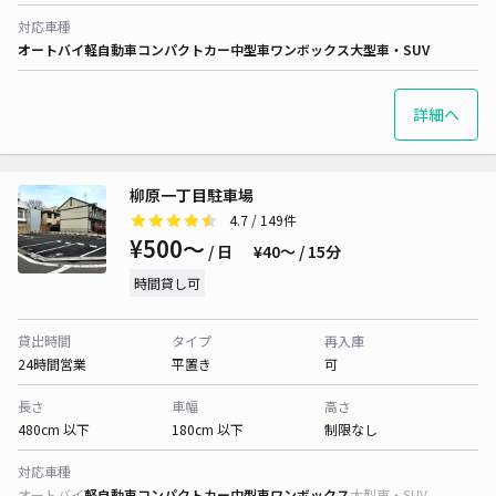
対応車種
オートバイ
軽自動車
コンパクトカー
中型車
ワンボックス
大型車・SUV
詳細へ
柳原一丁目駐車場
4.7
/ 149件
¥500〜
/ 日
¥40〜 / 15分
時間貸し可
貸出時間
タイプ
再入庫
24時間営業
平置き
可
長さ
車幅
高さ
480cm 以下
180cm 以下
制限なし
対応車種
オートバイ
軽自動車
コンパクトカー
中型車
ワンボックス
大型車・SUV