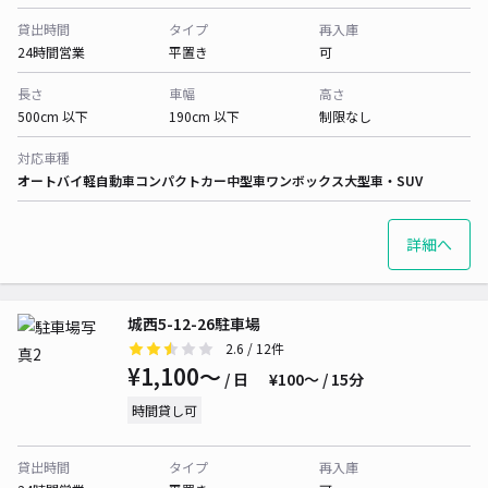
貸出時間
タイプ
再入庫
24時間営業
平置き
可
長さ
車幅
高さ
500cm 以下
190cm 以下
制限なし
対応車種
オートバイ
軽自動車
コンパクトカー
中型車
ワンボックス
大型車・SUV
詳細へ
城西5-12-26駐車場
2.6
/ 12件
¥1,100〜
/ 日
¥100〜 / 15分
時間貸し可
貸出時間
タイプ
再入庫