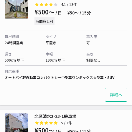
4.1
/ 13件
¥500〜
/ 日
¥50〜 / 15分
時間貸し可
貸出時間
タイプ
再入庫
24時間営業
平置き
可
長さ
車幅
高さ
500cm 以下
190cm 以下
制限なし
対応車種
オートバイ
軽自動車
コンパクトカー
中型車
ワンボックス
大型車・SUV
詳細へ
北区清水2-23-1駐車場
5
/ 1件
¥500〜
/ 日
¥50〜 / 15分