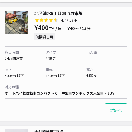
北区清水5丁目29-7駐車場
4.7
/ 13件
¥400〜
/ 日
¥40〜 / 15分
時間貸し可
貸出時間
タイプ
再入庫
24時間営業
平置き
可
長さ
車幅
高さ
500cm 以下
190cm 以下
制限なし
対応車種
オートバイ
軽自動車
コンパクトカー
中型車
ワンボックス
大型車・SUV
詳細へ
大醐南側駐車場