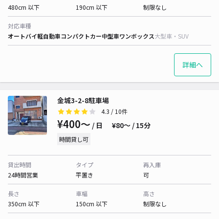
480cm 以下
190cm 以下
制限なし
対応車種
オートバイ
軽自動車
コンパクトカー
中型車
ワンボックス
大型車・SUV
詳細へ
金城3-2-8駐車場
4.3
/ 10件
¥400〜
/ 日
¥80〜 / 15分
時間貸し可
貸出時間
タイプ
再入庫
24時間営業
平置き
可
長さ
車幅
高さ
350cm 以下
150cm 以下
制限なし