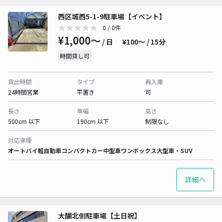
西区城西5-1-9駐車場【イベント】
0
/ 0件
¥1,000〜
/ 日
¥100〜 / 15分
時間貸し可
貸出時間
タイプ
再入庫
24時間営業
平置き
可
長さ
車幅
高さ
500cm 以下
190cm 以下
制限なし
対応車種
オートバイ
軽自動車
コンパクトカー
中型車
ワンボックス
大型車・SUV
詳細へ
大醐北側駐車場【土日祝】