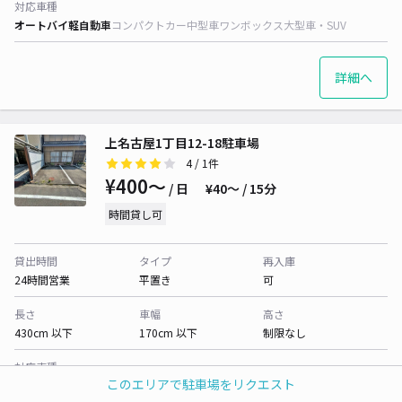
対応車種
オートバイ
軽自動車
コンパクトカー
中型車
ワンボックス
大型車・SUV
詳細へ
上名古屋1丁目12-18駐車場
4
/ 1件
¥400〜
/ 日
¥40〜 / 15分
時間貸し可
貸出時間
タイプ
再入庫
24時間営業
平置き
可
長さ
車幅
高さ
430cm 以下
170cm 以下
制限なし
対応車種
このエリアで駐車場をリクエスト
オートバイ
軽自動車
コンパクトカー
中型車
ワンボックス
大型車・SUV