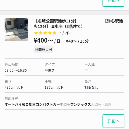
【名城公園駅徒歩11分】 【浄心駅徒
歩12分】清水宅（3階建て）
5
/ 2件
¥400〜
/ 日
¥40〜 / 15分
時間貸し可
貸出時間
タイプ
再入庫
09:00 〜16:30
平置き
可
長さ
車幅
高さ
480cm 以下
180cm 以下
制限なし
対応車種
オートバイ
軽自動車
コンパクトカー
中型車
ワンボックス
大型車・SUV
詳細へ