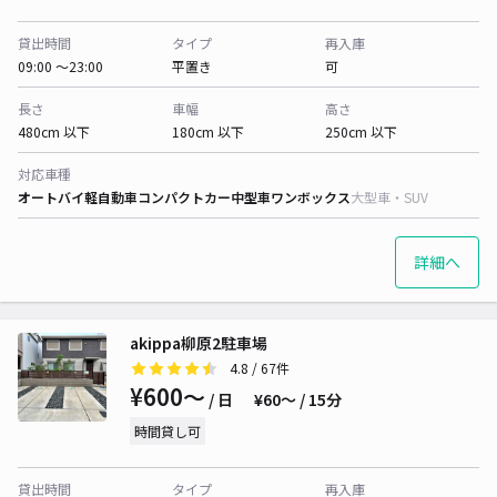
貸出時間
タイプ
再入庫
09:00 〜23:00
平置き
可
長さ
車幅
高さ
480cm 以下
180cm 以下
250cm 以下
対応車種
オートバイ
軽自動車
コンパクトカー
中型車
ワンボックス
大型車・SUV
詳細へ
akippa柳原2駐車場
4.8
/ 67件
¥600〜
/ 日
¥60〜 / 15分
時間貸し可
貸出時間
タイプ
再入庫