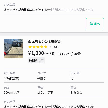
対応車種
オートバイ
軽自動車
コンパクトカー
中型車
ワンボックス
大型車・SUV
詳細へ
西区城西5-1-9駐車場
5
/ 6件
¥1,000〜
/ 日
¥100〜 / 15分
時間貸し可
貸出時間
タイプ
再入庫
24時間営業
平置き
可
長さ
車幅
高さ
500cm 以下
190cm 以下
制限なし
対応車種
オートバイ
軽自動車
コンパクトカー
中型車
ワンボックス
大型車・SUV