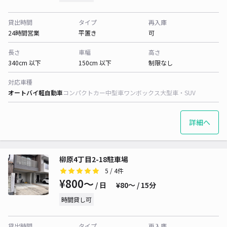
貸出時間
タイプ
再入庫
24時間営業
平置き
可
長さ
車幅
高さ
340cm 以下
150cm 以下
制限なし
対応車種
オートバイ
軽自動車
コンパクトカー
中型車
ワンボックス
大型車・SUV
詳細へ
柳原4丁目2-18駐車場
5
/ 4件
¥800〜
/ 日
¥80〜 / 15分
時間貸し可
貸出時間
タイプ
再入庫