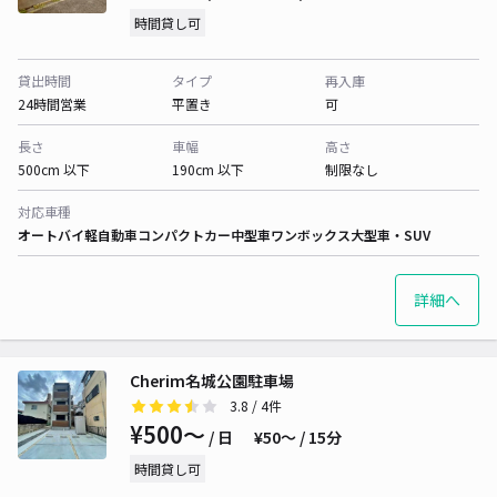
時間貸し可
貸出時間
タイプ
再入庫
24時間営業
平置き
可
長さ
車幅
高さ
500cm 以下
190cm 以下
制限なし
対応車種
オートバイ
軽自動車
コンパクトカー
中型車
ワンボックス
大型車・SUV
詳細へ
Cherim名城公園駐車場
3.8
/ 4件
¥500〜
/ 日
¥50〜 / 15分
時間貸し可