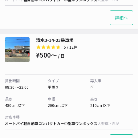
詳細へ
清水3-14-23駐車場
5
/ 12件
¥500〜
/ 日
貸出時間
タイプ
再入庫
08:30 〜22:00
平置き
可
長さ
車幅
高さ
480cm 以下
200cm 以下
210cm 以下
対応車種
オートバイ
軽自動車
コンパクトカー
中型車
ワンボックス
大型車・SUV