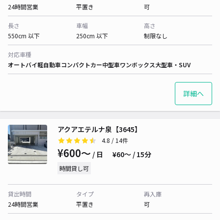
24時間営業
平置き
可
長さ
車幅
高さ
550cm 以下
250cm 以下
制限なし
対応車種
オートバイ
軽自動車
コンパクトカー
中型車
ワンボックス
大型車・SUV
詳細へ
アクアエテルナ泉【3645】
4.8
/ 14件
¥600〜
/ 日
¥60〜 / 15分
時間貸し可
貸出時間
タイプ
再入庫
24時間営業
平置き
可