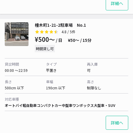
詳細へ
橦木町1-21-2駐車場 No.1
4.8
/ 5件
¥500〜
/ 日
¥50〜 / 15分
時間貸し可
貸出時間
タイプ
再入庫
00:00 〜22:59
平置き
可
長さ
車幅
高さ
500cm 以下
190cm 以下
制限なし
対応車種
オートバイ
軽自動車
コンパクトカー
中型車
ワンボックス
大型車・SUV
詳細へ