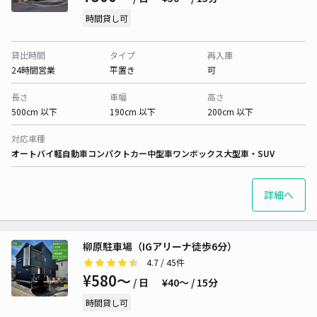
時間貸し可
貸出時間
タイプ
再入庫
24時間営業
平置き
可
長さ
車幅
高さ
500cm 以下
190cm 以下
200cm 以下
対応車種
オートバイ
軽自動車
コンパクトカー
中型車
ワンボックス
大型車・SUV
詳細へ
柳原駐車場（IGアリーナ徒歩6分）
4.7
/ 45件
¥580〜
/ 日
¥40〜 / 15分
時間貸し可