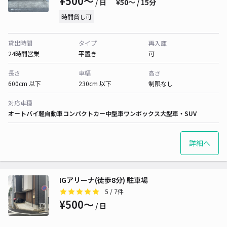
¥500〜
/ 日
¥50〜 / 15分
時間貸し可
貸出時間
タイプ
再入庫
24時間営業
平置き
可
長さ
車幅
高さ
600cm 以下
230cm 以下
制限なし
対応車種
オートバイ
軽自動車
コンパクトカー
中型車
ワンボックス
大型車・SUV
詳細へ
IGアリーナ(徒歩8分) 駐車場
5
/ 7件
¥500〜
/ 日