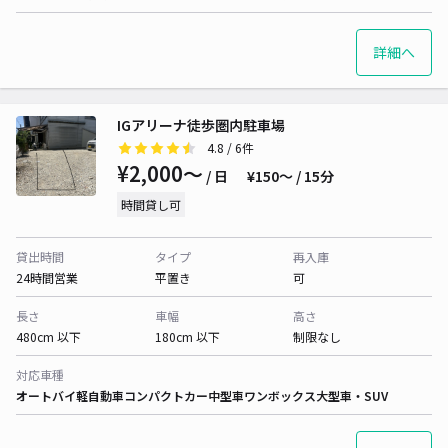
詳細へ
IGアリーナ徒歩圏内駐車場
4.8
/ 6件
¥2,000〜
/ 日
¥150〜 / 15分
時間貸し可
貸出時間
タイプ
再入庫
24時間営業
平置き
可
長さ
車幅
高さ
480cm 以下
180cm 以下
制限なし
対応車種
オートバイ
軽自動車
コンパクトカー
中型車
ワンボックス
大型車・SUV