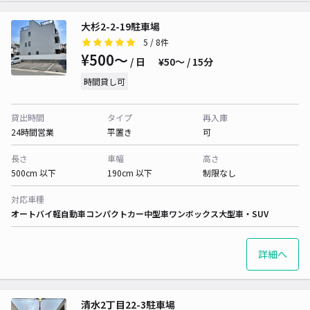
大杉2-2-19駐車場
5
/ 8件
¥500〜
/ 日
¥50〜 / 15分
時間貸し可
貸出時間
タイプ
再入庫
24時間営業
平置き
可
長さ
車幅
高さ
500cm 以下
190cm 以下
制限なし
対応車種
オートバイ
軽自動車
コンパクトカー
中型車
ワンボックス
大型車・SUV
詳細へ
清水2丁目22-3駐車場