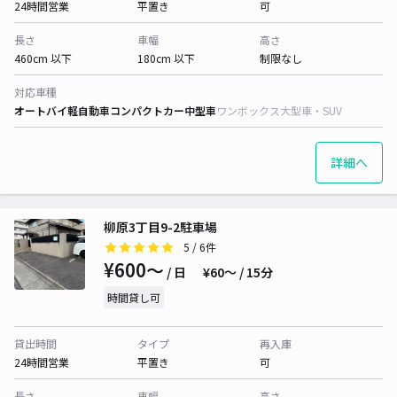
24時間営業
平置き
可
長さ
車幅
高さ
460cm 以下
180cm 以下
制限なし
対応車種
オートバイ
軽自動車
コンパクトカー
中型車
ワンボックス
大型車・SUV
詳細へ
柳原3丁目9-2駐車場
5
/ 6件
¥600〜
/ 日
¥60〜 / 15分
時間貸し可
貸出時間
タイプ
再入庫
24時間営業
平置き
可
長さ
車幅
高さ