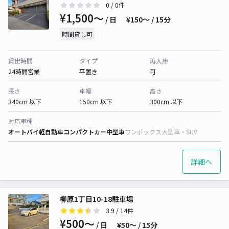
0
/ 0件
¥1,500〜
/ 日
¥150〜 / 15分
時間貸し可
貸出時間
タイプ
再入庫
24時間営業
平置き
可
長さ
車幅
高さ
340cm 以下
150cm 以下
300cm 以下
対応車種
オートバイ
軽自動車
コンパクトカー
中型車
ワンボックス
大型車・SUV
詳細へ
柳原1丁目10-18駐車場
3.9
/ 14件
¥500〜
/ 日
¥50〜 / 15分