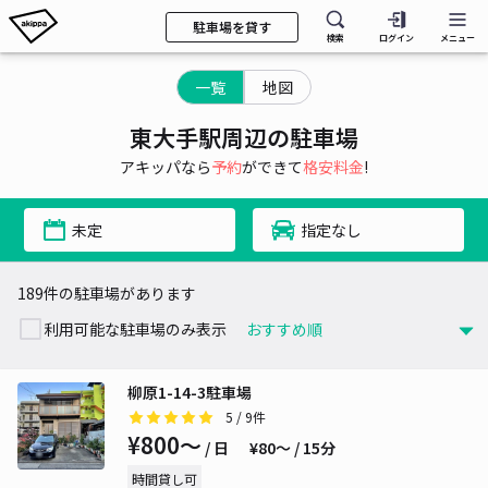
駐車場を貸す
検索
ログイン
メニュー
一覧
地図
東大手駅周辺の駐車場
アキッパなら
予約
ができて
格安料金
!
未定
指定なし
189件の駐車場があります
利用可能な駐車場のみ表示
柳原1-14-3駐車場
5
/ 9件
¥800〜
/ 日
¥80〜 / 15分
時間貸し可