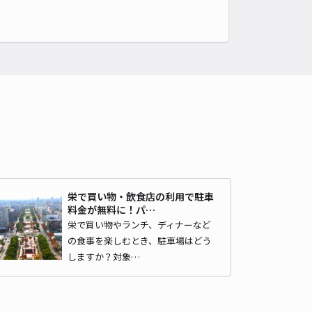
安田生命名古屋ビル駐車場【ご利用時間：土日 7:00～23:00】
矢場町まで徒歩 9分
4.3
/ 69件
,500〜
/ 日
時間
07:00 〜23:00
タイプ
立体
再入庫
不可
530cm 以下
車幅
190cm 以下
高さ
200cm 以下
車種
オートバイ
軽自動車
コンパクトカー
中型車
ワンボックス
大型車・SUV
栄で買い物・飲食店の利用で駐車
料金が無料に！パ…
詳細へ
栄で買い物やランチ、ディナーなど
の食事を楽しむとき、駐車場はどう
しますか？対象…
テックグリーンパーキング【ご利用時間：7:00～23:59】
矢場町まで徒歩 11分
4.1
/ 8件