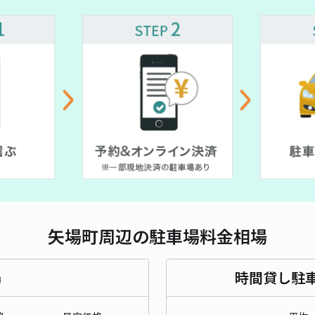
貸出
¥ 500~
長さ
対応
00~
エム
式】
¥8
矢場町周辺の駐車場料金相場
当日
場
時間貸し駐
貸出
長さ