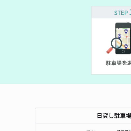
¥ 6
¥ 1,200~
日貸し駐車