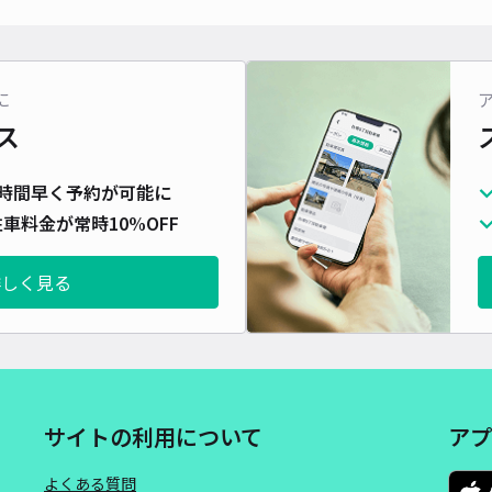
長さ
対応
に
ス
時間早く予約が可能に
エム
車料金が常時10%OFF
械式
詳しく見る
¥9
当日
貸出
サイトの利用について
アプ
長さ
よくある質問
対応