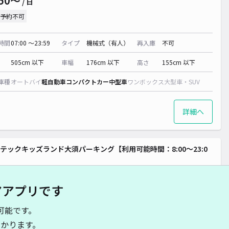
50〜
/ 日
500~
予約不可
時間
07:00 〜23:59
タイプ
機械式（有人）
再入庫
不可
505cm 以下
車幅
176cm 以下
高さ
155cm 以下
車種
オートバイ
軽自動車
コンパクトカー
中型車
ワンボックス
大型車・SUV
詳細へ
テックキッズランド大須パーキング【利用可能時間：8:00～23:0
矢場町まで徒歩 9分
4.3
/ 12件
アアプリです
70〜
/ 日
可能です。
予約不可
かります。