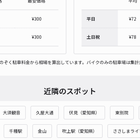
格
最安価格
平均
対応
¥
300
平日
¥
72
¥
300
土日祝
¥
78
伊勢
0】
をのぞく駐車料金から相場を算出しています。バイクのみの駐車場は集計
¥1
近隣のスポット
貸出
長さ
大須観音
久屋大通
伏見（愛知県）
東別院
対応
千種駅
金山
吹上駅（愛知県）
ささしまライ