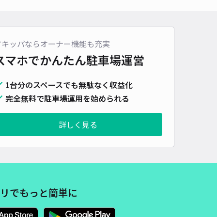
500cm 以下
車幅
185cm 以下
高さ
155cm 以下
車種
オートバイ
軽自動車
コンパクトカー
中型車
ワンボックス
大型車・SUV
アキッパならオーナー機能も充実
スマホでかんたん
駐車場運営
詳細へ
1台分のスペースでも無駄なく収益化
テック広小路東新パーキング【利用時間: 7:30～23:59】【有人機
完全無料で駐車場運用を始められる
】
矢場町まで徒歩 14分
詳しく見る
4.4
/ 66件
90〜
/ 日
予約不可
時間
07:30 〜23:59
タイプ
機械式（有人）
再入庫
不可
リでもっと簡単に
500cm 以下
車幅
170cm 以下
高さ
160cm 以下
車種
オートバイ
軽自動車
コンパクトカー
中型車
ワンボックス
大型車・SUV