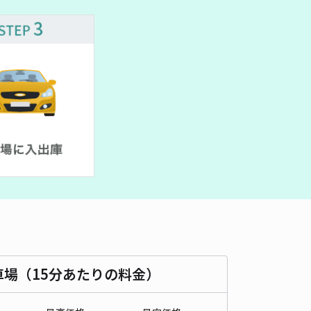
時間
08:00 〜23:00
タイプ
機械式（有人）
再入庫
不可
500cm 以下
車幅
180cm 以下
高さ
155cm 以下
車種
オートバイ
軽自動車
コンパクトカー
中型車
ワンボックス
大型車・SUV
詳細へ
テックアイチパーキング【利用時間：7:00~23:59】【有人機械
矢場町まで徒歩 7分
4
/ 60件
80〜
/ 日
予約不可
車場（15分あたりの料金）
時間
07:00 〜23:59
タイプ
機械式（有人）
再入庫
不可
500cm 以下
車幅
180cm 以下
高さ
155cm 以下