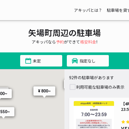
アキッパとは？
駐車場を貸
~
¥ 600~
¥ 495~
¥ 300~
矢場町周辺の駐車場
¥ 2,000~
¥ 2,000~
アキッパなら
予約
ができて
格安料金
!
¥ 400~
未定
指定なし
¥ 1,0
¥ 800~
¥ 2,
92件の駐車場があります
¥ 900~
利用可能な駐車場のみ表示
¥ 800~
0~
500~
【4
23:
 550~
¥ 800~
¥ 80