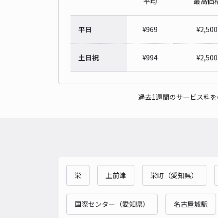
平均
最高価
平日
¥
969
¥
2,500
土日祝
¥
994
¥
2,500
過去1週間のサービス料
栄
上前津
栄町（愛知県）
国際センター（愛知県）
名古屋城駅