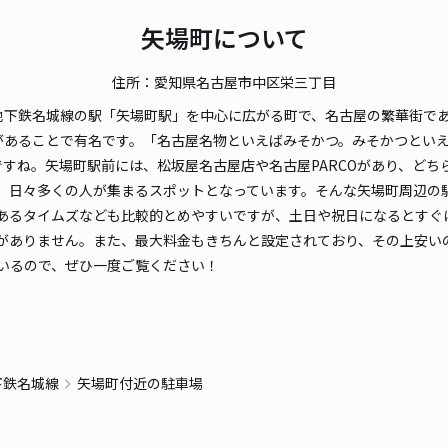
¥8
矢場町について
当日
住所：愛知県名古屋市中区栄三丁目
貸出
地下鉄名城線の駅「矢場町駅」を中心に広がる町で、名古屋の繁華街で
長さ
があることで有名です。「名古屋名物といえばみそかつ。みそかつとい
すね。矢場町駅前には、松坂屋名古屋店や名古屋PARCOがあり、どち
対応
日々多くの人が集まるスポットとなっています。そんな矢場町周辺の駐車
るタイムズなども比較的とめやすいですが、土日や祝日になるとすぐに満
がありません。また、最大料金もきちんと設定されており、その上安い
いるので、ぜひ一度ご覧ください！
栄ナ
¥9
下鉄名城線
矢場町付近の駐車場
貸出