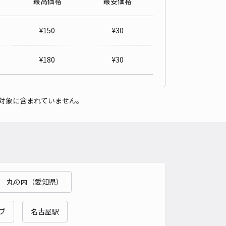
最高価格
最安価格
車種
オートバイ
軽自動車
コンパクトカー
中型車
ワンボックス
大型車・SUV
¥
150
¥
30
詳細へ
¥
180
¥
30
町平和ビル駐車場(2)【機械式】【利用時間:土日祝のみ 8:00~22:0
矢場町まで徒歩 9分
対象に含まれていません。
4.5
/ 86件
,000〜
/ 日
時間
08:00 〜22:00
タイプ
機械式（有人）
再入庫
不可
500cm 以下
車幅
195cm 以下
高さ
155cm 以下
丸の内（愛知県）
車種
オートバイ
軽自動車
コンパクトカー
中型車
ワンボックス
大型車・SUV
ブ
名古屋駅
詳細へ