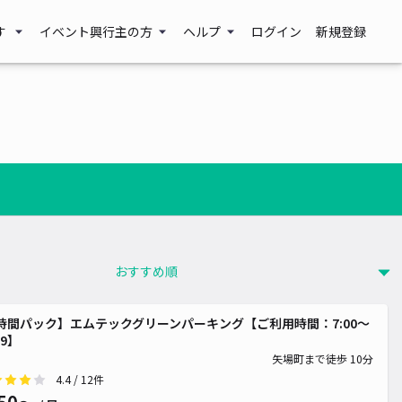
す
イベント興行主の方
ヘルプ
ログイン
新規登録
00~
000~
時間パック】エムテックグリーンパーキング【ご利用時間：7:00～
59】
矢場町まで徒歩 10分
4.4
/ 12件
0~