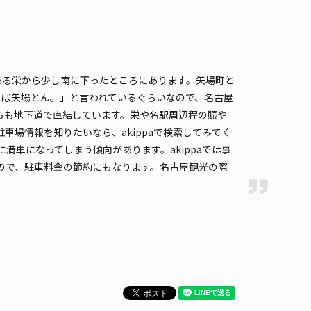
80〜
/ 日
予約不可
時間
07:00 〜23:59
タイプ
機械式（有人）
再入庫
不可
ある栄から少し南に下ったところにあります。矢場町と
505cm 以下
車幅
176cm 以下
高さ
155cm 以下
えば矢場とん。」と言われているぐらいなので、名古屋
らも地下道で直結しています。栄や名駅周辺程の賑や
車種
オートバイ
軽自動車
コンパクトカー
中型車
ワンボックス
大型車・SUV
場情報を知りたいなら、akippaで検索してみてく
車になってしまう傾向があります。akippaでは事
詳細へ
ので、駐車料金の節約にもなります。名古屋観光の際
ナイロ駐車場【機械式】【利用時間:7:00～18:00】
矢場町まで徒歩 14分
4.4
/ 60件
00〜
/ 日
時間
07:00 〜18:00
タイプ
機械式（有人）
再入庫
不可