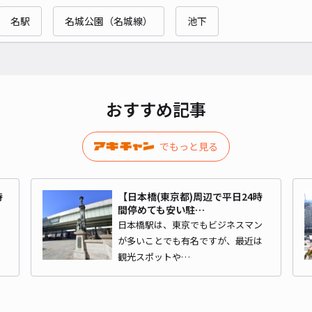
名駅
名城公園（名城線）
池下
明治
¥1
おすすめ記事
貸出
でもっと見る
長さ
対応
時
【日本橋(東京都)周辺で平日24時
間停めても安い駐…
日本橋駅は、東京でもビジネスマン
が多いことでも有名ですが、最近は
観光スポットや…
エム