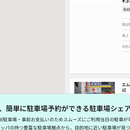
¥5
¥ 
当日
¥ 700~
¥ 700~
貸出
¥ 600~
長さ
対応
¥ 1,000~
¥ 1,000~
¥ 800~
エム
0】
¥ 550~
、簡単に駐車場予約ができる駐車場シェ
¥7
¥ 600~
制駐車場・事前お支払いのためスムーズにご利用当日の駐車が
当日
キッパの持つ豊富な駐車場拠点から、目的地に近い駐車場が見つ