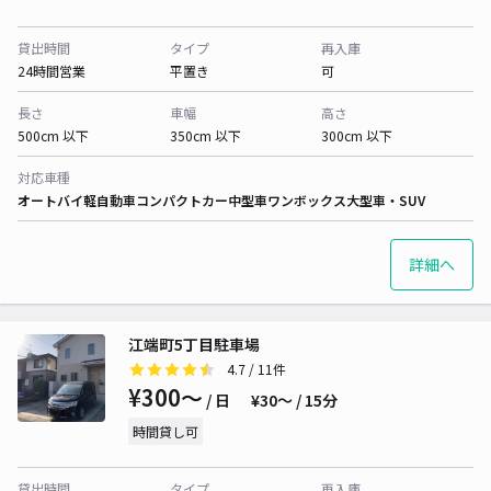
貸出時間
タイプ
再入庫
24時間営業
平置き
可
長さ
車幅
高さ
500cm 以下
350cm 以下
300cm 以下
対応車種
オートバイ
軽自動車
コンパクトカー
中型車
ワンボックス
大型車・SUV
詳細へ
江端町5丁目駐車場
4.7
/ 11件
¥300〜
/ 日
¥30〜 / 15分
時間貸し可
貸出時間
タイプ
再入庫