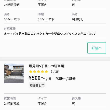
24時間営業
平置き
可
長さ
車幅
高さ
500cm 以下
190cm 以下
制限なし
対応車種
オートバイ
軽自動車
コンパクトカー
中型車
ワンボックス
大型車・SUV
詳細へ
月見町5丁目179駐車場
5
/ 2件
¥500〜
/ 日
¥35〜 / 15分
時間貸し可
貸出時間
タイプ
再入庫
24時間営業
平置き
可