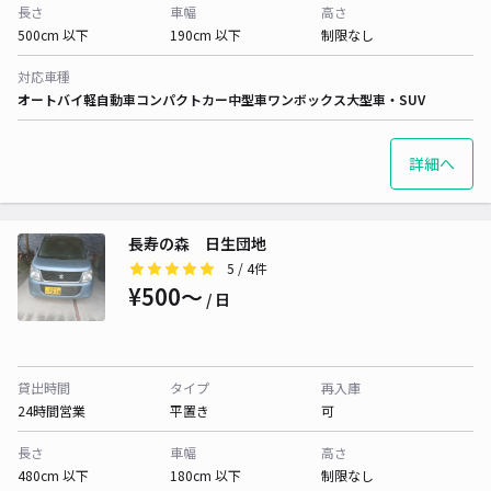
長さ
車幅
高さ
500cm 以下
190cm 以下
制限なし
対応車種
オートバイ
軽自動車
コンパクトカー
中型車
ワンボックス
大型車・SUV
詳細へ
長寿の森 日生団地
5
/ 4件
¥500〜
/ 日
貸出時間
タイプ
再入庫
24時間営業
平置き
可
長さ
車幅
高さ
480cm 以下
180cm 以下
制限なし