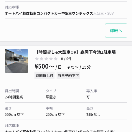
対応車種
オートバイ
軽自動車
コンパクトカー
中型車
ワンボックス
大型車・SUV
詳細へ
【時間貸し&大型車OK】森岡下今池1駐車場
0
/ 0件
¥500〜
/ 日
¥75〜 / 15分
時間貸し可
当日予約不可
貸出時間
タイプ
再入庫
24時間営業
平置き
可
長さ
車幅
高さ
550cm 以下
250cm 以下
制限なし
対応車種
オートバイ
軽自動車
コンパクトカー
中型車
ワンボックス
大型車・SUV