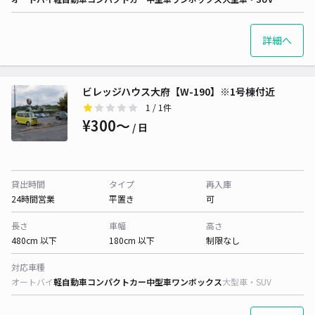
詳細へ
ビレッジハウス大府【W-190】※1号棟付近
1
/ 1件
¥300〜
/ 日
貸出時間
タイプ
再入庫
24時間営業
平置き
可
長さ
車幅
高さ
480cm 以下
180cm 以下
制限なし
対応車種
オートバイ
軽自動車
コンパクトカー
中型車
ワンボックス
大型車・SUV