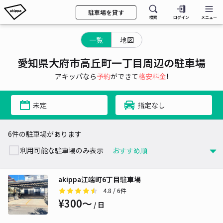
駐車場を貸す
検索
ログイン
メニュー
一覧
地図
愛知県大府市高丘町一丁目周辺の駐車場
アキッパなら
予約
ができて
格安料金
!
未定
指定なし
6件の駐車場があります
利用可能な駐車場のみ表示
akippa江端町6丁目駐車場
4.8
/ 6件
¥300〜
/ 日